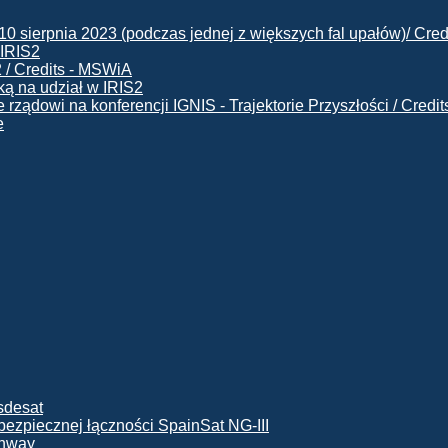
 IRIS2
ą na udział w IRIS2
e
ę bezpiecznej łączności SpainSat NG-III