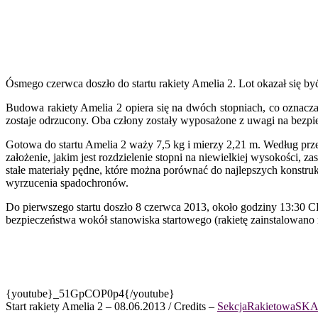
Ósmego czerwca doszło do startu rakiety Amelia 2. Lot okazał się b
Budowa rakiety Amelia 2 opiera się na dwóch stopniach, co oznacza
zostaje odrzucony. Oba człony zostały wyposażone z uwagi na bezpi
Gotowa do startu Amelia 2 waży 7,5 kg i mierzy 2,21 m. Według prz
założenie, jakim jest rozdzielenie stopni na niewielkiej wysokości,
stałe materiały pędne, które można porównać do najlepszych konstruk
wyrzucenia spadochronów.
Do pierwszego startu doszło 8 czerwca 2013, około godziny 13:30 CES
bezpieczeństwa wokół stanowiska startowego (rakietę zainstalowano 
{youtube}_51GpCOP0p4{/youtube}
Start rakiety Amelia 2 – 08.06.2013 / Credits –
SekcjaRakietowaSK