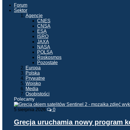
Forum
Sektor
Agencje
CNES
CNSA
ESA
ISRO
JAXA
NASA
POLSA
Roskosmos
Pozostałe
Europa
Polska
Prywatne
Wojsko
Media
Osobistości
Polecamy
5 sierpnia 2026
0
Grecja uruchamia nowy program 