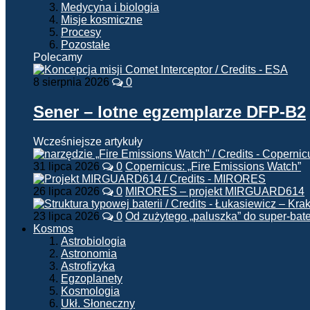
Medycyna i biologia
Misje kosmiczne
Procesy
Pozostałe
Polecamy
8 sierpnia 2026
0
Sener – lotne egzemplarze DFP-B2
Wcześniejsze artykuły
31 lipca 2026
0
Copernicus: „Fire Emissions Watch”
26 lipca 2026
0
MIRORES – projekt MIRGUARD614
23 lipca 2026
0
Od zużytego „paluszka” do super-bate
Kosmos
Astrobiologia
Astronomia
Astrofizyka
Egzoplanety
Kosmologia
Ukł. Słoneczny