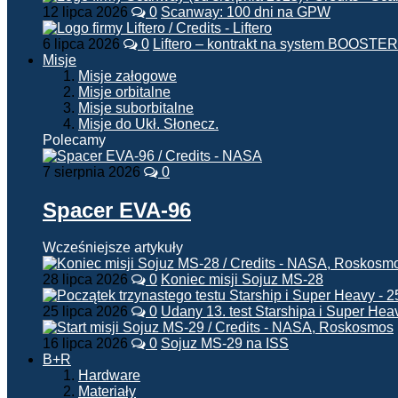
12 lipca 2026
0
Scanway: 100 dni na GPW
6 lipca 2026
0
Liftero – kontrakt na system BOOSTER
Misje
Misje załogowe
Misje orbitalne
Misje suborbitalne
Misje do Ukł. Słonecz.
Polecamy
7 sierpnia 2026
0
Spacer EVA-96
Wcześniejsze artykuły
28 lipca 2026
0
Koniec misji Sojuz MS-28
25 lipca 2026
0
Udany 13. test Starshipa i Super Hea
16 lipca 2026
0
Sojuz MS-29 na ISS
B+R
Hardware
Materiały