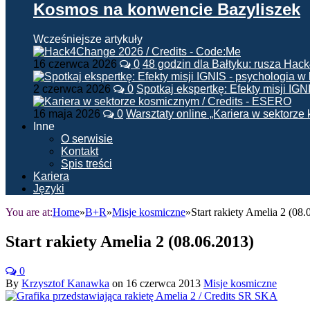
Kosmos na konwencie Bazyliszek
Wcześniejsze artykuły
16 czerwca 2026
0
48 godzin dla Bałtyku: rusza Ha
2 czerwca 2026
0
Spotkaj ekspertkę: Efekty misji IG
16 maja 2026
0
Warsztaty online „Kariera w sektorz
Inne
O serwisie
Kontakt
Spis treści
Kariera
Języki
You are at:
Home
»
B+R
»
Misje kosmiczne
»
Start rakiety Amelia 2 (08
Start rakiety Amelia 2 (08.06.2013)
0
By
Krzysztof Kanawka
on
16 czerwca 2013
Misje kosmiczne