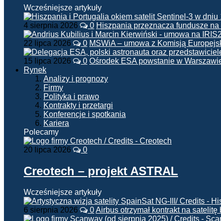
Wcześniejsze artykuły
4 sierpnia 2026
0
Hiszpania przeznacza fundusze na
22 lipca 2026
0
MSWiA – umowa z Komisją Europejsk
15 lipca 2026
0
Ośrodek ESA powstanie w Warszawi
Rynek
Analizy i prognozy
Firmy
Polityka i prawo
Kontrakty i przetargi
Konferencje i spotkania
Kariera
Polecamy
20 lipca 2026
0
Creotech – projekt ASTRAL
Wcześniejsze artykuły
6 sierpnia 2026
0
Airbus otrzymał kontrakt na satelit