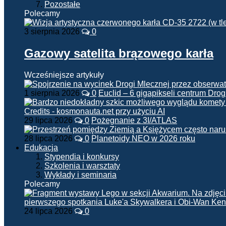
Pozostałe
Polecamy
3 sierpnia 2026
0
Gazowy satelita brązowego karła
Wcześniejsze artykuły
1 sierpnia 2026
0
Euclid – 6 gigapikseli centrum Drog
29 lipca 2026
0
Pożegnanie z 3I/ATLAS
28 lipca 2026
0
Planetoidy NEO w 2026 roku
Edukacja
Stypendia i konkursy
Szkolenia i warsztaty
Wykłady i seminaria
Polecamy
24 lipca 2026
0