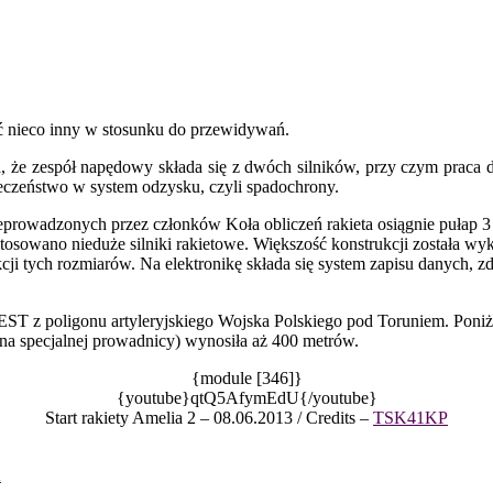
yć nieco inny w stosunku do przewidywań.
, że zespół napędowy składa się z dwóch silników, przy czym praca d
eczeństwo w system odzysku, czyli spadochrony.
eprowadzonych przez członków Koła obliczeń rakieta osiągnie pułap 
 zastosowano nieduże silniki rakietowe. Większość konstrukcji została
cji tych rozmiarów. Na elektronikę składa się system zapisu danych, z
T z poligonu artyleryjskiego Wojska Polskiego pod Toruniem. Poniższe
na specjalnej prowadnicy) wynosiła aż 400 metrów.
{module [346]}
{youtube}qtQ5AfymEdU{/youtube}
Start rakiety Amelia 2 – 08.06.2013 / Credits –
TSK41KP
A