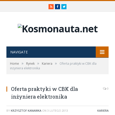
RSS
Facebook
Twitter
NAVIGATE
»
»
»
Home
Rynek
Kariera
Oferta praktyki w CBK dla
inżyniera elektronika
Oferta praktyki w CBK dla
0
inżyniera elektronika
BY
KRZYSZTOF KANAWKA
ON
3 LUTEGO 2013
KARIERA