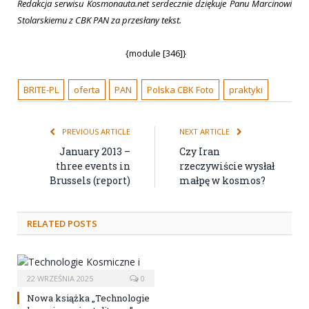
Redakcja serwisu Kosmonauta.net serdecznie dziękuje Panu Marcinowi
Stolarskiemu z CBK PAN za przesłany tekst.
{module [346]}
BRITE-PL
oferta
PAN
Polska CBK Foto
praktyki
PREVIOUS ARTICLE
NEXT ARTICLE
January 2013 –
Czy Iran
three events in
rzeczywiście wysłał
Brussels (report)
małpę w kosmos?
RELATED POSTS
22 WRZEŚNIA 2025
0
Nowa książka „Technologie