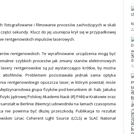
N
ych fotografowanie i filmowanie procesów zachodzących w skali
2
 części sekundy. Klucz do jej usunięcia krył się w przypadkowej
ie rentgenowskich impulsów laserowych.
laserów rentgenowskich. Te wyrafinowane urządzenia mogą być
S
d
emalnie szybkich procesów jak zmiany stanów elektronowych
1
asery rentgenowskie są już wystarczająco krótkie, by można
t attofilmów. Problemem pozostawała jednak sama optyka
ania rentgenowskiego opuszcza laser, w którym powstał, może
. Międzynarodowa grupa fizyków pod kierunkiem dr. hab. Jakuba
S
n
 Fizyki Jądrowej Polskiej Akademii Nauk (IFJ PAN) w Krakowie oraz
1
esanstalt w Berlinie (Niemcy) udowodniła na łamach czasopisma
 nie powinna być dłużej przeszkodą. Publikacja to rezultat
wskim Linac Coherent Light Source (LCLS) w SLAC National
C
n