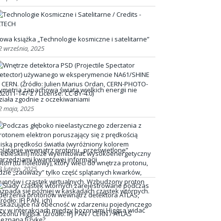
owa książka „Technologie kosmiczne i satelitarne”
2 września, 2025
ymetria zapachowa świata wielkich energii nie
ziała zgodnie z oczekiwaniami
2 maja, 2025
plątanie wewnątrz protonu „prześwietlone”
arzędziami kwantowej informacji
3 lutego, 2025
zy w interakcjach między bozonami Higgsa widać
ieznaną fizykę?