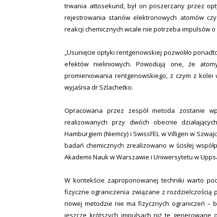
trwania attosekund, był on poszerzany przez op
rejestrowania stanów elektronowych atomów czy 
reakcji chemicznych wcale nie potrzeba impulsów o
„Usunięcie optyki rentgenowskiej pozwoliło ponad
efektów nieliniowych. Powodują one, że ato
promieniowania rentgenowskiego, z czym z kolei w
wyjaśnia dr Szlachetko.
Opracowana przez zespół metoda zostanie wp
realizowanych przy dwóch obecnie działający
Hamburgiem (Niemcy) i SwissFEL w Villigen w Szwajc
badań chemicznych zrealizowano w ścisłej współpra
Akademii Nauk w Warszawie i Uniwersytetu w Uppsa
W kontekście zaproponowanej techniki warto podk
fizyczne ograniczenia związane z rozdzielczością 
nowej metodzie nie ma fizycznych ograniczeń – bo
jeszcze krótszych impulsach niż te generowane