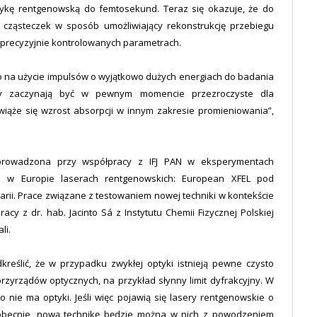
tykę rentgenowską do femtosekund. Teraz się okazuje, że do
cząsteczek w sposób umożliwiający rekonstrukcję przebiegu
 precyzyjnie kontrolowanych parametrach.
to na użycie impulsów o wyjątkowo dużych energiach do badania
my zaczynają być w pewnym momencie przezroczyste dla
iąże się wzrost absorpcji w innym zakresie promieniowania”,
rowadzona przy współpracy z IFJ PAN w eksperymentach
ch w Europie laserach rentgenowskich: European XFEL pod
arii. Prace związane z testowaniem nowej techniki w kontekście
cy z dr. hab. Jacinto Sá z Instytutu Chemii Fizycznej Polskiej
li.
reślić, że w przypadku zwykłej optyki istnieją pewne czysto
przyrządów optycznych, na przykład słynny limit dyfrakcyjny. W
 nie ma optyki. Jeśli więc pojawią się lasery rentgenowskie o
 obecnie, nową technikę będzie można w nich z powodzeniem