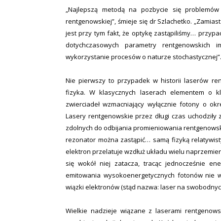
„Najlepszą metodą na pozbycie się problemów
rentgenowskiej”, śmieje się dr Szlachetko. „Zamias
jest przy tym fakt, że optykę zastąpiliśmy… przy
dotychczasowych parametry rentgenowskich 
wykorzystanie procesów o naturze stochastycznej”
Nie pierwszy to przypadek w historii laserów r
fizyka. W klasycznych laserach elementem o kl
zwierciadeł wzmacniający wyłącznie fotony o okre
Lasery rentgenowskie przez długi czas uchodziły 
zdolnych do odbijania promieniowania rentgenowsk
rezonator można zastąpić… samą fizyką relatywist
elektron przelatuje wzdłuż układu wielu naprzemie
się wokół niej zatacza, tracąc jednocześnie en
emitowania wysokoenergetycznych fotonów nie w
wiązki elektronów (stąd nazwa: laser na swobodnych 
Wielkie nadzieje wiązane z laserami rentgenows