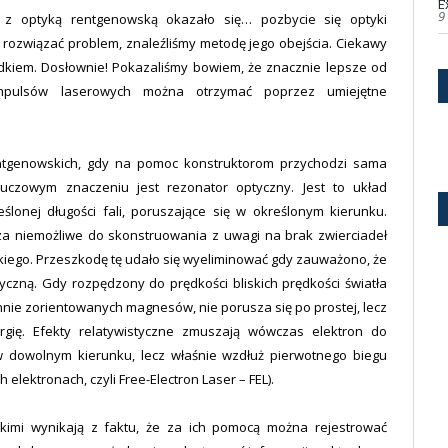
9
 z optyką rentgenowską okazało się… pozbycie się optyki
t rozwiązać problem, znaleźliśmy metodę jego obejścia. Ciekawy
padkiem. Dosłownie! Pokazaliśmy bowiem, że znacznie lepsze od
impulsów laserowych można otrzymać poprzez umiejętne
.
entgenowskich, gdy na pomoc konstruktorom przychodzi sama
uczowym znaczeniu jest rezonator optyczny. Jest to układ
ślonej długości fali, poruszające się w określonym kierunku.
za niemożliwe do skonstruowania z uwagi na brak zwierciadeł
iego. Przeszkodę tę udało się wyeliminować gdy zauważono, że
yczną. Gdy rozpędzony do prędkości bliskich prędkości światła
nnie zorientowanych magnesów, nie porusza się po prostej, lecz
ergię. Efekty relatywistyczne zmuszają wówczas elektron do
 dowolnym kierunku, lecz właśnie wzdłuż pierwotnego biegu
elektronach, czyli Free-Electron Laser – FEL).
kimi wynikają z faktu, że za ich pomocą można rejestrować