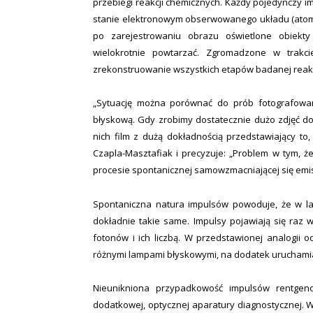
przebiegi reakcji chemicznych. Każdy pojedynczy 
stanie elektronowym obserwowanego układu (atomu l
po zarejestrowaniu obrazu oświetlone obiekty
wielokrotnie powtarzać. Zgromadzone w trakci
zrekonstruowanie wszystkich etapów badanej reakc
„Sytuację można porównać do prób fotografow
błyskową. Gdy zrobimy dostatecznie dużo zdjęć d
nich film z dużą dokładnością przedstawiający to
Czapla-Masztafiak i precyzuje: „Problem w tym, 
procesie spontanicznej samowzmacniającej się emisj
Spontaniczna natura impulsów powoduje, że w la
dokładnie takie same. Impulsy pojawiają się raz wc
fotonów i ich liczbą. W przedstawionej analogii 
różnymi lampami błyskowymi, na dodatek uruchami
Nieunikniona przypadkowość impulsów rentgen
dodatkowej, optycznej aparatury diagnostycznej. W