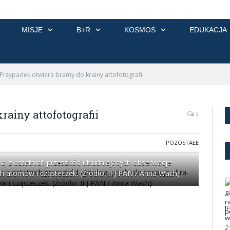
MISJE
B+R
KOSMOS
EDUKACJA
Przypadek otwiera bramy do krainy attofotografii
ainy attofotografii
2
POZOSTAŁE
dną z ostatnich przeszkód utrudniających obserwacje
h atomów i cząsteczek. (Źródło: IFJ PAN / Anna Wach)
I
w
2