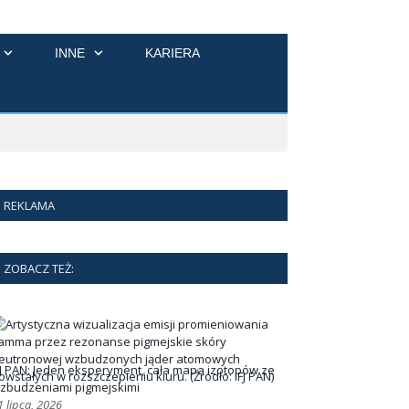
INNE
KARIERA
REKLAMA
ZOBACZ TEŻ:
FJ PAN: Jeden eksperyment, cała mapa izotopów ze
zbudzeniami pigmejskimi
1 lipca, 2026