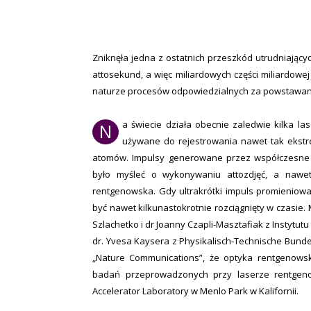
Zniknęła jedna z ostatnich przeszkód utrudniając
attosekund, a więc miliardowych części miliardowej
naturze procesów odpowiedzialnych za powstawan
a świecie działa obecnie zaledwie kilka 
N
używane do rejestrowania nawet tak ekstr
atomów. Impulsy generowane przez współczesne l
było myśleć o wykonywaniu attozdjęć, a nawe
rentgenowska. Gdy ultrakrótki impuls promieniow
być nawet kilkunastokrotnie rozciągnięty w czasie
Szlachetko i dr Joanny Czapli-Masztafiak z Instytutu
dr. Yvesa Kaysera z Physikalisch-Technische Bund
„Nature Communications”, że optyka rentgenowska
badań przeprowadzonych przy laserze rentgeno
Accelerator Laboratory w Menlo Park w Kalifornii.