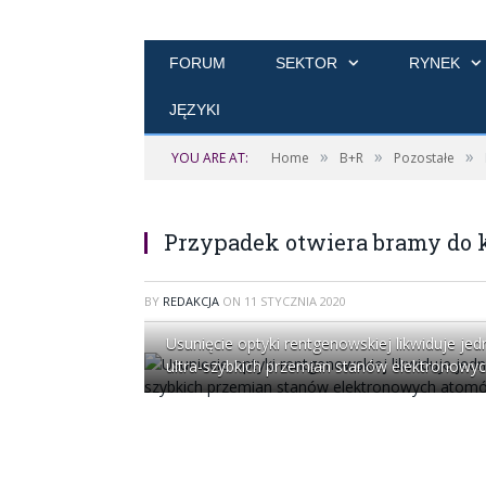
FORUM
SEKTOR
RYNEK
JĘZYKI
»
»
»
YOU ARE AT:
Home
B+R
Pozostałe
Przypadek otwiera bramy do kr
BY
REDAKCJA
ON
11 STYCZNIA 2020
Usunięcie optyki rentgenowskiej likwiduje je
ultra-szybkich przemian stanów elektronowyc