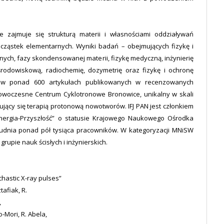
ie zajmuje się strukturą materii i własnościami oddziaływań
cząstek elementarnych. Wyniki badań – obejmujących fizykę i
ilnych, fazy skondensowanej materii, fizykę medyczną, inżynierię
 środowiskową, radiochemię, dozymetrię oraz fizykę i ochronę
 w ponad 600 artykułach publikowanych w recenzowanych
nowoczesne Centrum Cyklotronowe Bronowice, unikalny w skali
ący się terapią protonową nowotworów. IFJ PAN jest członkiem
ergia-Przyszłość” o statusie Krajowego Naukowego Ośrodka
rudnia ponad pół tysiąca pracowników. W kategoryzacji MNiSW
grupie nauk ścisłych i inżynierskich.
chastic X-ray pulses”
tafiak, R.
,
o-Mori, R. Abela,