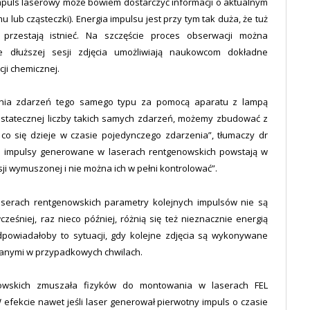
impuls laserowy może bowiem dostarczyć informacji o aktualnym
ub cząsteczki). Energia impulsu jest przy tym tak duża, że tuż
 przestają istnieć. Na szczęście proces obserwacji można
e dłuższej sesji zdjęcia umożliwiają naukowcom dokładne
ji chemicznej.
ania zdarzeń tego samego typu za pomocą aparatu z lampą
ostatecznej liczby takich samych zdarzeń, możemy zbudować z
, co się dzieje w czasie pojedynczego zdarzenia”, tłumaczy dr
że impulsy generowane w laserach rentgenowskich powstają w
i wymuszonej i nie można ich w pełni kontrolować”.
serach rentgenowskich parametry kolejnych impulsów nie są
ześniej, raz nieco później, różnią się też nieznacznie energią
odpowiadałoby to sytuacji, gdy kolejne zdjęcia są wykonywane
anymi w przypadkowych chwilach.
owskich zmuszała fizyków do montowania w laserach FEL
 efekcie nawet jeśli laser generował pierwotny impuls o czasie