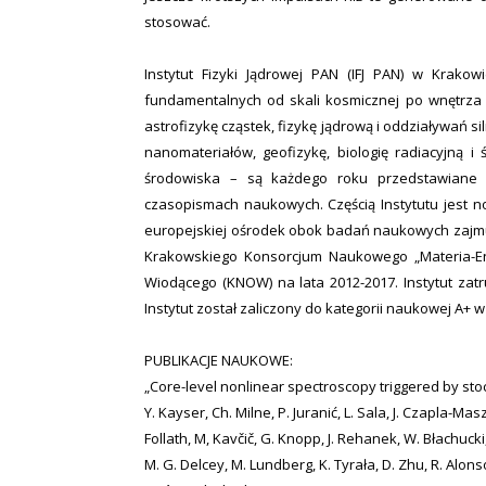
stosować.
Instytut Fizyki Jądrowej PAN (IFJ PAN) w Krakow
fundamentalnych od skali kosmicznej po wnętrza 
astrofizykę cząstek, fizykę jądrową i oddziaływań s
nanomateriałów, geofizykę, biologię radiacyjną i
środowiska – są każdego roku przedstawiane
czasopismach naukowych. Częścią Instytutu jest 
europejskiej ośrodek obok badań naukowych zajmuj
Krakowskiego Konsorcjum Naukowego „Materia-En
Wiodącego (KNOW) na lata 2012-2017. Instytut zat
Instytut został zaliczony do kategorii naukowej A+ w 
PUBLIKACJE NAUKOWE:
„Core-level nonlinear spectroscopy triggered by sto
Y. Kayser, Ch. Milne, P. Juranić, L. Sala, J. Czapla-Masz
Follath, M, Kavčič, G. Knopp, J. Rehanek, W. Błachucki
M. G. Delcey, M. Lundberg, K. Tyrała, D. Zhu, R. Alons