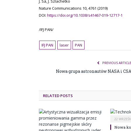
J. Sá, J. Szlachetko
Nature Communications 10, 4761 (2019)
DOI:
https://doi.org/10.1038/s41467-019-12717-1
/IFJ PAN/
IFJ PAN
laser
PAN
PREVIOUS ARTICL
Nowa grupa astronautów NASA i CS
RELATED POSTS
22 WRZEŚN
Nowa ksi