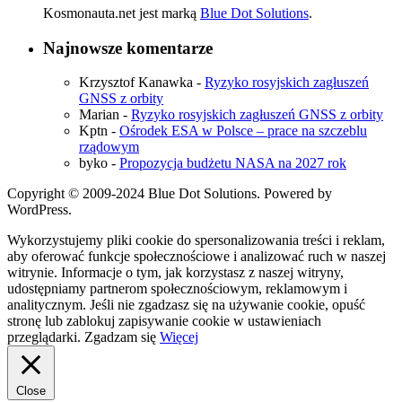
Kosmonauta.net jest marką
Blue Dot Solutions
.
Najnowsze komentarze
Krzysztof Kanawka
-
Ryzyko rosyjskich zagłuszeń
GNSS z orbity
Marian
-
Ryzyko rosyjskich zagłuszeń GNSS z orbity
Kptn
-
Ośrodek ESA w Polsce – prace na szczeblu
rządowym
byko
-
Propozycja budżetu NASA na 2027 rok
Copyright © 2009-2024 Blue Dot Solutions. Powered by
WordPress.
Wykorzystujemy pliki cookie do spersonalizowania treści i reklam,
aby oferować funkcje społecznościowe i analizować ruch w naszej
witrynie. Informacje o tym, jak korzystasz z naszej witryny,
udostępniamy partnerom społecznościowym, reklamowym i
analitycznym. Jeśli nie zgadzasz się na używanie cookie, opuść
stronę lub zablokuj zapisywanie cookie w ustawieniach
przeglądarki.
Zgadzam się
Więcej
Close