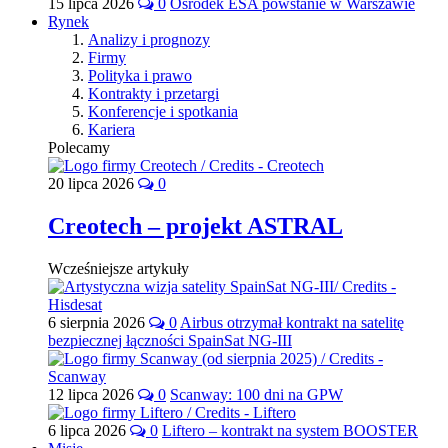
15 lipca 2026
0
Ośrodek ESA powstanie w Warszawie
Rynek
Analizy i prognozy
Firmy
Polityka i prawo
Kontrakty i przetargi
Konferencje i spotkania
Kariera
Polecamy
20 lipca 2026
0
Creotech – projekt ASTRAL
Wcześniejsze artykuły
6 sierpnia 2026
0
Airbus otrzymał kontrakt na satelitę
bezpiecznej łączności SpainSat NG-III
12 lipca 2026
0
Scanway: 100 dni na GPW
6 lipca 2026
0
Liftero – kontrakt na system BOOSTER