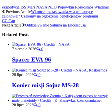
ekspedycja
ISS
Mars
NASA
NEO
Popowkin
Roskosmos
Wladimir
Previous Article
Wkrótce przetasowania w astronautyce
załogowej? Czekamy na ogłoszenie beneficjentów programu
CCiCap
Next Article
Oddziaływanie Saturna na Enceladusa
Related Posts
7 sierpnia 2026
0
Spacer EVA-96
28 lipca 2026
0
Koniec misji Sojuz MS-28
28 lipca 2026
0