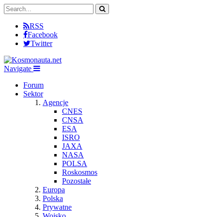
RSS
Facebook
Twitter
Navigate
Forum
Sektor
Agencje
CNES
CNSA
ESA
ISRO
JAXA
NASA
POLSA
Roskosmos
Pozostałe
Europa
Polska
Prywatne
Wojsko