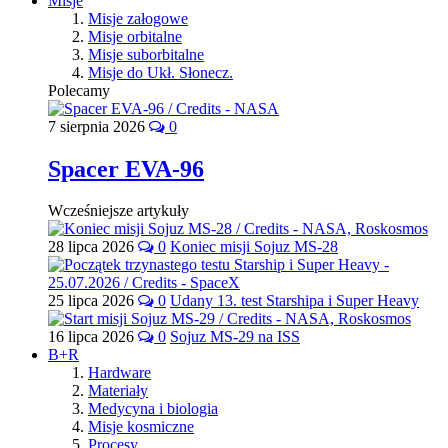
Misje
Misje załogowe
Misje orbitalne
Misje suborbitalne
Misje do Ukł. Słonecz.
Polecamy
7 sierpnia 2026
0
Spacer EVA-96
Wcześniejsze artykuły
28 lipca 2026
0
Koniec misji Sojuz MS-28
25 lipca 2026
0
Udany 13. test Starshipa i Super Heavy
16 lipca 2026
0
Sojuz MS-29 na ISS
B+R
Hardware
Materiały
Medycyna i biologia
Misje kosmiczne
Procesy