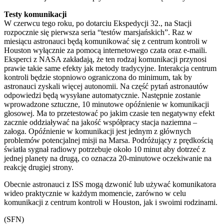
Testy komunikacji
W czerwcu tego roku, po dotarciu Ekspedycji 32., na Stacji
rozpocznie się pierwsza seria “testów marsjańskich”. Raz w
miesiącu astronauci będą komunikować się z centrum kontroli w
Houston wyłącznie za pomocą internetowego czata oraz e-maili.
Eksperci z NASA zakładają, że ten rodzaj komunikacji przynosi
prawie takie same efekty jak metody tradycyjne. Interakcja centrum
kontroli będzie stopniowo ograniczona do minimum, tak by
astronauci zyskali więcej autonomii. Na część pytań astronautów
odpowiedzi będą wysyłane automatycznie. Następnie zostanie
wprowadzone sztuczne, 10 minutowe opóźnienie w komunikacji
głosowej. Ma to przetestować po jakim czasie ten negatywny efekt
zacznie oddziaływać na jakość współpracy stacja naziemna –
załoga. Opóźnienie w komunikacji jest jednym z głównych
problemów potencjalnej misji na Marsa. Podróżujący z prędkością
światła sygnał radiowy potrzebuje około 10 minut aby dotrzeć z
jednej planety na drugą, co oznacza 20-minutowe oczekiwanie na
reakcję drugiej strony.
Obecnie astronauci z ISS mogą dzwonić lub używać komunikatora
wideo praktycznie w każdym momencie, zarówno w celu
komunikacji z centrum kontroli w Houston, jak i swoimi rodzinami.
(SFN)