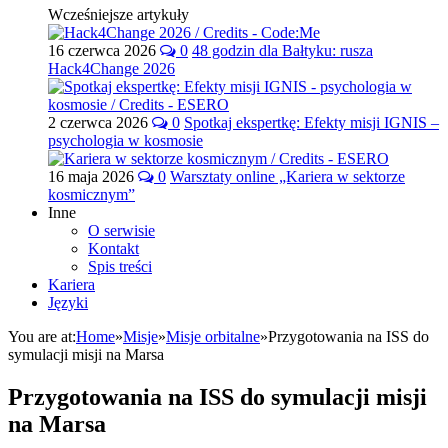
Wcześniejsze artykuły
16 czerwca 2026
0
48 godzin dla Bałtyku: rusza
Hack4Change 2026
2 czerwca 2026
0
Spotkaj ekspertkę: Efekty misji IGNIS –
psychologia w kosmosie
16 maja 2026
0
Warsztaty online „Kariera w sektorze
kosmicznym”
Inne
O serwisie
Kontakt
Spis treści
Kariera
Języki
You are at:
Home
»
Misje
»
Misje orbitalne
»
Przygotowania na ISS do
symulacji misji na Marsa
Przygotowania na ISS do symulacji misji
na Marsa