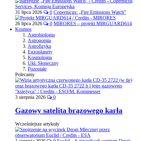
31 lipca 2026
0
Copernicus: „Fire Emissions Watch”
26 lipca 2026
0
MIRORES – projekt MIRGUARD614
Kosmos
Astrobiologia
Astronomia
Astrofizyka
Egzoplanety
Kosmologia
Ukł. Słoneczny
Pozostałe
Polecamy
3 sierpnia 2026
0
Gazowy satelita brązowego karła
Wcześniejsze artykuły
1 sierpnia 2026
0
Euclid – 6 gigapikseli centrum Drogi