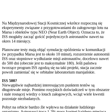
Na Międzynarodowej Stacji Kosmicznej wkrótce rozpoczną się
eksperymenty związane z przygotowaniami do załogowego lotu na
Marsa i obiektów typu NEO (Near Earth Object). Oznacza to, że
ISS mogłaby zacząć gościć pojedynczych astronautów nawet na
okres 14 miesięcy.
Planowane testy mają objąć symulację opóźnienia w komunikacji
(w przypadku Marsa jest to około 10 minut), rozszerzenie autonomii
ISS oraz stopniowe wydłużanie misji astronautów, docelowo nawet
do 500 dni (obecnie jest to maksymalnie 180). Jeśli państwa
tworzące program ISS zgodzą się na taki projekt, stacja zacznie
powoli zamieniać się w orbitalne laboratorium marsjańskie.
ISS 500?
Niewątpliwie najbardziej interesującym punktem testów są
długotrwałe misje. Pomimo rosyjskich doświadczeń w tym obszarze
i stale rosnącej wiedzy o lotach załogowych, wciąż wiele kwestii
pozostaje niezbadanych.
Pobyt na orbicie bardzo źle wpływa na działanie ludzkiego
organizmu. Astronauci tracą 1-2% masy kostnej każdego miesiąca,