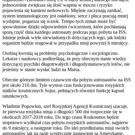
jednocześnie zwiększa się ilość wapnia w moczu i ryzyko
pojawienia się kamieni nerkowych. Mięśnie zaczynają zanikać,
system immunologiczny jest osłabiony, serce i płuca pracują mniej
wydajnie, pogarsza się wzrok. Tempo tych zmian może być
spowolnione dzięki odpowiednim ćwiczeniom, które pochłaniają
sporą część dnia każdego astronauty podczas jego pobytu na ISS.
Istnieje jednak wiele niewiadomych dotyczących tego, jak ludzki
organizm będzie reagował w przypadku misji powyżej 6 miesięcy.
Osobną kwestią są problemy psychologiczne i socjologiczne.
Lekarze i naukowcy podkreślają, że przy obecnym stanie wiedzy
dotyczącej psychiki długotrwałych i długodystansowych lotów, nie
jesteśmy w stanie wysłać ludzi na Marsa.
Obecnie górnym limitem czasowym dla pobytu astronautów na ISS
jest około 210 dni. Tyle wynosi czas funkcjonowania rosyjskich
statków kosmicznych Sojuz, pełniących również funkcję kapsuł
ratunkowych.
Władimir Popowkin, szef Rosyjskiej Agencji Kosmicznej szacuje,
że pierwsza rosyjska misja o długości 500 dni rozpocznie się w
okolicach 2017-2018 roku. Do tego czasu Roskosmos będzie
stopniowo wydłużał czas pobytu rosyjskich astronautów, najpierw
do 9 miesięcy, a następnie roku. Do idei przedłużania misji swoich
astronautów jak na razie sceptycznie nastawieni są Amerykanie.