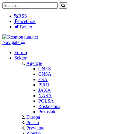
RSS
Facebook
Twitter
Navigate
Forum
Sektor
Agencje
CNES
CNSA
ESA
ISRO
JAXA
NASA
POLSA
Roskosmos
Pozostałe
Europa
Polska
Prywatne
Wojsko