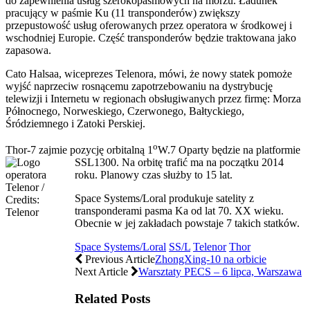
do zapewnienia usług szerokopasmowych na morzu. Ładunek
pracujący w paśmie Ku (11 transponderów) zwiększy
przepustowość usług oferowanych przez operatora w środkowej i
wschodniej Europie. Część transponderów będzie traktowana jako
zapasowa.
Cato Halsaa, wiceprezes Telenora, mówi, że nowy statek pomoże
wyjść naprzeciw rosnącemu zapotrzebowaniu na dystrybucję
telewizji i Internetu w regionach obsługiwanych przez firmę: Morza
Północnego, Norweskiego, Czerwonego, Bałtyckiego,
Śródziemnego i Zatoki Perskiej.
o
Thor-7 zajmie pozycję orbitalną 1
W.7 Oparty będzie na platformie
SSL1300. Na orbitę trafić ma na początku 2014
roku. Planowy czas służby to 15 lat.
Space Systems/Loral produkuje satelity z
transponderami pasma Ka od lat 70. XX wieku.
Obecnie w jej zakładach powstaje 7 takich statków.
Space Systems/Loral
SS/L
Telenor
Thor
Previous Article
ZhongXing-10 na orbicie
Next Article
Warsztaty PECS – 6 lipca, Warszawa
Related Posts