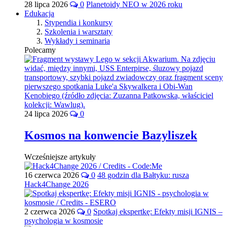
28 lipca 2026
0
Planetoidy NEO w 2026 roku
Edukacja
Stypendia i konkursy
Szkolenia i warsztaty
Wykłady i seminaria
Polecamy
24 lipca 2026
0
Kosmos na konwencie Bazyliszek
Wcześniejsze artykuły
16 czerwca 2026
0
48 godzin dla Bałtyku: rusza
Hack4Change 2026
2 czerwca 2026
0
Spotkaj ekspertkę: Efekty misji IGNIS –
psychologia w kosmosie