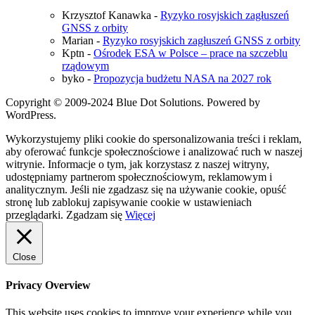
Krzysztof Kanawka
-
Ryzyko rosyjskich zagłuszeń
GNSS z orbity
Marian
-
Ryzyko rosyjskich zagłuszeń GNSS z orbity
Kptn
-
Ośrodek ESA w Polsce – prace na szczeblu
rządowym
byko
-
Propozycja budżetu NASA na 2027 rok
Copyright © 2009-2024 Blue Dot Solutions. Powered by
WordPress.
Wykorzystujemy pliki cookie do spersonalizowania treści i reklam,
aby oferować funkcje społecznościowe i analizować ruch w naszej
witrynie. Informacje o tym, jak korzystasz z naszej witryny,
udostępniamy partnerom społecznościowym, reklamowym i
analitycznym. Jeśli nie zgadzasz się na używanie cookie, opuść
stronę lub zablokuj zapisywanie cookie w ustawieniach
przeglądarki.
Zgadzam się
Więcej
Close
Privacy Overview
This website uses cookies to improve your experience while you