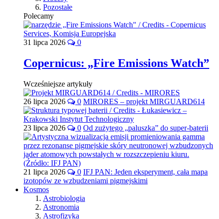
Pozostałe
Polecamy
31 lipca 2026
0
Copernicus: „Fire Emissions Watch”
Wcześniejsze artykuły
26 lipca 2026
0
MIRORES – projekt MIRGUARD614
23 lipca 2026
0
Od zużytego „paluszka” do super-baterii
21 lipca 2026
0
IFJ PAN: Jeden eksperyment, cała mapa
izotopów ze wzbudzeniami pigmejskimi
Kosmos
Astrobiologia
Astronomia
Astrofizyka