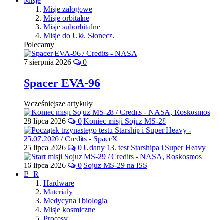
Misje
Misje załogowe
Misje orbitalne
Misje suborbitalne
Misje do Ukł. Słonecz.
Polecamy
7 sierpnia 2026
0
Spacer EVA-96
Wcześniejsze artykuły
28 lipca 2026
0
Koniec misji Sojuz MS-28
25 lipca 2026
0
Udany 13. test Starshipa i Super Heavy
16 lipca 2026
0
Sojuz MS-29 na ISS
B+R
Hardware
Materiały
Medycyna i biologia
Misje kosmiczne
Procesy