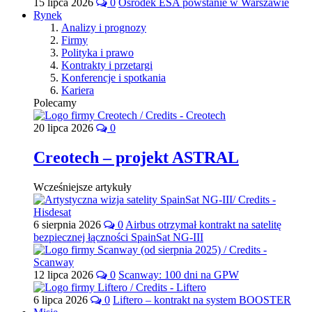
15 lipca 2026
0
Ośrodek ESA powstanie w Warszawie
Rynek
Analizy i prognozy
Firmy
Polityka i prawo
Kontrakty i przetargi
Konferencje i spotkania
Kariera
Polecamy
20 lipca 2026
0
Creotech – projekt ASTRAL
Wcześniejsze artykuły
6 sierpnia 2026
0
Airbus otrzymał kontrakt na satelitę
bezpiecznej łączności SpainSat NG-III
12 lipca 2026
0
Scanway: 100 dni na GPW
6 lipca 2026
0
Liftero – kontrakt na system BOOSTER