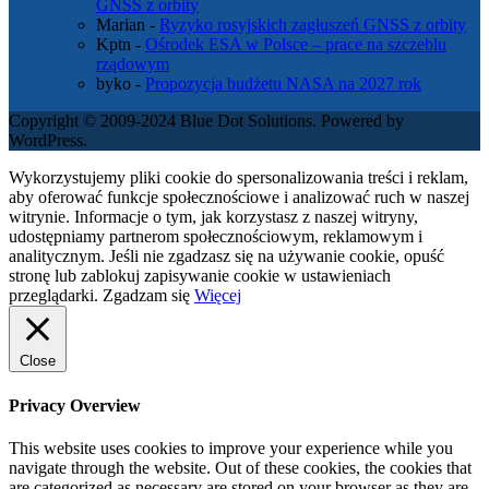
GNSS z orbity
Marian
-
Ryzyko rosyjskich zagłuszeń GNSS z orbity
Kptn
-
Ośrodek ESA w Polsce – prace na szczeblu
rządowym
byko
-
Propozycja budżetu NASA na 2027 rok
Copyright © 2009-2024 Blue Dot Solutions. Powered by
WordPress.
Wykorzystujemy pliki cookie do spersonalizowania treści i reklam,
aby oferować funkcje społecznościowe i analizować ruch w naszej
witrynie. Informacje o tym, jak korzystasz z naszej witryny,
udostępniamy partnerom społecznościowym, reklamowym i
analitycznym. Jeśli nie zgadzasz się na używanie cookie, opuść
stronę lub zablokuj zapisywanie cookie w ustawieniach
przeglądarki.
Zgadzam się
Więcej
Close
Privacy Overview
This website uses cookies to improve your experience while you
navigate through the website. Out of these cookies, the cookies that
are categorized as necessary are stored on your browser as they are