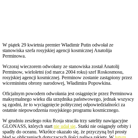
W piątek 29 kwietnia premier Władimir Putin odwołał ze
stanowiska szefa rosyjskiej agencji kosmicznej Anatolija
Perminowa.
Wczoraj wieczorem odwołany ze stanowiska został Anatolij
Perminow, wieloletni (od marca 2004 roku) szef Roskosmosu,
rosyjskiej agencji kosmicznej. Perminow zostanie zastąpiony przez
wiceministra obrony narodowej, Władimira Popowkina.
Oficjalnym powodem odwołania jest osiągnięcie przez Perminowa
maksymalnego wieku dla urzędnika państwowego, jednak wszyscy
są zgodni, że to wyciągnięcie politycznej odpowiedzialności za
ostatnie niepowodzenia rosyjskiego programu kosmicznego.
W grudniu zeszłego roku Rosja straciła trzy satelity nawigacyjne
GLONASS, których start
nie udał się
. Statki nie osiągnęły orbity i
spadły do oceanu. Wkrótce okazało się, że przyczyną był prosty
błąd w obliczeniach dotyczących ilości paliwa rakiety. W
lutym