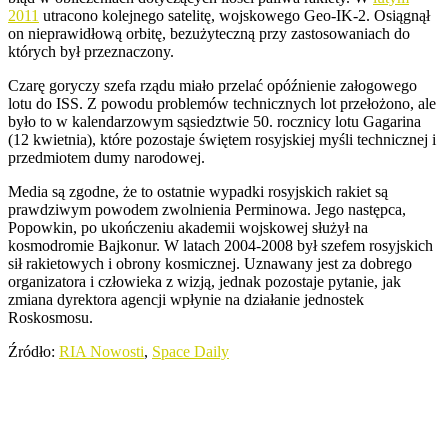
2011
utracono kolejnego satelitę, wojskowego Geo-IK-2. Osiągnął
on nieprawidłową orbitę, bezużyteczną przy zastosowaniach do
których był przeznaczony.
Czarę goryczy szefa rządu miało przelać opóźnienie załogowego
lotu do ISS. Z powodu problemów technicznych lot przełożono, ale
było to w kalendarzowym sąsiedztwie 50. rocznicy lotu Gagarina
(12 kwietnia), które pozostaje świętem rosyjskiej myśli technicznej i
przedmiotem dumy narodowej.
Media są zgodne, że to ostatnie wypadki rosyjskich rakiet są
prawdziwym powodem zwolnienia Perminowa. Jego następca,
Popowkin, po ukończeniu akademii wojskowej służył na
kosmodromie Bajkonur. W latach 2004-2008 był szefem rosyjskich
sił rakietowych i obrony kosmicznej. Uznawany jest za dobrego
organizatora i człowieka z wizją, jednak pozostaje pytanie, jak
zmiana dyrektora agencji wpłynie na działanie jednostek
Roskosmosu.
Źródło:
RIA Nowosti
,
Space Daily