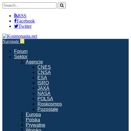
RSS
Facebook
Twitter
Navigate
Forum
Sektor
Agencje
CNES
CNSA
ESA
ISRO
JAXA
NASA
POLSA
Roskosmos
Pozostałe
Europa
Polska
Prywatne
Wojsko