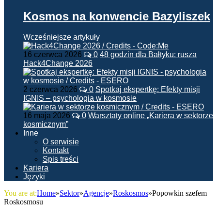
Kosmos na konwencie Bazyliszek
Wcześniejsze artykuły
16 czerwca 2026
0
48 godzin dla Bałtyku: rusza
Hack4Change 2026
2 czerwca 2026
0
Spotkaj ekspertkę: Efekty misji
IGNIS – psychologia w kosmosie
16 maja 2026
0
Warsztaty online „Kariera w sektorze
kosmicznym”
Inne
O serwisie
Kontakt
Spis treści
Kariera
Języki
You are at:
Home
»
Sektor
»
Agencje
»
Roskosmos
»
Popowkin szefem
Roskosmosu