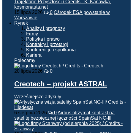
15 lipca 2026
0
Ośrodek ESA powstanie w
Warszawie
Rynek
Analizy i prognozy
Firmy
Polityka i prawo
Kontrakty i przetargi
Konferencje i spotkania
Kariera
Polecamy
20 lipca 2026
0
Creotech – projekt ASTRAL
Wcześniejsze artykuły
6 sierpnia 2026
0
Airbus otrzymał kontrakt na
satelitę bezpiecznej łączności SpainSat NG-III