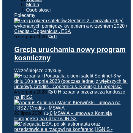
Media
Osobistości
Polecamy
5 sierpnia 2026
0
Grecja uruchamia nowy program
kosmiczny
Wcześniejsze artykuły
4 sierpnia 2026
0
Hiszpania przeznacza fundusze
na IRIS2
22 lipca 2026
0
MSWiA – umowa z Komisją
Europejską na udział w IRIS2