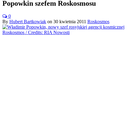
Popowkin szefem Roskosmosu
0
By
Hubert Bartkowiak
on
30 kwietnia 2011
Roskosmos