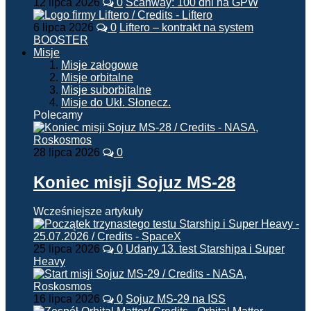
12 lipca 2026
0
Scanway: 100 dni na GPW
6 lipca 2026
0
Liftero – kontrakt na system
BOOSTER
Misje
Misje załogowe
Misje orbitalne
Misje suborbitalne
Misje do Ukł. Słonecz.
Polecamy
28 lipca 2026
0
Koniec misji Sojuz MS-28
Wcześniejsze artykuły
25 lipca 2026
0
Udany 13. test Starshipa i Super
Heavy
16 lipca 2026
0
Sojuz MS-29 na ISS