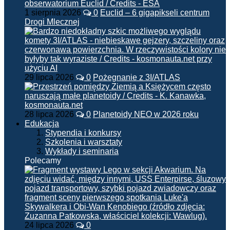
1 sierpnia 2026
0
Euclid – 6 gigapikseli centrum
Drogi Mlecznej
29 lipca 2026
0
Pożegnanie z 3I/ATLAS
28 lipca 2026
0
Planetoidy NEO w 2026 roku
Edukacja
Stypendia i konkursy
Szkolenia i warsztaty
Wykłady i seminaria
Polecamy
24 lipca 2026
0