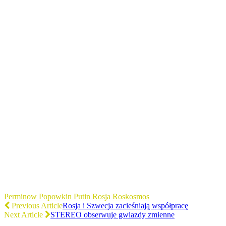
Perminow
Popowkin
Putin
Rosja
Roskosmos
Previous Article
Rosja i Szwecja zacieśniają współpracę
Next Article
STEREO obserwuje gwiazdy zmienne