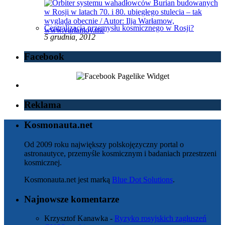
Centralizacja przemysłu kosmicznego w Rosji?
5 grudnia, 2012
Facebook
Reklama
Kosmonauta.net
Od 2009 roku największy polskojęzyczny portal o
astronautyce, przemyśle kosmicznym i badaniach przestrzeni
kosmicznej.
Kosmonauta.net jest marką
Blue Dot Solutions
.
Najnowsze komentarze
Krzysztof Kanawka
-
Ryzyko rosyjskich zagłuszeń