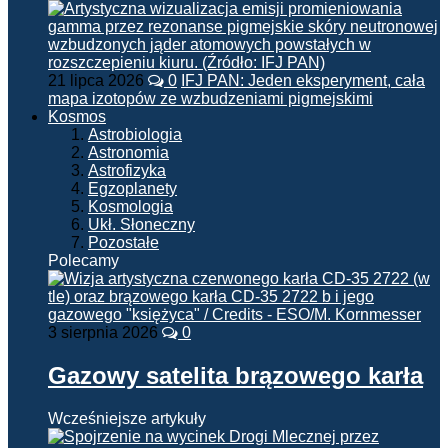
21 lipca 2026
0
IFJ PAN: Jeden eksperyment, cała
mapa izotopów ze wzbudzeniami pigmejskimi
Kosmos
Astrobiologia
Astronomia
Astrofizyka
Egzoplanety
Kosmologia
Ukł. Słoneczny
Pozostałe
Polecamy
3 sierpnia 2026
0
Gazowy satelita brązowego karła
Wcześniejsze artykuły