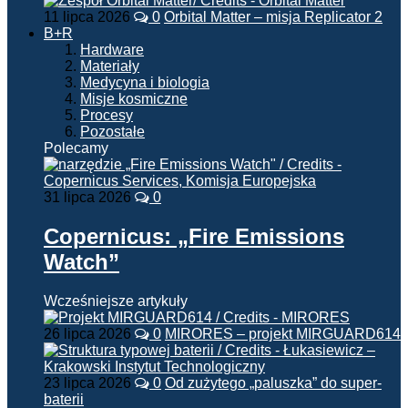
11 lipca 2026
0
Orbital Matter – misja Replicator 2
B+R
Hardware
Materiały
Medycyna i biologia
Misje kosmiczne
Procesy
Pozostałe
Polecamy
31 lipca 2026
0
Copernicus: „Fire Emissions
Watch”
Wcześniejsze artykuły
26 lipca 2026
0
MIRORES – projekt MIRGUARD614
23 lipca 2026
0
Od zużytego „paluszka” do super-
baterii