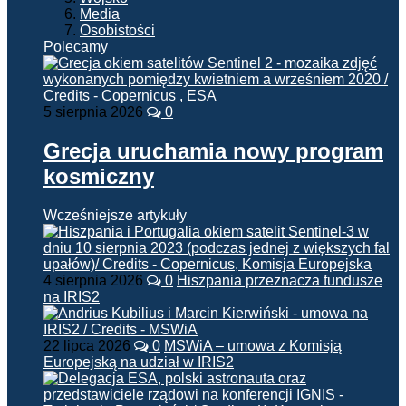
Media
Osobistości
Polecamy
5 sierpnia 2026
0
Grecja uruchamia nowy program
kosmiczny
Wcześniejsze artykuły
4 sierpnia 2026
0
Hiszpania przeznacza fundusze
na IRIS2
22 lipca 2026
0
MSWiA – umowa z Komisją
Europejską na udział w IRIS2