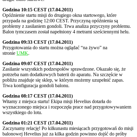
Godzina 10:15 CEST (17.04.2011)
Opóźnienie startu misji do drugiego okna startowego, które
przypada na godzinę 12:00 CEST. Przyczyną opóźnienia są
problemy z zasilaniem gondoli. Trwa analiza przyczyny problemu.
Balon tymczasem został napełniony 4 metrami sześciennymi helu.
Godzina 09:33 CEST (17.04.2011)
Przygotowania do startu można oglądać “na żywo” na
stronie
UMK
.
Godzina 09:07 CEST (17.04.2011)
Zasilanie wszystkich podzespołów sprawdzone. Okazało się, że
potrzeba nam dodatkowych baterii do aparatu. Na szczęście w
pobliżu znajduje się sklep, w którym możemy uzupełnić zapas.
Trwa konfiguracja gondoli balonu.
Godzina 08:17 CEST (17.04.2011)
Witamy z miejsca startu! Ekipa misji Hevelius dotarła do
wyznaczonego miejsca i rozpoczęła prace nad przygotowywaniem
wszystkiego do lotu.
Godzina 01:21 CEST (17.04.2011)
Zaczynamy relację! Po kilkunastu miesiącach przygotowań do misji
balonowej Hevelius już za kilka godzin powinno dojść do próby