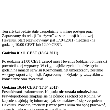
Ten artykuł będzie stale uzupełniany w miarę postępu prac.
Zapraszamy do relacji “na żywo” ze startu misji balonowej
Hevelius. Start przewidywany jest 17.04.2011 (niedziela) na
godzinę 10:00 CEST lub 12:00 CEST.
Godzina 01:11 CEST (18.04.2011)
Po godzinie 21:00 CEST zespół misji Hevelius (oddział trójmiejski)
powrócił z tej wyprawy. W ciągu najbliższych kilkudziesięciu
godzin na łamach serwisu Kosmonauta.net umieszczony zostanie
wstępny raport z tej misji. Zapraszamy i dziękujemy wszystkim za
komentarze oraz życzenia!
Godzina 16:44 CEST (17.04.2011)
Poszukiwania zakończone. Kapsuła
nie została odnaleziona
.
Prawdopodobnie znajduje się na północ i zachód od Konina. W
kapsule znajdują się informacje jak skontaktować się z zespołem
Hevelius. Ponadto, trackery jeszcze przez kilka dni będą pracować,
zatem istnieją wciąż szanse na lokalizację.