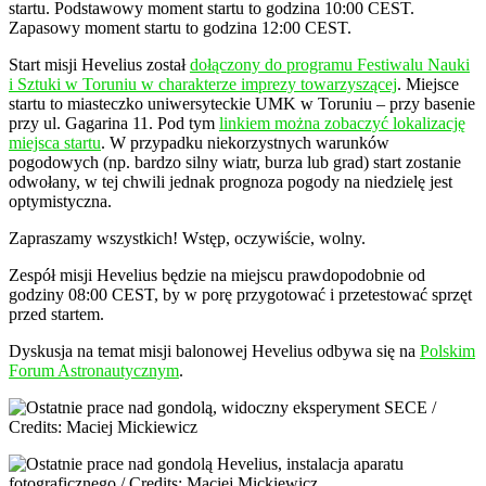
startu. Podstawowy moment startu to godzina 10:00 CEST.
Zapasowy moment startu to godzina 12:00 CEST.
Start misji Hevelius został
dołączony do programu Festiwalu Nauki
i Sztuki w Toruniu w charakterze imprezy towarzyszącej
. Miejsce
startu to miasteczko uniwersyteckie UMK w Toruniu – przy basenie
przy ul. Gagarina 11. Pod tym
linkiem można zobaczyć lokalizację
miejsca startu
. W przypadku niekorzystnych warunków
pogodowych (np. bardzo silny wiatr, burza lub grad) start zostanie
odwołany, w tej chwili jednak prognoza pogody na niedzielę jest
optymistyczna.
Zapraszamy wszystkich! Wstęp, oczywiście, wolny.
Zespół misji Hevelius będzie na miejscu prawdopodobnie od
godziny 08:00 CEST, by w porę przygotować i przetestować sprzęt
przed startem.
Dyskusja na temat misji balonowej Hevelius odbywa się na
Polskim
Forum Astronautycznym
.