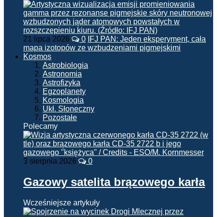
21 lipca 2026
0
IFJ PAN: Jeden eksperyment, cała
mapa izotopów ze wzbudzeniami pigmejskimi
Kosmos
Astrobiologia
Astronomia
Astrofizyka
Egzoplanety
Kosmologia
Ukł. Słoneczny
Pozostałe
Polecamy
3 sierpnia 2026
0
Gazowy satelita brązowego karła
Wcześniejsze artykuły