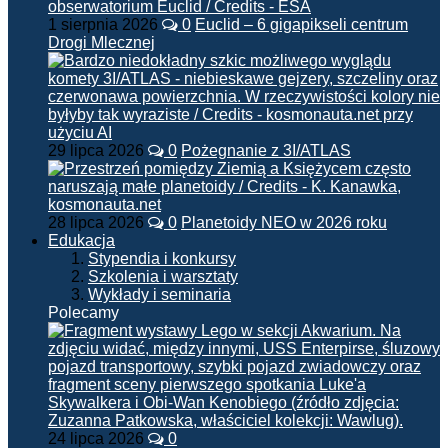
1 sierpnia 2026
0
Euclid – 6 gigapikseli centrum
Drogi Mlecznej
29 lipca 2026
0
Pożegnanie z 3I/ATLAS
28 lipca 2026
0
Planetoidy NEO w 2026 roku
Edukacja
Stypendia i konkursy
Szkolenia i warsztaty
Wykłady i seminaria
Polecamy
24 lipca 2026
0