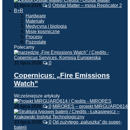
11 lipca 2026
0
Orbital Matter – misja Replicator 2
B+R
Hardware
Materiały
Medycyna i biologia
Misje kosmiczne
Procesy
Pozostałe
Polecamy
31 lipca 2026
0
Copernicus: „Fire Emissions
Watch”
Wcześniejsze artykuły
26 lipca 2026
0
MIRORES – projekt MIRGUARD614
23 lipca 2026
0
Od zużytego „paluszka” do super-
baterii