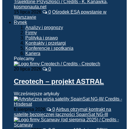
15 lipca 2026
0
Ośrodek ESA powstanie w
Warszawie
Rynek
Analizy i prognozy
Firmy
Polityka i prawo
Kontrakty i przetargi
Konferencje i spotkania
Kariera
Polecamy
20 lipca 2026
0
Creotech – projekt ASTRAL
Wcześniejsze artykuły
6 sierpnia 2026
0
Airbus otrzymał kontrakt na
satelitę bezpiecznej łączności SpainSat NG-III