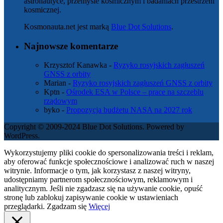
astronautyce, przemyśle kosmicznym i badaniach przestrzeni
kosmicznej.
Kosmonauta.net jest marką
Blue Dot Solutions
.
Najnowsze komentarze
Krzysztof Kanawka
-
Ryzyko rosyjskich zagłuszeń
GNSS z orbity
Marian
-
Ryzyko rosyjskich zagłuszeń GNSS z orbity
Kptn
-
Ośrodek ESA w Polsce – prace na szczeblu
rządowym
byko
-
Propozycja budżetu NASA na 2027 rok
Copyright © 2009-2024 Blue Dot Solutions. Powered by
WordPress.
Wykorzystujemy pliki cookie do spersonalizowania treści i reklam,
aby oferować funkcje społecznościowe i analizować ruch w naszej
witrynie. Informacje o tym, jak korzystasz z naszej witryny,
udostępniamy partnerom społecznościowym, reklamowym i
analitycznym. Jeśli nie zgadzasz się na używanie cookie, opuść
stronę lub zablokuj zapisywanie cookie w ustawieniach
przeglądarki.
Zgadzam się
Więcej