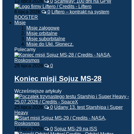
12 lipca 2026
0
Scanway: 100 dni na GPW
6 lipca 2026
0
Liftero – kontrakt na system
BOOSTER
Misje
Misje załogowe
Misje orbitalne
Misje suborbitalne
Misje do Ukł. Słonecz.
Polecamy
28 lipca 2026
0
Koniec misji Sojuz MS-28
Wcześniejsze artykuły
25 lipca 2026
0
Udany 13. test Starshipa i Super
Heavy
16 lipca 2026
0
Sojuz MS-29 na ISS