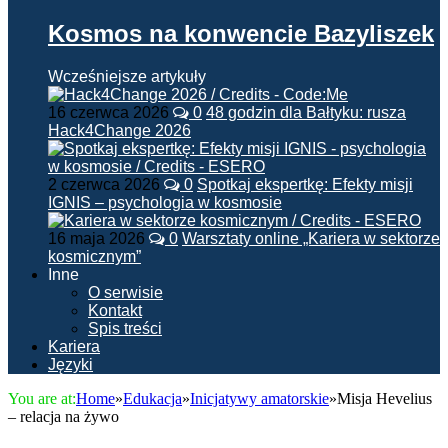
Kosmos na konwencie Bazyliszek
Wcześniejsze artykuły
16 czerwca 2026
0
48 godzin dla Bałtyku: rusza
Hack4Change 2026
2 czerwca 2026
0
Spotkaj ekspertkę: Efekty misji
IGNIS – psychologia w kosmosie
16 maja 2026
0
Warsztaty online „Kariera w sektorze
kosmicznym”
Inne
O serwisie
Kontakt
Spis treści
Kariera
Języki
You are at:
Home
»
Edukacja
»
Inicjatywy amatorskie
»
Misja Hevelius
– relacja na żywo