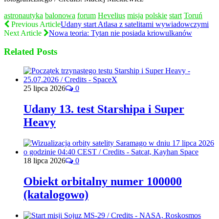
astronautyka
balonowa
forum
Hevelius
misja
polskie
start
Toruń
Previous Article
Udany start Atlasa z satelitami wywiadowczymi
Next Article
Nowa teoria: Tytan nie posiada kriowulkanów
Related Posts
25 lipca 2026
0
Udany 13. test Starshipa i Super
Heavy
18 lipca 2026
0
Obiekt orbitalny numer 100000
(katalogowo)