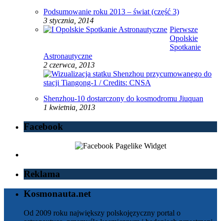
Podsumowanie roku 2013 – świat (część 3)
3 stycznia, 2014
Pierwsze
Opolskie
Spotkanie
Astronautyczne
2 czerwca, 2013
Shenzhou-10 dostarczony do kosmodromu Jiuquan
1 kwietnia, 2013
Facebook
Reklama
Kosmonauta.net
Od 2009 roku największy polskojęzyczny portal o