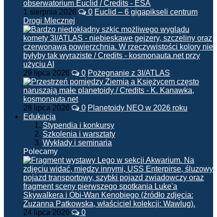
1 sierpnia 2026
0
Euclid – 6 gigapikseli centrum
Drogi Mlecznej
29 lipca 2026
0
Pożegnanie z 3I/ATLAS
28 lipca 2026
0
Planetoidy NEO w 2026 roku
Edukacja
Stypendia i konkursy
Szkolenia i warsztaty
Wykłady i seminaria
Polecamy
24 lipca 2026
0