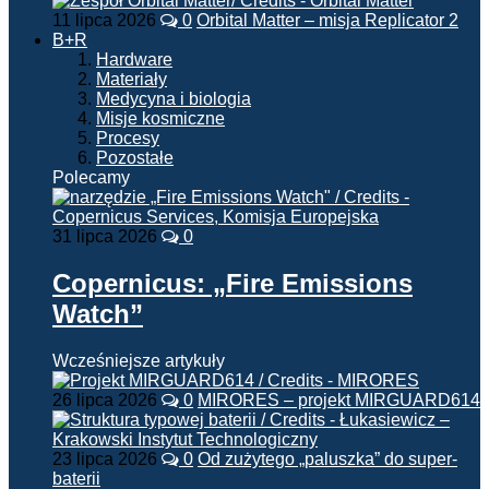
11 lipca 2026
0
Orbital Matter – misja Replicator 2
B+R
Hardware
Materiały
Medycyna i biologia
Misje kosmiczne
Procesy
Pozostałe
Polecamy
31 lipca 2026
0
Copernicus: „Fire Emissions
Watch”
Wcześniejsze artykuły
26 lipca 2026
0
MIRORES – projekt MIRGUARD614
23 lipca 2026
0
Od zużytego „paluszka” do super-
baterii