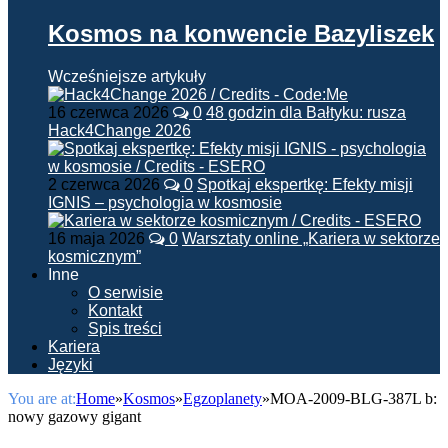
Kosmos na konwencie Bazyliszek
Wcześniejsze artykuły
16 czerwca 2026
0
48 godzin dla Bałtyku: rusza
Hack4Change 2026
2 czerwca 2026
0
Spotkaj ekspertkę: Efekty misji
IGNIS – psychologia w kosmosie
16 maja 2026
0
Warsztaty online „Kariera w sektorze
kosmicznym”
Inne
O serwisie
Kontakt
Spis treści
Kariera
Języki
You are at:
Home
»
Kosmos
»
Egzoplanety
»
MOA-2009-BLG-387L b:
nowy gazowy gigant