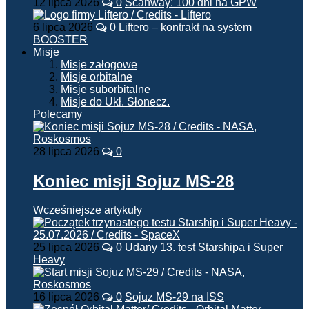
12 lipca 2026
0
Scanway: 100 dni na GPW
6 lipca 2026
0
Liftero – kontrakt na system
BOOSTER
Misje
Misje załogowe
Misje orbitalne
Misje suborbitalne
Misje do Ukł. Słonecz.
Polecamy
28 lipca 2026
0
Koniec misji Sojuz MS-28
Wcześniejsze artykuły
25 lipca 2026
0
Udany 13. test Starshipa i Super
Heavy
16 lipca 2026
0
Sojuz MS-29 na ISS