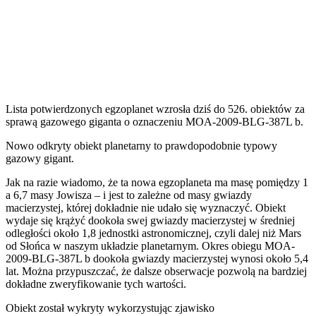
Lista potwierdzonych egzoplanet wzrosła dziś do 526. obiektów za
sprawą gazowego giganta o oznaczeniu MOA-2009-BLG-387L b.
Nowo odkryty obiekt planetarny to prawdopodobnie typowy
gazowy gigant.
Jak na razie wiadomo, że ta nowa egzoplaneta ma masę pomiędzy 1
a 6,7 masy Jowisza – i jest to zależne od masy gwiazdy
macierzystej, której dokładnie nie udało się wyznaczyć. Obiekt
wydaje się krążyć dookoła swej gwiazdy macierzystej w średniej
odległości około 1,8 jednostki astronomicznej, czyli dalej niż Mars
od Słońca w naszym układzie planetarnym. Okres obiegu MOA-
2009-BLG-387L b dookoła gwiazdy macierzystej wynosi około 5,4
lat. Można przypuszczać, że dalsze obserwacje pozwolą na bardziej
dokładne zweryfikowanie tych wartości.
Obiekt został wykryty wykorzystując zjawisko