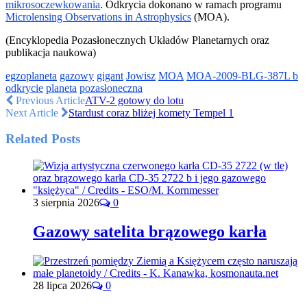
mikrosoczewkowania
. Odkrycia dokonano w ramach programu
Microlensing Observations in Astrophysics
(MOA).
(Encyklopedia Pozasłonecznych Układów Planetarnych oraz
publikacja naukowa)
egzoplaneta
gazowy
gigant
Jowisz
MOA
MOA-2009-BLG-387L b
odkrycie
planeta
pozasłoneczna
Previous Article
ATV-2 gotowy do lotu
Next Article
Stardust coraz bliżej komety Tempel 1
Related Posts
3 sierpnia 2026
0
Gazowy satelita brązowego karła
28 lipca 2026
0