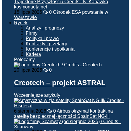
15 lipca 2026
0
Ośrodek ESA powstanie w
Warszawie
Rynek
Analizy i prognozy
Firmy
Polityka i prawo
Kontrakty i przetargi
Konferencje i spotkania
Kariera
Polecamy
20 lipca 2026
0
Creotech – projekt ASTRAL
Wcześniejsze artykuły
6 sierpnia 2026
0
Airbus otrzymał kontrakt na
satelitę bezpiecznej łączności SpainSat NG-III