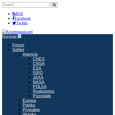
RSS
Facebook
Twitter
Navigate
Forum
Sektor
Agencje
CNES
CNSA
ESA
ISRO
JAXA
NASA
POLSA
Roskosmos
Pozostałe
Europa
Polska
Prywatne
Wojsko