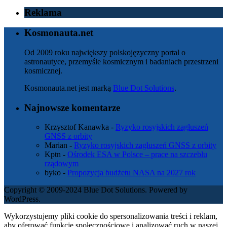
Reklama
Kosmonauta.net
Od 2009 roku największy polskojęzyczny portal o
astronautyce, przemyśle kosmicznym i badaniach przestrzeni
kosmicznej.
Kosmonauta.net jest marką
Blue Dot Solutions
.
Najnowsze komentarze
Krzysztof Kanawka
-
Ryzyko rosyjskich zagłuszeń
GNSS z orbity
Marian
-
Ryzyko rosyjskich zagłuszeń GNSS z orbity
Kptn
-
Ośrodek ESA w Polsce – prace na szczeblu
rządowym
byko
-
Propozycja budżetu NASA na 2027 rok
Copyright © 2009-2024 Blue Dot Solutions. Powered by
WordPress.
Wykorzystujemy pliki cookie do spersonalizowania treści i reklam,
aby oferować funkcje społecznościowe i analizować ruch w naszej