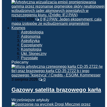
21 lipca 2026
0
IFJ PAN: Jeden eksperyment, cała
mapa izotopów ze wzbudzeniami pigmejskimi
Kosmos
Astrobiologia
Astronomia
Astrofizyka
Egzoplanety
Kosmologia
Ukł. Słoneczny
Pozostałe
Polecamy
3 sierpnia 2026
0
Gazowy satelita brązowego karła
Wcześniejsze artykuły