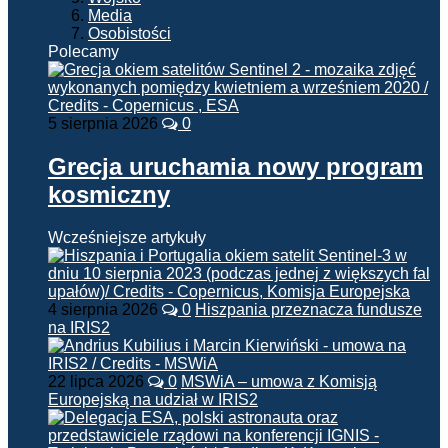
Media
Osobistości
Polecamy
5 sierpnia 2026
0
Grecja uruchamia nowy program
kosmiczny
Wcześniejsze artykuły
4 sierpnia 2026
0
Hiszpania przeznacza fundusze
na IRIS2
22 lipca 2026
0
MSWiA – umowa z Komisją
Europejską na udział w IRIS2