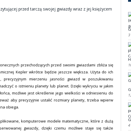
G
3
H
1
onecznych przechodzących przed swoimi gwiazdami zbliża się
smicznej Kepler wkrótce będzie jeszcze większa. Użyta do ich
, precyzyjnym mierzeniu jasności gwiazd w poszukiwaniu
adczyć o istnieniu planety lub planet. Dzięki wykryciu w jakim
G
łońca, możliwe jest określenie jego wielkości w odniesieniu do
1
ieważ aby precyzyjnie ustalić rozmiary planety, trzeba wpierw
ona obiega.
G
omplikowane, komputerowe modele matematyczne, które z dużą
4
serwowanej gwiazdy, dzięki czemu możliwe staje się także