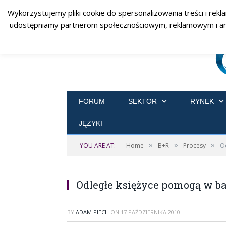
Wykorzystujemy pliki cookie do spersonalizowania treści i rekl
udostępniamy partnerom społecznościowym, reklamowym i analit
FORUM
SEKTOR
RYNEK
JĘZYKI
»
»
»
YOU ARE AT:
Home
B+R
Procesy
O
Odległe księżyce pomogą w b
BY
ADAM PIECH
ON
17 PAŹDZIERNIKA 2010