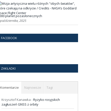
000 planet pozasłonecznych
 października, 2025
FACEBOOK
ZAKŁADKI
Komentarze
Najnowsze
Tagi
Krzysztof Kanawka
-
Ryzyko rosyjskich
zagłuszeń GNSS z orbity