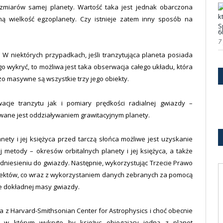
ozmiarów samej planety. Wartość taka jest jednak obarczona
ą wielkość egzoplanety. Czy istnieje zatem inny sposób na
6
7
e. W niektórych przypadkach, jeśli tranzytująca planeta posiada
go wykryć, to możliwa jest taka obserwacja całego układu, która
zo masywne są wszystkie trzy jego obiekty.
cje tranzytu jak i pomiary prędkości radialnej gwiazdy –
wane jest oddziaływaniem grawitacyjnym planety.
nety i jej księżyca przed tarczą słońca możliwe jest uzyskanie
 metody – okresów orbitalnych planety i jej księżyca, a także
odniesieniu do gwiazdy. Następnie, wykorzystując Trzecie Prawo
iektów, co wraz z wykorzystaniem danych zebranych za pomocą
e dokładnej masy gwiazdy.
 z Harvard-Smithsonian Center for Astrophysics i choć obecnie
y w którym wykryto by księżyc obiegający jedną z planet