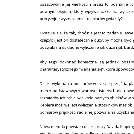
oszacowanie jej wielkości i przez to poznanie r
pewnym błędem, który wpływa także na wyliczon
precyzyjne wyznaczenie rozmiarów gwiazdy?
Okazuje się, że tak, choć nie jest to zadanie łatw
księżyc i jest on dostatecznie duży, by można było 
pozwala na dokładne wyliczenie jak duże i jak bard
Aby tego dokonać konieczne są jednak obserwa
charakterystycznego “wahania się”, które spowodo
Dzięki wykonaniu pomiarów w trakcie przejścia pla
trzech podstawowych wartości, istotnych dla nowej
rozmiarów ich orbit i wielkości samych obiektów w 
Keplera możliwe jest wyliczenie stosunków mas ob
pomiarów prędkości radialnej pozwala na uzyskani
Nowa metoda powstała dzięki pracy Davida Kippinga
nie jest znany żaden odległy układ słoneczn