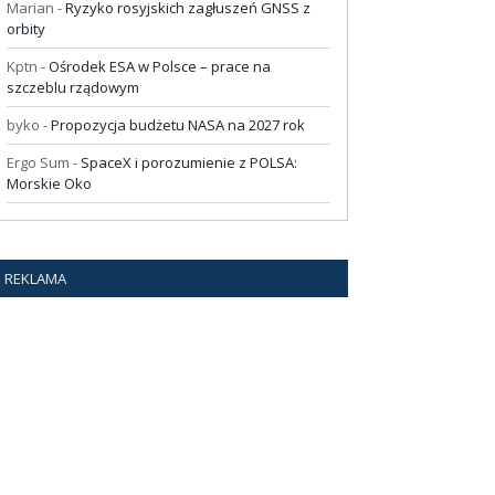
Marian
-
Ryzyko rosyjskich zagłuszeń GNSS z
orbity
Kptn
-
Ośrodek ESA w Polsce – prace na
szczeblu rządowym
byko
-
Propozycja budżetu NASA na 2027 rok
Ergo Sum
-
SpaceX i porozumienie z POLSA:
Morskie Oko
REKLAMA