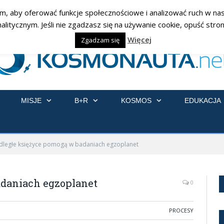
am, aby oferować funkcje społecznościowe i analizować ruch w nasz
ycznym. Jeśli nie zgadzasz się na używanie cookie, opuść stronę
Więcej
Zgadzam się
MISJE
B+R
KOSMOS
EDUKACJA
dległe księżyce pomogą w badaniach egzoplanet
adaniach egzoplanet
0
PROCESY