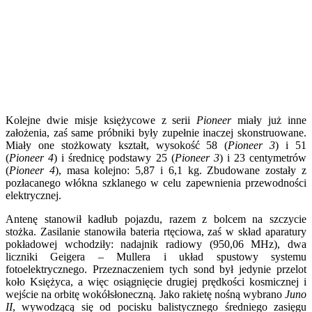
Kolejne dwie misje księżycowe z serii
Pioneer
miały już inne
założenia, zaś same próbniki były zupełnie inaczej skonstruowane.
Miały one stożkowaty kształt, wysokość 58 (
Pioneer 3
) i 51
(
Pioneer 4
) i średnicę podstawy 25 (
Pioneer 3
) i 23 centymetrów
(
Pioneer 4
), masa kolejno: 5,87 i 6,1 kg. Zbudowane zostały z
pozłacanego włókna szklanego w celu zapewnienia przewodności
elektrycznej.
Antenę stanowił kadłub pojazdu, razem z bolcem na szczycie
stożka. Zasilanie stanowiła bateria rtęciowa, zaś w skład aparatury
pokładowej wchodziły: nadajnik radiowy (950,06 MHz), dwa
liczniki Geigera – Mullera i układ spustowy systemu
fotoelektrycznego. Przeznaczeniem tych sond był jedynie przelot
koło Księżyca, a więc osiągnięcie drugiej prędkości kosmicznej i
wejście na orbitę wokółsłoneczną. Jako rakietę nośną wybrano
Juno
II
, wywodzącą się od pocisku balistycznego średniego zasięgu