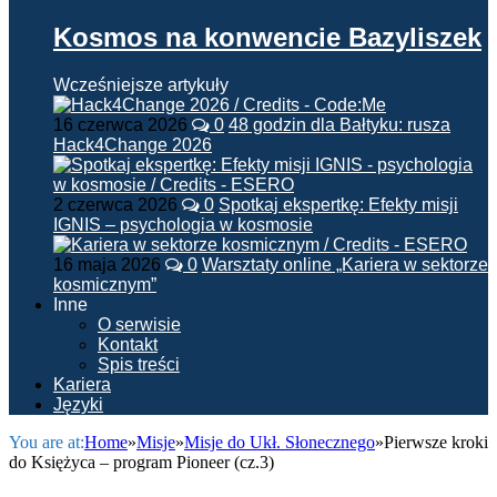
Kosmos na konwencie Bazyliszek
Wcześniejsze artykuły
16 czerwca 2026
0
48 godzin dla Bałtyku: rusza
Hack4Change 2026
2 czerwca 2026
0
Spotkaj ekspertkę: Efekty misji
IGNIS – psychologia w kosmosie
16 maja 2026
0
Warsztaty online „Kariera w sektorze
kosmicznym”
Inne
O serwisie
Kontakt
Spis treści
Kariera
Języki
You are at:
Home
»
Misje
»
Misje do Ukł. Słonecznego
»
Pierwsze kroki
do Księżyca – program Pioneer (cz.3)