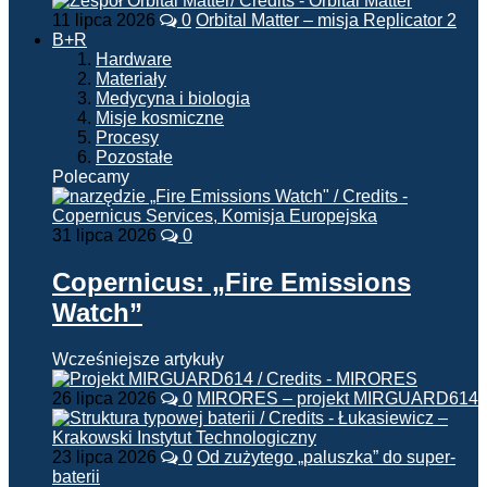
11 lipca 2026
0
Orbital Matter – misja Replicator 2
B+R
Hardware
Materiały
Medycyna i biologia
Misje kosmiczne
Procesy
Pozostałe
Polecamy
31 lipca 2026
0
Copernicus: „Fire Emissions
Watch”
Wcześniejsze artykuły
26 lipca 2026
0
MIRORES – projekt MIRGUARD614
23 lipca 2026
0
Od zużytego „paluszka” do super-
baterii