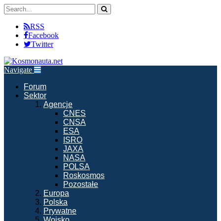
RSS
Facebook
Twitter
Navigate
Forum
Sektor
Agencje
CNES
CNSA
ESA
ISRO
JAXA
NASA
POLSA
Roskosmos
Pozostałe
Europa
Polska
Prywatne
Wojsko