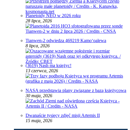
Planetoidy NEO w 2026 roku
28 lipca, 2026
Tianwen-2 odwiedza 469219 Kamoʻoalewa
8 lipca, 2026
(3619) Nash ma księżyc!
13 czerwca, 2026
NASA przedstawia plany związane z bazą księżycową
30 maja, 2026
Dwanaście tysięcy zdjęć misji Artemis II
15 maja, 2026