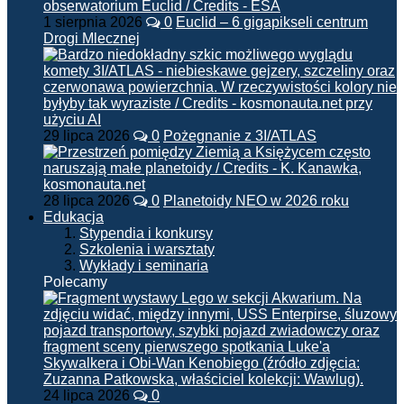
1 sierpnia 2026
0
Euclid – 6 gigapikseli centrum
Drogi Mlecznej
29 lipca 2026
0
Pożegnanie z 3I/ATLAS
28 lipca 2026
0
Planetoidy NEO w 2026 roku
Edukacja
Stypendia i konkursy
Szkolenia i warsztaty
Wykłady i seminaria
Polecamy
24 lipca 2026
0