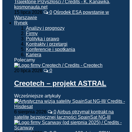
15 lipca 2026
0
Ośrodek ESA powstanie w
Warszawie
Rynek
Analizy i prognozy
Firmy
Polityka i prawo
Kontrakty i przetargi
Konferencje i spotkania
Kariera
Polecamy
20 lipca 2026
0
Creotech – projekt ASTRAL
Wcześniejsze artykuły
6 sierpnia 2026
0
Airbus otrzymał kontrakt na
satelitę bezpiecznej łączności SpainSat NG-III