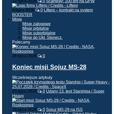
12 lipca 2026
0
Scanway: 100 dni na GPW
6 lipca 2026
0
Liftero – kontrakt na system
BOOSTER
Misje
Misje załogowe
Misje orbitalne
Misje suborbitalne
Misje do Ukł. Słonecz.
Polecamy
28 lipca 2026
0
Koniec misji Sojuz MS-28
Wcześniejsze artykuły
25 lipca 2026
0
Udany 13. test Starshipa i Super
Heavy
16 lipca 2026
0
Sojuz MS-29 na ISS