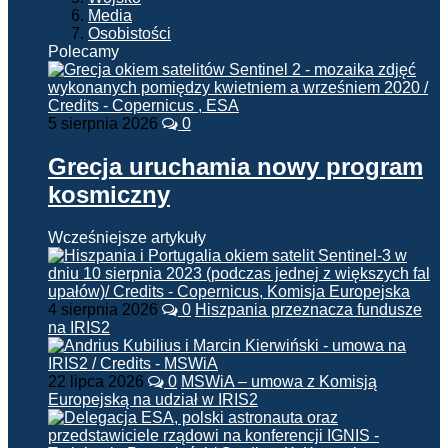
Media
Osobistości
Polecamy
5 sierpnia 2026
0
Grecja uruchamia nowy program
kosmiczny
Wcześniejsze artykuły
4 sierpnia 2026
0
Hiszpania przeznacza fundusze
na IRIS2
22 lipca 2026
0
MSWiA – umowa z Komisją
Europejską na udział w IRIS2