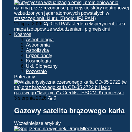
21 lipca 2026
0
IFJ PAN: Jeden eksperyment, cała
mapa izotopów ze wzbudzeniami pigmejskimi
Kosmos
Astrobiologia
Astronomia
Astrofizyka
Egzoplanety
Kosmologia
Ukł. Słoneczny
Pozostałe
Polecamy
3 sierpnia 2026
0
Gazowy satelita brązowego karła
Wcześniejsze artykuły