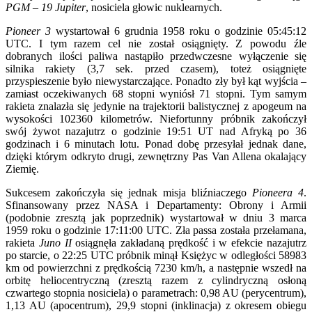
PGM – 19 Jupiter
, nosiciela głowic nuklearnych.
Pioneer 3
wystartował 6 grudnia 1958 roku o godzinie 05:45:12
UTC. I tym razem cel nie został osiągnięty. Z powodu źle
dobranych ilości paliwa nastąpiło przedwczesne wyłączenie się
silnika rakiety (3,7 sek. przed czasem), toteż osiągnięte
przyspieszenie było niewystarczające. Ponadto zły był kąt wyjścia –
zamiast oczekiwanych 68 stopni wyniósł 71 stopni. Tym samym
rakieta znalazła się jedynie na trajektorii balistycznej z apogeum na
wysokości 102360 kilometrów. Niefortunny próbnik zakończył
swój żywot nazajutrz o godzinie 19:51 UT nad Afryką po 36
godzinach i 6 minutach lotu. Ponad dobę przesyłał jednak dane,
dzięki którym odkryto drugi, zewnętrzny Pas Van Allena okalający
Ziemię.
Sukcesem zakończyła się jednak misja bliźniaczego
Pioneera 4
.
Sfinansowany przez NASA i Departamenty: Obrony i Armii
(podobnie zresztą jak poprzednik) wystartował w dniu 3 marca
1959 roku o godzinie 17:11:00 UTC. Zła passa została przełamana,
rakieta
Juno II
osiągnęła zakładaną prędkość i w efekcie nazajutrz
po starcie, o 22:25 UTC próbnik minął Księżyc w odległości 58983
km od powierzchni z prędkością 7230 km/h, a następnie wszedł na
orbitę heliocentryczną (zresztą razem z cylindryczną osłoną
czwartego stopnia nosiciela) o parametrach: 0,98 AU (perycentrum),
1,13 AU (apocentrum), 29,9 stopni (inklinacja) z okresem obiegu