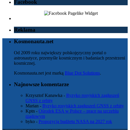
Facebook
Reklama
Kosmonauta.net
Od 2009 roku największy polskojęzyczny portal o
astronautyce, przemyśle kosmicznym i badaniach przestrzeni
kosmicznej.
Kosmonauta.net jest marką
Blue Dot Solutions
.
Najnowsze komentarze
Krzysztof Kanawka
-
Ryzyko rosyjskich zagłuszeń
GNSS z orbity
Marian
-
Ryzyko rosyjskich zagłuszeń GNSS z orbity
Kptn
-
Ośrodek ESA w Polsce – prace na szczeblu
rządowym
byko
-
Propozycja budżetu NASA na 2027 rok