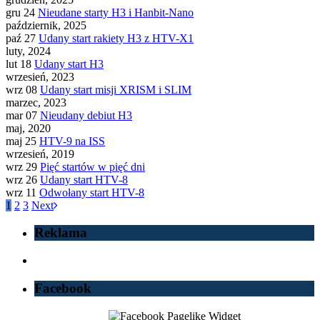
gru 24
Nieudane starty H3 i Hanbit-Nano
październik, 2025
paź 27
Udany start rakiety H3 z HTV-X1
luty, 2024
lut 18
Udany start H3
wrzesień, 2023
wrz 08
Udany start misji XRISM i SLIM
marzec, 2023
mar 07
Nieudany debiut H3
maj, 2020
maj 25
HTV-9 na ISS
wrzesień, 2019
wrz 29
Pięć startów w pięć dni
wrz 26
Udany start HTV-8
wrz 11
Odwołany start HTV-8
1
2
3
Next
Reklama
Facebook