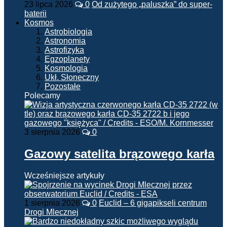
23 lipca 2026
0
Od zużytego „paluszka” do super-
baterii
Kosmos
Astrobiologia
Astronomia
Astrofizyka
Egzoplanety
Kosmologia
Ukł. Słoneczny
Pozostałe
Polecamy
3 sierpnia 2026
0
Gazowy satelita brązowego karła
Wcześniejsze artykuły
1 sierpnia 2026
0
Euclid – 6 gigapikseli centrum
Drogi Mlecznej