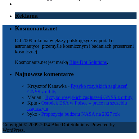
Reklama
Kosmonauta.net
Od 2009 roku największy polskojęzyczny portal o
astronautyce, przemyśle kosmicznym i badaniach przestrzeni
kosmicznej.
Kosmonauta.net jest marką
Blue Dot Solutions
.
Najnowsze komentarze
Krzysztof Kanawka
-
Ryzyko rosyjskich zagłuszeń
GNSS z orbity
Marian
-
Ryzyko rosyjskich zagłuszeń GNSS z orbity
Kptn
-
Ośrodek ESA w Polsce – prace na szczeblu
rządowym
byko
-
Propozycja budżetu NASA na 2027 rok
Copyright © 2009-2024 Blue Dot Solutions. Powered by
WordPress.