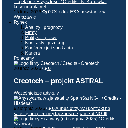
15 lipca 2026
0
Ośrodek ESA powstanie w
Warszawie
Rynek
Analizy i prognozy
Firmy
Polityka i prawo
Kontrakty i przetargi
Konferencje i spotkania
Kariera
Polecamy
20 lipca 2026
0
Creotech – projekt ASTRAL
Wcześniejsze artykuły
6 sierpnia 2026
0
Airbus otrzymał kontrakt na
satelitę bezpiecznej łączności SpainSat NG-III