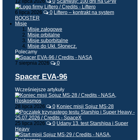
12 lipca 2026
0
Scanway: 100 dni na GPW
6 lipca 2026
0
Liftero – kontrakt na system
BOOSTER
Misje
Misje załogowe
Misje orbitalne
Misje suborbitalne
Misje do Ukł. Słonecz.
Polecamy
7 sierpnia 2026
0
Spacer EVA-96
Wcześniejsze artykuły
28 lipca 2026
0
Koniec misji Sojuz MS-28
25 lipca 2026
0
Udany 13. test Starshipa i Super
Heavy