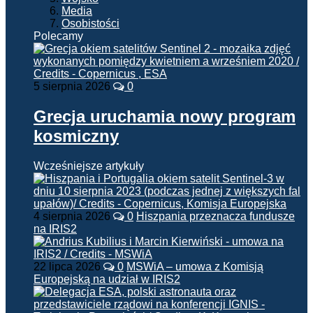
Media
Osobistości
Polecamy
5 sierpnia 2026
0
Grecja uruchamia nowy program
kosmiczny
Wcześniejsze artykuły
4 sierpnia 2026
0
Hiszpania przeznacza fundusze
na IRIS2
22 lipca 2026
0
MSWiA – umowa z Komisją
Europejską na udział w IRIS2