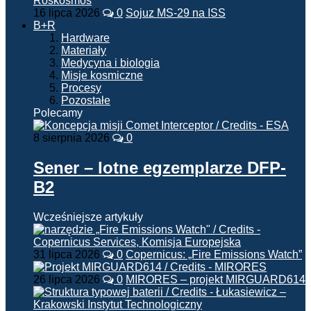
16 lipca 2026
0
Sojuz MS-29 na ISS
B+R
Hardware
Materiały
Medycyna i biologia
Misje kosmiczne
Procesy
Pozostałe
Polecamy
8 sierpnia 2026
0
Sener – lotne egzemplarze DFP-
B2
Wcześniejsze artykuły
31 lipca 2026
0
Copernicus: „Fire Emissions Watch”
26 lipca 2026
0
MIRORES – projekt MIRGUARD614