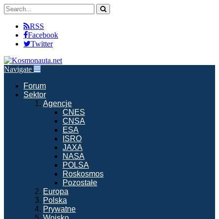
RSS
Facebook
Twitter
Navigate
Forum
Sektor
Agencje
CNES
CNSA
ESA
ISRO
JAXA
NASA
POLSA
Roskosmos
Pozostałe
Europa
Polska
Prywatne
Wojsko