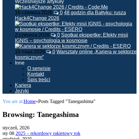
Wcześniejsze artykuły
16 czerwca 2026
0
48 godzin dla Bałtyku: rusza
Hack4Change 2026
2 czerwca 2026
0
Spotkaj ekspertkę: Efekty misji
IGNIS – psychologia w kosmosie
16 maja 2026
0
Warsztaty online „Kariera w sektorze
kosmicznym”
Inne
O serwisie
Kontakt
Spis treści
Kariera
Języki
You are at:
Home
»
Posts Tagged "Tanegashima"
Browsing:
Tanegashima
styczeń, 2026
sty 08
2025 – rekordowy rakietowy rok
grudzień, 2025