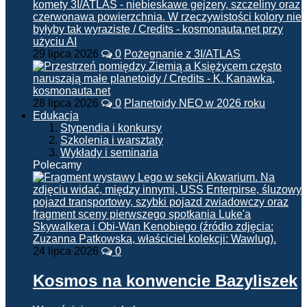
29 lipca 2026
0
Pożegnanie z 3I/ATLAS
28 lipca 2026
0
Planetoidy NEO w 2026 roku
Edukacja
Stypendia i konkursy
Szkolenia i warsztaty
Wykłady i seminaria
Polecamy
24 lipca 2026
0
Kosmos na konwencie Bazyliszek