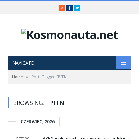
RSS
Facebook
Twitter
NAVIGATE
»
Home
Posts Tagged "PFFN"
BROWSING:
PFFN
CZERWIEC, 2026
PFFN – plebiscyt na najważniejsze polskie s-
CZE 20