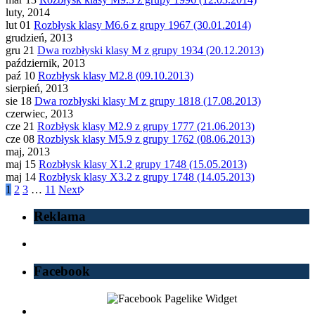
luty, 2014
lut 01
Rozbłysk klasy M6.6 z grupy 1967 (30.01.2014)
grudzień, 2013
gru 21
Dwa rozbłyski klasy M z grupy 1934 (20.12.2013)
październik, 2013
paź 10
Rozbłysk klasy M2.8 (09.10.2013)
sierpień, 2013
sie 18
Dwa rozbłyski klasy M z grupy 1818 (17.08.2013)
czerwiec, 2013
cze 21
Rozbłysk klasy M2.9 z grupy 1777 (21.06.2013)
cze 08
Rozbłysk klasy M5.9 z grupy 1762 (08.06.2013)
maj, 2013
maj 15
Rozbłysk klasy X1.2 grupy 1748 (15.05.2013)
maj 14
Rozbłysk klasy X3.2 z grupy 1748 (14.05.2013)
1
2
3
…
11
Next
Reklama
Facebook