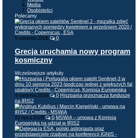
Media
Osobistości
Polecamy
5 sierpnia 2026
0
Grecja uruchamia nowy program
kosmiczny
Wcześniejsze artykuły
4 sierpnia 2026
0
Hiszpania przeznacza fundusze
na IRIS2
22 lipca 2026
0
MSWiA – umowa z Komisją
Europejską na udział w IRIS2