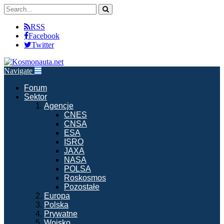
RSS
Facebook
Twitter
Navigate
Forum
Sektor
Agencje
CNES
CNSA
ESA
ISRO
JAXA
NASA
POLSA
Roskosmos
Pozostałe
Europa
Polska
Prywatne
Wojsko