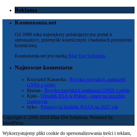
Reklama
Kosmonauta.net
Od 2009 roku największy polskojęzyczny portal o
astronautyce, przemyśle kosmicznym i badaniach przestrzeni
kosmicznej.
Kosmonauta.net jest marką
Blue Dot Solutions
.
Najnowsze komentarze
Krzysztof Kanawka
-
Ryzyko rosyjskich zagłuszeń
GNSS z orbity
Marian
-
Ryzyko rosyjskich zagłuszeń GNSS z orbity
Kptn
-
Ośrodek ESA w Polsce – prace na szczeblu
rządowym
byko
-
Propozycja budżetu NASA na 2027 rok
Copyright © 2009-2024 Blue Dot Solutions. Powered by
WordPress.
Wykorzystujemy pliki cookie do spersonalizowania treści i reklam,