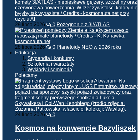
29 lipca 2026
0
Pożegnanie z 3I/ATLAS
28 lipca 2026
0
Planetoidy NEO w 2026 roku
Edukacja
Stypendia i konkursy
Szkolenia i warsztaty
Wykłady i seminaria
Polecamy
24 lipca 2026
0
Kosmos na konwencie Bazyliszek