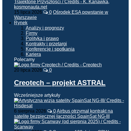
15 lipca 2026
0
Ośrodek ESA powstanie w
Warszawie
Rynek
Analizy i prognozy
Firmy
Polityka i prawo
Kontrakty i przetargi
Konferencje i spotkania
Kariera
Polecamy
20 lipca 2026
0
Creotech – projekt ASTRAL
Wcześniejsze artykuły
6 sierpnia 2026
0
Airbus otrzymał kontrakt na
satelitę bezpiecznej łączności SpainSat NG-III