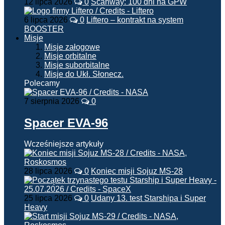
12 lipca 2026
0
Scanway: 100 dni na GPW
6 lipca 2026
0
Liftero – kontrakt na system
BOOSTER
Misje
Misje załogowe
Misje orbitalne
Misje suborbitalne
Misje do Ukł. Słonecz.
Polecamy
7 sierpnia 2026
0
Spacer EVA-96
Wcześniejsze artykuły
28 lipca 2026
0
Koniec misji Sojuz MS-28
25 lipca 2026
0
Udany 13. test Starshipa i Super
Heavy