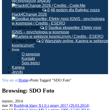
Wcześniejsze artykuły
16 czerwca 2026
0
48 godzin dla Bałtyku: rusza
Hack4Change 2026
2 czerwca 2026
0
Spotkaj ekspertkę: Efekty misji
IGNIS – psychologia w kosmosie
16 maja 2026
0
Warsztaty online „Kariera w sektorze
kosmicznym”
Inne
O serwisie
Kontakt
Spis treści
Kariera
Języki
You are at:
Home
»
Posts Tagged "SDO Foto"
Browsing:
SDO Foto
marzec, 2014
mar 30
Rozbłysk klasy X1.0 z grupy 2017 (29.03.2014)
mar 13
Rozbłysk klasy M9.3 z grupy 1996 (12.03.2014)