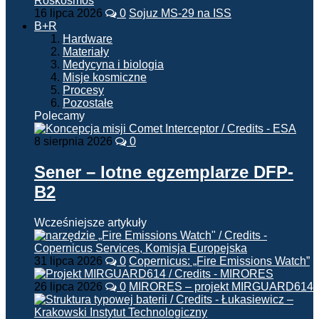
16 lipca 2026
0
Sojuz MS-29 na ISS
B+R
Hardware
Materiały
Medycyna i biologia
Misje kosmiczne
Procesy
Pozostałe
Polecamy
8 sierpnia 2026
0
Sener – lotne egzemplarze DFP-
B2
Wcześniejsze artykuły
31 lipca 2026
0
Copernicus: „Fire Emissions Watch”
26 lipca 2026
0
MIRORES – projekt MIRGUARD614