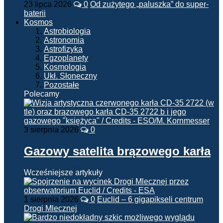
23 lipca 2026
0
Od zużytego „paluszka” do super-
baterii
Kosmos
Astrobiologia
Astronomia
Astrofizyka
Egzoplanety
Kosmologia
Ukł. Słoneczny
Pozostałe
Polecamy
3 sierpnia 2026
0
Gazowy satelita brązowego karła
Wcześniejsze artykuły
1 sierpnia 2026
0
Euclid – 6 gigapikseli centrum
Drogi Mlecznej