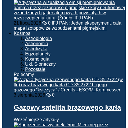
21 lipca 2026
0
IFJ PAN: Jeden eksperyment, cała
mapa izotopów ze wzbudzeniami pigmejskimi
Kosmos
Astrobiologia
Astronomia
Astrofizyka
Egzoplanety
Kosmologia
Ukł. Słoneczny
Pozostałe
Polecamy
3 sierpnia 2026
0
Gazowy satelita brązowego karła
Wcześniejsze artykuły