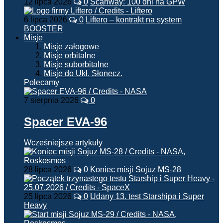
12 lipca 2026
0
Scanway: 100 dni na GPW
6 lipca 2026
0
Liftero – kontrakt na system
BOOSTER
Misje
Misje załogowe
Misje orbitalne
Misje suborbitalne
Misje do Ukł. Słonecz.
Polecamy
7 sierpnia 2026
0
Spacer EVA-96
Wcześniejsze artykuły
28 lipca 2026
0
Koniec misji Sojuz MS-28
25 lipca 2026
0
Udany 13. test Starshipa i Super
Heavy