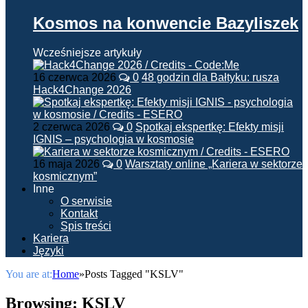
Kosmos na konwencie Bazyliszek
Wcześniejsze artykuły
16 czerwca 2026
0
48 godzin dla Bałtyku: rusza
Hack4Change 2026
2 czerwca 2026
0
Spotkaj ekspertkę: Efekty misji
IGNIS – psychologia w kosmosie
16 maja 2026
0
Warsztaty online „Kariera w sektorze
kosmicznym”
Inne
O serwisie
Kontakt
Spis treści
Kariera
Języki
You are at:
Home
»
Posts Tagged "KSLV"
Browsing:
KSLV