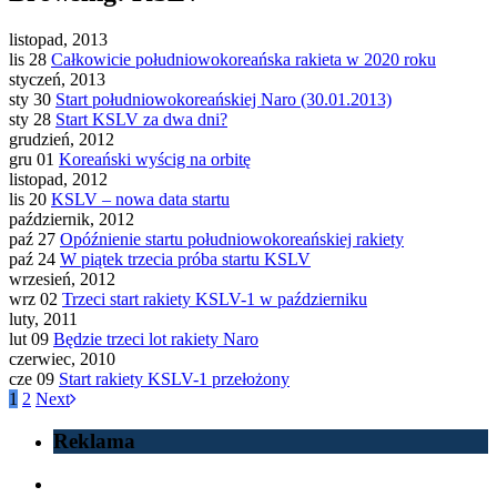
listopad, 2013
lis 28
Całkowicie południowokoreańska rakieta w 2020 roku
styczeń, 2013
sty 30
Start południowokoreańskiej Naro (30.01.2013)
sty 28
Start KSLV za dwa dni?
grudzień, 2012
gru 01
Koreański wyścig na orbitę
listopad, 2012
lis 20
KSLV – nowa data startu
październik, 2012
paź 27
Opóźnienie startu południowokoreańskiej rakiety
paź 24
W piątek trzecia próba startu KSLV
wrzesień, 2012
wrz 02
Trzeci start rakiety KSLV-1 w październiku
luty, 2011
lut 09
Będzie trzeci lot rakiety Naro
czerwiec, 2010
cze 09
Start rakiety KSLV-1 przełożony
1
2
Next
Reklama