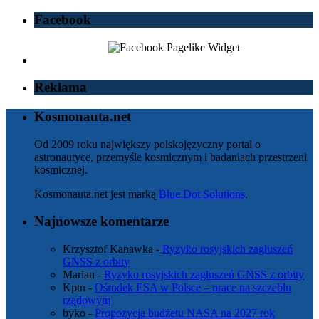
Facebook
Reklama
Kosmonauta.net
Od 2009 roku największy polskojęzyczny portal o
astronautyce, przemyśle kosmicznym i badaniach przestrzeni
kosmicznej.
Kosmonauta.net jest marką
Blue Dot Solutions
.
Najnowsze komentarze
Krzysztof Kanawka
-
Ryzyko rosyjskich zagłuszeń
GNSS z orbity
Marian
-
Ryzyko rosyjskich zagłuszeń GNSS z orbity
Kptn
-
Ośrodek ESA w Polsce – prace na szczeblu
rządowym
byko
-
Propozycja budżetu NASA na 2027 rok