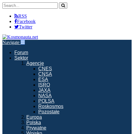
RSS
Facebook
Twitter
Navigate
Forum
Sektor
Agencje
CNES
CNSA
ESA
ISRO
JAXA
NASA
POLSA
Roskosmos
Pozostałe
Europa
Polska
Prywatne
Wojsko