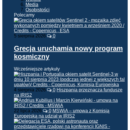
Media
Osobistości
Polecamy
5 sierpnia 2026
0
Grecja uruchamia nowy program
kosmiczny
Wcześniejsze artykuły
4 sierpnia 2026
0
Hiszpania przeznacza fundusze
na IRIS2
22 lipca 2026
0
MSWiA – umowa z Komisją
Europejską na udział w IRIS2