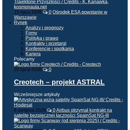
15 lipca 2026
0
Ośrodek ESA powstanie w
Warszawie
Rynek
Analizy i prognozy
Firmy
Polityka i prawo
Kontrakty i przetargi
Konferencje i spotkania
Kariera
Polecamy
20 lipca 2026
0
Creotech – projekt ASTRAL
Wcześniejsze artykuły
6 sierpnia 2026
0
Airbus otrzymał kontrakt na
satelitę bezpiecznej łączności SpainSat NG-III