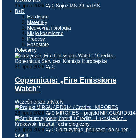
16 lipca 2026
0
Sojuz MS-29 na ISS
B+R
Hardware
Materiały
Medycyna i biologia
Misje kosmiczne
Procesy
Pozostałe
Polecamy
31 lipca 2026
0
Copernicus: „Fire Emissions
Watch”
Wcześniejsze artykuły
26 lipca 2026
0
MIRORES – projekt MIRGUARD614
23 lipca 2026
0
Od zużytego „paluszka” do super-
baterii