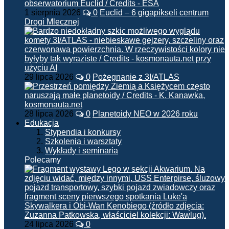
1 sierpnia 2026
0
Euclid – 6 gigapikseli centrum
Drogi Mlecznej
29 lipca 2026
0
Pożegnanie z 3I/ATLAS
28 lipca 2026
0
Planetoidy NEO w 2026 roku
Edukacja
Stypendia i konkursy
Szkolenia i warsztaty
Wykłady i seminaria
Polecamy
24 lipca 2026
0