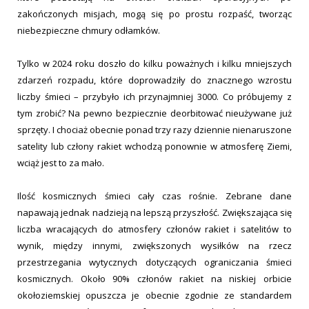
zakończonych misjach, mogą się po prostu rozpaść, tworząc
niebezpieczne chmury odłamków.
Tylko w 2024 roku doszło do kilku poważnych i kilku mniejszych
zdarzeń rozpadu, które doprowadziły do znacznego wzrostu
liczby śmieci – przybyło ich przynajmniej 3000. Co próbujemy z
tym zrobić? Na pewno bezpiecznie deorbitować nieużywane już
sprzęty. I chociaż obecnie ponad trzy razy dziennie nienaruszone
satelity lub człony rakiet wchodzą ponownie w atmosferę Ziemi,
wciąż jest to za mało.
Ilość kosmicznych śmieci cały czas rośnie. Zebrane dane
napawają jednak nadzieją na lepszą przyszłość. Zwiększająca się
liczba wracających do atmosfery członów rakiet i satelitów to
wynik, między innymi, zwiększonych wysiłków na rzecz
przestrzegania wytycznych dotyczących ograniczania śmieci
kosmicznych. Około 90% członów rakiet na niskiej orbicie
okołoziemskiej opuszcza je obecnie zgodnie ze standardem