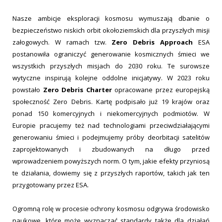
Nasze ambicje eksploracji kosmosu wymuszają dbanie o
bezpieczeństwo niskich orbit okołoziemskich dla przyszłych misji
załogowych. W ramach tzw.
Zero Debris Approach
ESA
postanowiła ograniczyć generowanie kosmicznych śmieci we
wszystkich przyszłych misjach do 2030 roku. Te surowsze
wytyczne inspirują kolejne oddolne inicjatywy. W 2023 roku
powstało
Zero Debris Charter
opracowane przez europejską
społeczność Zero Debris. Kartę podpisało już 19 krajów oraz
ponad 150 komercyjnych i niekomercyjnych podmiotów. W
Europie pracujemy też nad technologiami przeciwdziałającymi
generowaniu śmieci i podejmujemy próby deorbitacji satelitów
zaprojektowanych i zbudowanych na długo przed
wprowadzeniem powyższych norm. O tym, jakie efekty przyniosą
te działania, dowiemy się z przyszłych raportów, takich jak ten
przygotowany przez ESA.
Ogromną rolę w procesie ochrony kosmosu odgrywa środowisko
naukowe, które może wyznaczać standardy także dla działań