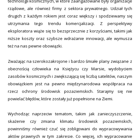
technologii kosmicznych, w które zaangażowane były organizacje
rządowe, ale również firmy z sektora prywatnego. Udział tych
drugich z każdym rokiem jest coraz większy i spodziewamy się
utrzymania tego trendu komercjalizacji. Z perspektywy
eksploratora wiąże się to bezsprzecznie z korzyściami, takimi jak
niższe koszty oraz szybsze wdrażanie innowacji, ale wymusza
też na nas pewne obowiązki.
Zważając na szerokozakrojone i bardzo śmiałe plany związane z
obecnością człowieka na Księżycu czy Marsie, wydobyciem
zasobów kosmicznych i zwiększającą się liczbą satelitów, naszym
obowiązkiem jest na pewno międzynarodowa współpraca na
rzecz ochrony środowisk pozaziemskich. Starajmy się nie
powielać błędów, które zostały już popełnione na Ziemi.
Wychodząc naprzeciw tematom, takim jak zanieczyszczenie,
skażenie czy zmiana klimatu środowisk pozaziemskich,
powinniśmy również czuć się zobligowani do wypracowywania
aktów prawnych w tym zakresie. Co więcej, ich wypracowanie