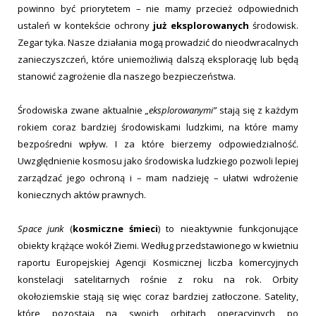
powinno być priorytetem – nie mamy przecież odpowiednich
ustaleń w kontekście ochrony
już eksplorowanych
środowisk.
Zegar tyka. Nasze działania mogą prowadzić do nieodwracalnych
zanieczyszczeń, które uniemożliwią dalszą eksplorację lub będą
stanowić zagrożenie dla naszego bezpieczeństwa.
Środowiska zwane aktualnie
„eksplorowanymi”
stają się z każdym
rokiem coraz bardziej środowiskami ludzkimi, na które mamy
bezpośredni wpływ. I za które bierzemy odpowiedzialność.
Uwzględnienie kosmosu jako środowiska ludzkiego pozwoli lepiej
zarządzać jego ochroną i – mam nadzieję – ułatwi wdrożenie
koniecznych aktów prawnych.
Space junk
(
kosmiczne śmieci
) to nieaktywnie funkcjonujące
obiekty krążące wokół Ziemi. Według przedstawionego w kwietniu
raportu Europejskiej Agencji Kosmicznej liczba komercyjnych
konstelacji satelitarnych rośnie z roku na rok. Orbity
okołoziemskie stają się więc coraz bardziej zatłoczone. Satelity,
które pozostają na swoich orbitach operacyjnych po