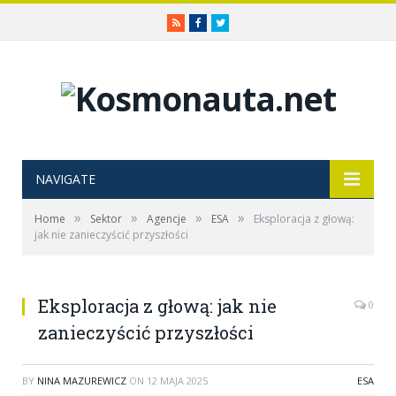
RSS
Facebook
Twitter
NAVIGATE
»
»
»
»
Home
Sektor
Agencje
ESA
Eksploracja z głową:
jak nie zanieczyścić przyszłości
Eksploracja z głową: jak nie
0
zanieczyścić przyszłości
BY
NINA MAZUREWICZ
ON
12 MAJA 2025
ESA