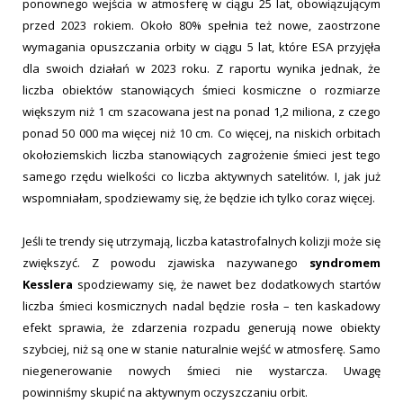
ponownego wejścia w atmosferę w ciągu 25 lat, obowiązującym
przed 2023 rokiem. Około 80% spełnia też nowe, zaostrzone
wymagania opuszczania orbity w ciągu 5 lat, które ESA przyjęła
dla swoich działań w 2023 roku. Z raportu wynika jednak, że
liczba obiektów stanowiących śmieci kosmiczne o rozmiarze
większym niż 1 cm szacowana jest na ponad 1,2 miliona, z czego
ponad 50 000 ma więcej niż 10 cm. Co więcej, na niskich orbitach
okołoziemskich liczba stanowiących zagrożenie śmieci jest tego
samego rzędu wielkości co liczba aktywnych satelitów. I, jak już
wspomniałam, spodziewamy się, że będzie ich tylko coraz więcej.
Jeśli te trendy się utrzymają, liczba katastrofalnych kolizji może się
zwiększyć. Z powodu zjawiska nazywanego
syndromem
Kesslera
spodziewamy się, że nawet bez dodatkowych startów
liczba śmieci kosmicznych nadal będzie rosła – ten kaskadowy
efekt sprawia, że zdarzenia rozpadu generują nowe obiekty
szybciej, niż są one w stanie naturalnie wejść w atmosferę. Samo
niegenerowanie nowych śmieci nie wystarcza. Uwagę
powinniśmy skupić na aktywnym oczyszczaniu orbit.