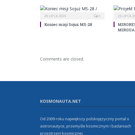
28 LIPCA 2026
0
26 LIPCA 2
Koniec misji Sojuz MS-28
MIRORES
MIRGUA
Comments are closed.
KOSMONAUTA.NET
Od 2009 roku największy polskojęzyczny portal o
astronautyce, przemyśle kosmicznym i badaniach
przestrzeni kosmicznej.