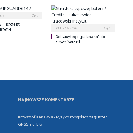
026
0
 – projekt
23 LIPCA 2026
0
RD614
Od zużytego „paluszka” do
super-baterii
NAJNOWSZE KOMENTARZE
Krzysztof Kanawka
-
Ryzyko rosyjskich zagłuszeń
GNSS z orbity