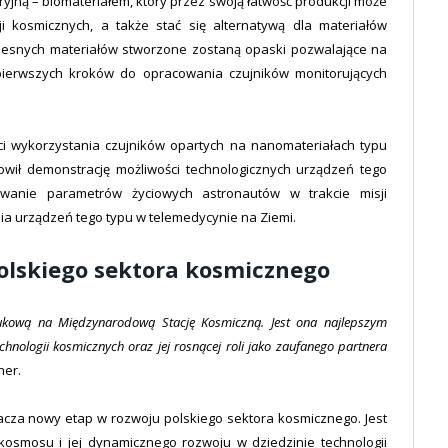
ryjną – biomateriałem, który przez swoją łatwość produkcji może
 kosmicznych, a także stać się alternatywą dla materiałów
esnych materiałów stworzone zostaną opaski pozwalające na
pierwszych kroków do opracowania czujników monitorujących
i wykorzystania czujników opartych na nanomateriałach typu
wił demonstrację możliwości technologicznych urządzeń tego
rowanie parametrów życiowych astronautów w trakcie misji
ia urządzeń tego typu w telemedycynie na Ziemi.
olskiego sektora kosmicznego
aukową na Międzynarodową Stację Kosmiczną. Jest ona najlepszym
hnologii kosmicznych oraz jej rosnącej roli jako zaufanego partnera
her.
acza nowy etap w rozwoju polskiego sektora kosmicznego. Jest
kosmosu i jej dynamicznego rozwoju w dziedzinie technologii