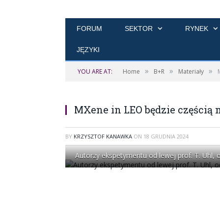
FORUM
SEKTOR
RYNEK
JĘZYKI
»
»
»
YOU ARE AT:
Home
B+R
Materiały
MXene in LEO będzie częścią m
BY
KRZYSZTOF KANAWKA
ON
18 GRUDNIA 2024
Autorzy ekspetymentu od lewej prof. T. Uhl, o