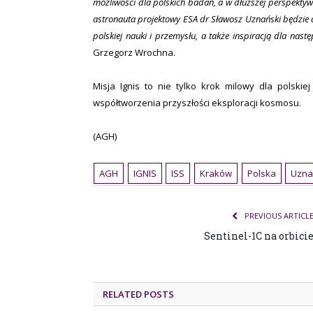
możliwości dla polskich badań, a w dłuższej perspektyw
astronauta projektowy ESA dr Sławosz Uznański będzi
polskiej nauki i przemysłu, a także inspiracją dla nast
Grzegorz Wrochna.
Misja Ignis to nie tylko krok milowy dla polskie
współtworzenia przyszłości eksploracji kosmosu.
(AGH)
AGH
IGNIS
ISS
Kraków
Polska
Uzna
PREVIOUS ARTICL
Sentinel-1C na orbici
RELATED POSTS