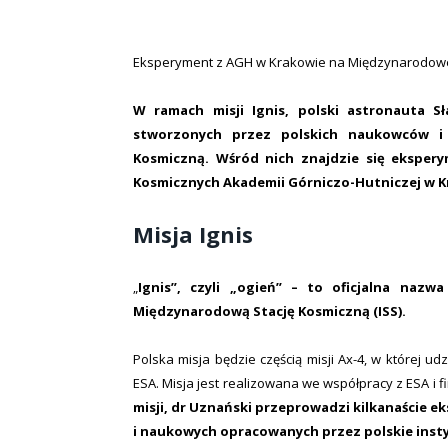
Eksperyment z AGH w Krakowie na Międzynarodowej
W ramach misji Ignis, polski astronauta 
stworzonych przez polskich naukowców i
Kosmiczną. Wśród nich znajdzie się ekspe
Kosmicznych Akademii Górniczo-Hutniczej w K
Misja Ignis
„
Ignis”, czyli „ogień” – to oficjalna nazw
Międzynarodową Stację Kosmiczną (ISS).
Polska misja będzie częścią misji Ax-4, w której u
ESA. Misja jest realizowana we współpracy z ESA i 
misji, dr Uznański przeprowadzi kilkanaście
i naukowych opracowanych przez polskie instyt