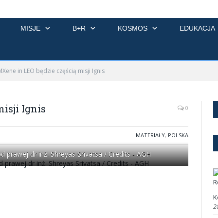
MISJE
B+R
KOSMOS
EDUKACJA
MXene in LEO będzie częścią misji Ignis
isji Ignis
0
MATERIAŁY
,
POLSKA
d prawej dr inż. Shreyas Srivatsa / Credits - AGH
K
2