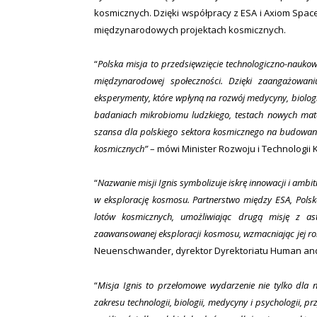
kosmicznych. Dzięki współpracy z ESA i Axiom Spac
międzynarodowych projektach kosmicznych.
“
Polska misja to przedsięwzięcie technologiczno-naukowe,
międzynarodowej społeczności. Dzięki zaangażowani
eksperymenty, które wpłyną na rozwój medycyny, biologi
badaniach mikrobiomu ludzkiego, testach nowych materia
szansa dla polskiego sektora kosmicznego na budowanie 
kosmicznych”
– mówi Minister Rozwoju i Technologii 
“
Nazwanie misji Ignis symbolizuje iskrę innowacji i ambit
w eksplorację kosmosu. Partnerstwo między ESA, Pols
lotów kosmicznych, umożliwiając drugą misję z a
zaawansowanej eksploracji kosmosu, wzmacniając jej rol
Neuenschwander, dyrektor Dyrektoriatu Human and 
“
Misja Ignis to przełomowe wydarzenie nie tylko dla 
zakresu technologii, biologii, medycyny i psychologii,