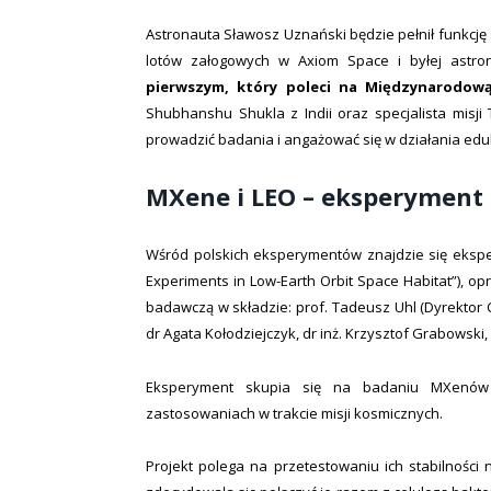
Astronauta Sławosz Uznański będzie pełnił funkcję
lotów załogowych w Axiom Space i byłej astr
pierwszym, który poleci na Międzynarodow
Shubhanshu Shukla z Indii oraz specjalista misji
prowadzić badania i angażować się w działania edu
MXene i LEO – eksperyment
Wśród polskich eksperymentów znajdzie się eksp
Experiments in Low-Earth Orbit Space Habitat”), 
badawczą w składzie: prof. Tadeusz Uhl (Dyrektor 
dr Agata Kołodziejczyk, dr inż. Krzysztof Grabowski
Eksperyment skupia się na badaniu MXenów 
zastosowaniach w trakcie misji kosmicznych.
Projekt polega na przetestowaniu ich stabilności