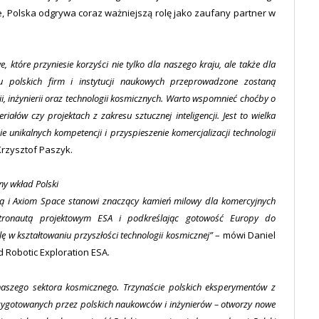
e, Polska odgrywa coraz ważniejszą rolę jako zaufany partner w
 które przyniesie korzyści nie tylko dla naszego kraju, ale także dla
u polskich firm i instytucji naukowych przeprowadzone zostaną
i, inżynierii oraz technologii kosmicznych. Warto wspomnieć choćby o
łów czy projektach z zakresu sztucznej inteligencji. Jest to wielka
unikalnych kompetencji i przyspieszenie komercjalizacji technologii
Krzysztof Paszyk.
ny wkład Polski
ką i Axiom Space stanowi znaczący kamień milowy dla komercyjnych
stronautą projektowym ESA i podkreślając gotowość Europy do
ę w kształtowaniu przyszłości technologii kosmicznej”
– mówi Daniel
Robotic Exploration ESA.
naszego sektora kosmicznego. Trzynaście polskich eksperymentów z
 przygotowanych przez polskich naukowców i inżynierów – otworzy nowe