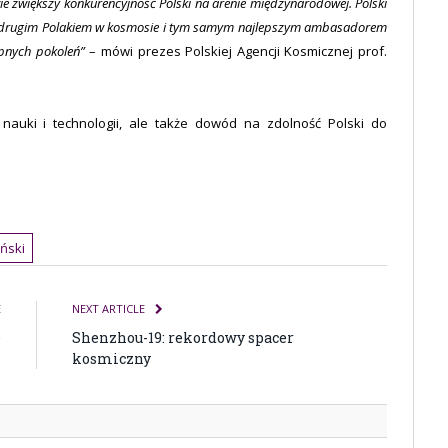
ie zwiększy konkurencyjność Polski na arenie międzynarodowej. Polski
e drugim Polakiem w kosmosie i tym samym najlepszym ambasadorem
ępnych pokoleń”
– mówi prezes Polskiej Agencji Kosmicznej prof.
j nauki i technologii, ale także dowód na zdolność Polski do
ński
E
NEXT ARTICLE
e
Shenzhou-19: rekordowy spacer
kosmiczny