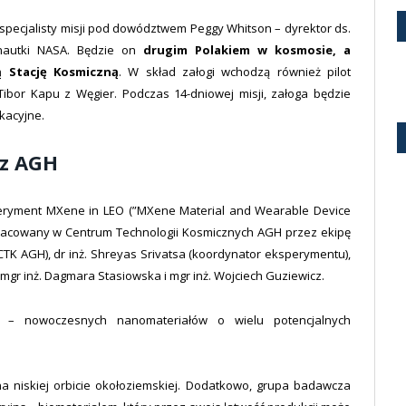
 specjalisty misji pod dowództwem Peggy Whitson – dyrektor ds.
onautki NASA. Będzie on
drugim Polakiem w kosmosie, a
ą Stację Kosmiczną
. W skład załogi wchodzą również pilot
 Tibor Kapu z Węgier. Podczas 14-dniowej misji, załoga będzie
kacyjne.
 z AGH
eryment MXene in LEO (”MXene Material and Wearable Device
opracowany w Centrum Technologii Kosmicznych AGH przez ekipę
CTK AGH), dr inż. Shreyas Srivatsa (koordynator eksperymentu),
, mgr inż. Dagmara Stasiowska i mgr inż. Wojciech Guziewicz.
– nowoczesnych nanomateriałów o wielu potencjalnych
 na niskiej orbicie okołoziemskiej. Dodatkowo, grupa badawcza