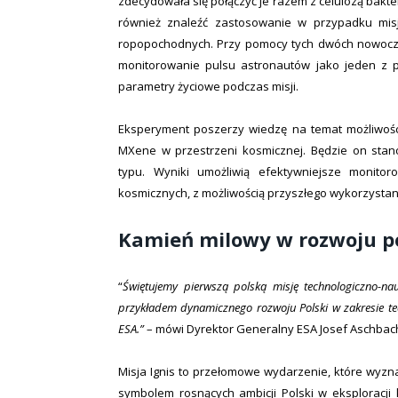
zdecydowała się połączyć je razem z celulozą bakte
również znaleźć zastosowanie w przypadku misji
ropopochodnych. Przy pomocy tych dwóch nowocz
monitorowanie pulsu astronautów jako jeden z 
parametry życiowe podczas misji.
Eksperyment poszerzy wiedzę na temat możliwośc
MXene w przestrzeni kosmicznej. Będzie on stano
typu. Wyniki umożliwią efektywniejsze monito
kosmicznych, z możliwością przyszłego wykorzystan
Kamień milowy w rozwoju p
“
Świętujemy pierwszą polską misję technologiczno-n
przykładem dynamicznego rozwoju Polski w zakresie tec
ESA.”
– mówi Dyrektor Generalny ESA Josef Aschbac
Misja Ignis to przełomowe wydarzenie, które wyzn
symbolem rosnących ambicji Polski w eksploracji 