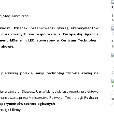
S
 Stacji Kosmicznej.
1
Sławosz Uznański przeprowadzi szereg eksperymentów
 opracowanych we współpracy z Europejską Agencją
ryment MXene in LEO stworzony w Centrum Technologii
R
1
rakowie.
S
9
a pierwszej polskiej misji technologiczno-naukowej na
dział weźmie dr Sławosz Uznański, polski astronauta projektowy
B
finansowana przez Ministerstwo Rozwoju i Technologii.
Podczas
k
2
 eksperymentów technologicznych
ucje i firmy.