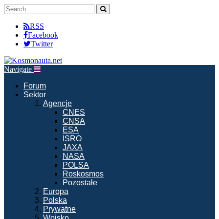
RSS
Facebook
Twitter
Navigate
Forum
Sektor
Agencje
CNES
CNSA
ESA
ISRO
JAXA
NASA
POLSA
Roskosmos
Pozostałe
Europa
Polska
Prywatne
Wojsko