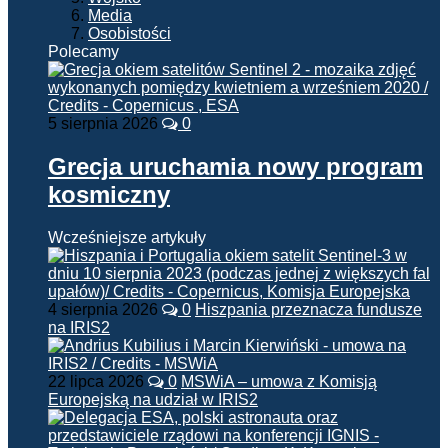
Media
Osobistości
Polecamy
5 sierpnia 2026
0
Grecja uruchamia nowy program
kosmiczny
Wcześniejsze artykuły
4 sierpnia 2026
0
Hiszpania przeznacza fundusze
na IRIS2
22 lipca 2026
0
MSWiA – umowa z Komisją
Europejską na udział w IRIS2