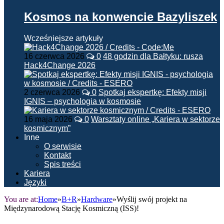
Kosmos na konwencie Bazyliszek
Wcześniejsze artykuły
16 czerwca 2026
0
48 godzin dla Bałtyku: rusza
Hack4Change 2026
2 czerwca 2026
0
Spotkaj ekspertkę: Efekty misji
IGNIS – psychologia w kosmosie
16 maja 2026
0
Warsztaty online „Kariera w sektorze
kosmicznym”
Inne
O serwisie
Kontakt
Spis treści
Kariera
Języki
You are at:
Home
»
B+R
»
Hardware
»
Wyślij swój projekt na
Międzynarodową Stację Kosmiczną (ISS)!