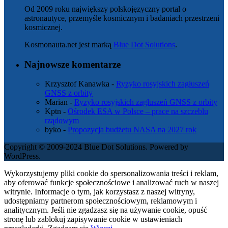
Od 2009 roku największy polskojęzyczny portal o
astronautyce, przemyśle kosmicznym i badaniach przestrzeni
kosmicznej.
Kosmonauta.net jest marką
Blue Dot Solutions
.
Najnowsze komentarze
Krzysztof Kanawka
-
Ryzyko rosyjskich zagłuszeń
GNSS z orbity
Marian
-
Ryzyko rosyjskich zagłuszeń GNSS z orbity
Kptn
-
Ośrodek ESA w Polsce – prace na szczeblu
rządowym
byko
-
Propozycja budżetu NASA na 2027 rok
Copyright © 2009-2024 Blue Dot Solutions. Powered by
WordPress.
Wykorzystujemy pliki cookie do spersonalizowania treści i reklam,
aby oferować funkcje społecznościowe i analizować ruch w naszej
witrynie. Informacje o tym, jak korzystasz z naszej witryny,
udostępniamy partnerom społecznościowym, reklamowym i
analitycznym. Jeśli nie zgadzasz się na używanie cookie, opuść
stronę lub zablokuj zapisywanie cookie w ustawieniach