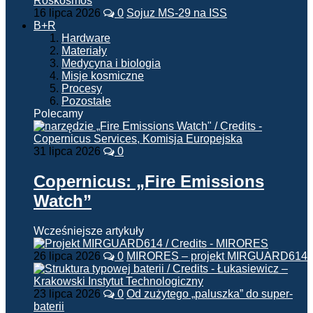
16 lipca 2026
0
Sojuz MS-29 na ISS
B+R
Hardware
Materiały
Medycyna i biologia
Misje kosmiczne
Procesy
Pozostałe
Polecamy
31 lipca 2026
0
Copernicus: „Fire Emissions
Watch”
Wcześniejsze artykuły
26 lipca 2026
0
MIRORES – projekt MIRGUARD614
23 lipca 2026
0
Od zużytego „paluszka” do super-
baterii