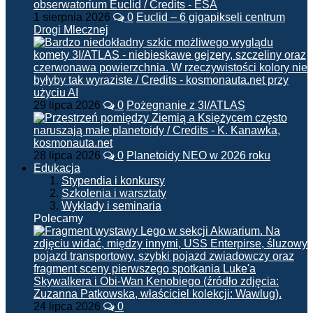
1 sierpnia 2026
0
Euclid – 6 gigapikseli centrum
Drogi Mlecznej
29 lipca 2026
0
Pożegnanie z 3I/ATLAS
28 lipca 2026
0
Planetoidy NEO w 2026 roku
Edukacja
Stypendia i konkursy
Szkolenia i warsztaty
Wykłady i seminaria
Polecamy
24 lipca 2026
0