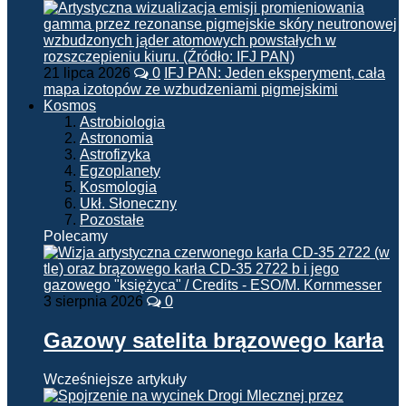
21 lipca 2026
0
IFJ PAN: Jeden eksperyment, cała
mapa izotopów ze wzbudzeniami pigmejskimi
Kosmos
Astrobiologia
Astronomia
Astrofizyka
Egzoplanety
Kosmologia
Ukł. Słoneczny
Pozostałe
Polecamy
3 sierpnia 2026
0
Gazowy satelita brązowego karła
Wcześniejsze artykuły