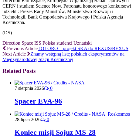
Direction Earth/Space, Europejską Organizacją Badań Jądrowych
CERN i studiem Science Now. Patronatu honorowego konkursowi
udzielili: Prezes Rady Ministrów, Ministerstwo Rozwoju i
Technologii, Bank Gospodarstwa Krajowego i Polska Agencja
Kosmiczna.
(DS)
Direction Space
ISS
Polska
studenci
Uznański
Previous Article
TOTORO – projekt SKA do REXUS/BEXUS
Next Article
Znamy wstępną listę polskich eksperymentów na
Międzynarodowej Stacji Kosmicznej
Related Posts
7 sierpnia 2026
0
Spacer EVA-96
28 lipca 2026
0
Koniec misji Sojuz MS-28