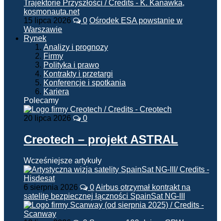
15 lipca 2026
0
Ośrodek ESA powstanie w
Warszawie
Rynek
Analizy i prognozy
Firmy
Polityka i prawo
Kontrakty i przetargi
Konferencje i spotkania
Kariera
Polecamy
20 lipca 2026
0
Creotech – projekt ASTRAL
Wcześniejsze artykuły
6 sierpnia 2026
0
Airbus otrzymał kontrakt na
satelitę bezpiecznej łączności SpainSat NG-III