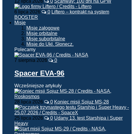
12 lipca 2026
0
Scanway: 100 dni na GPW
6 lipca 2026
0
Liftero – kontrakt na system
BOOSTER
Misje
Misje załogowe
Misje orbitalne
Misje suborbitalne
Misje do Ukł. Słonecz.
Polecamy
7 sierpnia 2026
0
Spacer EVA-96
Wcześniejsze artykuły
28 lipca 2026
0
Koniec misji Sojuz MS-28
25 lipca 2026
0
Udany 13. test Starshipa i Super
Heavy