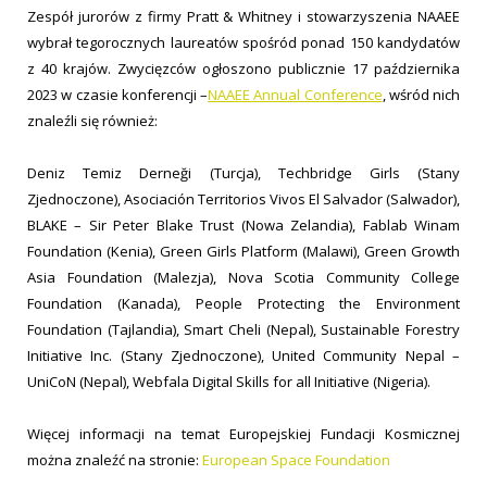
Zespół jurorów z firmy Pratt & Whitney i stowarzyszenia NAAEE
wybrał tegorocznych laureatów spośród ponad 150 kandydatów
z 40 krajów. Zwycięzców ogłoszono publicznie 17 października
2023 w czasie konferencji –
NAAEE Annual Conference
, wśród nich
znaleźli się również:
Deniz Temiz Derneği (Turcja), Techbridge Girls (Stany
Zjednoczone), Asociación Territorios Vivos El Salvador (Salwador),
BLAKE – Sir Peter Blake Trust (Nowa Zelandia), Fablab Winam
Foundation (Kenia), Green Girls Platform (Malawi), Green Growth
Asia Foundation (Malezja), Nova Scotia Community College
Foundation (Kanada), People Protecting the Environment
Foundation (Tajlandia), Smart Cheli (Nepal), Sustainable Forestry
Initiative Inc. (Stany Zjednoczone), United Community Nepal –
UniCoN (Nepal), Webfala Digital Skills for all Initiative (Nigeria).
Więcej informacji na temat Europejskiej Fundacji Kosmicznej
można znaleźć na stronie:
European Space Foundation