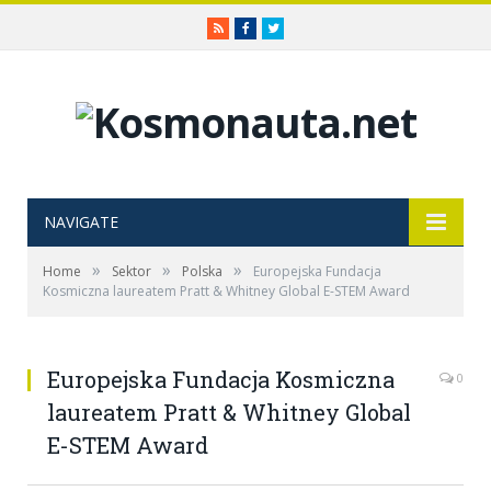
RSS
Facebook
Twitter
NAVIGATE
»
»
»
Home
Sektor
Polska
Europejska Fundacja
Kosmiczna laureatem Pratt & Whitney Global E-STEM Award
Europejska Fundacja Kosmiczna
0
laureatem Pratt & Whitney Global
E-STEM Award