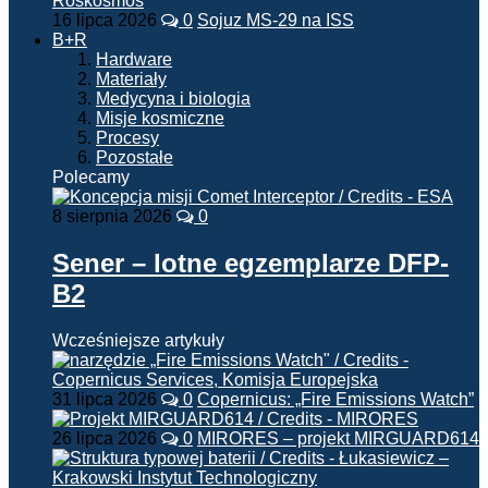
16 lipca 2026
0
Sojuz MS-29 na ISS
B+R
Hardware
Materiały
Medycyna i biologia
Misje kosmiczne
Procesy
Pozostałe
Polecamy
8 sierpnia 2026
0
Sener – lotne egzemplarze DFP-
B2
Wcześniejsze artykuły
31 lipca 2026
0
Copernicus: „Fire Emissions Watch”
26 lipca 2026
0
MIRORES – projekt MIRGUARD614