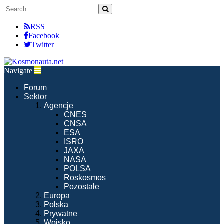
RSS
Facebook
Twitter
Navigate
Forum
Sektor
Agencje
CNES
CNSA
ESA
ISRO
JAXA
NASA
POLSA
Roskosmos
Pozostałe
Europa
Polska
Prywatne
Wojsko