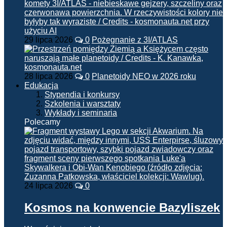
29 lipca 2026
0
Pożegnanie z 3I/ATLAS
28 lipca 2026
0
Planetoidy NEO w 2026 roku
Edukacja
Stypendia i konkursy
Szkolenia i warsztaty
Wykłady i seminaria
Polecamy
24 lipca 2026
0
Kosmos na konwencie Bazyliszek