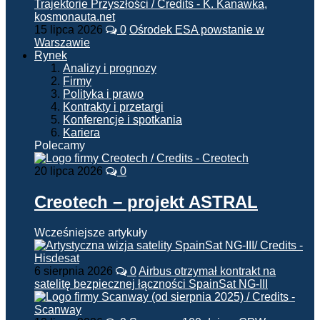
15 lipca 2026
0
Ośrodek ESA powstanie w
Warszawie
Rynek
Analizy i prognozy
Firmy
Polityka i prawo
Kontrakty i przetargi
Konferencje i spotkania
Kariera
Polecamy
20 lipca 2026
0
Creotech – projekt ASTRAL
Wcześniejsze artykuły
6 sierpnia 2026
0
Airbus otrzymał kontrakt na
satelitę bezpiecznej łączności SpainSat NG-III