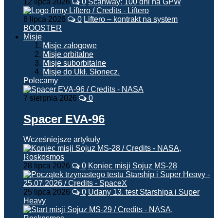
12 lipca 2026
0
Scanway: 100 dni na GPW
6 lipca 2026
0
Liftero – kontrakt na system
BOOSTER
Misje
Misje załogowe
Misje orbitalne
Misje suborbitalne
Misje do Ukł. Słonecz.
Polecamy
7 sierpnia 2026
0
Spacer EVA-96
Wcześniejsze artykuły
28 lipca 2026
0
Koniec misji Sojuz MS-28
25 lipca 2026
0
Udany 13. test Starshipa i Super
Heavy