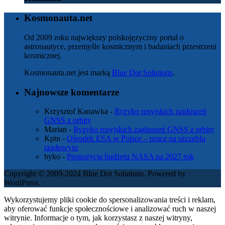
Kosmonauta.net
Od 2009 roku największy polskojęzyczny portal o
astronautyce, przemyśle kosmicznym i badaniach przestrzeni
kosmicznej.
Kosmonauta.net jest marką
Blue Dot Solutions
.
Najnowsze komentarze
Krzysztof Kanawka
-
Ryzyko rosyjskich zagłuszeń
GNSS z orbity
Marian
-
Ryzyko rosyjskich zagłuszeń GNSS z orbity
Kptn
-
Ośrodek ESA w Polsce – prace na szczeblu
rządowym
byko
-
Propozycja budżetu NASA na 2027 rok
Copyright © 2009-2024 Blue Dot Solutions. Powered by
WordPress.
Wykorzystujemy pliki cookie do spersonalizowania treści i reklam,
aby oferować funkcje społecznościowe i analizować ruch w naszej
witrynie. Informacje o tym, jak korzystasz z naszej witryny,