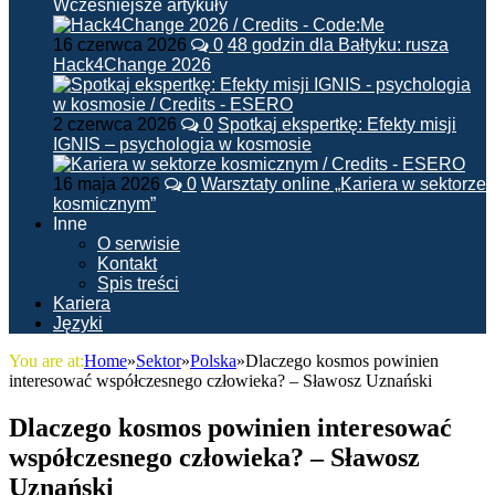
Wcześniejsze artykuły
16 czerwca 2026
0
48 godzin dla Bałtyku: rusza
Hack4Change 2026
2 czerwca 2026
0
Spotkaj ekspertkę: Efekty misji
IGNIS – psychologia w kosmosie
16 maja 2026
0
Warsztaty online „Kariera w sektorze
kosmicznym”
Inne
O serwisie
Kontakt
Spis treści
Kariera
Języki
You are at:
Home
»
Sektor
»
Polska
»
Dlaczego kosmos powinien
interesować współczesnego człowieka? – Sławosz Uznański
Dlaczego kosmos powinien interesować
współczesnego człowieka? – Sławosz
Uznański