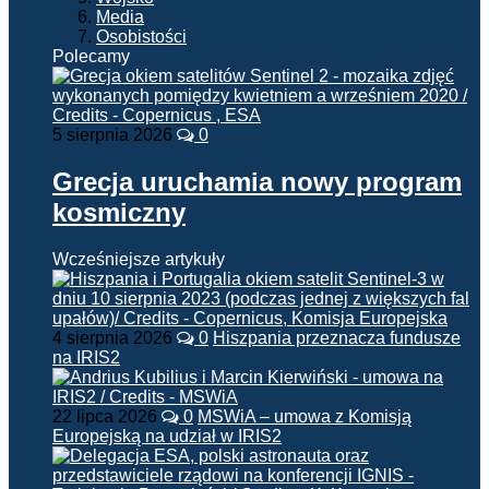
Media
Osobistości
Polecamy
5 sierpnia 2026
0
Grecja uruchamia nowy program
kosmiczny
Wcześniejsze artykuły
4 sierpnia 2026
0
Hiszpania przeznacza fundusze
na IRIS2
22 lipca 2026
0
MSWiA – umowa z Komisją
Europejską na udział w IRIS2