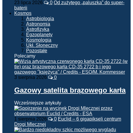
23 lipca 2026
0
Od zużytego „paluszka” do super-
baterii
Kosmos
Astrobiologia
Astronomia
Astrofizyka
Egzoplanety
Kosmologia
Ukł. Słoneczny
Pozostałe
Polecamy
3 sierpnia 2026
0
Gazowy satelita brązowego karła
Wcześniejsze artykuły
1 sierpnia 2026
0
Euclid – 6 gigapikseli centrum
Drogi Mlecznej