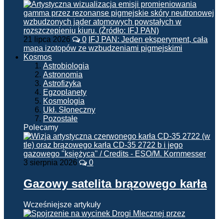
21 lipca 2026
0
IFJ PAN: Jeden eksperyment, cała
mapa izotopów ze wzbudzeniami pigmejskimi
Kosmos
Astrobiologia
Astronomia
Astrofizyka
Egzoplanety
Kosmologia
Ukł. Słoneczny
Pozostałe
Polecamy
3 sierpnia 2026
0
Gazowy satelita brązowego karła
Wcześniejsze artykuły