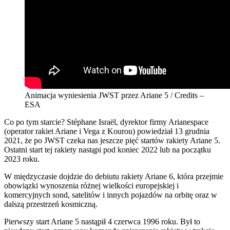
Animacja wyniesienia JWST przez Ariane 5 / Credits –
ESA
Co po tym starcie? Stéphane Israël, dyrektor firmy Arianespace
(operator rakiet Ariane i Vega z Kourou) powiedział 13 grudnia
2021, że po JWST czeka nas jeszcze pięć startów rakiety Ariane 5.
Ostatni start tej rakiety nastąpi pod koniec 2022 lub na początku
2023 roku.
W międzyczasie dojdzie do debiutu rakiety Ariane 6, która przejmie
obowiązki wynoszenia różnej wielkości europejskiej i
komercyjnych sond, satelitów i innych pojazdów na orbitę oraz w
dalszą przestrzeń kosmiczną.
Pierwszy start Ariane 5 nastąpił 4 czerwca 1996 roku. Był to