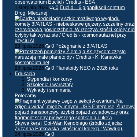
1 sierpnia 2026
0
Euclid – 6 gigapikseli centrum
Drogi Mlecznej
29 lipca 2026
0
Pożegnanie z 3I/ATLAS
28 lipca 2026
0
Planetoidy NEO w 2026 roku
Edukacja
Stypendia i konkursy
Szkolenia i warsztaty
Wykłady i seminaria
Polecamy
24 lipca 2026
0