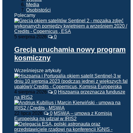
Media
Osobistości
Polecamy
5 sierpnia 2026
0
Grecja uruchamia nowy program
kosmiczny
Wcześniejsze artykuły
4 sierpnia 2026
0
Hiszpania przeznacza fundusze
na IRIS2
22 lipca 2026
0
MSWiA – umowa z Komisją
Europejską na udział w IRIS2