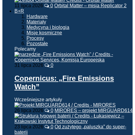
11 lipca 2026
0
Orbital Matter – misja Replicator 2
B+R
Hardware
Materiały
Medycyna i biologia
Misje kosmiczne
Procesy
Pozostałe
Polecamy
31 lipca 2026
0
Copernicus: „Fire Emissions
Watch”
Wcześniejsze artykuły
26 lipca 2026
0
MIRORES – projekt MIRGUARD614
23 lipca 2026
0
Od zużytego „paluszka” do super-
baterii