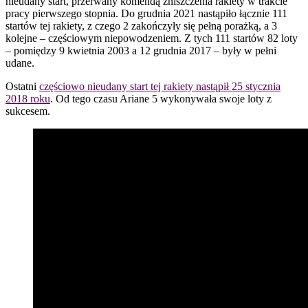
nieudany start, przerwany komendą zniszczenia rakiety w trakcie
pracy pierwszego stopnia. Do grudnia 2021 nastąpiło łącznie 111
startów tej rakiety, z czego 2 zakończyły się pełną porażką, a 3
kolejne – częściowym niepowodzeniem. Z tych 111 startów 82 loty
– pomiędzy 9 kwietnia 2003 a 12 grudnia 2017 – były w pełni
udane.
Ostatni
częściowo nieudany start tej rakiety nastąpił 25 stycznia
2018 roku
. Od tego czasu Ariane 5 wykonywała swoje loty z
sukcesem.