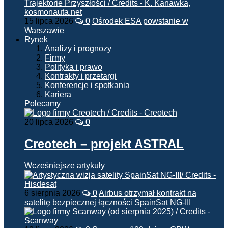
15 lipca 2026
0
Ośrodek ESA powstanie w
Warszawie
Rynek
Analizy i prognozy
Firmy
Polityka i prawo
Kontrakty i przetargi
Konferencje i spotkania
Kariera
Polecamy
20 lipca 2026
0
Creotech – projekt ASTRAL
Wcześniejsze artykuły
6 sierpnia 2026
0
Airbus otrzymał kontrakt na
satelitę bezpiecznej łączności SpainSat NG-III