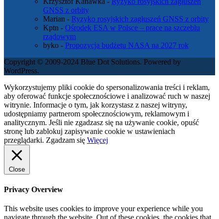
Krzysztof Kanawka
-
Ryzyko rosyjskich zagłuszeń
GNSS z orbity
Marian
-
Ryzyko rosyjskich zagłuszeń GNSS z orbity
Kptn
-
Ośrodek ESA w Polsce – prace na szczeblu
rządowym
byko
-
Propozycja budżetu NASA na 2027 rok
Copyright © 2009-2024 Blue Dot Solutions. Powered by
WordPress.
Wykorzystujemy pliki cookie do spersonalizowania treści i reklam,
aby oferować funkcje społecznościowe i analizować ruch w naszej
witrynie. Informacje o tym, jak korzystasz z naszej witryny,
udostępniamy partnerom społecznościowym, reklamowym i
analitycznym. Jeśli nie zgadzasz się na używanie cookie, opuść
stronę lub zablokuj zapisywanie cookie w ustawieniach
przeglądarki.
Zgadzam się
Więcej
Close
Privacy Overview
This website uses cookies to improve your experience while you
navigate through the website. Out of these cookies, the cookies that