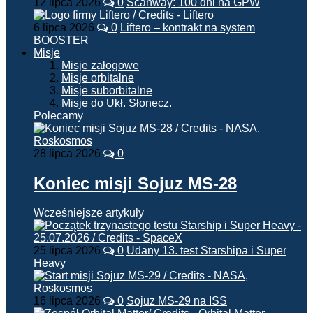
12 lipca 2026
0
Scanway: 100 dni na GPW
6 lipca 2026
0
Liftero – kontrakt na system
BOOSTER
Misje
Misje załogowe
Misje orbitalne
Misje suborbitalne
Misje do Ukł. Słonecz.
Polecamy
28 lipca 2026
0
Koniec misji Sojuz MS-28
Wcześniejsze artykuły
25 lipca 2026
0
Udany 13. test Starshipa i Super
Heavy
16 lipca 2026
0
Sojuz MS-29 na ISS