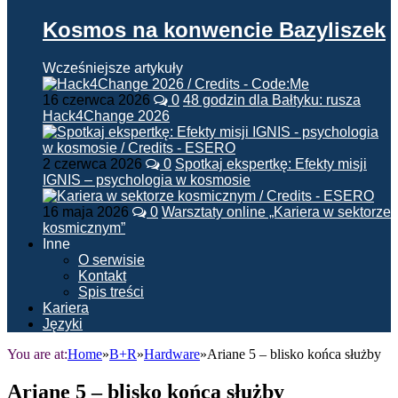
Kosmos na konwencie Bazyliszek
Wcześniejsze artykuły
16 czerwca 2026
0
48 godzin dla Bałtyku: rusza
Hack4Change 2026
2 czerwca 2026
0
Spotkaj ekspertkę: Efekty misji
IGNIS – psychologia w kosmosie
16 maja 2026
0
Warsztaty online „Kariera w sektorze
kosmicznym”
Inne
O serwisie
Kontakt
Spis treści
Kariera
Języki
You are at:
Home
»
B+R
»
Hardware
»
Ariane 5 – blisko końca służby
Ariane 5 – blisko końca służby