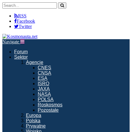
RSS
Facebook
Twitter
Navigate
Forum
Sektor
Agencje
CNES
CNSA
ESA
ISRO
JAXA
NASA
POLSA
Roskosmos
Pozostałe
Europa
Polska
Prywatne
Wojsko