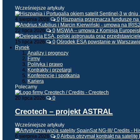
Wcześniejsze artykuły
4 sierpnia 2026
0
Hiszpania przeznacza fundusze na
22 lipca 2026
0
MSWiA – umowa z Komisją Europejsk
15 lipca 2026
0
Ośrodek ESA powstanie w Warszawi
Rynek
Analizy i prognozy
Firmy
Polityka i prawo
Kontrakty i przetargi
Konferencje i spotkania
Kariera
Polecamy
20 lipca 2026
0
Creotech – projekt ASTRAL
Wcześniejsze artykuły
6 sierpnia 2026
0
Airbus otrzymał kontrakt na satelit