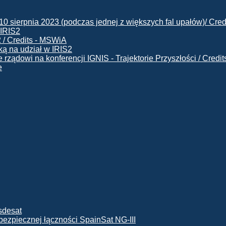
 IRIS2
ą na udział w IRIS2
e
ę bezpiecznej łączności SpainSat NG-III