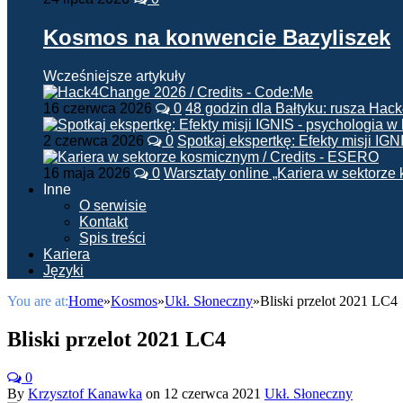
Kosmos na konwencie Bazyliszek
Wcześniejsze artykuły
16 czerwca 2026
0
48 godzin dla Bałtyku: rusza Ha
2 czerwca 2026
0
Spotkaj ekspertkę: Efekty misji IG
16 maja 2026
0
Warsztaty online „Kariera w sektorz
Inne
O serwisie
Kontakt
Spis treści
Kariera
Języki
You are at:
Home
»
Kosmos
»
Ukł. Słoneczny
»
Bliski przelot 2021 LC4
Bliski przelot 2021 LC4
0
By
Krzysztof Kanawka
on
12 czerwca 2021
Ukł. Słoneczny