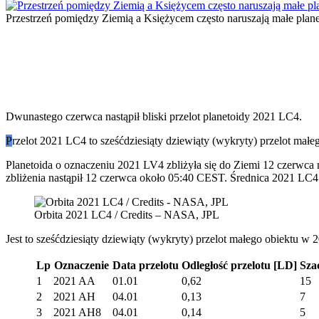
Przestrzeń pomiędzy Ziemią a Księżycem często naruszają małe plane
Dwunastego czerwca nastąpił bliski przelot planetoidy 2021 LC4.
P
rzelot 2021 LC4 to sześćdziesiąty dziewiąty (wykryty) przelot małe
Planetoida o oznaczeniu 2021 LV4 zbliżyła się do Ziemi 12 czerwca
zbliżenia nastąpił 12 czerwca około 05:40 CEST. Średnica 2021 LC4
Orbita 2021 LC4 / Credits – NASA, JPL
Jest to sześćdziesiąty dziewiąty (wykryty) przelot małego obiektu w 
Lp
Oznaczenie
Data przelotu
Odległość przelotu
[LD]
Sza
1
2021 AA
01.01
0,62
15
2
2021 AH
04.01
0,13
7
3
2021 AH8
04.01
0,14
5