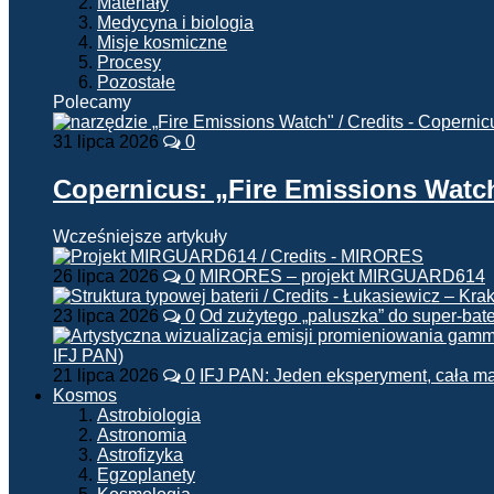
Materiały
Medycyna i biologia
Misje kosmiczne
Procesy
Pozostałe
Polecamy
31 lipca 2026
0
Copernicus: „Fire Emissions Watc
Wcześniejsze artykuły
26 lipca 2026
0
MIRORES – projekt MIRGUARD614
23 lipca 2026
0
Od zużytego „paluszka” do super-bate
21 lipca 2026
0
IFJ PAN: Jeden eksperyment, cała m
Kosmos
Astrobiologia
Astronomia
Astrofizyka
Egzoplanety