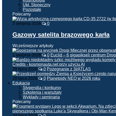
Kosmologia
Ukł. Słoneczny
Pozostałe
Polecamy
3 sierpnia 2026
0
Gazowy satelita brązowego karła
Wcześniejsze artykuły
1 sierpnia 2026
0
Euclid – 6 gigapikseli centrum Drog
29 lipca 2026
0
Pożegnanie z 3I/ATLAS
28 lipca 2026
0
Planetoidy NEO w 2026 roku
Edukacja
Stypendia i konkursy
Szkolenia i warsztaty
Wykłady i seminaria
Polecamy
24 lipca 2026
0