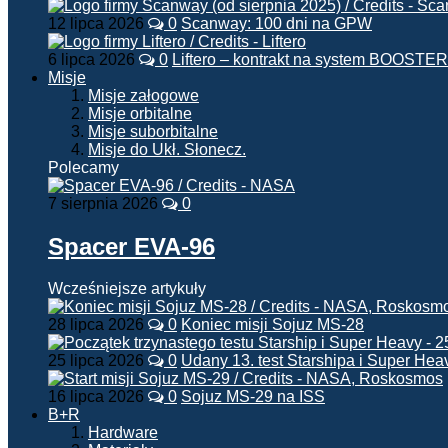
12 lipca 2026
0
Scanway: 100 dni na GPW
6 lipca 2026
0
Liftero – kontrakt na system BOOSTER
Misje
Misje załogowe
Misje orbitalne
Misje suborbitalne
Misje do Ukł. Słonecz.
Polecamy
7 sierpnia 2026
0
Spacer EVA-96
Wcześniejsze artykuły
28 lipca 2026
0
Koniec misji Sojuz MS-28
25 lipca 2026
0
Udany 13. test Starshipa i Super Hea
16 lipca 2026
0
Sojuz MS-29 na ISS
B+R
Hardware