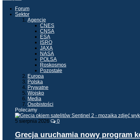
Forum
Sektor
Agencje
CNES
CNSA
ESA
ISRO
JAXA
NASA
POLSA
Roskosmos
Pozostałe
Europa
Polska
Prywatne
Wojsko
Media
Osobistości
Polecamy
5 sierpnia 2026
0
Grecja uruchamia nowy program 