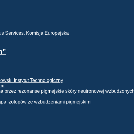
h”
rii
apa izotopów ze wzbudzeniami pigmejskimi