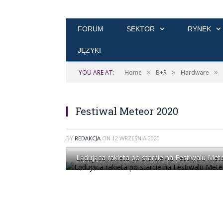
FORUM
SEKTOR
RYNEK
JĘZYKI
»
»
»
YOU ARE AT:
Home
B+R
Hardware
Festiwal Meteor 2020
BY
REDAKCJA
ON
12 WRZEŚNIA 2020
Lądująca rakieta po starcie na Festiwalu Met