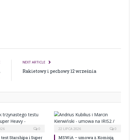
E
NEXT ARTICLE
a
Rakietowy i pechowy 12 września
e
026
0
22 LIPCA 2026
0
 test Starshipa i Super
MSWiA – umowa z Komisją