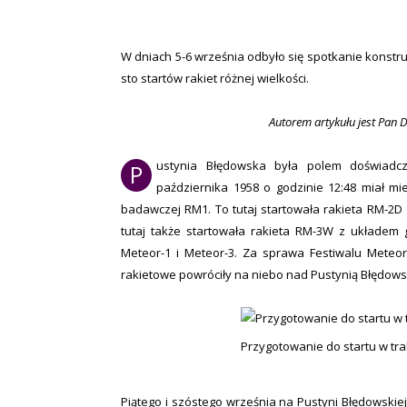
W dniach 5-6 września odbyło się spotkanie konstr
sto startów rakiet różnej wielkości.
Autorem artykułu jest Pan 
ustynia Błędowska była polem doświadc
P
października 1958 o godzinie 12:48 miał miej
badawczej RM1. To tutaj startowała rakieta RM-2D
tutaj także startowała rakieta RM-3W z układem g
Meteor-1 i Meteor-3. Za sprawa Festiwalu Meteor
rakietowe powróciły na niebo nad Pustynią Błędows
Przygotowanie do startu w trak
Piątego i szóstego września na Pustyni Błędowskie