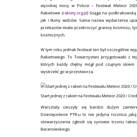
wysokiej mocy w Polsce – Festiwal Meteor 202
Rakietowe (
rakiety.org.pl
) ściąga na podkrakowską
jak i tłumy widzów. Sama nazwa wydarzenia upam
przekazów miała przekroczyć granicę kosmosu, t
kosmicznych.
W tym roku jednak festiwal ten był szczególnie wy
Rakietowego. To Towarzystwo przygotowało z tej
których każdy chętny mógł pod czujnym okiem i
wystrzelić go w przestworza.
Start jednej z rakiet na Festiwalu Meteor 2020 / Cred
Warsztaty cieszyły się bardzo dużym zainter
Dziesięciolecie PTR-u to nie jedyna rocznica jak
stowarzyszenia zgłosili się synowie trzonu raki
Baranowskiego.