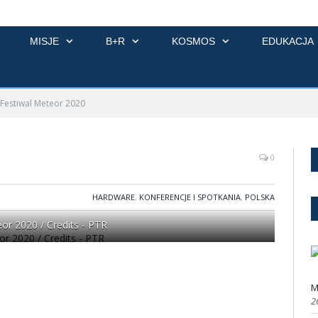
MISJE
B+R
KOSMOS
EDUKACJA
Festiwal Meteor 2020
0
HARDWARE
,
KONFERENCJE I SPOTKANIA
,
POLSKA
eor 2020 / Credits - PTR
M
2