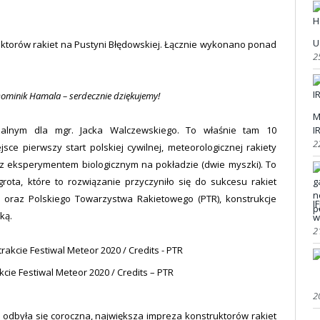
U
uktorów rakiet na Pustyni Błędowskiej. Łącznie wykonano ponad
2
Dominik Hamala – serdecznie dziękujemy!
M
I
zalnym dla mgr. Jacka Walczewskiego. To właśnie tam 10
2
sce pierwszy start polskiej cywilnej, meteorologicznej rakiety
 z eksperymentem biologicznym na pokładzie (dwie myszki). To
rota, które to rozwiązanie przyczyniło się do sukcesu rakiet
 oraz Polskiego Towarzystwa Rakietowego (PTR), konstrukcje
I
ką.
w
2
cie Festiwal Meteor 2020 / Credits – PTR
2
j odbyła się coroczna, największa impreza konstruktorów rakiet