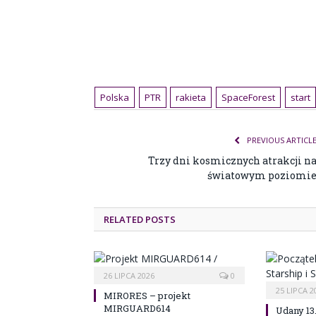
Polska
PTR
rakieta
SpaceForest
start
PREVIOUS ARTICL
Trzy dni kosmicznych atrakcji n
światowym poziomi
RELATED POSTS
26 LIPCA 2026
0
25 LIPCA 2
MIRORES – projekt
MIRGUARD614
Udany 13.