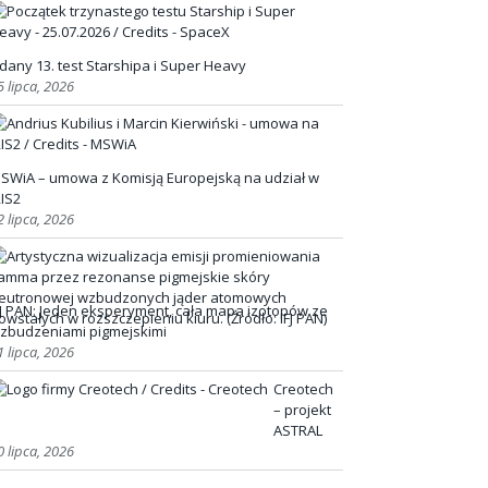
dany 13. test Starshipa i Super Heavy
5 lipca, 2026
SWiA – umowa z Komisją Europejską na udział w
RIS2
2 lipca, 2026
FJ PAN: Jeden eksperyment, cała mapa izotopów ze
zbudzeniami pigmejskimi
1 lipca, 2026
Creotech
– projekt
ASTRAL
0 lipca, 2026