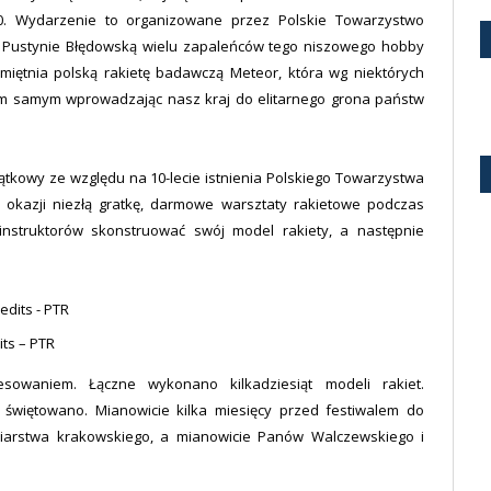
0. Wydarzenie to organizowane przez Polskie Towarzystwo
 Pustynie Błędowską wielu zapaleńców tego niszowego hobby
iętnia polską rakietę badawczą Meteor, która wg niektórych
ym samym wprowadzając nasz kraj do elitarnego grona państw
jątkowy ze względu na 10-lecie istnienia Polskiego Towarzystwa
 okazji niezłą gratkę, darmowe warsztaty rakietowe podczas
nstruktorów skonstruować swój model rakiety, a następnie
its – PTR
esowaniem. Łączne wykonano kilkadziesiąt modeli rakiet.
ą świętowano. Mianowicie kilka miesięcy przed festiwalem do
eciarstwa krakowskiego, a mianowicie Panów Walczewskiego i