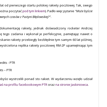
lat od pierwszego startu polskiej rakiety pocztowej. Tak, swego
 można poczytać
pod tym linkiem
). Padło więc pytanie
“Może byście
 dawnych czasów z Pustyni Błędowskiej?”
.
okumentację rakiety, jednak doświadczony rocketer Andrzej
ię tego zadania i wykonał je perfekcyjnie, pamiętając nawet o
skanie rakiety przebiegły bezbłędnie tym samym 60 lat później,
 wystrzelona replika rakiety pocztowej RM-2P upamiętniając tym
its – PTR
yści wystrzelili ponad sto rakiet. W wydarzeniu wzięło udział
 zaś na profilu facebookowym PTR
oraz
na stronie Jaskiniowca
.