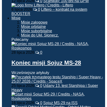
12 lipca 2026
0
Scanway: 100 dni na GPW
6 lipca 2026
0
Liftero – kontrakt na system
BOOSTER
Misje
Misje załogowe
Misje orbitalne
Misje suborbitalne
Misje do Ukł. Słonecz.
Polecamy
28 lipca 2026
0
Koniec misji Sojuz MS-28
Wcześniejsze artykuły
25 lipca 2026
0
Udany 13. test Starshipa i Super
Heavy
16 lipca 2026
0
Sojuz MS-29 na ISS