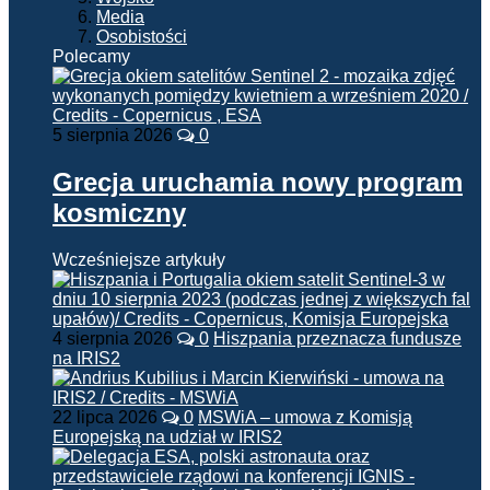
Media
Osobistości
Polecamy
5 sierpnia 2026
0
Grecja uruchamia nowy program
kosmiczny
Wcześniejsze artykuły
4 sierpnia 2026
0
Hiszpania przeznacza fundusze
na IRIS2
22 lipca 2026
0
MSWiA – umowa z Komisją
Europejską na udział w IRIS2