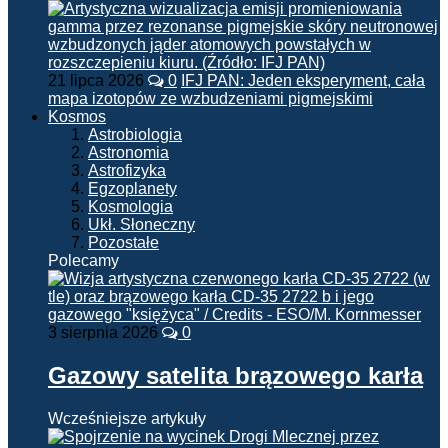
21 lipca 2026
0
IFJ PAN: Jeden eksperyment, cała
mapa izotopów ze wzbudzeniami pigmejskimi
Kosmos
Astrobiologia
Astronomia
Astrofizyka
Egzoplanety
Kosmologia
Ukł. Słoneczny
Pozostałe
Polecamy
3 sierpnia 2026
0
Gazowy satelita brązowego karła
Wcześniejsze artykuły