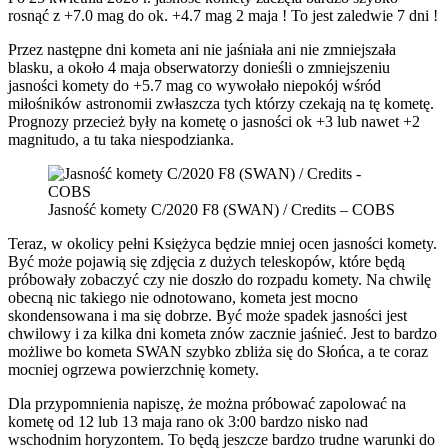
rosnąć z +7.0 mag do ok. +4.7 mag 2 maja ! To jest zaledwie 7 dni !
Przez następne dni kometa ani nie jaśniała ani nie zmniejszała
blasku, a około 4 maja obserwatorzy donieśli o zmniejszeniu
jasności komety do +5.7 mag co wywołało niepokój wśród
miłośników astronomii zwłaszcza tych którzy czekają na tę kometę.
Prognozy przecież były na kometę o jasności ok +3 lub nawet +2
magnitudo, a tu taka niespodzianka.
Jasność komety C/2020 F8 (SWAN) / Credits – COBS
Teraz, w okolicy pełni Księżyca będzie mniej ocen jasności komety.
Być może pojawią się zdjęcia z dużych teleskopów, które będą
próbowały zobaczyć czy nie doszło do rozpadu komety. Na chwilę
obecną nic takiego nie odnotowano, kometa jest mocno
skondensowana i ma się dobrze. Być może spadek jasności jest
chwilowy i za kilka dni kometa znów zacznie jaśnieć. Jest to bardzo
możliwe bo kometa SWAN szybko zbliża się do Słońca, a te coraz
mocniej ogrzewa powierzchnię komety.
Dla przypomnienia napiszę, że można próbować zapolować na
kometę od 12 lub 13 maja rano ok 3:00 bardzo nisko nad
wschodnim horyzontem. To będą jeszcze bardzo trudne warunki do