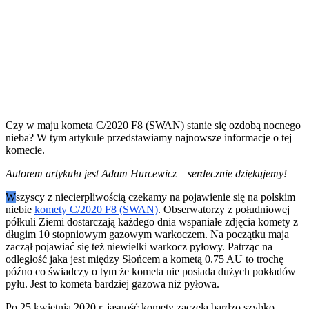
Czy w maju kometa C/2020 F8 (SWAN) stanie się ozdobą nocnego
nieba? W tym artykule przedstawiamy najnowsze informacje o tej
komecie.
Autorem artykułu jest Adam Hurcewicz – serdecznie dziękujemy!
W
szyscy z niecierpliwością czekamy na pojawienie się na polskim
niebie
komety C/2020 F8 (SWAN)
. Obserwatorzy z południowej
półkuli Ziemi dostarczają każdego dnia wspaniałe zdjęcia komety z
długim 10 stopniowym gazowym warkoczem. Na początku maja
zaczął pojawiać się też niewielki warkocz pyłowy. Patrząc na
odległość jaka jest między Słońcem a kometą 0.75 AU to trochę
późno co świadczy o tym że kometa nie posiada dużych pokładów
pyłu. Jest to kometa bardziej gazowa niż pyłowa.
Po 25 kwietnia 2020 r. jasność komety zaczęła bardzo szybko