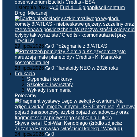
1 sierpnia 2026
0
Euclid – 6 gigapikseli centrum
Drogi Mlecznej
29 lipca 2026
0
Pożegnanie z 3I/ATLAS
28 lipca 2026
0
Planetoidy NEO w 2026 roku
Edukacja
Stypendia i konkursy
Szkolenia i warsztaty
Wykłady i seminaria
Polecamy
24 lipca 2026
0