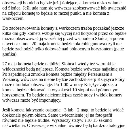
obserwacji bo niebo będzie już jaśniejące, a kometa nisko w łunie
od Słońca. Jeśli uda nam się wówczas zaobserwować lub uwiecznić
na zdjęciu kometę to będzie to raczej punkt, a nie kometa z
warkoczem.
Do zaobserwowania komety z warkoczem trzeba poczekać jeszcze
kilka dni gdy kometa wzbije się wyżej nad horyzont przez co będzie
można obserwować ją wcześniej przed wschodem Słońca, a potem
nawet całą noc. 20 maja kometa będzie okołobiegunowa czyli nie
będzie zachodzić tylko dołować nad północnym horyzontem (patrz
grafika).
27 maja kometa będzie najbliżej Słońca i wtedy też warunki jej
widoczności będą najlepsze. Kometa będzie wówczas najjaśniejsza.
Po zapadnięciu zmroku kometa będzie między Perseuszem a
Woźnicą, wówczas na niebie będzie zachodził sierp Księżyca który
może utrudniać obserwacje. Po 1:00 w nocy Księżyc zajdzie, a
kometa będzie dołować na wysokości 10 stopni nad północnym
horyzontem. To będzie najciemniejsza część nocy i widok komety
wówczas może być imponujący.
Jeśli kometa faktycznie osiągnie +3 lub +2 mag. to będzie ją widać
doskonale gołym okiem. Same uwiecznienie jej na fotografii
również nie będzie trudne. Wystarczy statyw i 10-15 sekund
naświetlania. Obserwacje wizualne również będą bardzo atrakcyjne