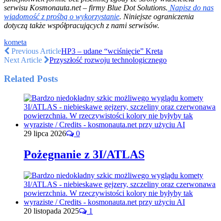
serwisu Kosmonauta.net – firmy Blue Dot Solutions.
Napisz do nas
wiadomość z prośbą o wykorzystanie
. Niniejsze ograniczenia
dotyczą także współpracujących z nami serwisów.
kometa
Previous Article
HP3 – udane “wciśnięcie” Kreta
Next Article
Przyszłość rozwoju technologicznego
Related Posts
29 lipca 2026
0
Pożegnanie z 3I/ATLAS
20 listopada 2025
1