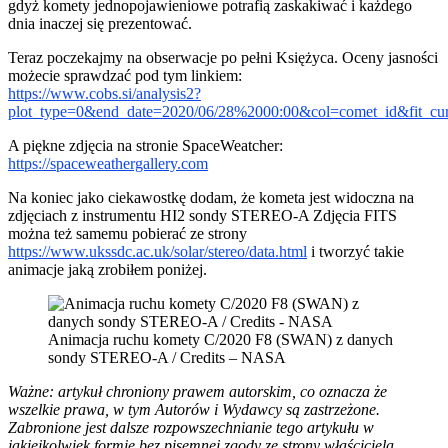
gdyż komety jednopojawieniowe potrafią zaskakiwać i każdego
dnia inaczej się prezentować.
Teraz poczekajmy na obserwacje po pełni Księżyca. Oceny jasności
możecie sprawdzać pod tym linkiem:
https://www.cobs.si/analysis2?
plot_type=0&end_date=2020/06/28%2000:00&col=comet_id&fit_cu
A piękne zdjęcia na stronie SpaceWeatcher:
https://spaceweathergallery.com
Na koniec jako ciekawostkę dodam, że kometa jest widoczna na
zdjęciach z instrumentu HI2 sondy STEREO-A Zdjęcia FITS
można też samemu pobierać ze strony
https://www.ukssdc.ac.uk/solar/stereo/data.html
i tworzyć takie
animacje jaką zrobiłem poniżej.
Animacja ruchu komety C/2020 F8 (SWAN) z danych
sondy STEREO-A / Credits – NASA
Ważne: artykuł chroniony prawem autorskim, co oznacza że
wszelkie prawa, w tym Autorów i Wydawcy są zastrzeżone.
Zabronione jest dalsze rozpowszechnianie tego artykułu w
jakiejkolwiek formie bez pisemnej zgody ze strony właściciela