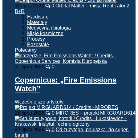
11 lipca 2026
0
Orbital Matter – misja Replicator 2
B+R
Hardware
Materiały
Medycyna i biologia
Misje kosmiczne
Procesy
Pozostałe
Polecamy
31 lipca 2026
0
Copernicus: „Fire Emissions
Watch”
Wcześniejsze artykuły
26 lipca 2026
0
MIRORES – projekt MIRGUARD614
23 lipca 2026
0
Od zużytego „paluszka” do super-
baterii