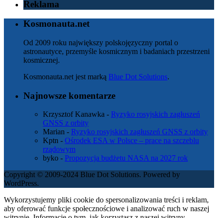
Reklama
Kosmonauta.net
Od 2009 roku największy polskojęzyczny portal o
astronautyce, przemyśle kosmicznym i badaniach przestrzeni
kosmicznej.
Kosmonauta.net jest marką
Blue Dot Solutions
.
Najnowsze komentarze
Krzysztof Kanawka
-
Ryzyko rosyjskich zagłuszeń
GNSS z orbity
Marian
-
Ryzyko rosyjskich zagłuszeń GNSS z orbity
Kptn
-
Ośrodek ESA w Polsce – prace na szczeblu
rządowym
byko
-
Propozycja budżetu NASA na 2027 rok
Copyright © 2009-2024 Blue Dot Solutions. Powered by
WordPress.
Wykorzystujemy pliki cookie do spersonalizowania treści i reklam,
aby oferować funkcje społecznościowe i analizować ruch w naszej
witrynie. Informacje o tym, jak korzystasz z naszej witryny,