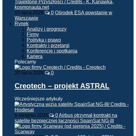
15 lipca 2026
0
Ośrodek ESA powstanie w
Warszawie
Rynek
Analizy i prognozy
Firmy
Polityka i prawo
Kontrakty i przetargi
Konferencje i spotkania
Kariera
Polecamy
20 lipca 2026
0
Creotech – projekt ASTRAL
Wcześniejsze artykuły
6 sierpnia 2026
0
Airbus otrzymał kontrakt na
satelitę bezpiecznej łączności SpainSat NG-III