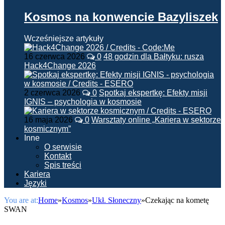
Kosmos na konwencie Bazyliszek
Wcześniejsze artykuły
16 czerwca 2026
0
48 godzin dla Bałtyku: rusza
Hack4Change 2026
2 czerwca 2026
0
Spotkaj ekspertkę: Efekty misji
IGNIS – psychologia w kosmosie
16 maja 2026
0
Warsztaty online „Kariera w sektorze
kosmicznym”
Inne
O serwisie
Kontakt
Spis treści
Kariera
Języki
You are at:
Home
»
Kosmos
»
Ukł. Słoneczny
»
Czekając na kometę
SWAN