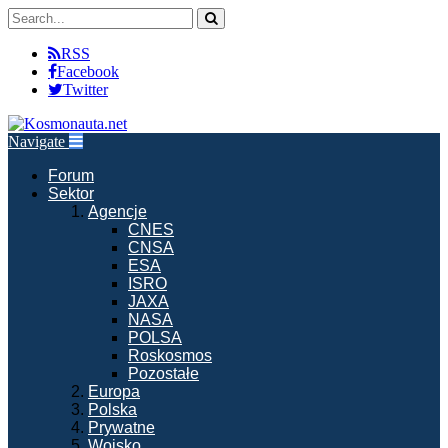
RSS
Facebook
Twitter
Navigate
Forum
Sektor
Agencje
CNES
CNSA
ESA
ISRO
JAXA
NASA
POLSA
Roskosmos
Pozostałe
Europa
Polska
Prywatne
Wojsko