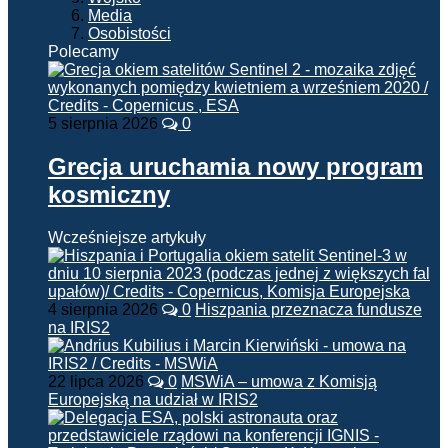
Media
Osobistości
Polecamy
5 sierpnia 2026
0
Grecja uruchamia nowy program
kosmiczny
Wcześniejsze artykuły
4 sierpnia 2026
0
Hiszpania przeznacza fundusze
na IRIS2
22 lipca 2026
0
MSWiA – umowa z Komisją
Europejską na udział w IRIS2