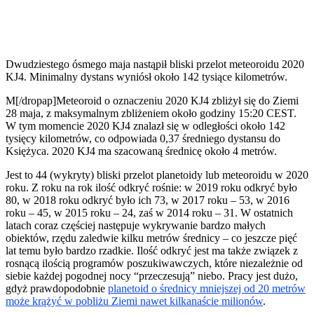
Dwudziestego ósmego maja nastąpił bliski przelot meteoroidu 2020
KJ4. Minimalny dystans wyniósł około 142 tysiące kilometrów.
M[/dropap]Meteoroid o oznaczeniu 2020 KJ4 zbliżył się do Ziemi
28 maja, z maksymalnym zbliżeniem około godziny 15:20 CEST.
W tym momencie 2020 KJ4 znalazł się w odległości około 142
tysięcy kilometrów, co odpowiada 0,37 średniego dystansu do
Księżyca. 2020 KJ4 ma szacowaną średnicę około 4 metrów.
Jest to 44 (wykryty) bliski przelot planetoidy lub meteoroidu w 2020
roku. Z roku na rok ilość odkryć rośnie: w 2019 roku odkryć było
80, w 2018 roku odkryć było ich 73, w 2017 roku – 53, w 2016
roku – 45, w 2015 roku – 24, zaś w 2014 roku – 31. W ostatnich
latach coraz częściej następuje wykrywanie bardzo małych
obiektów, rzędu zaledwie kilku metrów średnicy – co jeszcze pięć
lat temu było bardzo rzadkie. Ilość odkryć jest ma także związek z
rosnącą ilością programów poszukiwawczych, które niezależnie od
siebie każdej pogodnej nocy “przeczesują” niebo. Pracy jest dużo,
gdyż prawdopodobnie
planetoid o średnicy mniejszej od 20 metrów
może krążyć w pobliżu Ziemi nawet kilkanaście milionów
.