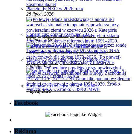
Planetoidy NEO w 2026 roku
28 lipca, 2026
Copernicus: gorący czerwiec 2026
13 lipca, 2026
Tianwen-2 odwiedza 469219 Kamoʻoalewa
8 lipca, 2026
Hayabusa 2 odwiedza 98943 Torifune
7 lipca, 2026
Facebook
Reklama