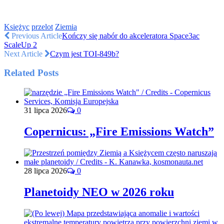
Księżyc
przelot
Ziemia
Previous Article
Kończy się nabór do akceleratora Space3ac
ScaleUp 2
Next Article
Czym jest TOI-849b?
Related Posts
31 lipca 2026
0
Copernicus: „Fire Emissions Watch”
28 lipca 2026
0
Planetoidy NEO w 2026 roku