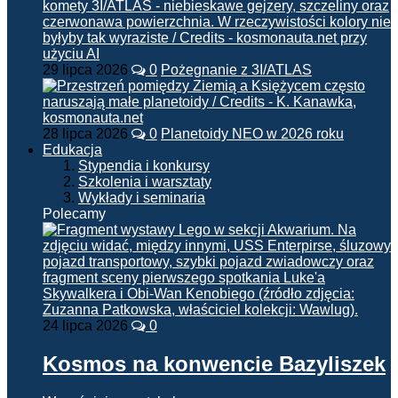
29 lipca 2026
0
Pożegnanie z 3I/ATLAS
28 lipca 2026
0
Planetoidy NEO w 2026 roku
Edukacja
Stypendia i konkursy
Szkolenia i warsztaty
Wykłady i seminaria
Polecamy
24 lipca 2026
0
Kosmos na konwencie Bazyliszek