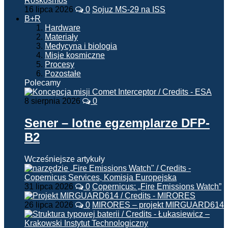
16 lipca 2026
0
Sojuz MS-29 na ISS
B+R
Hardware
Materiały
Medycyna i biologia
Misje kosmiczne
Procesy
Pozostałe
Polecamy
8 sierpnia 2026
0
Sener – lotne egzemplarze DFP-
B2
Wcześniejsze artykuły
31 lipca 2026
0
Copernicus: „Fire Emissions Watch”
26 lipca 2026
0
MIRORES – projekt MIRGUARD614