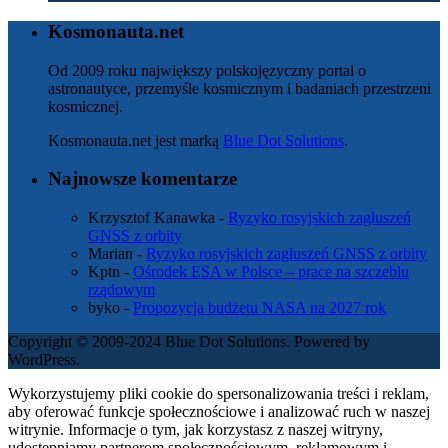
Kosmonauta.net
Od 2009 roku największy polskojęzyczny portal o
astronautyce, przemyśle kosmicznym i badaniach przestrzeni
kosmicznej.
Kosmonauta.net jest marką
Blue Dot Solutions
.
Najnowsze komentarze
Krzysztof Kanawka
-
Ryzyko rosyjskich zagłuszeń
GNSS z orbity
Marian
-
Ryzyko rosyjskich zagłuszeń GNSS z orbity
Kptn
-
Ośrodek ESA w Polsce – prace na szczeblu
rządowym
byko
-
Propozycja budżetu NASA na 2027 rok
Copyright © 2009-2024 Blue Dot Solutions. Powered by
WordPress.
Wykorzystujemy pliki cookie do spersonalizowania treści i reklam,
aby oferować funkcje społecznościowe i analizować ruch w naszej
witrynie. Informacje o tym, jak korzystasz z naszej witryny,
udostępniamy partnerom społecznościowym, reklamowym i