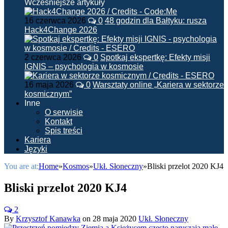
Wcześniejsze artykuły
16 czerwca 2026
0
48 godzin dla Bałtyku: rusza
Hack4Change 2026
2 czerwca 2026
0
Spotkaj ekspertkę: Efekty misji
IGNIS – psychologia w kosmosie
16 maja 2026
0
Warsztaty online „Kariera w sektorze
kosmicznym”
Inne
O serwisie
Kontakt
Spis treści
Kariera
Języki
You are at:
Home
»
Kosmos
»
Ukł. Słoneczny
»
Bliski przelot 2020 KJ4
Bliski przelot 2020 KJ4
2
By
Krzysztof Kanawka
on
28 maja 2020
Ukł. Słoneczny