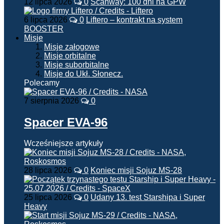
12 lipca 2026
0
Scanway: 100 dni na GPW
6 lipca 2026
0
Liftero – kontrakt na system
BOOSTER
Misje
Misje załogowe
Misje orbitalne
Misje suborbitalne
Misje do Ukł. Słonecz.
Polecamy
7 sierpnia 2026
0
Spacer EVA-96
Wcześniejsze artykuły
28 lipca 2026
0
Koniec misji Sojuz MS-28
25 lipca 2026
0
Udany 13. test Starshipa i Super
Heavy