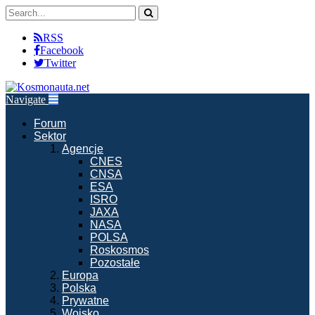
RSS
Facebook
Twitter
Navigate
Forum
Sektor
Agencje
CNES
CNSA
ESA
ISRO
JAXA
NASA
POLSA
Roskosmos
Pozostałe
Europa
Polska
Prywatne
Wojsko