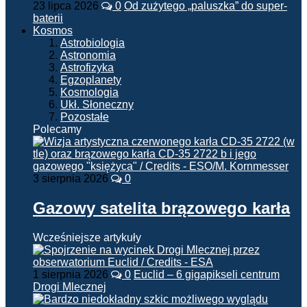
23 lipca 2026
0
Od zużytego „paluszka” do super-
baterii
Kosmos
Astrobiologia
Astronomia
Astrofizyka
Egzoplanety
Kosmologia
Ukł. Słoneczny
Pozostałe
Polecamy
3 sierpnia 2026
0
Gazowy satelita brązowego karła
Wcześniejsze artykuły
1 sierpnia 2026
0
Euclid – 6 gigapikseli centrum
Drogi Mlecznej