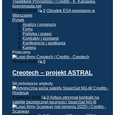
15 lipca 2026
0
Ośrodek ESA powstanie w
Warszawie
Rynek
Analizy i prognozy
Firmy
Polityka i prawo
Kontrakty i przetargi
Konferencje i spotkania
Kariera
Polecamy
20 lipca 2026
0
Creotech – projekt ASTRAL
Wcześniejsze artykuły
6 sierpnia 2026
0
Airbus otrzymał kontrakt na
satelitę bezpiecznej łączności SpainSat NG-III