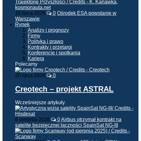
15 lipca 2026
0
Ośrodek ESA powstanie w
Warszawie
Rynek
Analizy i prognozy
Firmy
Polityka i prawo
Kontrakty i przetargi
Konferencje i spotkania
Kariera
Polecamy
20 lipca 2026
0
Creotech – projekt ASTRAL
Wcześniejsze artykuły
6 sierpnia 2026
0
Airbus otrzymał kontrakt na
satelitę bezpiecznej łączności SpainSat NG-III