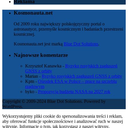
Reklama
Kosmonauta.net
Od 2009 roku największy polskojęzyczny portal o
astronautyce, przemyśle kosmicznym i badaniach przestrzeni
kosmicznej.
Kosmonauta.net jest marką
Blue Dot Solutions
.
Najnowsze komentarze
Krzysztof Kanawka
-
Ryzyko rosyjskich zagłuszeń
GNSS z orbity
Marian
-
Ryzyko rosyjskich zagłuszeń GNSS z orbity
Kptn
-
Ośrodek ESA w Polsce – prace na szczeblu
rządowym
byko
-
Propozycja budżetu NASA na 2027 rok
Copyright © 2009-2024 Blue Dot Solutions. Powered by
WordPress.
Wykorzystujemy pliki cookie do spersonalizowania treści i reklam,
aby oferować funkcje społecznościowe i analizować ruch w naszej
witrynie. Informacje o tym, jak korzystasz z naszej witryny,