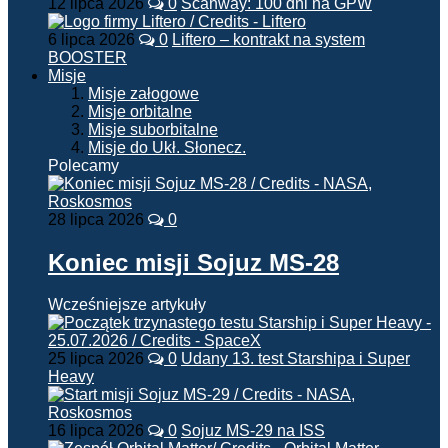
12 lipca 2026
0
Scanway: 100 dni na GPW
6 lipca 2026
0
Liftero – kontrakt na system
BOOSTER
Misje
Misje załogowe
Misje orbitalne
Misje suborbitalne
Misje do Ukł. Słonecz.
Polecamy
28 lipca 2026
0
Koniec misji Sojuz MS-28
Wcześniejsze artykuły
25 lipca 2026
0
Udany 13. test Starshipa i Super
Heavy
16 lipca 2026
0
Sojuz MS-29 na ISS