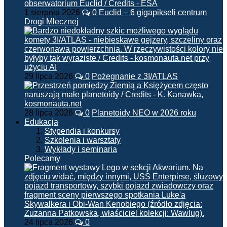
1 sierpnia 2026
0
Euclid – 6 gigapikseli centrum
Drogi Mlecznej
29 lipca 2026
0
Pożegnanie z 3I/ATLAS
28 lipca 2026
0
Planetoidy NEO w 2026 roku
Edukacja
Stypendia i konkursy
Szkolenia i warsztaty
Wykłady i seminaria
Polecamy
24 lipca 2026
0