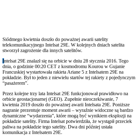
Siódmego kwietnia doszło do poważnej awarii satelity
telekomunikacyjnego Intelsat 29E. W kolejnych dniach satelita
stworzył zagrożenie dla innych satelitów.
I
ntelsat 29E znalazł się na orbicie w dniu 28 stycznia 2016. Tego
dnia, o godzinie 00:20 CET z kosmodromu Kourou w Gujanie
Francuskiej wystartowała rakieta Ariane 5 z Intelsatem 29E na
pokładzie. Był to jeden z niewielu startów tej rakiety z pojedynczym
“pasażerem”.
Przez kolejne trzy lata Intelsat 29E funkcjonował prawidłowo na
orbicie geostacjonarnej (GEO). Zupełnie nieoczekiwanie, 7
kwietnia 2019 doszło do poważnej awarii Intelsata 29E. Poniższe
nagranie prezentuje moment awarii – wyraźnie widoczne są bardzo
dynamiczne “wydarzenia”, które mogą być wynikiem eksplozji na
pokładzie satelity. Firma Intelsat potwierdziła, że wystąpił przeciek
paliwa na pokładzie tego satelity. Dwa dni później ustała
komunikacja z Intelsatem 29E.