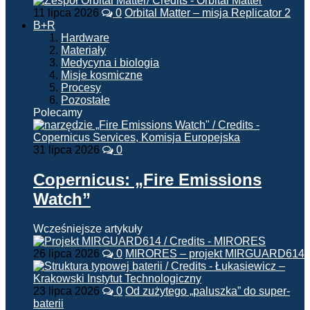
11 lipca 2026
0
Orbital Matter – misja Replicator 2
B+R
Hardware
Materiały
Medycyna i biologia
Misje kosmiczne
Procesy
Pozostałe
Polecamy
31 lipca 2026
0
Copernicus: „Fire Emissions
Watch”
Wcześniejsze artykuły
26 lipca 2026
0
MIRORES – projekt MIRGUARD614
23 lipca 2026
0
Od zużytego „paluszka” do super-
baterii