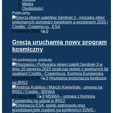
Media
Osobistości
Polecamy
5 sierpnia 2026
0
Grecja uruchamia nowy program
kosmiczny
Wcześniejsze artykuły
4 sierpnia 2026
0
Hiszpania przeznacza fundusze
na IRIS2
22 lipca 2026
0
MSWiA – umowa z Komisją
Europejską na udział w IRIS2