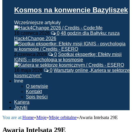
Kosmos na konwencie Bazyliszek
Wcześniejsze artykuły
16 czerwca 2026
0
48 godzin dla Bałtyku: rusza
Hack4Change 2026
2 czerwca 2026
0
Spotkaj ekspertkę: Efekty misji
IGNIS – psychologia w kosmosie
16 maja 2026
0
Warsztaty online „Kariera w sektorze
kosmicznym”
Inne
O serwisie
Kontakt
Spis treści
Kariera
Języki
You are at:
Home
»
Misje
»
Misje orbitalne
»
Awaria Intelsata 29E
Awaria Intelsata 29E