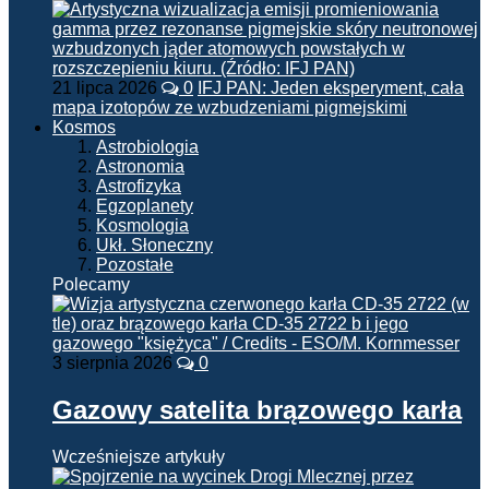
21 lipca 2026
0
IFJ PAN: Jeden eksperyment, cała
mapa izotopów ze wzbudzeniami pigmejskimi
Kosmos
Astrobiologia
Astronomia
Astrofizyka
Egzoplanety
Kosmologia
Ukł. Słoneczny
Pozostałe
Polecamy
3 sierpnia 2026
0
Gazowy satelita brązowego karła
Wcześniejsze artykuły