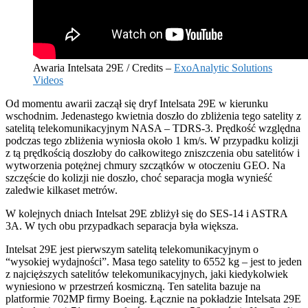
Awaria Intelsata 29E / Credits –
ExoAnalytic Solutions
Videos
Od momentu awarii zaczął się dryf Intelsata 29E w kierunku
wschodnim. Jedenastego kwietnia doszło do zbliżenia tego satelity z
satelitą telekomunikacyjnym NASA – TDRS-3. Prędkość względna
podczas tego zbliżenia wyniosła około 1 km/s. W przypadku kolizji
z tą prędkością doszłoby do całkowitego zniszczenia obu satelitów i
wytworzenia potężnej chmury szczątków w otoczeniu GEO. Na
szczęście do kolizji nie doszło, choć separacja mogła wynieść
zaledwie kilkaset metrów.
W kolejnych dniach Intelsat 29E zbliżył się do SES-14 i ASTRA
3A. W tych obu przypadkach separacja była większa.
Intelsat 29E jest pierwszym satelitą telekomunikacyjnym o
“wysokiej wydajności”. Masa tego satelity to 6552 kg – jest to jeden
z najcięższych satelitów telekomunikacyjnych, jaki kiedykolwiek
wyniesiono w przestrzeń kosmiczną. Ten satelita bazuje na
platformie 702MP firmy Boeing. Łącznie na pokładzie Intelsata 29E