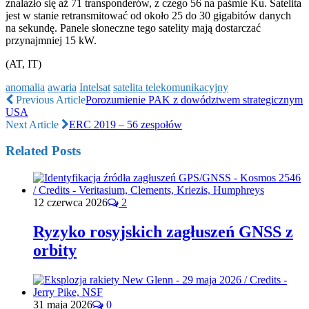
znalazło się aż 71 transponderów, z czego 56 na paśmie Ku. Satelita
jest w stanie retransmitować od około 25 do 30 gigabitów danych
na sekundę. Panele słoneczne tego satelity mają dostarczać
przynajmniej 15 kW.
(AT, IT)
anomalia
awaria
Intelsat
satelita telekomunikacyjny
Previous Article
Porozumienie PAK z dowództwem strategicznym
USA
Next Article
ERC 2019 – 56 zespołów
Related Posts
12 czerwca 2026
2
Ryzyko rosyjskich zagłuszeń GNSS z
orbity
31 maja 2026
0