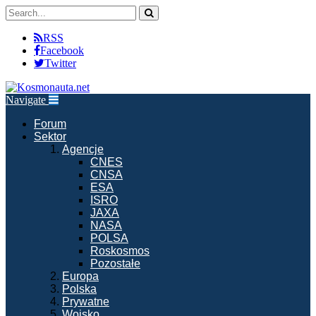
RSS
Facebook
Twitter
Navigate
Forum
Sektor
Agencje
CNES
CNSA
ESA
ISRO
JAXA
NASA
POLSA
Roskosmos
Pozostałe
Europa
Polska
Prywatne
Wojsko