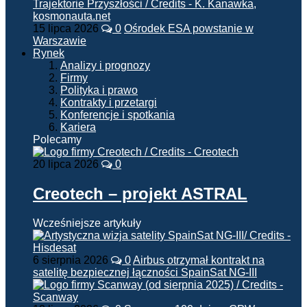
15 lipca 2026
0
Ośrodek ESA powstanie w
Warszawie
Rynek
Analizy i prognozy
Firmy
Polityka i prawo
Kontrakty i przetargi
Konferencje i spotkania
Kariera
Polecamy
20 lipca 2026
0
Creotech – projekt ASTRAL
Wcześniejsze artykuły
6 sierpnia 2026
0
Airbus otrzymał kontrakt na
satelitę bezpiecznej łączności SpainSat NG-III