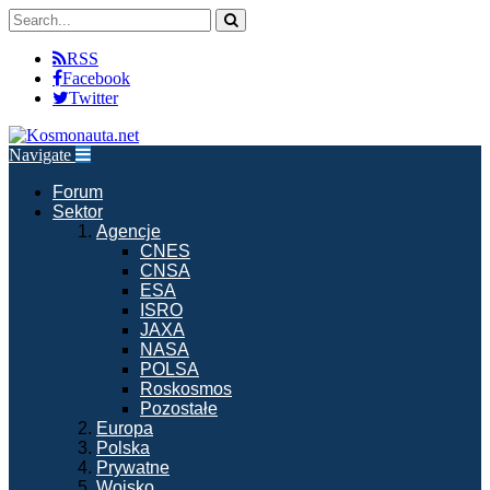
RSS
Facebook
Twitter
Navigate
Forum
Sektor
Agencje
CNES
CNSA
ESA
ISRO
JAXA
NASA
POLSA
Roskosmos
Pozostałe
Europa
Polska
Prywatne
Wojsko