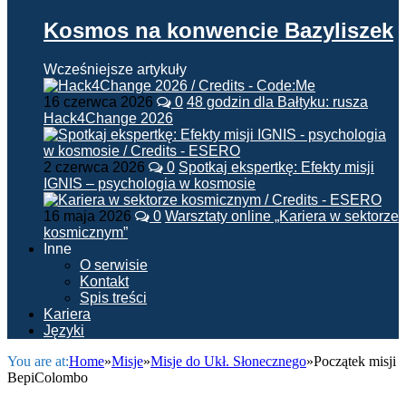
Kosmos na konwencie Bazyliszek
Wcześniejsze artykuły
16 czerwca 2026
0
48 godzin dla Bałtyku: rusza
Hack4Change 2026
2 czerwca 2026
0
Spotkaj ekspertkę: Efekty misji
IGNIS – psychologia w kosmosie
16 maja 2026
0
Warsztaty online „Kariera w sektorze
kosmicznym”
Inne
O serwisie
Kontakt
Spis treści
Kariera
Języki
You are at:
Home
»
Misje
»
Misje do Ukł. Słonecznego
»
Początek misji
BepiColombo