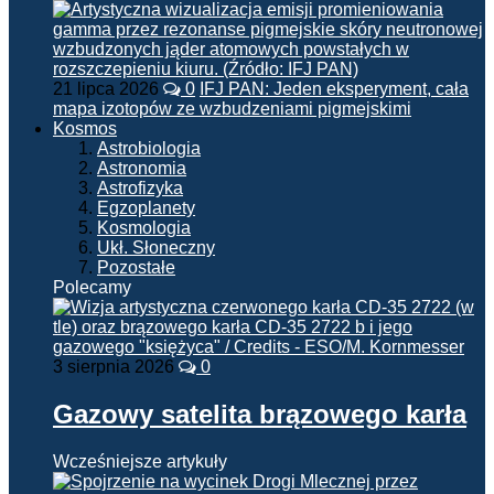
21 lipca 2026
0
IFJ PAN: Jeden eksperyment, cała
mapa izotopów ze wzbudzeniami pigmejskimi
Kosmos
Astrobiologia
Astronomia
Astrofizyka
Egzoplanety
Kosmologia
Ukł. Słoneczny
Pozostałe
Polecamy
3 sierpnia 2026
0
Gazowy satelita brązowego karła
Wcześniejsze artykuły