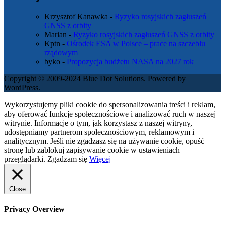
Krzysztof Kanawka
-
Ryzyko rosyjskich zagłuszeń
GNSS z orbity
Marian
-
Ryzyko rosyjskich zagłuszeń GNSS z orbity
Kptn
-
Ośrodek ESA w Polsce – prace na szczeblu
rządowym
byko
-
Propozycja budżetu NASA na 2027 rok
Copyright © 2009-2024 Blue Dot Solutions. Powered by
WordPress.
Wykorzystujemy pliki cookie do spersonalizowania treści i reklam,
aby oferować funkcje społecznościowe i analizować ruch w naszej
witrynie. Informacje o tym, jak korzystasz z naszej witryny,
udostępniamy partnerom społecznościowym, reklamowym i
analitycznym. Jeśli nie zgadzasz się na używanie cookie, opuść
stronę lub zablokuj zapisywanie cookie w ustawieniach
przeglądarki.
Zgadzam się
Więcej
Close
Privacy Overview