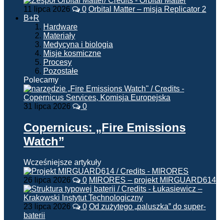
11 lipca 2026
0
Orbital Matter – misja Replicator 2
B+R
Hardware
Materiały
Medycyna i biologia
Misje kosmiczne
Procesy
Pozostałe
Polecamy
31 lipca 2026
0
Copernicus: „Fire Emissions
Watch”
Wcześniejsze artykuły
26 lipca 2026
0
MIRORES – projekt MIRGUARD614
23 lipca 2026
0
Od zużytego „paluszka” do super-
baterii