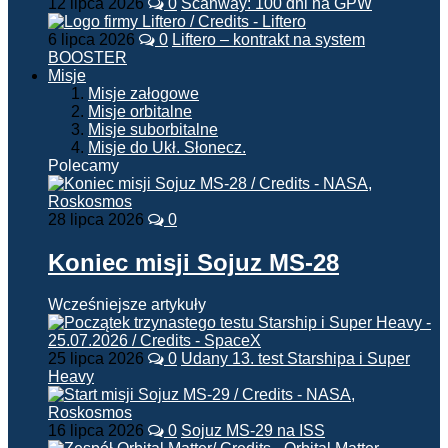
12 lipca 2026
0
Scanway: 100 dni na GPW
6 lipca 2026
0
Liftero – kontrakt na system
BOOSTER
Misje
Misje załogowe
Misje orbitalne
Misje suborbitalne
Misje do Ukł. Słonecz.
Polecamy
28 lipca 2026
0
Koniec misji Sojuz MS-28
Wcześniejsze artykuły
25 lipca 2026
0
Udany 13. test Starshipa i Super
Heavy
16 lipca 2026
0
Sojuz MS-29 na ISS