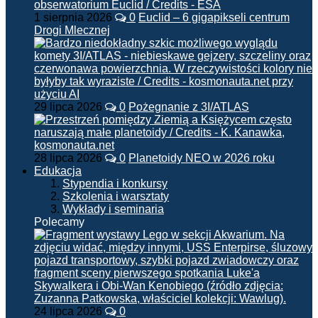
1 sierpnia 2026
0
Euclid – 6 gigapikseli centrum
Drogi Mlecznej
29 lipca 2026
0
Pożegnanie z 3I/ATLAS
28 lipca 2026
0
Planetoidy NEO w 2026 roku
Edukacja
Stypendia i konkursy
Szkolenia i warsztaty
Wykłady i seminaria
Polecamy
24 lipca 2026
0