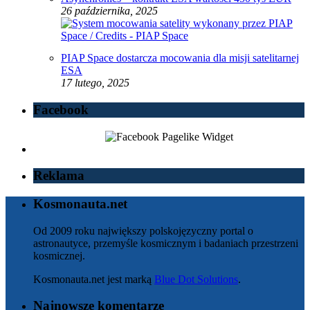
26 października, 2025
PIAP Space dostarcza mocowania dla misji satelitarnej
ESA
17 lutego, 2025
Facebook
Reklama
Kosmonauta.net
Od 2009 roku największy polskojęzyczny portal o
astronautyce, przemyśle kosmicznym i badaniach przestrzeni
kosmicznej.
Kosmonauta.net jest marką
Blue Dot Solutions
.
Najnowsze komentarze