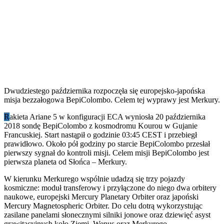
Dwudziestego października rozpoczęła się europejsko-japońska
misja bezzałogowa BepiColombo. Celem tej wyprawy jest Merkury.
R
akieta Ariane 5 w konfiguracji ECA wyniosła 20 października
2018 sondę BepiColombo z kosmodromu Kourou w Gujanie
Francuskiej. Start nastąpił o godzinie 03:45 CEST i przebiegł
prawidłowo. Około pół godziny po starcie BepiColombo przesłał
pierwszy sygnał do kontroli misji. Celem misji BepiColombo jest
pierwsza planeta od Słońca – Merkury.
W kierunku Merkurego wspólnie udadzą się trzy pojazdy
kosmiczne: moduł transferowy i przyłączone do niego dwa orbitery
naukowe, europejski Mercury Planetary Orbiter oraz japoński
Mercury Magnetospheric Orbiter. Do celu dotrą wykorzystując
zasilane panelami słonecznymi silniki jonowe oraz dziewięć asyst
grawitacyjnych koło Ziemi, Wenus oraz Merkurego.