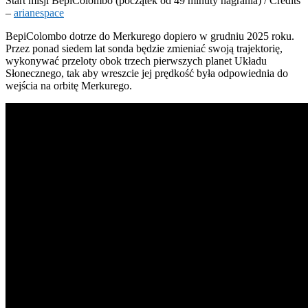
Start misji BepiColombo (początek od 49 minuty nagrania) / Credits
–
arianespace
BepiColombo dotrze do Merkurego dopiero w grudniu 2025 roku.
Przez ponad siedem lat sonda będzie zmieniać swoją trajektorię,
wykonywać przeloty obok trzech pierwszych planet Układu
Słonecznego, tak aby wreszcie jej prędkość była odpowiednia do
wejścia na orbitę Merkurego.