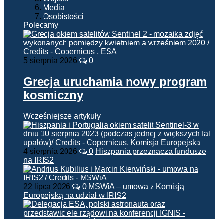
Media
Osobistości
Polecamy
5 sierpnia 2026
0
Grecja uruchamia nowy program
kosmiczny
Wcześniejsze artykuły
4 sierpnia 2026
0
Hiszpania przeznacza fundusze
na IRIS2
22 lipca 2026
0
MSWiA – umowa z Komisją
Europejską na udział w IRIS2