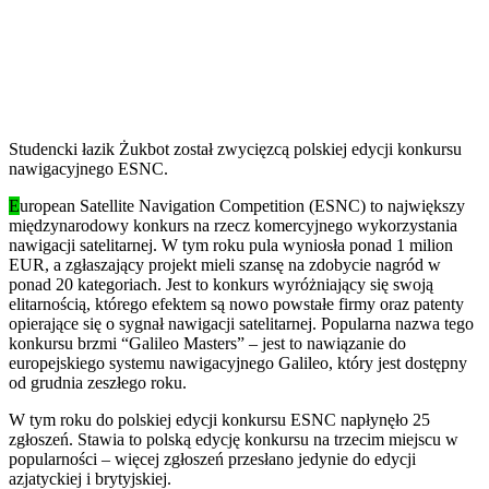
Studencki łazik Żukbot został zwycięzcą polskiej edycji konkursu
nawigacyjnego ESNC.
E
uropean Satellite Navigation Competition (ESNC) to największy
międzynarodowy konkurs na rzecz komercyjnego wykorzystania
nawigacji satelitarnej. W tym roku pula wyniosła ponad 1 milion
EUR, a zgłaszający projekt mieli szansę na zdobycie nagród w
ponad 20 kategoriach. Jest to konkurs wyróżniający się swoją
elitarnością, którego efektem są nowo powstałe firmy oraz patenty
opierające się o sygnał nawigacji satelitarnej. Popularna nazwa tego
konkursu brzmi “Galileo Masters” – jest to nawiązanie do
europejskiego systemu nawigacyjnego Galileo, który jest dostępny
od grudnia zeszłego roku.
W tym roku do polskiej edycji konkursu ESNC napłynęło 25
zgłoszeń. Stawia to polską edycję konkursu na trzecim miejscu w
popularności – więcej zgłoszeń przesłano jedynie do edycji
azjatyckiej i brytyjskiej.