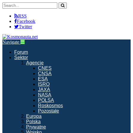
RSS
Facebook
Twitter
Navigate
Forum
Sektor
Agencje
CNES
CNSA
ESA
ISRO
JAXA
NASA
POLSA
Roskosmos
Pozostałe
Europa
Polska
Prywatne
Wojsko