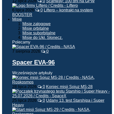
12 lipca 2026
0
Scanway: 100 dni na GPW
6 lipca 2026
0
Liftero – kontrakt na system
BOOSTER
Misje
Misje załogowe
Misje orbitalne
Misje suborbitalne
Misje do Ukł. Słonecz.
Polecamy
7 sierpnia 2026
0
Spacer EVA-96
Wcześniejsze artykuły
28 lipca 2026
0
Koniec misji Sojuz MS-28
25 lipca 2026
0
Udany 13. test Starshipa i Super
Heavy