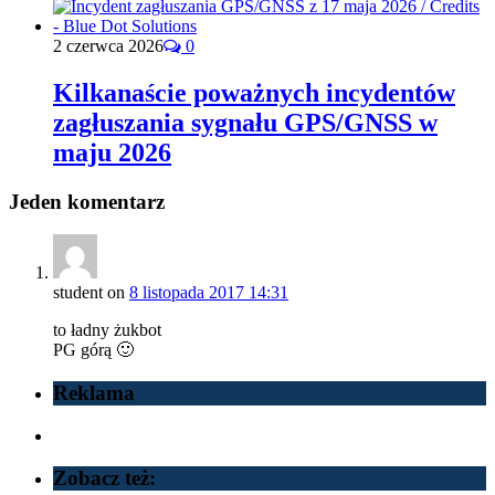
2 czerwca 2026
0
Kilkanaście poważnych incydentów
zagłuszania sygnału GPS/GNSS w
maju 2026
Jeden komentarz
student
on
8 listopada 2017 14:31
to ładny żukbot
PG górą 🙂
Reklama
Zobacz też: