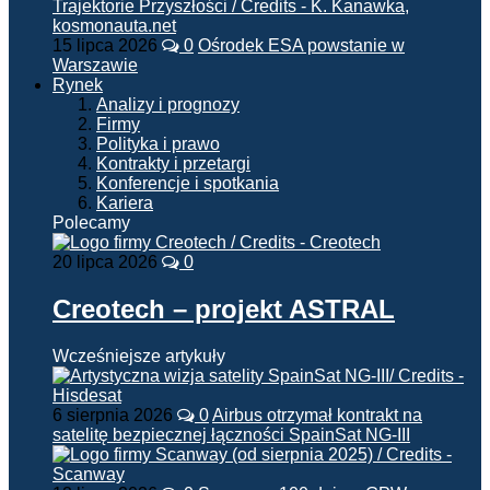
15 lipca 2026
0
Ośrodek ESA powstanie w
Warszawie
Rynek
Analizy i prognozy
Firmy
Polityka i prawo
Kontrakty i przetargi
Konferencje i spotkania
Kariera
Polecamy
20 lipca 2026
0
Creotech – projekt ASTRAL
Wcześniejsze artykuły
6 sierpnia 2026
0
Airbus otrzymał kontrakt na
satelitę bezpiecznej łączności SpainSat NG-III