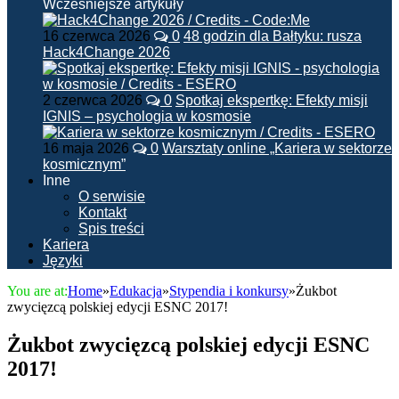
Wcześniejsze artykuły
16 czerwca 2026
0
48 godzin dla Bałtyku: rusza
Hack4Change 2026
2 czerwca 2026
0
Spotkaj ekspertkę: Efekty misji
IGNIS – psychologia w kosmosie
16 maja 2026
0
Warsztaty online „Kariera w sektorze
kosmicznym”
Inne
O serwisie
Kontakt
Spis treści
Kariera
Języki
You are at:
Home
»
Edukacja
»
Stypendia i konkursy
»
Żukbot
zwycięzcą polskiej edycji ESNC 2017!
Żukbot zwycięzcą polskiej edycji ESNC
2017!