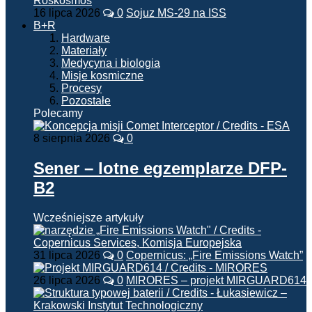
16 lipca 2026
0
Sojuz MS-29 na ISS
B+R
Hardware
Materiały
Medycyna i biologia
Misje kosmiczne
Procesy
Pozostałe
Polecamy
8 sierpnia 2026
0
Sener – lotne egzemplarze DFP-
B2
Wcześniejsze artykuły
31 lipca 2026
0
Copernicus: „Fire Emissions Watch”
26 lipca 2026
0
MIRORES – projekt MIRGUARD614