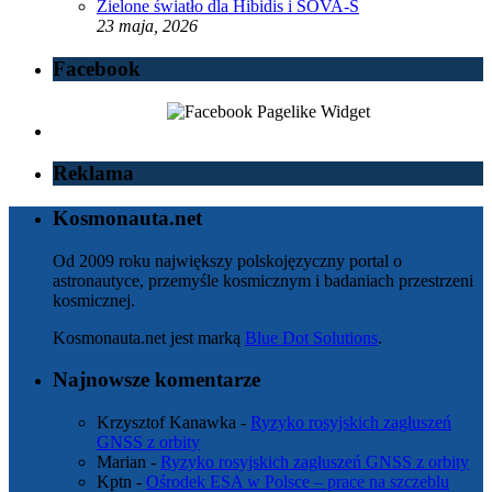
Zielone światło dla Hibidis i SOVA-S
23 maja, 2026
Facebook
Reklama
Kosmonauta.net
Od 2009 roku największy polskojęzyczny portal o
astronautyce, przemyśle kosmicznym i badaniach przestrzeni
kosmicznej.
Kosmonauta.net jest marką
Blue Dot Solutions
.
Najnowsze komentarze
Krzysztof Kanawka
-
Ryzyko rosyjskich zagłuszeń
GNSS z orbity
Marian
-
Ryzyko rosyjskich zagłuszeń GNSS z orbity
Kptn
-
Ośrodek ESA w Polsce – prace na szczeblu