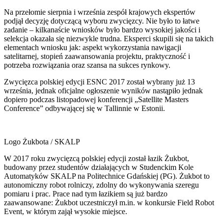
Na przełomie sierpnia i września zespół krajowych ekspertów
podjął decyzję dotyczącą wyboru zwycięzcy. Nie było to łatwe
zadanie – kilkanaście wniosków było bardzo wysokiej jakości i
selekcja okazała się niezwykle trudna. Eksperci skupili się na takich
elementach wniosku jak: aspekt wykorzystania nawigacji
satelitarnej, stopień zaawansowania projektu, praktyczność i
potrzeba rozwiązania oraz szansa na sukces rynkowy.
Zwycięzca polskiej edycji ESNC 2017 został wybrany już 13
września, jednak oficjalne ogłoszenie wyników nastąpiło jednak
dopiero podczas listopadowej konferencji „Satellite Masters
Conference” odbywającej się w Tallinnie w Estonii.
Logo Żukbota / SKALP
W 2017 roku zwycięzcą polskiej edycji został łazik Żukbot,
budowany przez studentów działających w Studenckim Kole
Automatyków SKALP na Politechnice Gdańskiej (PG). Żukbot to
autonomiczny robot rolniczy, zdolny do wykonywania szeregu
pomiaru i prac. Prace nad tym łazikiem są już bardzo
zaawansowane: Żukbot uczestniczył m.in. w konkursie Field Robot
Event, w którym zajął wysokie miejsce.