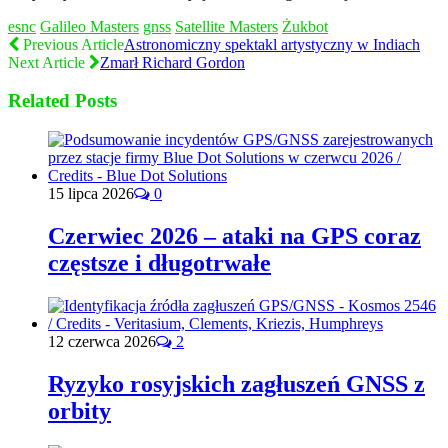
esnc
Galileo Masters
gnss
Satellite Masters
Żukbot
Previous Article
Astronomiczny spektakl artystyczny w Indiach
Next Article
Zmarł Richard Gordon
Related Posts
15 lipca 2026
0
Czerwiec 2026 – ataki na GPS coraz
częstsze i długotrwałe
12 czerwca 2026
2
Ryzyko rosyjskich zagłuszeń GNSS z
orbity