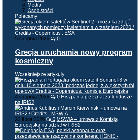
Media
Osobistości
Polecamy
5 sierpnia 2026
0
Grecja uruchamia nowy program
kosmiczny
Wcześniejsze artykuły
4 sierpnia 2026
0
Hiszpania przeznacza fundusze
na IRIS2
22 lipca 2026
0
MSWiA – umowa z Komisją
Europejską na udział w IRIS2