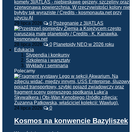
29 lipca 2026
0
Pożegnanie z 3I/ATLAS
28 lipca 2026
0
Planetoidy NEO w 2026 roku
Edukacja
Stypendia i konkursy
Szkolenia i warsztaty
Wykłady i seminaria
Polecamy
24 lipca 2026
0
Kosmos na konwencie Bazyliszek