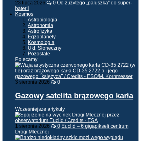
23 lipca 2026
0
Od zużytego „paluszka” do super-
baterii
Kosmos
Astrobiologia
Astronomia
Astrofizyka
Egzoplanety
Kosmologia
Ukł. Słoneczny
Pozostałe
Polecamy
3 sierpnia 2026
0
Gazowy satelita brązowego karła
Wcześniejsze artykuły
1 sierpnia 2026
0
Euclid – 6 gigapikseli centrum
Drogi Mlecznej