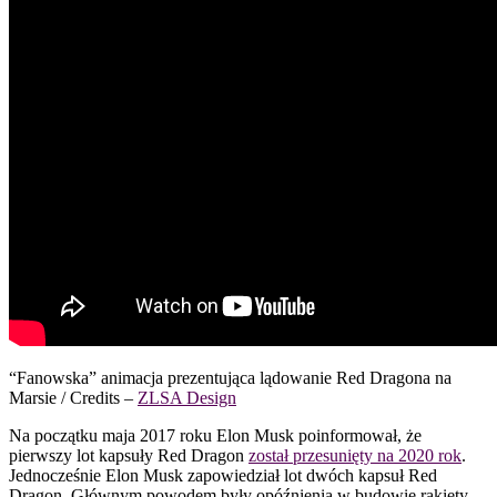
“Fanowska” animacja prezentująca lądowanie Red Dragona na
Marsie / Credits –
ZLSA Design
Na początku maja 2017 roku Elon Musk poinformował, że
pierwszy lot kapsuły Red Dragon
został przesunięty na 2020 rok
.
Jednocześnie Elon Musk zapowiedział lot dwóch kapsuł Red
Dragon. Głównym powodem były opóźnienia w budowie rakiety