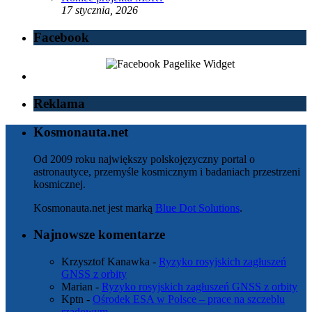
17 stycznia, 2026
Facebook
Reklama
Kosmonauta.net
Od 2009 roku największy polskojęzyczny portal o
astronautyce, przemyśle kosmicznym i badaniach przestrzeni
kosmicznej.
Kosmonauta.net jest marką
Blue Dot Solutions
.
Najnowsze komentarze
Krzysztof Kanawka
-
Ryzyko rosyjskich zagłuszeń
GNSS z orbity
Marian
-
Ryzyko rosyjskich zagłuszeń GNSS z orbity
Kptn
-
Ośrodek ESA w Polsce – prace na szczeblu
rządowym