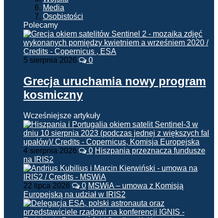
Media
Osobistości
Polecamy
5 sierpnia 2026
0
Grecja uruchamia nowy program
kosmiczny
Wcześniejsze artykuły
4 sierpnia 2026
0
Hiszpania przeznacza fundusze
na IRIS2
22 lipca 2026
0
MSWiA – umowa z Komisją
Europejską na udział w IRIS2