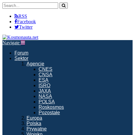
RSS
Facebook
Twitter
Navigate
Forum
Sektor
Agencje
CNES
CNSA
ESA
ISRO
JAXA
NASA
POLSA
Roskosmos
Pozostałe
Europa
Polska
Prywatne
Wojsko