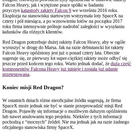
Falcon Heavy, jak i wytężone prace spółki w badaniu
przyczyn
katastrofy rakiety Falcon 9
we wrześniu 2016 roku.
Eksplozja na stanowisku startowym wstrzymała loty SpaceX na
cztery i pół miesiąca, a po wznowieniu lotów na początku 2017
roku firma intensywnie próbuje nadrobić zaległości w wysyłaniu
ładunków dla różnych klientów.
Red Dragon potrzebuje dużej rakiety Falcon Heavy, aby w ogóle
wyruszyć w drogę do Marsa. Jak na razie debiutancki lot rakiety
Falcon Heavy opóźniony jest już o ponad cztery lata. Obecnie
sugeruje się, ze pierwszy lot super-ciężkiej rakiety może odbyć się
jeszcze przed końcem tego roku. Warto jednak dodać, że
duża część
komponentów Falcona Heavy już istnieje i została już udanie
przetestowana
.
Koniec misji Red Dragon?
W ostatnich dniach różne nieoficjalne źródła sugerują, że firma
SpaceX może jednak nie być w stanie przeprowadzić misji Red
Dragon. Pojawiły się informacje o możliwym dalszym opóźnieniu
lub nawet anulowaniu tego projektu. Niektóre z tych informacji
pochodzą z “mocnych” źródeł. Nie ma jednak jak na razie żadnego
oficjalnego stanowiska firmy SpaceX.