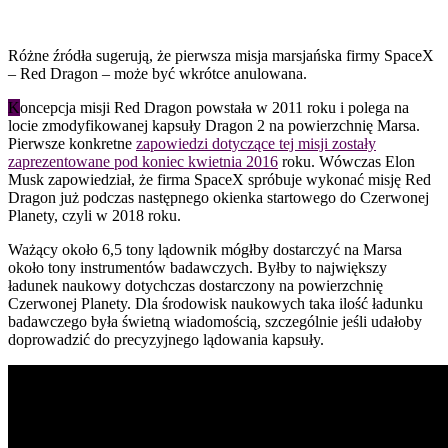
Różne źródła sugerują, że pierwsza misja marsjańska firmy SpaceX
– Red Dragon – może być wkrótce anulowana.
K
oncepcja misji Red Dragon powstała w 2011 roku i polega na
locie zmodyfikowanej kapsuły Dragon 2 na powierzchnię Marsa.
Pierwsze konkretne
zapowiedzi dotyczące tej misji zostały
zaprezentowane pod koniec kwietnia 2016
roku. Wówczas Elon
Musk zapowiedział, że firma SpaceX spróbuje wykonać misję Red
Dragon już podczas następnego okienka startowego do Czerwonej
Planety, czyli w 2018 roku.
Ważący około 6,5 tony lądownik mógłby dostarczyć na Marsa
około tony instrumentów badawczych. Byłby to największy
ładunek naukowy dotychczas dostarczony na powierzchnię
Czerwonej Planety. Dla środowisk naukowych taka ilość ładunku
badawczego była świetną wiadomością, szczególnie jeśli udałoby
doprowadzić do precyzyjnego lądowania kapsuły.