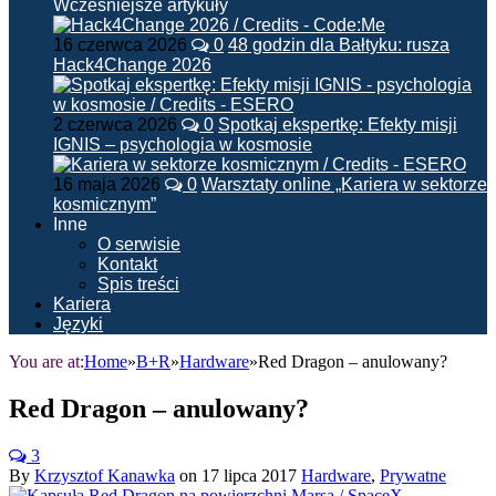
Wcześniejsze artykuły
16 czerwca 2026
0
48 godzin dla Bałtyku: rusza
Hack4Change 2026
2 czerwca 2026
0
Spotkaj ekspertkę: Efekty misji
IGNIS – psychologia w kosmosie
16 maja 2026
0
Warsztaty online „Kariera w sektorze
kosmicznym”
Inne
O serwisie
Kontakt
Spis treści
Kariera
Języki
You are at:
Home
»
B+R
»
Hardware
»
Red Dragon – anulowany?
Red Dragon – anulowany?
3
By
Krzysztof Kanawka
on
17 lipca 2017
Hardware
,
Prywatne