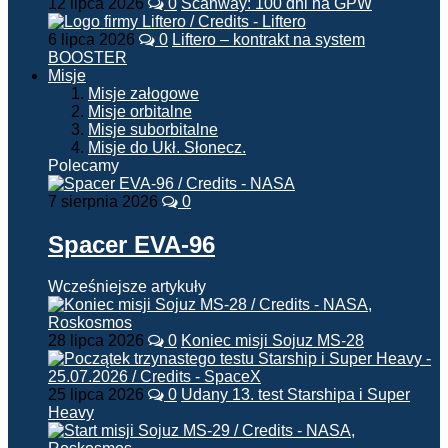
12 lipca 2026
0
Scanway: 100 dni na GPW
6 lipca 2026
0
Liftero – kontrakt na system
BOOSTER
Misje
Misje załogowe
Misje orbitalne
Misje suborbitalne
Misje do Ukł. Słonecz.
Polecamy
7 sierpnia 2026
0
Spacer EVA-96
Wcześniejsze artykuły
28 lipca 2026
0
Koniec misji Sojuz MS-28
25 lipca 2026
0
Udany 13. test Starshipa i Super
Heavy