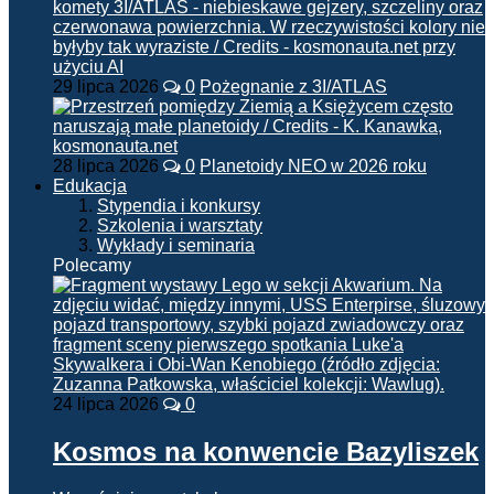
29 lipca 2026
0
Pożegnanie z 3I/ATLAS
28 lipca 2026
0
Planetoidy NEO w 2026 roku
Edukacja
Stypendia i konkursy
Szkolenia i warsztaty
Wykłady i seminaria
Polecamy
24 lipca 2026
0
Kosmos na konwencie Bazyliszek