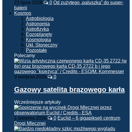
23 lipca 2026
0
Od zużytego „paluszka” do super-
baterii
Kosmos
Astrobiologia
Astronomia
Astrofizyka
Egzoplanety
Kosmologia
Ukł. Słoneczny
Pozostałe
Polecamy
3 sierpnia 2026
0
Gazowy satelita brązowego karła
Wcześniejsze artykuły
1 sierpnia 2026
0
Euclid – 6 gigapikseli centrum
Drogi Mlecznej