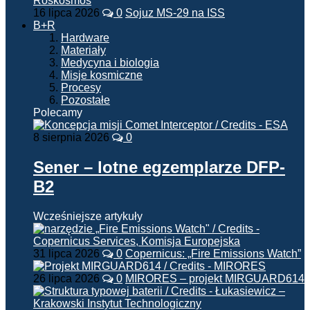
16 lipca 2026
0
Sojuz MS-29 na ISS
B+R
Hardware
Materiały
Medycyna i biologia
Misje kosmiczne
Procesy
Pozostałe
Polecamy
8 sierpnia 2026
0
Sener – lotne egzemplarze DFP-
B2
Wcześniejsze artykuły
31 lipca 2026
0
Copernicus: „Fire Emissions Watch”
26 lipca 2026
0
MIRORES – projekt MIRGUARD614