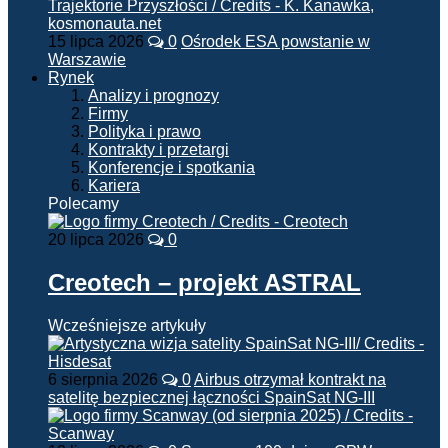
15 lipca 2026
0
Ośrodek ESA powstanie w
Warszawie
Rynek
Analizy i prognozy
Firmy
Polityka i prawo
Kontrakty i przetargi
Konferencje i spotkania
Kariera
Polecamy
20 lipca 2026
0
Creotech – projekt ASTRAL
Wcześniejsze artykuły
6 sierpnia 2026
0
Airbus otrzymał kontrakt na
satelitę bezpiecznej łączności SpainSat NG-III