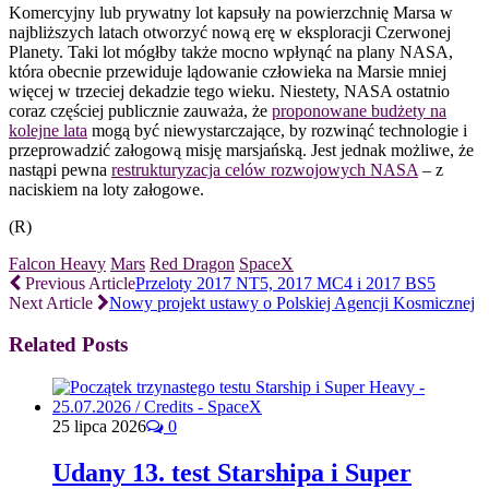
Komercyjny lub prywatny lot kapsuły na powierzchnię Marsa w
najbliższych latach otworzyć nową erę w eksploracji Czerwonej
Planety. Taki lot mógłby także mocno wpłynąć na plany NASA,
która obecnie przewiduje lądowanie człowieka na Marsie mniej
więcej w trzeciej dekadzie tego wieku. Niestety, NASA ostatnio
coraz częściej publicznie zauważa, że
proponowane budżety na
kolejne lata
mogą być niewystarczające, by rozwinąć technologie i
przeprowadzić załogową misję marsjańską. Jest jednak możliwe, że
nastąpi pewna
restrukturyzacja celów rozwojowych NASA
– z
naciskiem na loty załogowe.
(R)
Falcon Heavy
Mars
Red Dragon
SpaceX
Previous Article
Przeloty 2017 NT5, 2017 MC4 i 2017 BS5
Next Article
Nowy projekt ustawy o Polskiej Agencji Kosmicznej
Related Posts
25 lipca 2026
0
Udany 13. test Starshipa i Super