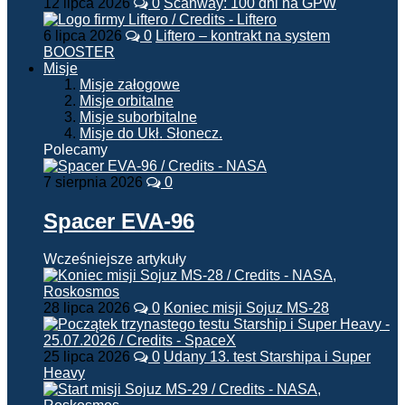
12 lipca 2026
0
Scanway: 100 dni na GPW
6 lipca 2026
0
Liftero – kontrakt na system
BOOSTER
Misje
Misje załogowe
Misje orbitalne
Misje suborbitalne
Misje do Ukł. Słonecz.
Polecamy
7 sierpnia 2026
0
Spacer EVA-96
Wcześniejsze artykuły
28 lipca 2026
0
Koniec misji Sojuz MS-28
25 lipca 2026
0
Udany 13. test Starshipa i Super
Heavy