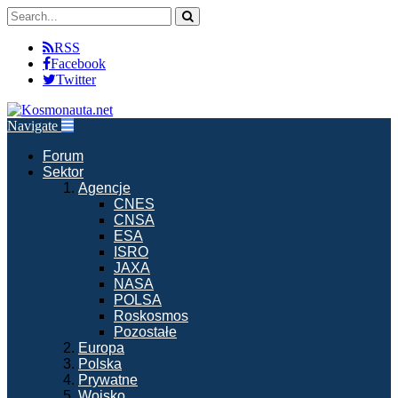
RSS
Facebook
Twitter
Navigate
Forum
Sektor
Agencje
CNES
CNSA
ESA
ISRO
JAXA
NASA
POLSA
Roskosmos
Pozostałe
Europa
Polska
Prywatne
Wojsko