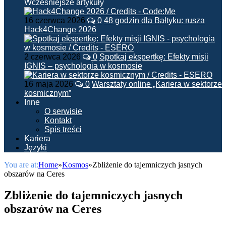
Wcześniejsze artykuły
16 czerwca 2026
0
48 godzin dla Bałtyku: rusza
Hack4Change 2026
2 czerwca 2026
0
Spotkaj ekspertkę: Efekty misji
IGNIS – psychologia w kosmosie
16 maja 2026
0
Warsztaty online „Kariera w sektorze
kosmicznym”
Inne
O serwisie
Kontakt
Spis treści
Kariera
Języki
You are at:
Home
»
Kosmos
»
Zbliżenie do tajemniczych jasnych
obszarów na Ceres
Zbliżenie do tajemniczych jasnych
obszarów na Ceres