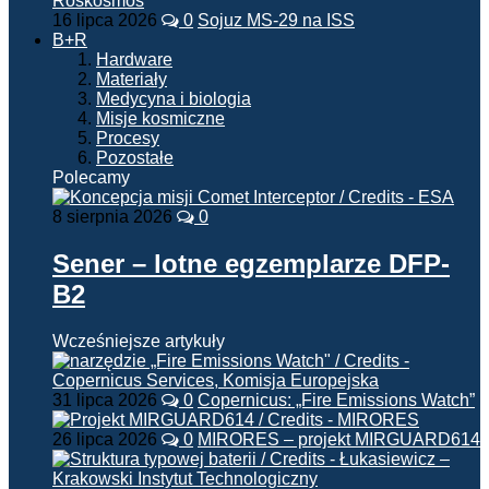
16 lipca 2026
0
Sojuz MS-29 na ISS
B+R
Hardware
Materiały
Medycyna i biologia
Misje kosmiczne
Procesy
Pozostałe
Polecamy
8 sierpnia 2026
0
Sener – lotne egzemplarze DFP-
B2
Wcześniejsze artykuły
31 lipca 2026
0
Copernicus: „Fire Emissions Watch”
26 lipca 2026
0
MIRORES – projekt MIRGUARD614