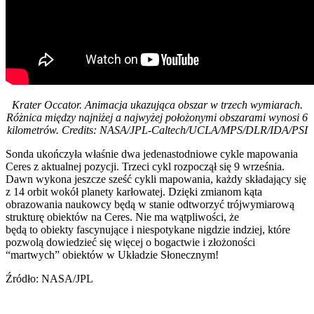
Krater Occator. Animacja ukazująca obszar w trzech wymiarach.
Różnica między najniżej a najwyżej położonymi obszarami wynosi 6
kilometrów. Credits: NASA/JPL-Caltech/UCLA/MPS/DLR/IDA/PSI
Sonda ukończyła właśnie dwa jedenastodniowe cykle mapowania
Ceres z aktualnej pozycji. Trzeci cykl rozpoczął się 9 września.
Dawn wykona jeszcze sześć cykli mapowania, każdy składający się
z 14 orbit wokół planety karłowatej. Dzięki zmianom kąta
obrazowania naukowcy będą w stanie odtworzyć trójwymiarową
strukturę obiektów na Ceres. Nie ma wątpliwości, że
będą to obiekty fascynujące i niespotykane nigdzie indziej, które
pozwolą dowiedzieć się więcej o bogactwie i złożoności
“martwych” obiektów w Układzie Słonecznym!
Źródło: NASA/JPL