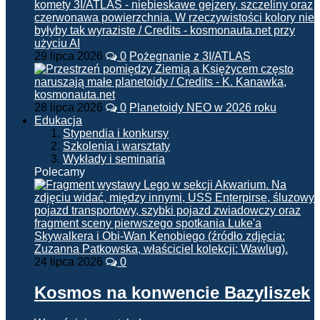
29 lipca 2026
0
Pożegnanie z 3I/ATLAS
28 lipca 2026
0
Planetoidy NEO w 2026 roku
Edukacja
Stypendia i konkursy
Szkolenia i warsztaty
Wykłady i seminaria
Polecamy
24 lipca 2026
0
Kosmos na konwencie Bazyliszek