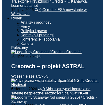
15 lipca 2026
0
Ośrodek ESA powstanie w
Warszawie
Rynek
Analizy i prognozy
Firmy
Polityka i prawo
Kontrakty i przetargi
Konferencje i spotkania
Kariera
Polecamy
20 lipca 2026
0
Creotech – projekt ASTRAL
Wcześniejsze artykuły
6 sierpnia 2026
0
Airbus otrzymał kontrakt na
satelitę bezpiecznej łączności SpainSat NG-III