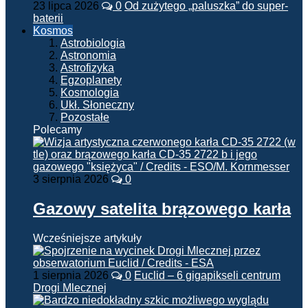
23 lipca 2026
0
Od zużytego „paluszka” do super-
baterii
Kosmos
Astrobiologia
Astronomia
Astrofizyka
Egzoplanety
Kosmologia
Ukł. Słoneczny
Pozostałe
Polecamy
3 sierpnia 2026
0
Gazowy satelita brązowego karła
Wcześniejsze artykuły
1 sierpnia 2026
0
Euclid – 6 gigapikseli centrum
Drogi Mlecznej