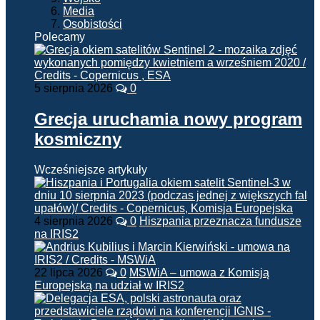
Media
Osobistości
Polecamy
5 sierpnia 2026
0
Grecja uruchamia nowy program
kosmiczny
Wcześniejsze artykuły
4 sierpnia 2026
0
Hiszpania przeznacza fundusze
na IRIS2
22 lipca 2026
0
MSWiA – umowa z Komisją
Europejską na udział w IRIS2