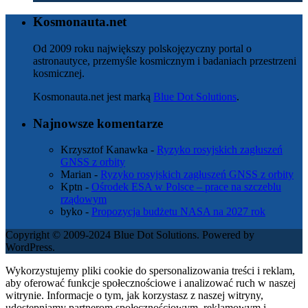
Kosmonauta.net
Od 2009 roku największy polskojęzyczny portal o
astronautyce, przemyśle kosmicznym i badaniach przestrzeni
kosmicznej.
Kosmonauta.net jest marką
Blue Dot Solutions
.
Najnowsze komentarze
Krzysztof Kanawka
-
Ryzyko rosyjskich zagłuszeń
GNSS z orbity
Marian
-
Ryzyko rosyjskich zagłuszeń GNSS z orbity
Kptn
-
Ośrodek ESA w Polsce – prace na szczeblu
rządowym
byko
-
Propozycja budżetu NASA na 2027 rok
Copyright © 2009-2024 Blue Dot Solutions. Powered by
WordPress.
Wykorzystujemy pliki cookie do spersonalizowania treści i reklam,
aby oferować funkcje społecznościowe i analizować ruch w naszej
witrynie. Informacje o tym, jak korzystasz z naszej witryny,
udostępniamy partnerom społecznościowym, reklamowym i