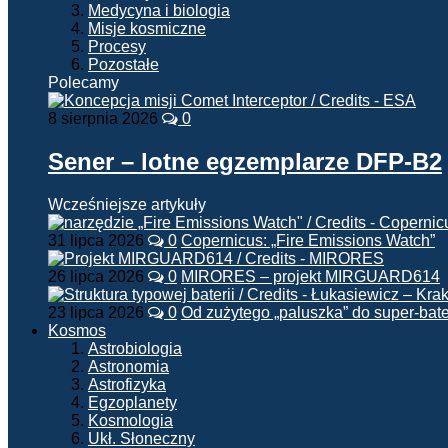
Medycyna i biologia
Misje kosmiczne
Procesy
Pozostałe
Polecamy
8 sierpnia 2026
0
Sener – lotne egzemplarze DFP-B2
Wcześniejsze artykuły
31 lipca 2026
0
Copernicus: „Fire Emissions Watch”
26 lipca 2026
0
MIRORES – projekt MIRGUARD614
23 lipca 2026
0
Od zużytego „paluszka” do super-bate
Kosmos
Astrobiologia
Astronomia
Astrofizyka
Egzoplanety
Kosmologia
Ukł. Słoneczny