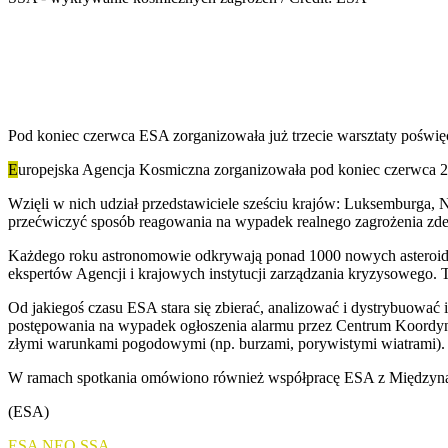
Pod koniec czerwca ESA zorganizowała już trzecie warsztaty poświę
E
uropejska Agencja Kosmiczna zorganizowała pod koniec czerwca 201
Wzięli w nich udział przedstawiciele sześciu krajów: Luksemburga, N
przećwiczyć sposób reagowania na wypadek realnego zagrożenia zde
Każdego roku astronomowie odkrywają ponad 1000 nowych asteroid i 
ekspertów Agencji i krajowych instytucji zarządzania kryzysowego. To
Od jakiegoś czasu ESA stara się zbierać, analizować i dystrybuować
postępowania na wypadek ogłoszenia alarmu przez Centrum Koordyna
złymi warunkami pogodowymi (np. burzami, porywistymi wiatrami).
W ramach spotkania omówiono również współpracę ESA z Międzynarod
(ESA)
ESA
NEO
SSA