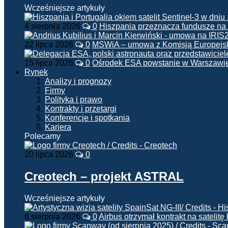
Wcześniejsze artykuły
4 sierpnia 2026
0
Hiszpania przeznacza fundusze na
22 lipca 2026
0
MSWiA – umowa z Komisją Europejsk
15 lipca 2026
0
Ośrodek ESA powstanie w Warszawi
Rynek
Analizy i prognozy
Firmy
Polityka i prawo
Kontrakty i przetargi
Konferencje i spotkania
Kariera
Polecamy
20 lipca 2026
0
Creotech – projekt ASTRAL
Wcześniejsze artykuły
6 sierpnia 2026
0
Airbus otrzymał kontrakt na satelit