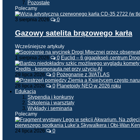
Pozostałe
Polecamy
3 sierpnia 2026
0
Gazowy satelita brązowego karła
Wcześniejsze artykuły
1 sierpnia 2026
0
Euclid – 6 gigapikseli centrum Drog
29 lipca 2026
0
Pożegnanie z 3I/ATLAS
28 lipca 2026
0
Planetoidy NEO w 2026 roku
Edukacja
Stypendia i konkursy
Szkolenia i warsztaty
Wykłady i seminaria
Polecamy
24 lipca 2026
0