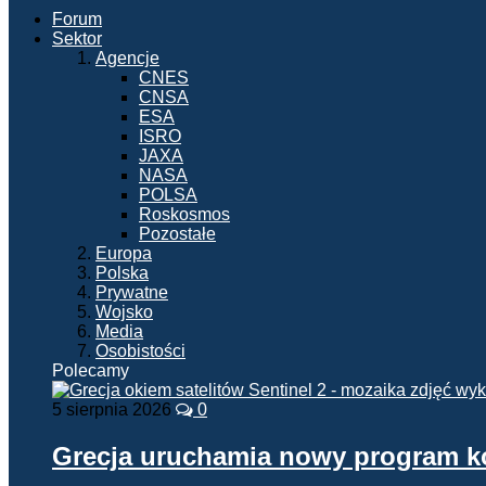
Forum
Sektor
Agencje
CNES
CNSA
ESA
ISRO
JAXA
NASA
POLSA
Roskosmos
Pozostałe
Europa
Polska
Prywatne
Wojsko
Media
Osobistości
Polecamy
5 sierpnia 2026
0
Grecja uruchamia nowy program 