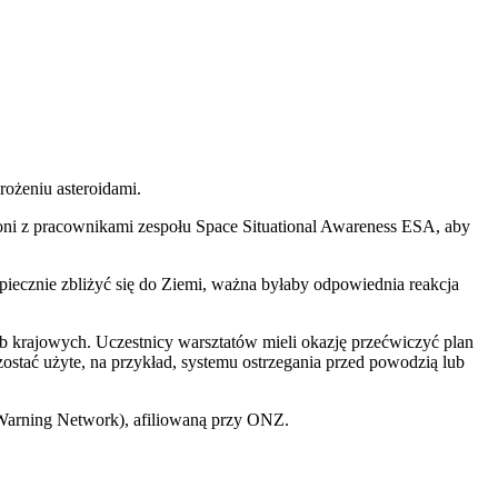
rożeniu asteroidami.
ę oni z pracownikami zespołu Space Situational Awareness ESA, aby
iecznie zbliżyć się do Ziemi, ważna byłaby odpowiednia reakcja
żb krajowych. Uczestnicy warsztatów mieli okazję przećwiczyć plan
tać użyte, na przykład, systemu ostrzegania przed powodzią lub
Warning Network), afiliowaną przy ONZ.