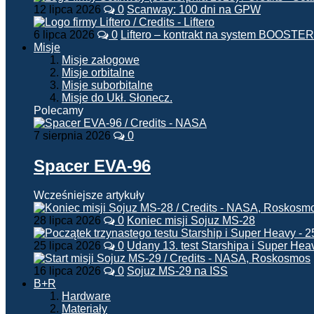
12 lipca 2026
0
Scanway: 100 dni na GPW
6 lipca 2026
0
Liftero – kontrakt na system BOOSTER
Misje
Misje załogowe
Misje orbitalne
Misje suborbitalne
Misje do Ukł. Słonecz.
Polecamy
7 sierpnia 2026
0
Spacer EVA-96
Wcześniejsze artykuły
28 lipca 2026
0
Koniec misji Sojuz MS-28
25 lipca 2026
0
Udany 13. test Starshipa i Super Hea
16 lipca 2026
0
Sojuz MS-29 na ISS
B+R
Hardware
Materiały