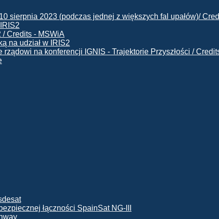
 IRIS2
ą na udział w IRIS2
e
ę bezpiecznej łączności SpainSat NG-III