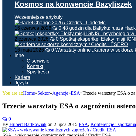
Kosmos na konwencie Bazyliszek
Wcześniejsze artykuły
16 czerwca 2026
0
48 godzin dla Bałtyku: rusza Ha
2 czerwca 2026
0
Spotkaj ekspertkę: Efekty misji IG
16 maja 2026
0
Warsztaty online „Kariera w sektorz
Inne
O serwisie
Kontakt
Spis treści
Kariera
Języki
You are at:
Home
»
Sektor
»
Agencje
»
ESA
»
Trzecie warsztaty ESA o za
Trzecie warsztaty ESA o zagrożeniu aster
0
By
Hubert Bartkowiak
on
2 lipca 2015
ESA
,
Konferencje i spotkania
SSA - wykrywanie kosmicznych zagrożeń / Credit: ESA