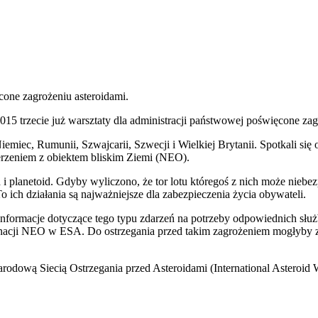
cone zagrożeniu asteroidami.
5 trzecie już warsztaty dla administracji państwowej poświęcone zag
iemiec, Rumunii, Szwajcarii, Szwecji i Wielkiej Brytanii. Spotkali si
rzeniem z obiektem bliskim Ziemi (NEO).
planetoid. Gdyby wyliczono, że tor lotu któregoś z nich może niebezp
 ich działania są najważniejsze dla zabezpieczenia życia obywateli.
 informacje dotyczące tego typu zdarzeń na potrzeby odpowiednich słu
cji NEO w ESA. Do ostrzegania przed takim zagrożeniem mogłyby zos
ową Siecią Ostrzegania przed Asteroidami (International Asteroid 