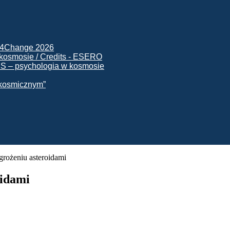
ck4Change 2026
NIS – psychologia w kosmosie
e kosmicznym”
grożeniu asteroidami
oidami