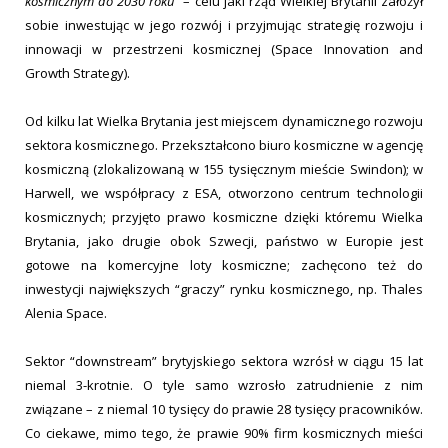
kosmicznym do 2030 roku”
– celu jaki rząd Wielkiej Brytanii założył
sobie inwestując w jego rozwój i przyjmując strategię rozwoju i
innowacji w przestrzeni kosmicznej (Space Innovation and
Growth Strategy).
Od kilku lat Wielka Brytania jest miejscem dynamicznego rozwoju
sektora kosmicznego. Przekształcono biuro kosmiczne w agencję
kosmiczną (zlokalizowaną w 155 tysięcznym mieście Swindon); w
Harwell, we współpracy z ESA, otworzono centrum technologii
kosmicznych; przyjęto prawo kosmiczne dzięki któremu Wielka
Brytania, jako drugie obok Szwecji, państwo w Europie jest
gotowe na komercyjne loty kosmiczne; zachęcono też do
inwestycji największych “graczy” rynku kosmicznego, np. Thales
Alenia Space.
Sektor “downstream” brytyjskiego sektora wzrósł w ciągu 15 lat
niemal 3-krotnie. O tyle samo wzrosło zatrudnienie z nim
związane – z niemal 10 tysięcy do prawie 28 tysięcy pracowników.
Co ciekawe, mimo tego, że prawie 90% firm kosmicznych mieści