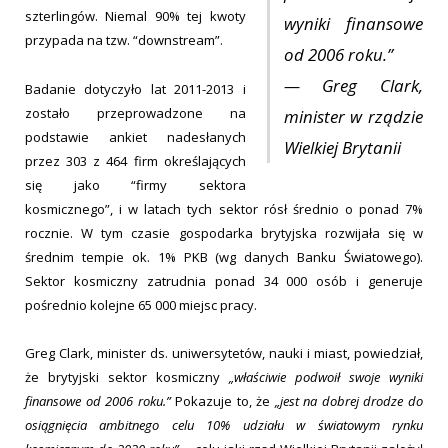
szterlingów. Niemal 90% tej kwoty
wyniki finansowe
przypada na tzw. “downstream”.
od 2006 roku.”
— Greg Clark,
Badanie dotyczyło lat 2011-2013 i
zostało przeprowadzone na
minister w rządzie
podstawie ankiet nadesłanych
Wielkiej Brytanii
przez 303 z 464 firm określających
się jako “firmy sektora
kosmicznego”, i w latach tych sektor rósł średnio o ponad 7%
rocznie. W tym czasie gospodarka brytyjska rozwijała się w
średnim tempie ok. 1% PKB (wg danych Banku Światowego).
Sektor kosmiczny zatrudnia ponad 34 000 osób i generuje
pośrednio kolejne 65 000 miejsc pracy.
Greg Clark, minister ds. uniwersytetów, nauki i miast, powiedział,
że brytyjski sektor kosmiczny
„właściwie podwoił swoje wyniki
finansowe od 2006 roku.”
Pokazuje to, że
„jest na dobrej drodze do
osiągnięcia ambitnego celu 10% udziału w światowym rynku