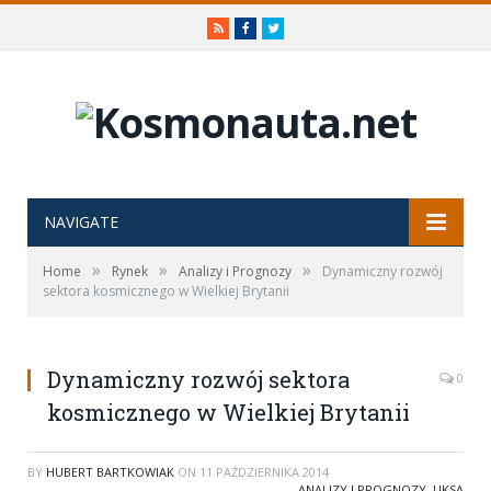
RSS
Facebook
Twitter
NAVIGATE
»
»
»
Home
Rynek
Analizy i Prognozy
Dynamiczny rozwój
sektora kosmicznego w Wielkiej Brytanii
Dynamiczny rozwój sektora
0
kosmicznego w Wielkiej Brytanii
BY
HUBERT BARTKOWIAK
ON
11 PAŹDZIERNIKA 2014
ANALIZY I PROGNOZY
,
UKSA