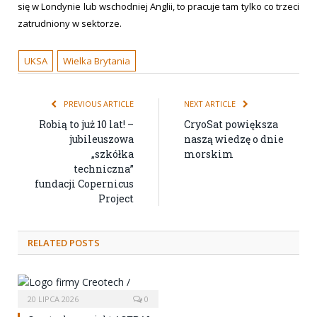
się w Londynie lub wschodniej Anglii, to pracuje tam tylko co trzeci
zatrudniony w sektorze.
UKSA
Wielka Brytania
PREVIOUS ARTICLE
NEXT ARTICLE
Robią to już 10 lat! –
CryoSat powiększa
jubileuszowa
naszą wiedzę o dnie
„szkółka
morskim
techniczna”
fundacji Copernicus
Project
RELATED POSTS
20 LIPCA 2026
0