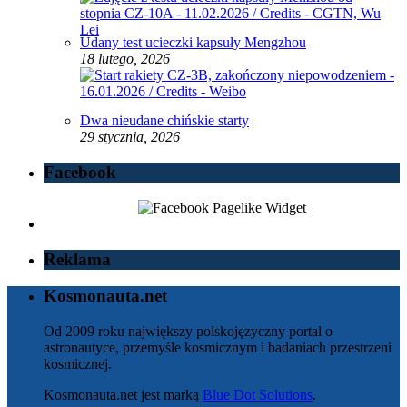
Udany test ucieczki kapsuły Mengzhou
18 lutego, 2026
Dwa nieudane chińskie starty
29 stycznia, 2026
Facebook
Reklama
Kosmonauta.net
Od 2009 roku największy polskojęzyczny portal o
astronautyce, przemyśle kosmicznym i badaniach przestrzeni
kosmicznej.
Kosmonauta.net jest marką
Blue Dot Solutions
.