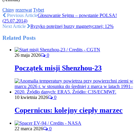
Chiny
rezerwat
Tybet
Previous Article
Głosowanie Sejmu – powstanie POLSA!
(25.07.2014)
Next Article
Ryzyko potężnej burzy magnetycznej: 12%
Related Posts
26 maja 2026
0
Początek misji Shenzhou-23
10 kwietnia 2026
0
Copernicus: kolejny ciepły marzec
22 marca 2026
0