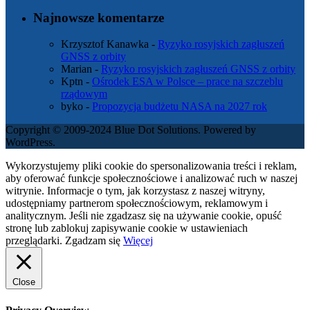
Najnowsze komentarze
Krzysztof Kanawka
-
Ryzyko rosyjskich zagłuszeń
GNSS z orbity
Marian
-
Ryzyko rosyjskich zagłuszeń GNSS z orbity
Kptn
-
Ośrodek ESA w Polsce – prace na szczeblu
rządowym
byko
-
Propozycja budżetu NASA na 2027 rok
Copyright © 2009-2024 Blue Dot Solutions. Powered by
WordPress.
Wykorzystujemy pliki cookie do spersonalizowania treści i reklam,
aby oferować funkcje społecznościowe i analizować ruch w naszej
witrynie. Informacje o tym, jak korzystasz z naszej witryny,
udostępniamy partnerom społecznościowym, reklamowym i
analitycznym. Jeśli nie zgadzasz się na używanie cookie, opuść
stronę lub zablokuj zapisywanie cookie w ustawieniach
przeglądarki.
Zgadzam się
Więcej
Close