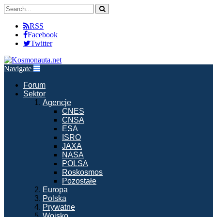
RSS
Facebook
Twitter
Navigate
Forum
Sektor
Agencje
CNES
CNSA
ESA
ISRO
JAXA
NASA
POLSA
Roskosmos
Pozostałe
Europa
Polska
Prywatne
Wojsko