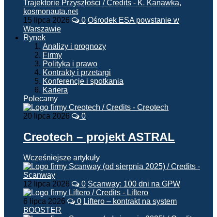
15 lipca 2026
0
Ośrodek ESA powstanie w
Warszawie
Rynek
Analizy i prognozy
Firmy
Polityka i prawo
Kontrakty i przetargi
Konferencje i spotkania
Kariera
Polecamy
20 lipca 2026
0
Creotech – projekt ASTRAL
Wcześniejsze artykuły
12 lipca 2026
0
Scanway: 100 dni na GPW
6 lipca 2026
0
Liftero – kontrakt na system
BOOSTER