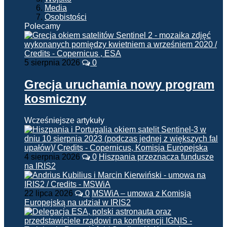
Media
Osobistości
Polecamy
5 sierpnia 2026
0
Grecja uruchamia nowy program
kosmiczny
Wcześniejsze artykuły
4 sierpnia 2026
0
Hiszpania przeznacza fundusze
na IRIS2
22 lipca 2026
0
MSWiA – umowa z Komisją
Europejską na udział w IRIS2