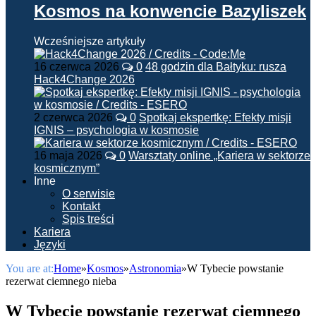
Kosmos na konwencie Bazyliszek
Wcześniejsze artykuły
16 czerwca 2026
0
48 godzin dla Bałtyku: rusza
Hack4Change 2026
2 czerwca 2026
0
Spotkaj ekspertkę: Efekty misji
IGNIS – psychologia w kosmosie
16 maja 2026
0
Warsztaty online „Kariera w sektorze
kosmicznym”
Inne
O serwisie
Kontakt
Spis treści
Kariera
Języki
You are at:
Home
»
Kosmos
»
Astronomia
»
W Tybecie powstanie
rezerwat ciemnego nieba
W Tybecie powstanie rezerwat ciemnego