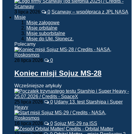
3 lipca 2026
0
Scanway – współpraca z JPL NASA
Misje
Misje załogowe
Misje orbitalne
Misje suborbitalne
Misje do Ukł. Słonecz.
Polecamy
28 lipca 2026
0
Koniec misji Sojuz MS-28
Wcześniejsze artykuły
25 lipca 2026
0
Udany 13. test Starshipa i Super
Heavy
16 lipca 2026
0
Sojuz MS-29 na ISS