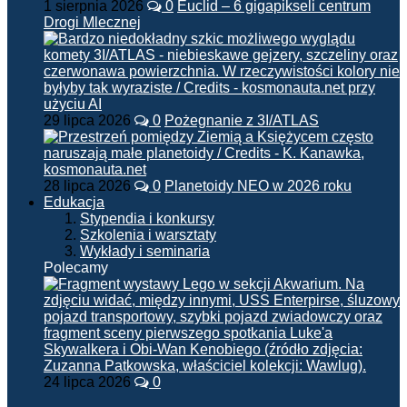
1 sierpnia 2026
0
Euclid – 6 gigapikseli centrum
Drogi Mlecznej
29 lipca 2026
0
Pożegnanie z 3I/ATLAS
28 lipca 2026
0
Planetoidy NEO w 2026 roku
Edukacja
Stypendia i konkursy
Szkolenia i warsztaty
Wykłady i seminaria
Polecamy
24 lipca 2026
0