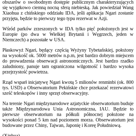
obszarów o swobodnym dostępie publicznym charakteryzujących
się wyjątkowo ciemną nocną sferą niebieską. Jak powiedział Wang
Xiaohua z chińskiego oddziału IDA, jeśli aplikacja Ngari zostanie
przyjęta, będzie to pierwszy tego typu rezerwat w Azji.
Wśród parków zrzeszonych w IDA tylko pięć położonych jest w
Europie (po dwa w Wielkiej Brytanii i Węgrzech, jeden w
Niemczech) a pozostałe w USA.
Płaskowyż Ngari, będący częścią Wyżyny Tybetańskiej, położony
na wysokość ok. 5000 metrów n.p.m, jest bardzo dobrym miejscem
do prowadzenia obserwacji astronomicznych. Jest bardzo rzadko
zaludniony, panuje tam ograniczona wilgotność i bardzo wysoka
przejrzystość powietrza.
Rząd wsparł inicjatywę Ngari kwotą 5 milionów renminbi (ok. 800
tys. USD) a Obserwatorium Pekińskie chce przekazać rezerwatowi
sześć teleskopów i inny sprzęt obserwacyjny.
Na terenie Ngari międzynarodowe azjatyckie obserwatorium buduje
także Międzynarodowa Unia Astronomiczna, IAU. Będzie to
pierwsze obserwatorium na półkuli północnej położone na
wysokości ponad 5 km nad poziomem morza. Obserwatorium jest
budowane przez Chiny, Tajwan, Japonię i Koreę Południową.
(Xinhua)