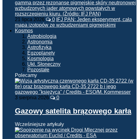
21 lipca 2026
0
IFJ PAN: Jeden eksperyment, cała
mapa izotopów ze wzbudzeniami pigmejskimi
Kosmos
Astrobiologia
Astronomia
Astrofizyka
Egzoplanety
Kosmologia
Ukł. Słoneczny
Pozostałe
Polecamy
3 sierpnia 2026
0
Gazowy satelita brązowego karła
Wcześniejsze artykuły