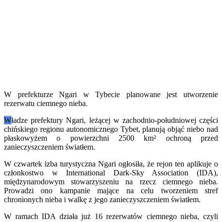
W prefekturze Ngari w Tybecie planowane jest utworzenie
rezerwatu ciemnego nieba.
W
ładze prefektury Ngari, leżącej w zachodnio-południowej części
chińskiego regionu autonomicznego Tybet, planują objąć niebo nad
płaskowyżem o powierzchni 2500 km² ochroną przed
zanieczyszczeniem światłem.
W czwartek izba turystyczna Ngari ogłosiła, że rejon ten aplikuje o
członkostwo w International Dark-Sky Association (IDA),
międzynarodowym stowarzyszeniu na rzecz ciemnego nieba.
Prowadzi ono kampanie mające na celu tworzeniem stref
chronionych nieba i walkę z jego zanieczyszczeniem światłem.
W ramach IDA działa już 16 rezerwatów ciemnego nieba, czyli