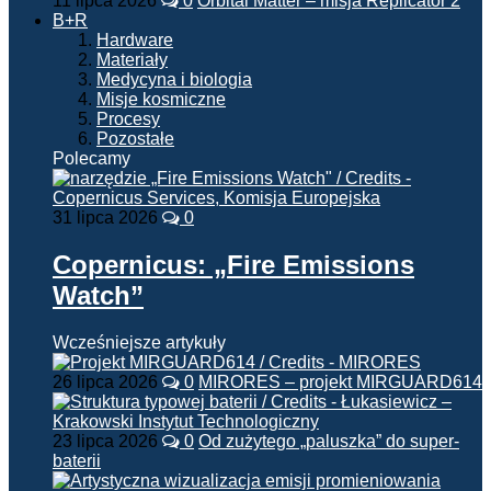
11 lipca 2026
0
Orbital Matter – misja Replicator 2
B+R
Hardware
Materiały
Medycyna i biologia
Misje kosmiczne
Procesy
Pozostałe
Polecamy
31 lipca 2026
0
Copernicus: „Fire Emissions
Watch”
Wcześniejsze artykuły
26 lipca 2026
0
MIRORES – projekt MIRGUARD614
23 lipca 2026
0
Od zużytego „paluszka” do super-
baterii