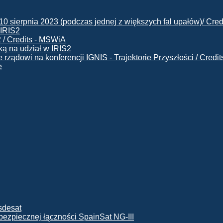
 IRIS2
ą na udział w IRIS2
e
ę bezpiecznej łączności SpainSat NG-III