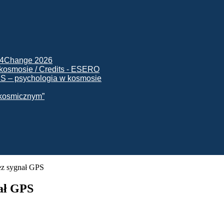
ck4Change 2026
NIS – psychologia w kosmosie
e kosmicznym”
ez sygnał GPS
nał GPS