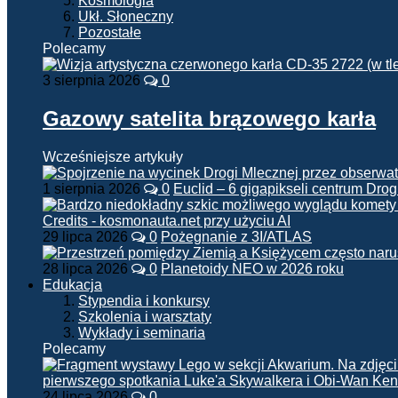
Kosmologia
Ukł. Słoneczny
Pozostałe
Polecamy
3 sierpnia 2026
0
Gazowy satelita brązowego karła
Wcześniejsze artykuły
1 sierpnia 2026
0
Euclid – 6 gigapikseli centrum Drog
29 lipca 2026
0
Pożegnanie z 3I/ATLAS
28 lipca 2026
0
Planetoidy NEO w 2026 roku
Edukacja
Stypendia i konkursy
Szkolenia i warsztaty
Wykłady i seminaria
Polecamy
24 lipca 2026
0