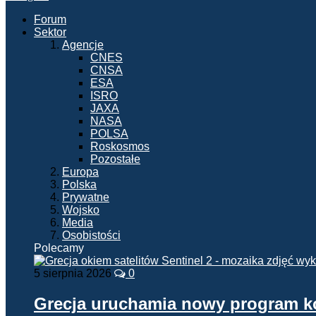
Forum
Sektor
Agencje
CNES
CNSA
ESA
ISRO
JAXA
NASA
POLSA
Roskosmos
Pozostałe
Europa
Polska
Prywatne
Wojsko
Media
Osobistości
Polecamy
5 sierpnia 2026
0
Grecja uruchamia nowy program 