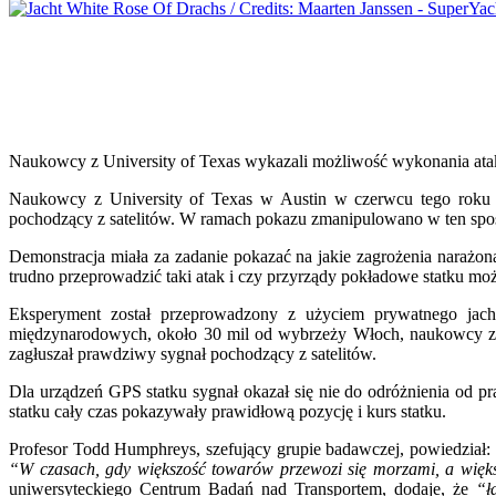
Naukowcy z University of Texas wykazali możliwość wykonania ata
Naukowcy z University of Texas w Austin w czerwcu tego roku 
pochodzący z satelitów. W ramach pokazu zmanipulowano w ten spo
Demonstracja miała za zadanie pokazać na jakie zagrożenia narażona 
trudno przeprowadzić taki atak i czy przyrządy pokładowe statku mo
Eksperyment został przeprowadzony z użyciem prywatnego ja
międzynarodowych, około 30 mil od wybrzeży Włoch, naukowcy za
zagłuszał prawdziwy sygnał pochodzący z satelitów.
Dla urządzeń GPS statku sygnał okazał się nie do odróżnienia od p
statku cały czas pokazywały prawidłową pozycję i kurs statku.
Profesor Todd Humphreys, szefujący grupie badawczej, powiedział:
“W czasach, gdy większość towarów przewozi się morzami, a większ
uniwersyteckiego Centrum Badań nad Transportem, dodaje, że
“ł