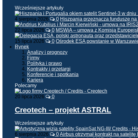
Wcześniejsze artykuły
4 sierpnia 2026
0
Hiszpania przeznacza fundusze na
22 lipca 2026
0
MSWiA – umowa z Komisją Europejsk
15 lipca 2026
0
Ośrodek ESA powstanie w Warszawi
Rynek
Analizy i prognozy
Firmy
Polityka i prawo
Kontrakty i przetargi
Konferencje i spotkania
Kariera
Polecamy
20 lipca 2026
0
Creotech – projekt ASTRAL
Wcześniejsze artykuły
6 sierpnia 2026
0
Airbus otrzymał kontrakt na satelit