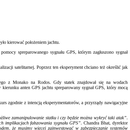
ło kierować położeniem jachtu.
a pomocy spreparowanego sygnału GPS, którym zagłuszono sygnał
zacji satelitarnej. Poprzez ten eksperyment chciano też określić jak
cego z Monako na Rodos. Gdy statek znajdował się na wodach
 kierunku anten GPS jachtu spreparowany sygnał GPS, który mocą
kurs zgodnie z intencją eksperymentatorów, a przyrządy nawigacyjne
żliwe zamanipulowanie statku i czy będzie można wykryć taki atak”
.
ych implikacjach fałszowania sygnału GPS”
. Chandra Bhat, dyrektor
owodem, że musimy więcej zainwestować w zabezpieczanie systemów