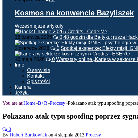
Kosmos na konwencie Bazyliszek
Wcześniejsze artykuły
16 czerwca 2026
0
48 godzin dla Bałtyku: rusza Ha
2 czerwca 2026
0
Spotkaj ekspertkę: Efekty misji IG
16 maja 2026
0
Warsztaty online „Kariera w sektorz
Inne
O serwisie
Kontakt
Spis treści
Kariera
Języki
You are at:
Home
»
B+R
»
Procesy
»
Pokazano atak typu spoofing poprz
Pokazano atak typu spoofing poprzez syg
0
By
Hubert Bartkowiak
on
4 sierpnia 2013
Procesy