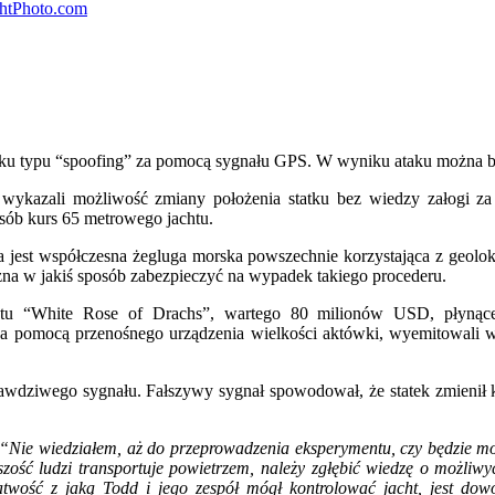
ku typu “spoofing” za pomocą sygnału GPS. W wyniku ataku można by
wykazali możliwość zmiany położenia statku bez wiedzy załogi z
sób kurs 65 metrowego jachtu.
jest współczesna żegluga morska powszechnie korzystająca z geolokali
żna w jakiś sposób zabezpieczyć na wypadek takiego procederu.
chtu “White Rose of Drachs”, wartego 80 milionów USD, płyną
 pomocą przenośnego urządzenia wielkości aktówki, wyemitowali w
rawdziwego sygnału. Fałszywy sygnał spowodował, że statek zmienił 
“Nie wiedziałem, aż do przeprowadzenia eksperymentu, czy będzie mo
ość ludzi transportuje powietrzem, należy zgłębić wiedzę o możliw
atwość z jaką Todd i jego zespół mógł kontrolować jacht, jest d