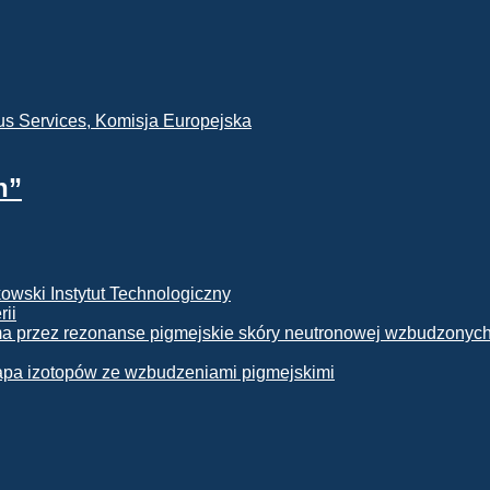
h”
rii
apa izotopów ze wzbudzeniami pigmejskimi