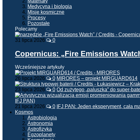
Materiały
Medycyna i biologia
Misje kosmiczne
Procesy
Pozostałe
Polecamy
31 lipca 2026
0
Copernicus: „Fire Emissions Watc
Wcześniejsze artykuły
26 lipca 2026
0
MIRORES – projekt MIRGUARD614
23 lipca 2026
0
Od zużytego „paluszka” do super-bate
21 lipca 2026
0
IFJ PAN: Jeden eksperyment, cała m
Kosmos
Astrobiologia
Astronomia
Astrofizyka
Egzoplanety