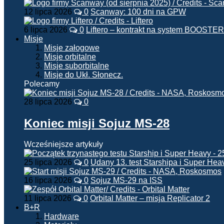
12 lipca 2026
0
Scanway: 100 dni na GPW
6 lipca 2026
0
Liftero – kontrakt na system BOOSTER
Misje
Misje załogowe
Misje orbitalne
Misje suborbitalne
Misje do Ukł. Słonecz.
Polecamy
28 lipca 2026
0
Koniec misji Sojuz MS-28
Wcześniejsze artykuły
25 lipca 2026
0
Udany 13. test Starshipa i Super Hea
16 lipca 2026
0
Sojuz MS-29 na ISS
11 lipca 2026
0
Orbital Matter – misja Replicator 2
B+R
Hardware