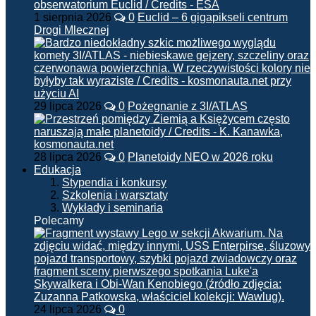
1 sierpnia 2026
0
Euclid – 6 gigapikseli centrum
Drogi Mlecznej
29 lipca 2026
0
Pożegnanie z 3I/ATLAS
28 lipca 2026
0
Planetoidy NEO w 2026 roku
Edukacja
Stypendia i konkursy
Szkolenia i warsztaty
Wykłady i seminaria
Polecamy
24 lipca 2026
0