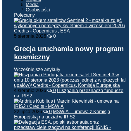
Media
Osobistości
Polecamy
5 sierpnia 2026
0
Grecja uruchamia nowy program
kosmiczny
Wcześniejsze artykuły
4 sierpnia 2026
0
Hiszpania przeznacza fundusze
na IRIS2
22 lipca 2026
0
MSWiA – umowa z Komisją
Europejską na udział w IRIS2