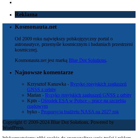
Reklama
Kosmonauta.net
Od 2009 roku największy polskojęzyczny portal o
astronautyce, przemyśle kosmicznym i badaniach przestrzeni
kosmicznej.
Kosmonauta.net jest marką
Blue Dot Solutions
.
Najnowsze komentarze
Krzysztof Kanawka
-
Ryzyko rosyjskich zagłuszeń
GNSS z orbity
Marian
-
Ryzyko rosyjskich zagłuszeń GNSS z orbity
Kptn
-
Ośrodek ESA w Polsce – prace na szczeblu
rządowym
byko
-
Propozycja budżetu NASA na 2027 rok
Copyright © 2009-2024 Blue Dot Solutions. Powered by
WordPress.