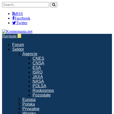
RSS
Facebook
Twitter
Navigate
Forum
Sektor
Agencje
CNES
CNSA
ESA
ISRO
JAXA
NASA
POLSA
Roskosmos
Pozostałe
Europa
Polska
Prywatne
Wojsko