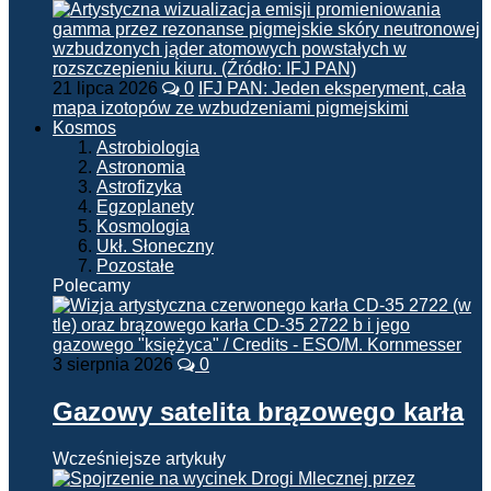
21 lipca 2026
0
IFJ PAN: Jeden eksperyment, cała
mapa izotopów ze wzbudzeniami pigmejskimi
Kosmos
Astrobiologia
Astronomia
Astrofizyka
Egzoplanety
Kosmologia
Ukł. Słoneczny
Pozostałe
Polecamy
3 sierpnia 2026
0
Gazowy satelita brązowego karła
Wcześniejsze artykuły