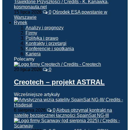
15 lipca 2026
0
Ośrodek ESA powstanie w
Warszawie
Rynek
Analizy i prognozy
Firmy
Polityka i prawo
Kontrakty i przetargi
Konferencje i spotkania
Kariera
Polecamy
20 lipca 2026
0
Creotech – projekt ASTRAL
Wcześniejsze artykuły
6 sierpnia 2026
0
Airbus otrzymał kontrakt na
satelitę bezpiecznej łączności SpainSat NG-III