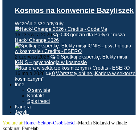
Kosmos na konwencie Bazyliszek
Wcześniejsze artykuły
16 czerwca 2026
0
48 godzin dla Bałtyku: rusza
Hack4Change 2026
2 czerwca 2026
0
Spotkaj ekspertkę: Efekty misji
IGNIS – psychologia w kosmosie
16 maja 2026
0
Warsztaty online „Kariera w sektorze
kosmicznym”
Inne
O serwisie
Kontakt
Spis treści
Kariera
Języki
You are at:
Home
»
Sektor
»
Osobistości
»
Marcin Stolarski w finale
konkursu Famelab