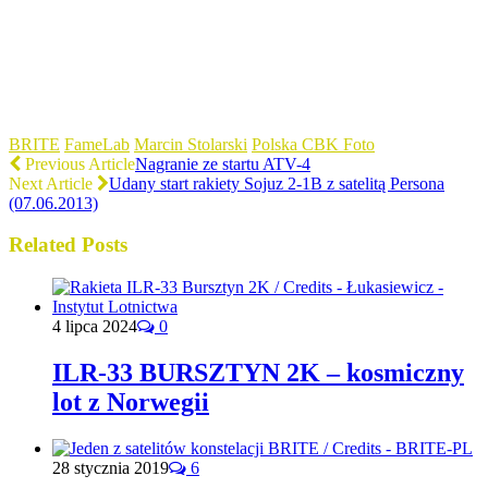
BRITE
FameLab
Marcin Stolarski
Polska CBK Foto
Previous Article
Nagranie ze startu ATV-4
Next Article
Udany start rakiety Sojuz 2-1B z satelitą Persona
(07.06.2013)
Related Posts
4 lipca 2024
0
ILR-33 BURSZTYN 2K – kosmiczny
lot z Norwegii
28 stycznia 2019
6