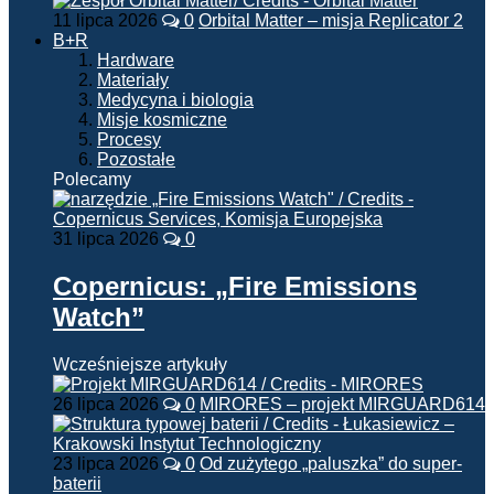
11 lipca 2026
0
Orbital Matter – misja Replicator 2
B+R
Hardware
Materiały
Medycyna i biologia
Misje kosmiczne
Procesy
Pozostałe
Polecamy
31 lipca 2026
0
Copernicus: „Fire Emissions
Watch”
Wcześniejsze artykuły
26 lipca 2026
0
MIRORES – projekt MIRGUARD614
23 lipca 2026
0
Od zużytego „paluszka” do super-
baterii