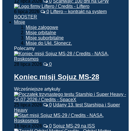
12 lipca 2026
0
Scanway: 100 dni na GPW
6 lipca 2026
0
Liftero – kontrakt na system
BOOSTER
Misje
Misje załogowe
Misje orbitalne
Misje suborbitalne
Misje do Ukł. Słonecz.
Polecamy
28 lipca 2026
0
Koniec misji Sojuz MS-28
Wcześniejsze artykuły
25 lipca 2026
0
Udany 13. test Starshipa i Super
Heavy
16 lipca 2026
0
Sojuz MS-29 na ISS