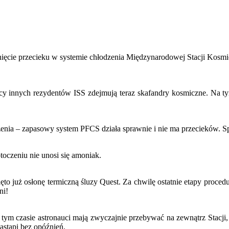
ie przecieku w systemie chłodzenia Międzynarodowej Stacji Kosmiczne
ocy innych rezydentów ISS zdejmują teraz skafandry kosmiczne. Na t
nia – zapasowy system PFCS działa sprawnie i nie ma przecieków. Sp
toczeniu nie unosi się amoniak.
ęto już osłonę termiczną śluzy Quest. Za chwilę ostatnie etapy proced
ni!
W tym czasie astronauci mają zwyczajnie przebywać na zewnątrz Stacj
stąpi bez opóźnień.