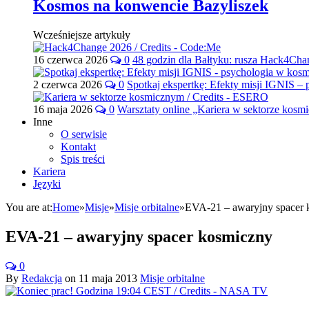
Kosmos na konwencie Bazyliszek
Wcześniejsze artykuły
16 czerwca 2026
0
48 godzin dla Bałtyku: rusza Hack4Ch
2 czerwca 2026
0
Spotkaj ekspertkę: Efekty misji IGNIS –
16 maja 2026
0
Warsztaty online „Kariera w sektorze kos
Inne
O serwisie
Kontakt
Spis treści
Kariera
Języki
You are at:
Home
»
Misje
»
Misje orbitalne
»
EVA-21 – awaryjny spacer 
EVA-21 – awaryjny spacer kosmiczny
0
By
Redakcja
on
11 maja 2013
Misje orbitalne