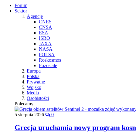
Forum
Sektor
Agencje
CNES
CNSA
ESA
ISRO
JAXA
NASA
POLSA
Roskosmos
Pozostałe
Europa
Polska
Prywatne
Wojsko
Media
Osobistości
Polecamy
5 sierpnia 2026
0
Grecja uruchamia nowy program kos