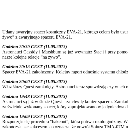
Udany awaryjny spacer kosmiczny EVA-21, którego celem było usunięc
żywo” z awaryjnego spaceru EVA-21.
Godzina 20:39 CEST (11.05.2013)
Astronauci Cassidy i Marshburn są już wewnątrz Stacji i przy pom
nasze kolejne relacje “na żywo”.
Godzina 20:13 CEST (11.05.2013)
Spacer EVA-21 zakończony. Kolejny raport odnośnie systemu chłodze
Godzina 20:00 CEST (11.05.2013)
Właz śluzy Quest zamknięty. Astronauci teraz sprawdzają czy w ich o
Godzina 19:48 CEST (11.05.2013)
Astronauci są już w śluzie Quest – za chwilę koniec spaceru. Zamkni
za świetnie wykonany spacer, który zaprojektowano w jedynie dwa d
Godzina 19:09 CEST (11.05.2013)
Rozpoczęła się procedura “bakeout”, która potrwa około godziny. 
zakończyła sie sukcesem, co oznacza, że powrót Sojuza TMA-07M na