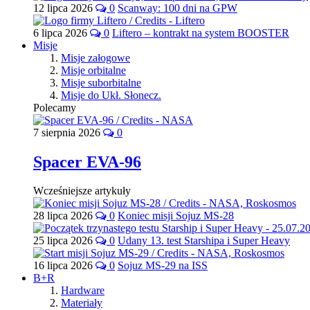
12 lipca 2026
0
Scanway: 100 dni na GPW
6 lipca 2026
0
Liftero – kontrakt na system BOOSTER
Misje
Misje załogowe
Misje orbitalne
Misje suborbitalne
Misje do Ukł. Słonecz.
Polecamy
7 sierpnia 2026
0
Spacer EVA-96
Wcześniejsze artykuły
28 lipca 2026
0
Koniec misji Sojuz MS-28
25 lipca 2026
0
Udany 13. test Starshipa i Super Heavy
16 lipca 2026
0
Sojuz MS-29 na ISS
B+R
Hardware
Materiały