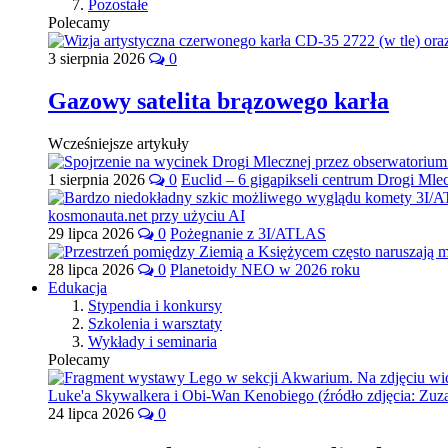
Pozostałe
Polecamy
3 sierpnia 2026
0
Gazowy satelita brązowego karła
Wcześniejsze artykuły
1 sierpnia 2026
0
Euclid – 6 gigapikseli centrum Drogi Mle
29 lipca 2026
0
Pożegnanie z 3I/ATLAS
28 lipca 2026
0
Planetoidy NEO w 2026 roku
Edukacja
Stypendia i konkursy
Szkolenia i warsztaty
Wykłady i seminaria
Polecamy
24 lipca 2026
0