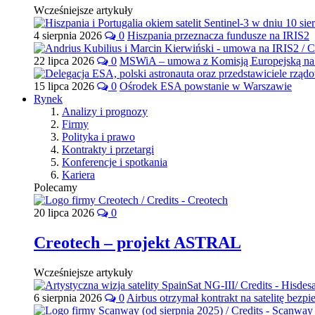
Wcześniejsze artykuły
4 sierpnia 2026
0
Hiszpania przeznacza fundusze na IRIS2
22 lipca 2026
0
MSWiA – umowa z Komisją Europejską na 
15 lipca 2026
0
Ośrodek ESA powstanie w Warszawie
Rynek
Analizy i prognozy
Firmy
Polityka i prawo
Kontrakty i przetargi
Konferencje i spotkania
Kariera
Polecamy
20 lipca 2026
0
Creotech – projekt ASTRAL
Wcześniejsze artykuły
6 sierpnia 2026
0
Airbus otrzymał kontrakt na satelitę bezpi