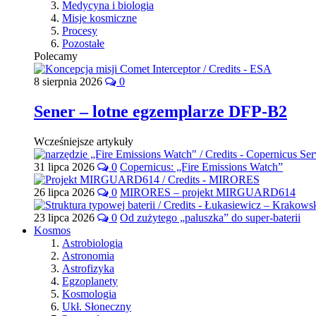
Medycyna i biologia
Misje kosmiczne
Procesy
Pozostałe
Polecamy
8 sierpnia 2026
0
Sener – lotne egzemplarze DFP-B2
Wcześniejsze artykuły
31 lipca 2026
0
Copernicus: „Fire Emissions Watch”
26 lipca 2026
0
MIRORES – projekt MIRGUARD614
23 lipca 2026
0
Od zużytego „paluszka” do super-baterii
Kosmos
Astrobiologia
Astronomia
Astrofizyka
Egzoplanety
Kosmologia
Ukł. Słoneczny