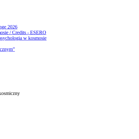
ange 2026
 psychologia w kosmosie
micznym”
kosmiczny