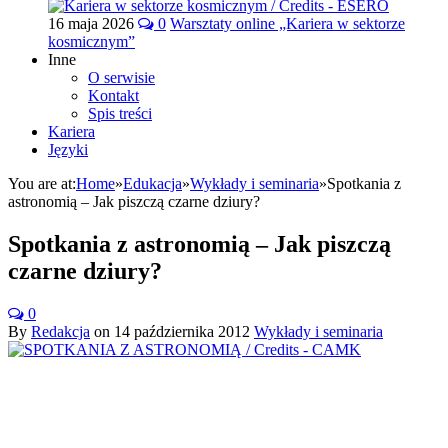
16 maja 2026
0
Warsztaty online „Kariera w sektorze
kosmicznym”
Inne
O serwisie
Kontakt
Spis treści
Kariera
Języki
You are at:
Home
»
Edukacja
»
Wykłady i seminaria
»
Spotkania z
astronomią – Jak piszczą czarne dziury?
Spotkania z astronomią – Jak piszczą
czarne dziury?
0
By
Redakcja
on
14 października 2012
Wykłady i seminaria