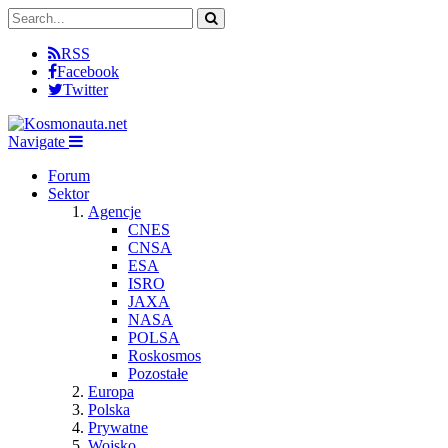
RSS
Facebook
Twitter
Navigate
Forum
Sektor
Agencje
CNES
CNSA
ESA
ISRO
JAXA
NASA
POLSA
Roskosmos
Pozostałe
Europa
Polska
Prywatne
Wojsko