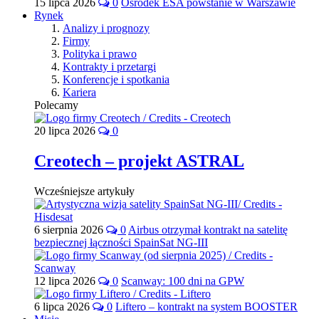
15 lipca 2026
0
Ośrodek ESA powstanie w Warszawie
Rynek
Analizy i prognozy
Firmy
Polityka i prawo
Kontrakty i przetargi
Konferencje i spotkania
Kariera
Polecamy
20 lipca 2026
0
Creotech – projekt ASTRAL
Wcześniejsze artykuły
6 sierpnia 2026
0
Airbus otrzymał kontrakt na satelitę
bezpiecznej łączności SpainSat NG-III
12 lipca 2026
0
Scanway: 100 dni na GPW
6 lipca 2026
0
Liftero – kontrakt na system BOOSTER