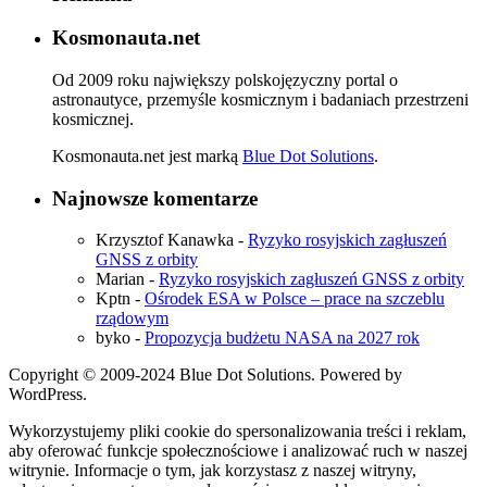
Kosmonauta.net
Od 2009 roku największy polskojęzyczny portal o
astronautyce, przemyśle kosmicznym i badaniach przestrzeni
kosmicznej.
Kosmonauta.net jest marką
Blue Dot Solutions
.
Najnowsze komentarze
Krzysztof Kanawka
-
Ryzyko rosyjskich zagłuszeń
GNSS z orbity
Marian
-
Ryzyko rosyjskich zagłuszeń GNSS z orbity
Kptn
-
Ośrodek ESA w Polsce – prace na szczeblu
rządowym
byko
-
Propozycja budżetu NASA na 2027 rok
Copyright © 2009-2024 Blue Dot Solutions. Powered by
WordPress.
Wykorzystujemy pliki cookie do spersonalizowania treści i reklam,
aby oferować funkcje społecznościowe i analizować ruch w naszej
witrynie. Informacje o tym, jak korzystasz z naszej witryny,