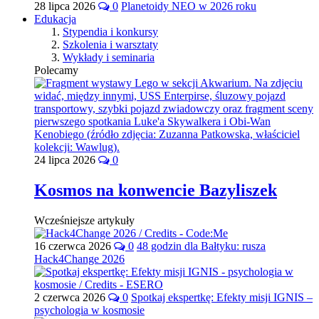
28 lipca 2026
0
Planetoidy NEO w 2026 roku
Edukacja
Stypendia i konkursy
Szkolenia i warsztaty
Wykłady i seminaria
Polecamy
24 lipca 2026
0
Kosmos na konwencie Bazyliszek
Wcześniejsze artykuły
16 czerwca 2026
0
48 godzin dla Bałtyku: rusza
Hack4Change 2026
2 czerwca 2026
0
Spotkaj ekspertkę: Efekty misji IGNIS –
psychologia w kosmosie