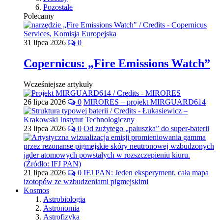
Pozostałe
Polecamy
31 lipca 2026
0
Copernicus: „Fire Emissions Watch”
Wcześniejsze artykuły
26 lipca 2026
0
MIRORES – projekt MIRGUARD614
23 lipca 2026
0
Od zużytego „paluszka” do super-baterii
21 lipca 2026
0
IFJ PAN: Jeden eksperyment, cała mapa
izotopów ze wzbudzeniami pigmejskimi
Kosmos
Astrobiologia
Astronomia
Astrofizyka