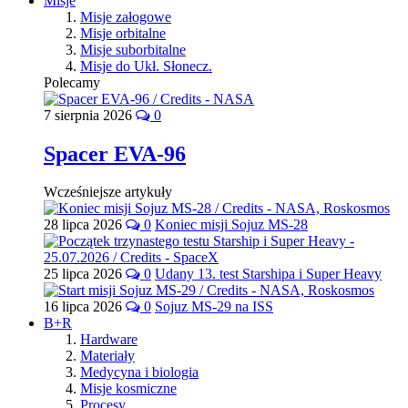
Misje
Misje załogowe
Misje orbitalne
Misje suborbitalne
Misje do Ukł. Słonecz.
Polecamy
7 sierpnia 2026
0
Spacer EVA-96
Wcześniejsze artykuły
28 lipca 2026
0
Koniec misji Sojuz MS-28
25 lipca 2026
0
Udany 13. test Starshipa i Super Heavy
16 lipca 2026
0
Sojuz MS-29 na ISS
B+R
Hardware
Materiały
Medycyna i biologia
Misje kosmiczne
Procesy