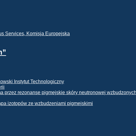
h”
rii
apa izotopów ze wzbudzeniami pigmejskimi