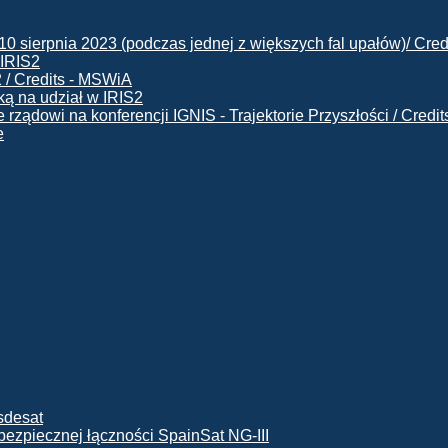
 IRIS2
ą na udział w IRIS2
e
ę bezpiecznej łączności SpainSat NG-III