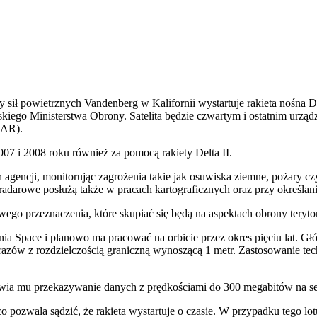
y sił powietrznych Vandenberg w Kalifornii wystartuje rakieta nośna
skiego Ministerstwa Obrony. Satelita będzie czwartym i ostatnim u
SAR).
2007 i 2008 roku również za pomocą rakiety Delta II.
h agencji, monitorując zagrożenia takie jak osuwiska ziemne, pożary c
darowe posłużą także w pracach kartograficznych oraz przy określan
go przeznaczenia, które skupiać się będą na aspektach obrony terytor
lenia Space i planowo ma pracować na orbicie przez okres pięciu lat. 
zów z rozdzielczością graniczną wynoszącą 1 metr. Zastosowanie tec
a mu przekazywanie danych z prędkościami do 300 megabitów na se
pozwala sądzić, że rakieta wystartuje o czasie. W przypadku tego lot