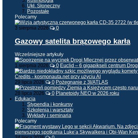
Kosmologia
Ukł. Słoneczny
Pozostałe
Polecamy
3 sierpnia 2026
0
Gazowy satelita brązowego karła
Wcześniejsze artykuły
1 sierpnia 2026
0
Euclid – 6 gigapikseli centrum Drog
29 lipca 2026
0
Pożegnanie z 3I/ATLAS
28 lipca 2026
0
Planetoidy NEO w 2026 roku
Edukacja
Stypendia i konkursy
Szkolenia i warsztaty
Wykłady i seminaria
Polecamy
24 lipca 2026
0