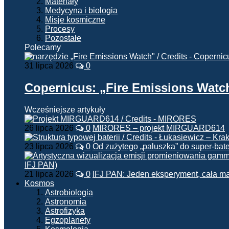
Materiały
Medycyna i biologia
Misje kosmiczne
Procesy
Pozostałe
Polecamy
31 lipca 2026
0
Copernicus: „Fire Emissions Watc
Wcześniejsze artykuły
26 lipca 2026
0
MIRORES – projekt MIRGUARD614
23 lipca 2026
0
Od zużytego „paluszka” do super-bate
21 lipca 2026
0
IFJ PAN: Jeden eksperyment, cała m
Kosmos
Astrobiologia
Astronomia
Astrofizyka
Egzoplanety