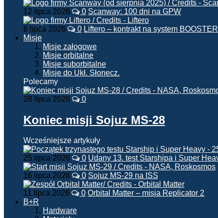
12 lipca 2026
0
Scanway: 100 dni na GPW
6 lipca 2026
0
Liftero – kontrakt na system BOOSTER
Misje
Misje załogowe
Misje orbitalne
Misje suborbitalne
Misje do Ukł. Słonecz.
Polecamy
28 lipca 2026
0
Koniec misji Sojuz MS-28
Wcześniejsze artykuły
25 lipca 2026
0
Udany 13. test Starshipa i Super Hea
16 lipca 2026
0
Sojuz MS-29 na ISS
11 lipca 2026
0
Orbital Matter – misja Replicator 2
B+R
Hardware