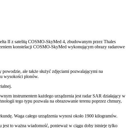
 Delta II z satelitą COSMO-SkyMed 4, zbudowanym przez Thales
rządzeniem konstelacji COSMO-SkyMed wykonującym obrazy radarowe
zy powodzie, ale także służyć zdjęciami pozwalającymi na
iu wysokości plonów.
ialnej.
Głównym instrumentem każdego urządzenia jest radar SAR działający w
hnologii tego typu pozwala na obrazowanie terenu poprzez chmury,
kundę. Waga całego urządzenia wynosi około 1900 kilogramów.
u jest to ważna wiadomość, ponieważ w ciągu doby istnieje tylko