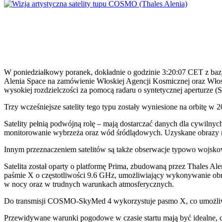
W poniedziałkowy poranek, dokładnie o godzinie 3:20:07 CET z baz
Alenia Space na zamówienie Włoskiej Agencji Kosmicznej oraz Wło
wysokiej rozdzielczości za pomocą radaru o syntetycznej aperturze (
Trzy wcześniejsze satelity tego typu zostały wyniesione na orbitę w 
Satelity pełnią podwójną rolę – mają dostarczać danych dla cywilnyc
monitorowanie wybrzeża oraz wód śródlądowych. Uzyskane obrazy ra
Innym przeznaczeniem satelitów są także obserwacje typowo wojskowe
Satelita został oparty o platformę Prima, zbudowaną przez Thales A
paśmie X o częstotliwości 9.6 GHz, umożliwiający wykonywanie obra
w nocy oraz w trudnych warunkach atmosferycznych.
Do transmisji COSMO-SkyMed 4 wykorzystuje pasmo X, co umożliwi
Przewidywane warunki pogodowe w czasie startu mają być idealne, co 