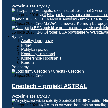
Wcześniejsze artykuły
4 sierpnia 2026
0
Hiszpania przeznacza fundusze na
22 lipca 2026
0
MSWiA – umowa z Komisją Europejsk
15 lipca 2026
0
Ośrodek ESA powstanie w Warszawi
Rynek
Analizy i prognozy
Firmy
Polityka i prawo
Kontrakty i przetargi
Konferencje i spotkania
Kariera
Polecamy
20 lipca 2026
0
Creotech – projekt ASTRAL
Wcześniejsze artykuły
6 sierpnia 2026
0
Airbus otrzymał kontrakt na satelit