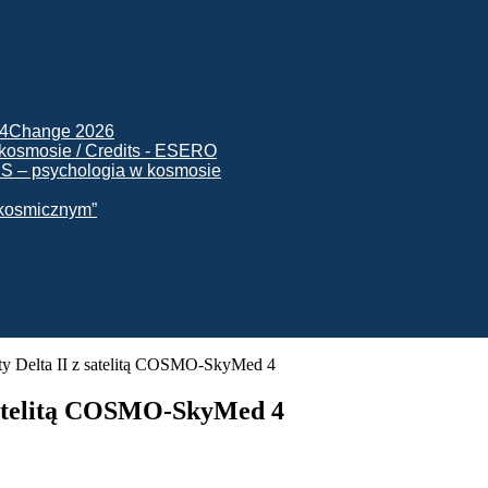
ck4Change 2026
NIS – psychologia w kosmosie
e kosmicznym”
ety Delta II z satelitą COSMO-SkyMed 4
 satelitą COSMO-SkyMed 4