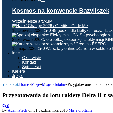
Kosmos na konwencie Bazyliszek
Wcześniejsze artykuły
16 czerwca 2026
0
48 godzin dla Bałtyku: rusza Ha
2 czerwca 2026
0
Spotkaj ekspertkę: Efekty misji IG
16 maja 2026
0
Warsztaty online „Kariera w sektorz
Inne
O serwisie
Kontakt
Spis treści
Kariera
Języki
You are at:
Home
»
Misje
»
Misje orbitalne
»
Przygotowania do lotu raki
Przygotowania do lotu rakiety Delta II z
0
By
Adam Piech
on
31 października 2010
Misje orbitalne