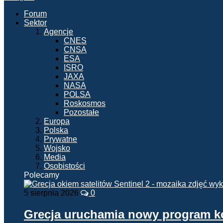
Forum
Sektor
Agencje
CNES
CNSA
ESA
ISRO
JAXA
NASA
POLSA
Roskosmos
Pozostałe
Europa
Polska
Prywatne
Wojsko
Media
Osobistości
Polecamy
5 sierpnia 2026
0
Grecja uruchamia nowy program 