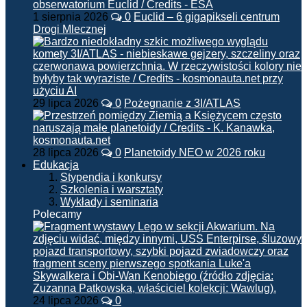
1 sierpnia 2026
0
Euclid – 6 gigapikseli centrum
Drogi Mlecznej
29 lipca 2026
0
Pożegnanie z 3I/ATLAS
28 lipca 2026
0
Planetoidy NEO w 2026 roku
Edukacja
Stypendia i konkursy
Szkolenia i warsztaty
Wykłady i seminaria
Polecamy
24 lipca 2026
0