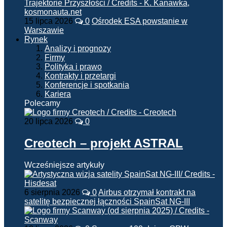
15 lipca 2026
0
Ośrodek ESA powstanie w
Warszawie
Rynek
Analizy i prognozy
Firmy
Polityka i prawo
Kontrakty i przetargi
Konferencje i spotkania
Kariera
Polecamy
20 lipca 2026
0
Creotech – projekt ASTRAL
Wcześniejsze artykuły
6 sierpnia 2026
0
Airbus otrzymał kontrakt na
satelitę bezpiecznej łączności SpainSat NG-III