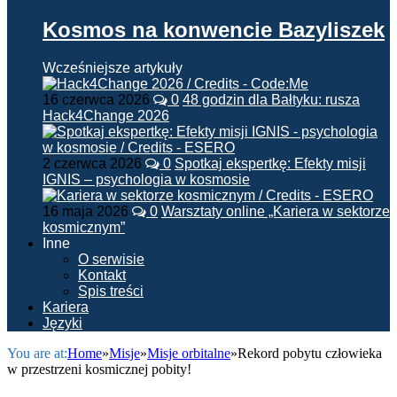
Kosmos na konwencie Bazyliszek
Wcześniejsze artykuły
16 czerwca 2026
0
48 godzin dla Bałtyku: rusza
Hack4Change 2026
2 czerwca 2026
0
Spotkaj ekspertkę: Efekty misji
IGNIS – psychologia w kosmosie
16 maja 2026
0
Warsztaty online „Kariera w sektorze
kosmicznym”
Inne
O serwisie
Kontakt
Spis treści
Kariera
Języki
You are at:
Home
»
Misje
»
Misje orbitalne
»
Rekord pobytu człowieka
w przestrzeni kosmicznej pobity!