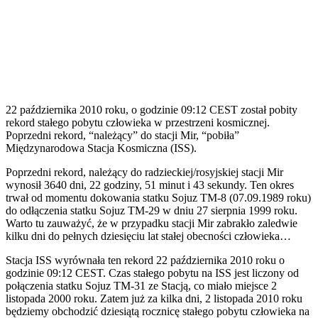
22 października 2010 roku, o godzinie 09:12 CEST został pobity
rekord stałego pobytu człowieka w przestrzeni kosmicznej.
Poprzedni rekord, “należący” do stacji Mir, “pobiła”
Międzynarodowa Stacja Kosmiczna (ISS).
Poprzedni rekord, należący do radzieckiej/rosyjskiej stacji Mir
wynosił 3640 dni, 22 godziny, 51 minut i 43 sekundy. Ten okres
trwał od momentu dokowania statku Sojuz TM-8 (07.09.1989 roku)
do odłączenia statku Sojuz TM-29 w dniu 27 sierpnia 1999 roku.
Warto tu zauważyć, że w przypadku stacji Mir zabrakło zaledwie
kilku dni do pełnych dziesięciu lat stałej obecności człowieka…
Stacja ISS wyrównała ten rekord 22 października 2010 roku o
godzinie 09:12 CEST. Czas stałego pobytu na ISS jest liczony od
połączenia statku Sojuz TM-31 ze Stacją, co miało miejsce 2
listopada 2000 roku. Zatem już za kilka dni, 2 listopada 2010 roku
będziemy obchodzić dziesiątą rocznicę stałego pobytu człowieka na