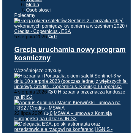
Media
Osobistości
Polecamy
5 sierpnia 2026
0
Grecja uruchamia nowy program
kosmiczny
Wcześniejsze artykuły
4 sierpnia 2026
0
Hiszpania przeznacza fundusze
na IRIS2
22 lipca 2026
0
MSWiA – umowa z Komisją
Europejską na udział w IRIS2