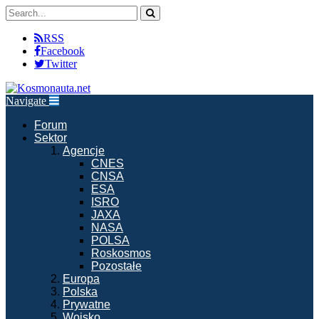
RSS
Facebook
Twitter
Navigate
Forum
Sektor
Agencje
CNES
CNSA
ESA
ISRO
JAXA
NASA
POLSA
Roskosmos
Pozostałe
Europa
Polska
Prywatne
Wojsko