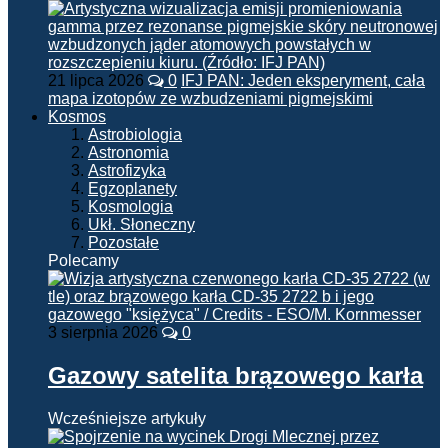
21 lipca 2026
0
IFJ PAN: Jeden eksperyment, cała
mapa izotopów ze wzbudzeniami pigmejskimi
Kosmos
Astrobiologia
Astronomia
Astrofizyka
Egzoplanety
Kosmologia
Ukł. Słoneczny
Pozostałe
Polecamy
3 sierpnia 2026
0
Gazowy satelita brązowego karła
Wcześniejsze artykuły