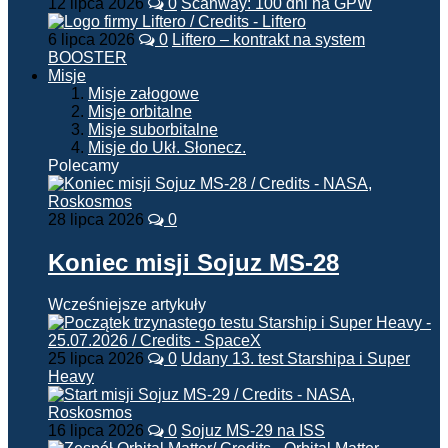
12 lipca 2026
0
Scanway: 100 dni na GPW
6 lipca 2026
0
Liftero – kontrakt na system
BOOSTER
Misje
Misje załogowe
Misje orbitalne
Misje suborbitalne
Misje do Ukł. Słonecz.
Polecamy
28 lipca 2026
0
Koniec misji Sojuz MS-28
Wcześniejsze artykuły
25 lipca 2026
0
Udany 13. test Starshipa i Super
Heavy
16 lipca 2026
0
Sojuz MS-29 na ISS