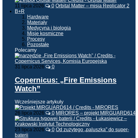
11 lipca 2026
0
Orbital Matter – misja Replicator 2
B+R
Hardware
Materiały
Medycyna i biologia
Misje kosmiczne
Procesy
Pozostałe
Polecamy
31 lipca 2026
0
Copernicus: „Fire Emissions
Watch”
Wcześniejsze artykuły
26 lipca 2026
0
MIRORES – projekt MIRGUARD614
23 lipca 2026
0
Od zużytego „paluszka” do super-
baterii