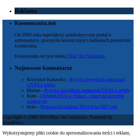
Reklama
Kosmonauta.net
Od 2009 roku największy polskojęzyczny portal o
astronautyce, przemyśle kosmicznym i badaniach przestrzeni
kosmicznej.
Kosmonauta.net jest marką
Blue Dot Solutions
.
Najnowsze komentarze
Krzysztof Kanawka
-
Ryzyko rosyjskich zagłuszeń
GNSS z orbity
Marian
-
Ryzyko rosyjskich zagłuszeń GNSS z orbity
Kptn
-
Ośrodek ESA w Polsce – prace na szczeblu
rządowym
byko
-
Propozycja budżetu NASA na 2027 rok
Copyright © 2009-2024 Blue Dot Solutions. Powered by
WordPress.
Wykorzystujemy pliki cookie do spersonalizowania treści i reklam,