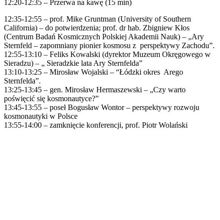
12:20-12:35 – Przerwa na kawę (15 min)
12:35-12:55 – prof. Mike Gruntman (University of Southern
California) – do potwierdzenia; prof. dr hab. Zbigniew Kłos
(Centrum Badań Kosmicznych Polskiej Akademii Nauk) – „Ary
Sternfeld – zapomniany pionier kosmosu z perspektywy Zachodu”.
12:55-13:10 – Feliks Kowalski (dyrektor Muzeum Okręgowego w
Sieradzu) – „ Sieradzkie lata Ary Sternfelda”
13:10-13:25 – Mirosław Wojalski – “Łódzki okres Arego
Sternfelda”.
13:25-13:45 – gen. Mirosław Hermaszewski – „Czy warto
poświęcić się kosmonautyce?”
13:45-13:55 – poseł Bogusław Wontor – perspektywy rozwoju
kosmonautyki w Polsce
13:55-14:00 – zamknięcie konferencji, prof. Piotr Wolański