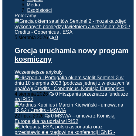
Media
Osobistości
Polecamy
5 sierpnia 2026
0
Grecja uruchamia nowy program
kosmiczny
Wcześniejsze artykuły
4 sierpnia 2026
0
Hiszpania przeznacza fundusze
na IRIS2
22 lipca 2026
0
MSWiA – umowa z Komisją
Europejską na udział w IRIS2