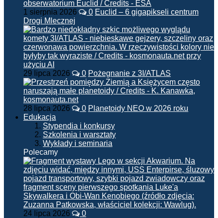
1 sierpnia 2026
0
Euclid – 6 gigapikseli centrum
Drogi Mlecznej
29 lipca 2026
0
Pożegnanie z 3I/ATLAS
28 lipca 2026
0
Planetoidy NEO w 2026 roku
Edukacja
Stypendia i konkursy
Szkolenia i warsztaty
Wykłady i seminaria
Polecamy
24 lipca 2026
0