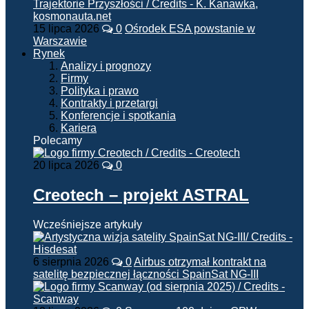
15 lipca 2026
0
Ośrodek ESA powstanie w
Warszawie
Rynek
Analizy i prognozy
Firmy
Polityka i prawo
Kontrakty i przetargi
Konferencje i spotkania
Kariera
Polecamy
20 lipca 2026
0
Creotech – projekt ASTRAL
Wcześniejsze artykuły
6 sierpnia 2026
0
Airbus otrzymał kontrakt na
satelitę bezpiecznej łączności SpainSat NG-III