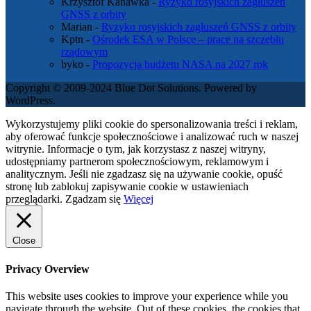
Krzysztof Kanawka
-
Ryzyko rosyjskich zagłuszeń
GNSS z orbity
Marian
-
Ryzyko rosyjskich zagłuszeń GNSS z orbity
Kptn
-
Ośrodek ESA w Polsce – prace na szczeblu
rządowym
byko
-
Propozycja budżetu NASA na 2027 rok
Copyright © 2009-2024 Blue Dot Solutions. Powered by
WordPress.
Wykorzystujemy pliki cookie do spersonalizowania treści i reklam,
aby oferować funkcje społecznościowe i analizować ruch w naszej
witrynie. Informacje o tym, jak korzystasz z naszej witryny,
udostępniamy partnerom społecznościowym, reklamowym i
analitycznym. Jeśli nie zgadzasz się na używanie cookie, opuść
stronę lub zablokuj zapisywanie cookie w ustawieniach
przeglądarki.
Zgadzam się
Więcej
Close
Privacy Overview
This website uses cookies to improve your experience while you
navigate through the website. Out of these cookies, the cookies that