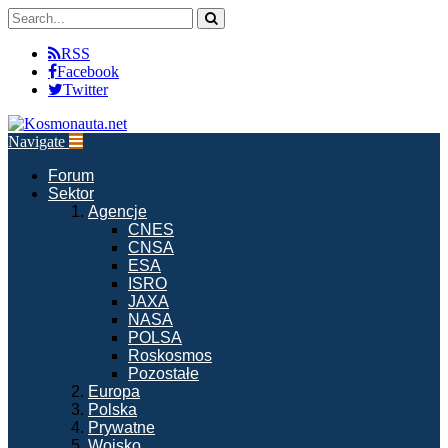
RSS
Facebook
Twitter
Navigate
Forum
Sektor
Agencje
CNES
CNSA
ESA
ISRO
JAXA
NASA
POLSA
Roskosmos
Pozostałe
Europa
Polska
Prywatne
Wojsko