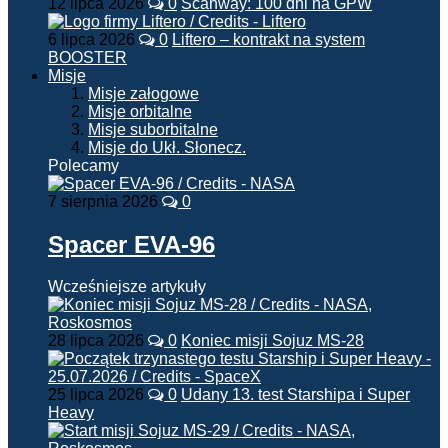
12 lipca 2026
0
Scanway: 100 dni na GPW
6 lipca 2026
0
Liftero – kontrakt na system
BOOSTER
Misje
Misje załogowe
Misje orbitalne
Misje suborbitalne
Misje do Ukł. Słonecz.
Polecamy
7 sierpnia 2026
0
Spacer EVA-96
Wcześniejsze artykuły
28 lipca 2026
0
Koniec misji Sojuz MS-28
25 lipca 2026
0
Udany 13. test Starshipa i Super
Heavy