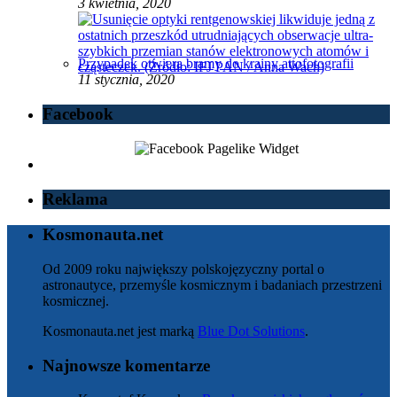
3 kwietnia, 2020
Przypadek otwiera bramy do krainy attofotografii
11 stycznia, 2020
Facebook
Reklama
Kosmonauta.net
Od 2009 roku największy polskojęzyczny portal o
astronautyce, przemyśle kosmicznym i badaniach przestrzeni
kosmicznej.
Kosmonauta.net jest marką
Blue Dot Solutions
.
Najnowsze komentarze