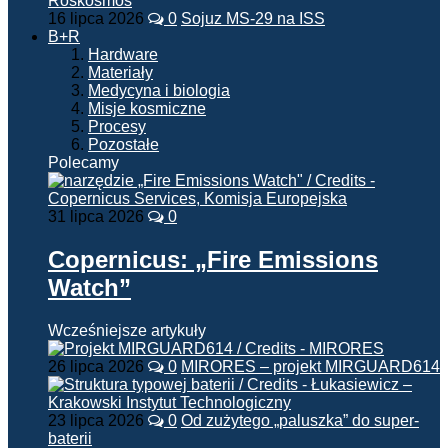
16 lipca 2026
0
Sojuz MS-29 na ISS
B+R
Hardware
Materiały
Medycyna i biologia
Misje kosmiczne
Procesy
Pozostałe
Polecamy
31 lipca 2026
0
Copernicus: „Fire Emissions
Watch”
Wcześniejsze artykuły
26 lipca 2026
0
MIRORES – projekt MIRGUARD614
23 lipca 2026
0
Od zużytego „paluszka” do super-
baterii