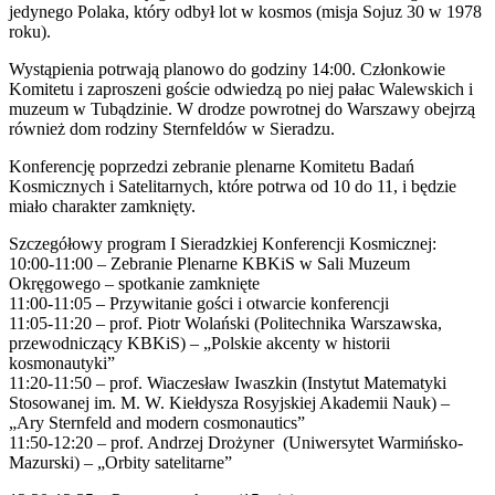
jedynego Polaka, który odbył lot w kosmos (misja Sojuz 30 w 1978
roku).
Wystąpienia potrwają planowo do godziny 14:00. Członkowie
Komitetu i zaproszeni goście odwiedzą po niej pałac Walewskich i
muzeum w Tubądzinie. W drodze powrotnej do Warszawy obejrzą
również dom rodziny Sternfeldów w Sieradzu.
Konferencję poprzedzi zebranie plenarne Komitetu Badań
Kosmicznych i Satelitarnych, które potrwa od 10 do 11, i będzie
miało charakter zamknięty.
Szczegółowy program I Sieradzkiej Konferencji Kosmicznej:
10:00-11:00 – Zebranie Plenarne KBKiS w Sali Muzeum
Okręgowego – spotkanie zamknięte
11:00-11:05 – Przywitanie gości i otwarcie konferencji
11:05-11:20 – prof. Piotr Wolański (Politechnika Warszawska,
przewodniczący KBKiS) – „Polskie akcenty w historii
kosmonautyki”
11:20-11:50 – prof. Wiaczesław Iwaszkin (Instytut Matematyki
Stosowanej im. M. W. Kiełdysza Rosyjskiej Akademii Nauk) –
„Ary Sternfeld and modern cosmonautics”
11:50-12:20 – prof. Andrzej Drożyner (Uniwersytet Warmińsko-
Mazurski) – „Orbity satelitarne”