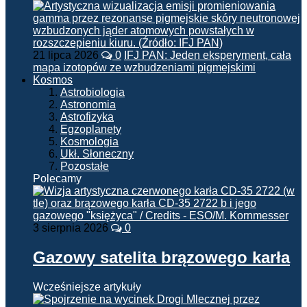
21 lipca 2026
0
IFJ PAN: Jeden eksperyment, cała
mapa izotopów ze wzbudzeniami pigmejskimi
Kosmos
Astrobiologia
Astronomia
Astrofizyka
Egzoplanety
Kosmologia
Ukł. Słoneczny
Pozostałe
Polecamy
3 sierpnia 2026
0
Gazowy satelita brązowego karła
Wcześniejsze artykuły