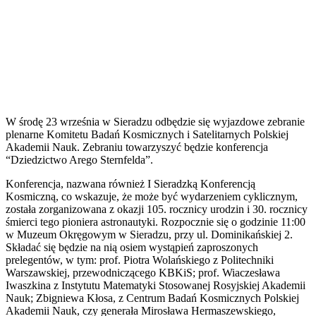
W środę 23 września w Sieradzu odbędzie się wyjazdowe zebranie
plenarne Komitetu Badań Kosmicznych i Satelitarnych Polskiej
Akademii Nauk. Zebraniu towarzyszyć będzie konferencja
“Dziedzictwo Arego Sternfelda”.
Konferencja, nazwana również I Sieradzką Konferencją
Kosmiczną, co wskazuje, że może być wydarzeniem cyklicznym,
została zorganizowana z okazji 105. rocznicy urodzin i 30. rocznicy
śmierci tego pioniera astronautyki. Rozpocznie się o godzinie 11:00
w Muzeum Okręgowym w Sieradzu, przy ul. Dominikańskiej 2.
Składać się będzie na nią osiem wystąpień zaproszonych
prelegentów, w tym: prof. Piotra Wolańskiego z Politechniki
Warszawskiej, przewodniczącego KBKiS; prof. Wiaczesława
Iwaszkina z Instytutu Matematyki Stosowanej Rosyjskiej Akademii
Nauk; Zbigniewa Kłosa, z Centrum Badań Kosmicznych Polskiej
Akademii Nauk, czy generała Mirosława Hermaszewskiego,