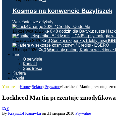
Kosmos na konwencie Bazyliszek
Wcześniejsze artykuły
16 czerwca 2026
0
48 godzin dla Bałtyku: rusza Ha
2 czerwca 2026
0
Spotkaj ekspertkę: Efekty misji IG
16 maja 2026
0
Warsztaty online „Kariera w sektorz
Inne
O serwisie
Kontakt
Spis treści
Kariera
Języki
You are at:
Home
»
Sektor
»
Prywatne
»
Lockheed Martin prezentuje zm
Lockheed Martin prezentuje zmodyfikowa
0
By
Krzysztof Kanawka
on
31 sierpnia 2010
Prywatne