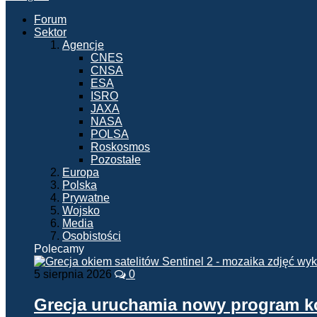
Forum
Sektor
Agencje
CNES
CNSA
ESA
ISRO
JAXA
NASA
POLSA
Roskosmos
Pozostałe
Europa
Polska
Prywatne
Wojsko
Media
Osobistości
Polecamy
5 sierpnia 2026
0
Grecja uruchamia nowy program 