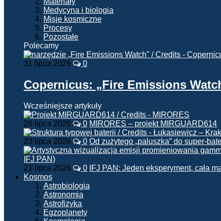
Materiały
Medycyna i biologia
Misje kosmiczne
Procesy
Pozostałe
Polecamy
31 lipca 2026
0
Copernicus: „Fire Emissions Watc
Wcześniejsze artykuły
26 lipca 2026
0
MIRORES – projekt MIRGUARD614
23 lipca 2026
0
Od zużytego „paluszka” do super-bate
21 lipca 2026
0
IFJ PAN: Jeden eksperyment, cała m
Kosmos
Astrobiologia
Astronomia
Astrofizyka
Egzoplanety