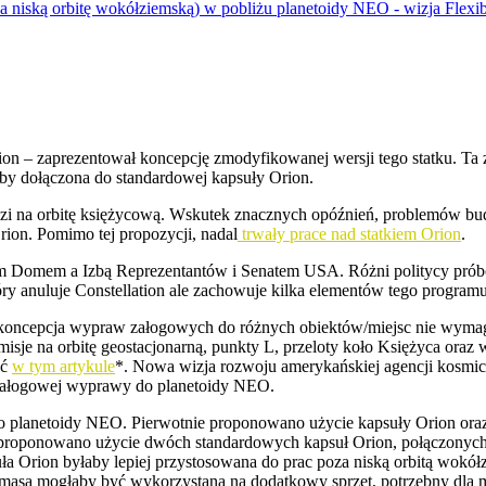
n – zaprezentował koncepcję zmodyfikowanej wersji tego statku. Ta
aby dołączona do standardowej kapsuły Orion.
udzi na orbitę księżycową. Wskutek znacznych opóźnień, problemów 
rion. Pomimo tej propozycji, nadal
trwały prace nad statkiem Orion
.
łym Domem a Izbą Reprezentantów i Senatem USA. Różni politycy pró
tóry anuluje Constellation ale zachowuje kilka elementów tego progra
ę koncepcja wypraw załogowych do różnych obiektów/miejsc nie wymaga
 misje na orbitę geostacjonarną, punkty L, przeloty koło Księżyca ora
ać
w tym artykule
*. Nowa wizja rozwoju amerykańskiej agencji kosmiczn
 załogowej wyprawy do planetoidy NEO.
 planetoidy NEO. Pierwotnie proponowano użycie kapsuły Orion oraz
iej proponowano użycie dwóch standardowych kapsuł Orion, połączon
a Orion byłaby lepiej przystosowana do prac poza niską orbitą wokół
asa mogłaby być wykorzystana na dodatkowy sprzęt, potrzebny dla mis