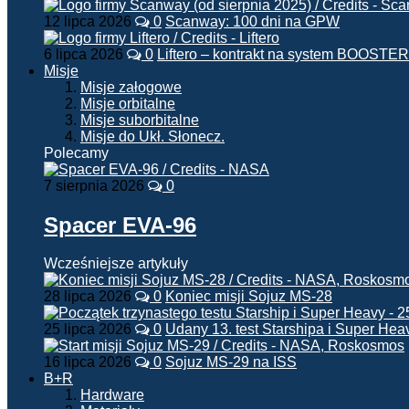
12 lipca 2026
0
Scanway: 100 dni na GPW
6 lipca 2026
0
Liftero – kontrakt na system BOOSTER
Misje
Misje załogowe
Misje orbitalne
Misje suborbitalne
Misje do Ukł. Słonecz.
Polecamy
7 sierpnia 2026
0
Spacer EVA-96
Wcześniejsze artykuły
28 lipca 2026
0
Koniec misji Sojuz MS-28
25 lipca 2026
0
Udany 13. test Starshipa i Super Hea
16 lipca 2026
0
Sojuz MS-29 na ISS
B+R
Hardware