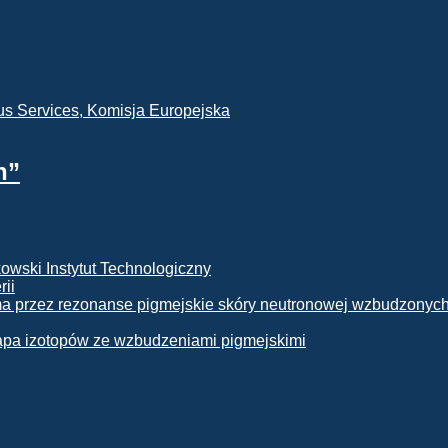
h”
rii
apa izotopów ze wzbudzeniami pigmejskimi