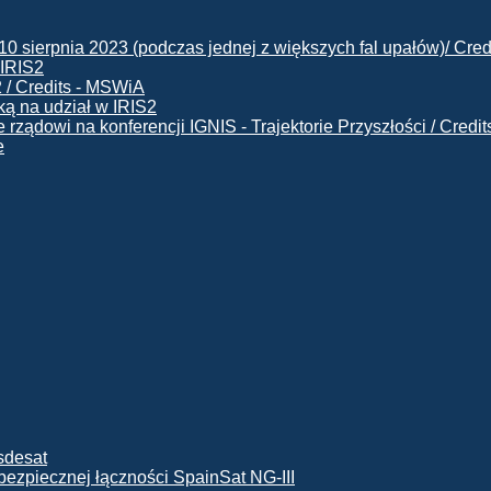
 IRIS2
ą na udział w IRIS2
e
ę bezpiecznej łączności SpainSat NG-III