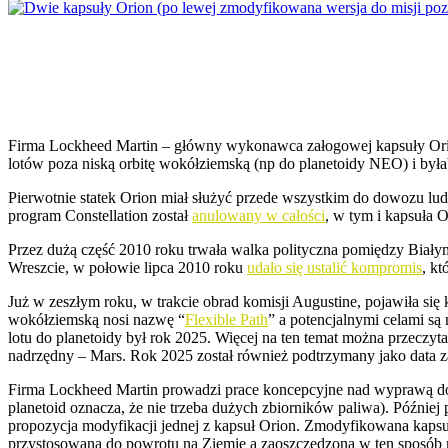
Firma Lockheed Martin – główny wykonawca załogowej kapsuły Orio
lotów poza niską orbitę wokółziemską (np do planetoidy NEO) i był
Pierwotnie statek Orion miał służyć przede wszystkim do dowozu l
program Constellation został
anulowany w całości
, w tym i kapsuła O
Przez dużą część 2010 roku trwała walka polityczna pomiędzy Bia
Wreszcie, w połowie lipca 2010 roku
udało się ustalić kompromis
, k
Już w zeszłym roku, w trakcie obrad komisji Augustine, pojawiła si
wokółziemską nosi nazwę “
Flexible Path
” a potencjalnymi celami są
lotu do planetoidy był rok 2025. Więcej na ten temat można przeczyt
nadrzędny – Mars. Rok 2025 został również podtrzymany jako data
Firma Lockheed Martin prowadzi prace koncepcyjne nad wyprawą do
planetoid oznacza, że nie trzeba dużych zbiorników paliwa). Późn
propozycja modyfikacji jednej z kapsuł Orion. Zmodyfikowana kapsuł
przystosowana do powrotu na Ziemię a zaoszczędzona w ten sposób m