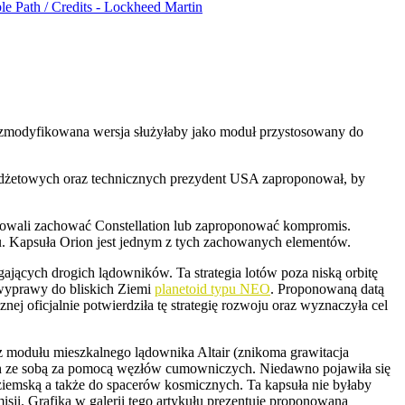
 zmodyfikowana wersja służyłaby jako moduł przystosowany do
budżetowych oraz technicznych prezydent USA zaproponował, by
bowali zachować Constellation lub zaproponować kompromis.
mu. Kapsuła Orion jest jednym z tych zachowanych elementów.
jących drogich lądowników. Ta strategia lotów poza niską orbitę
z wyprawy do bliskich Ziemi
planetoid typu NEO
. Proponowaną datą
ej oficjalnie potwierdziła tę strategię rozwoju oraz wyznaczyła cel
 modułu mieszkalnego lądownika Altair (znikoma grawitacja
ych ze sobą za pomocą węzłów cumowniczych. Niedawno pojawiła się
ziemską a także do spacerów kosmicznych. Ta kapsuła nie byłaby
ji. Grafika w galerii tego artykułu prezentuje proponowaną