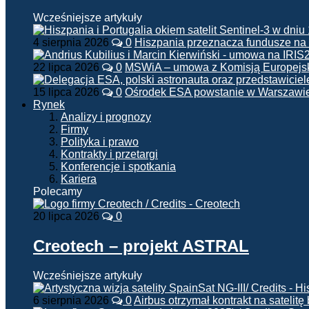
Wcześniejsze artykuły
4 sierpnia 2026
0
Hiszpania przeznacza fundusze na
22 lipca 2026
0
MSWiA – umowa z Komisją Europejsk
15 lipca 2026
0
Ośrodek ESA powstanie w Warszawi
Rynek
Analizy i prognozy
Firmy
Polityka i prawo
Kontrakty i przetargi
Konferencje i spotkania
Kariera
Polecamy
20 lipca 2026
0
Creotech – projekt ASTRAL
Wcześniejsze artykuły
6 sierpnia 2026
0
Airbus otrzymał kontrakt na satelit