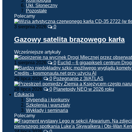
Kosmologia
Ukł. Słoneczny
Pozostałe
Polecamy
3 sierpnia 2026
0
Gazowy satelita brązowego karła
Wcześniejsze artykuły
1 sierpnia 2026
0
Euclid – 6 gigapikseli centrum Drog
29 lipca 2026
0
Pożegnanie z 3I/ATLAS
28 lipca 2026
0
Planetoidy NEO w 2026 roku
Edukacja
Stypendia i konkursy
Szkolenia i warsztaty
Wykłady i seminaria
Polecamy
24 lipca 2026
0