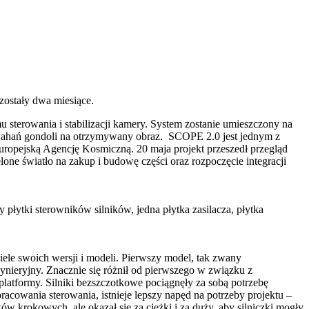
zostały dwa miesiące.
sterowania i stabilizacji kamery. System zostanie umieszczony na
i wahań gondoli na otrzymywany obraz. SCOPE 2.0 jest jednym z
opejską Agencję Kosmiczną. 20 maja projekt przeszedł przegląd
elone światło na zakup i budowę części oraz rozpoczęcie integracji
płytki sterowników silników, jedna płytka zasilacza, płytka
le swoich wersji i modeli. Pierwszy model, tak zwany
ynieryjny. Znacznie się różnił od pierwszego w związku z
latformy. Silniki bezszczotkowe pociągnęły za sobą potrzebę
pracowania sterowania, istnieje lepszy napęd na potrzeby projektu –
w krokowych, ale okazał się za ciężki i za duży, aby silniczki mogły