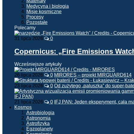
Materiały
Medycyna i biologia
Misje kosmiczne
Procesy
Pozostałe
Polecamy
31 lipca 2026
0
Copernicus: „Fire Emissions Watc
Wcześniejsze artykuły
26 lipca 2026
0
MIRORES – projekt MIRGUARD614
23 lipca 2026
0
Od zużytego „paluszka” do super-bate
21 lipca 2026
0
IFJ PAN: Jeden eksperyment, cała m
Kosmos
Astrobiologia
Astronomia
Astrofizyka
Egzoplanety