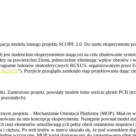
gracja modelu lotnego projektu SCOPE 2.0. Do startu eksperymentu po
 jest studenckim eksperymentem mającym na celu zbudowanie systemu 
 punkty na powierzchni Ziemi, jednocześnie eliminując wpływ obrotów 
rogramie balonów stratosferycznych BEXUS, organizowanym przez Eur
ów BEXUS
”). Przejście przeglądu zamknęło etap projektowania dając zi
ki. Zamrożono projekt, powstały modele lotne sześciu płytek PCB (trzy 
 pozostałych).
nym projektu – Mechanizmie Orientacji Platformy (MOP). Miał on wie
testowano na nim koncepcję eksperymentu. Następnie powstał model inż
h oraz elementów umożliwiających pełny obrót ostatniemu stopniowi p
za i cięższa. Po serii testów w marcu okazało się, że pod warunkiem do
ekładnie wyrzucone. MOP został dostosowany do zamontowania silniczkó