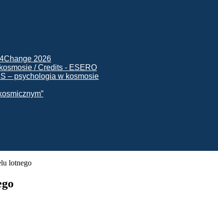
ck4Change 2026
NIS – psychologia w kosmosie
e kosmicznym”
lu lotnego
ego