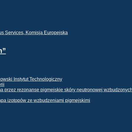
h”
rii
apa izotopów ze wzbudzeniami pigmejskimi