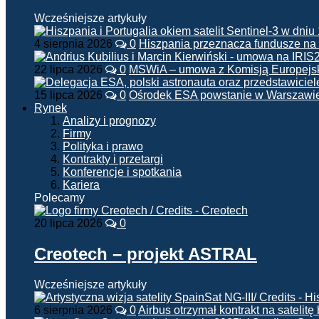
Wcześniejsze artykuły
4 sierpnia 2026
0
Hiszpania przeznacza fundusze na
22 lipca 2026
0
MSWiA – umowa z Komisją Europejsk
15 lipca 2026
0
Ośrodek ESA powstanie w Warszawi
Rynek
Analizy i prognozy
Firmy
Polityka i prawo
Kontrakty i przetargi
Konferencje i spotkania
Kariera
Polecamy
20 lipca 2026
0
Creotech – projekt ASTRAL
Wcześniejsze artykuły
6 sierpnia 2026
0
Airbus otrzymał kontrakt na satelit