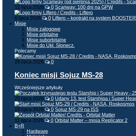
12 lipca 2026
0
Scanway: 100 dni na GPW
6 lipca 2026
0
Liftero – kontrakt na system BOOSTER
Misje
Misje załogowe
Misje orbitalne
Misje suborbitalne
Misje do Ukł. Słonecz.
Polecamy
28 lipca 2026
0
Koniec misji Sojuz MS-28
Wcześniejsze artykuły
25 lipca 2026
0
Udany 13. test Starshipa i Super Hea
16 lipca 2026
0
Sojuz MS-29 na ISS
11 lipca 2026
0
Orbital Matter – misja Replicator 2
B+R
Hardware