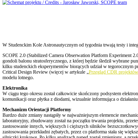
W Studenckim Kole Astronautycznym od tygodnia trwają testy i inte
SCOPE 2.0 (Stabilized Camera Obserwation Platform Experiment 2.0)
gondoli balonu stratosferycznego, z której będzie śledził wybrane
kilku studenckich eksperymentów biorących udział w tegorocznym p
Critical Design Review (więcej w artykule „
Przegląd CDR projekt
modelu lotnego.
Elektronika
W ciągu tego okresu został całkowicie skończony podsystem elektroni
komunikacji oraz płytka z diodami, wizualnie informująca o działaniu
Mechanizm Orientacji Platformy
Bardzo duże zmiany nastąpiły w najważniejszym elemencie mechanicz
laboratoryjny, zbudowany został na początku trwania projektu, prze
zastosowanie innych, większych i cięższych silników bezszczotkowyc
zastosowania przekładni zębatych, przez co platforma stała się więks
silniczki krokowe. Po kilku analizach napęd został zmieniony, a prz