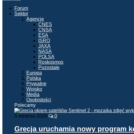
Forum
Sektor
Agencje
CNES
CNSA
ESA
ISRO
JAXA
NASA
POLSA
Roskosmos
Pozostałe
Europa
Polska
Prywatne
Wojsko
Media
Osobistości
Polecamy
5 sierpnia 2026
0
Grecja uruchamia nowy program 