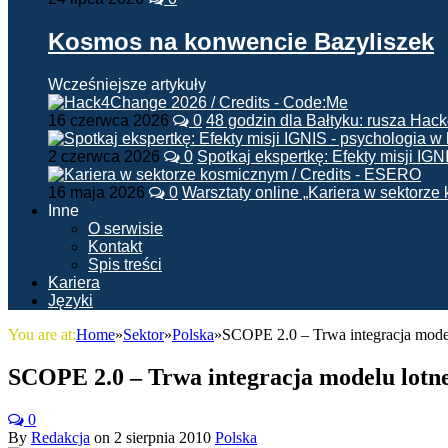
Kosmos na konwencie Bazyliszek
Wcześniejsze artykuły
16 czerwca 2026
0
48 godzin dla Bałtyku: rusza Ha
2 czerwca 2026
0
Spotkaj ekspertkę: Efekty misji IG
16 maja 2026
0
Warsztaty online „Kariera w sektorz
Inne
O serwisie
Kontakt
Spis treści
Kariera
Języki
You are at:
Home
»
Sektor
»
Polska
»
SCOPE 2.0 – Trwa integracja mode
SCOPE 2.0 – Trwa integracja modelu lotn
0
By
Redakcja
on
2 sierpnia 2010
Polska