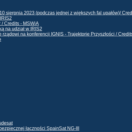
 IRIS2
ą na udział w IRIS2
e
ę bezpiecznej łączności SpainSat NG-III