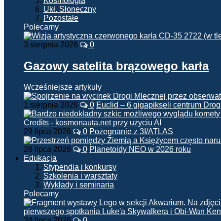
Kosmologia
Ukł. Słoneczny
Pozostałe
Polecamy
3 sierpnia 2026
0
Gazowy satelita brązowego karła
Wcześniejsze artykuły
1 sierpnia 2026
0
Euclid – 6 gigapikseli centrum Drog
29 lipca 2026
0
Pożegnanie z 3I/ATLAS
28 lipca 2026
0
Planetoidy NEO w 2026 roku
Edukacja
Stypendia i konkursy
Szkolenia i warsztaty
Wykłady i seminaria
Polecamy
24 lipca 2026
0