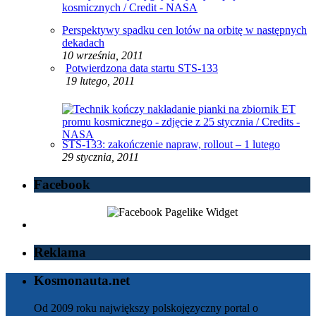
Perspektywy spadku cen lotów na orbitę w następnych
dekadach
10 września, 2011
Potwierdzona data startu STS-133
19 lutego, 2011
STS-133: zakończenie napraw, rollout – 1 lutego
29 stycznia, 2011
Facebook
Reklama
Kosmonauta.net
Od 2009 roku największy polskojęzyczny portal o