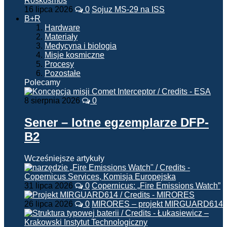
16 lipca 2026
0
Sojuz MS-29 na ISS
B+R
Hardware
Materiały
Medycyna i biologia
Misje kosmiczne
Procesy
Pozostałe
Polecamy
8 sierpnia 2026
0
Sener – lotne egzemplarze DFP-
B2
Wcześniejsze artykuły
31 lipca 2026
0
Copernicus: „Fire Emissions Watch”
26 lipca 2026
0
MIRORES – projekt MIRGUARD614