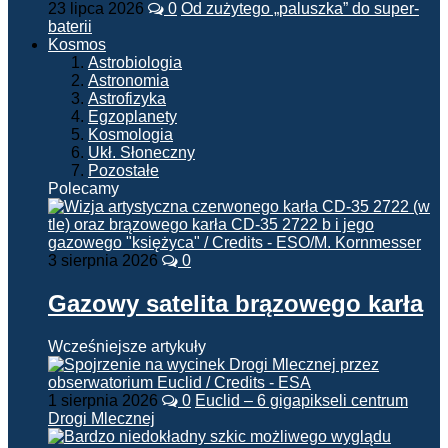
23 lipca 2026
0
Od zużytego „paluszka” do super-
baterii
Kosmos
Astrobiologia
Astronomia
Astrofizyka
Egzoplanety
Kosmologia
Ukł. Słoneczny
Pozostałe
Polecamy
3 sierpnia 2026
0
Gazowy satelita brązowego karła
Wcześniejsze artykuły
1 sierpnia 2026
0
Euclid – 6 gigapikseli centrum
Drogi Mlecznej