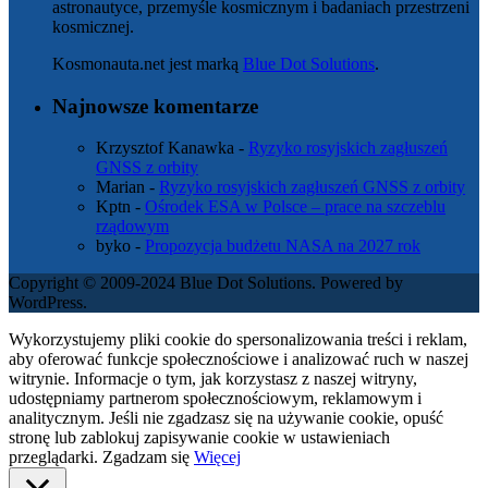
astronautyce, przemyśle kosmicznym i badaniach przestrzeni
kosmicznej.
Kosmonauta.net jest marką
Blue Dot Solutions
.
Najnowsze komentarze
Krzysztof Kanawka
-
Ryzyko rosyjskich zagłuszeń
GNSS z orbity
Marian
-
Ryzyko rosyjskich zagłuszeń GNSS z orbity
Kptn
-
Ośrodek ESA w Polsce – prace na szczeblu
rządowym
byko
-
Propozycja budżetu NASA na 2027 rok
Copyright © 2009-2024 Blue Dot Solutions. Powered by
WordPress.
Wykorzystujemy pliki cookie do spersonalizowania treści i reklam,
aby oferować funkcje społecznościowe i analizować ruch w naszej
witrynie. Informacje o tym, jak korzystasz z naszej witryny,
udostępniamy partnerom społecznościowym, reklamowym i
analitycznym. Jeśli nie zgadzasz się na używanie cookie, opuść
stronę lub zablokuj zapisywanie cookie w ustawieniach
przeglądarki.
Zgadzam się
Więcej