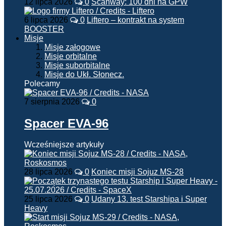
12 lipca 2026
0
Scanway: 100 dni na GPW
6 lipca 2026
0
Liftero – kontrakt na system
BOOSTER
Misje
Misje załogowe
Misje orbitalne
Misje suborbitalne
Misje do Ukł. Słonecz.
Polecamy
7 sierpnia 2026
0
Spacer EVA-96
Wcześniejsze artykuły
28 lipca 2026
0
Koniec misji Sojuz MS-28
25 lipca 2026
0
Udany 13. test Starshipa i Super
Heavy