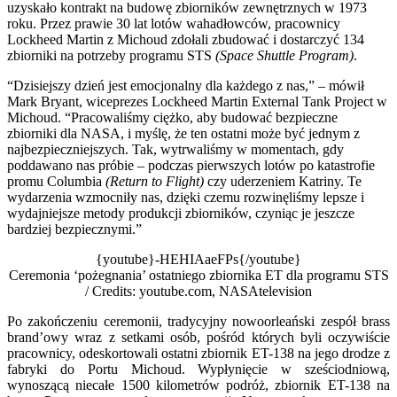
uzyskało kontrakt na budowę zbiorników zewnętrznych w 1973
roku. Przez prawie 30 lat lotów wahadłowców, pracownicy
Lockheed Martin z Michoud zdołali zbudować i dostarczyć 134
zbiorniki na potrzeby programu STS
(Space Shuttle Program)
.
“Dzisiejszy dzień jest emocjonalny dla każdego z nas,” – mówił
Mark Bryant, wiceprezes Lockheed Martin External Tank Project w
Michoud. “Pracowaliśmy ciężko, aby budować bezpieczne
zbiorniki dla NASA, i myślę, że ten ostatni może być jednym z
najbezpieczniejszych. Tak, wytrwaliśmy w momentach, gdy
poddawano nas próbie – podczas pierwszych lotów po katastrofie
promu Columbia
(Return to Flight)
czy uderzeniem Katriny. Te
wydarzenia wzmocniły nas, dzięki czemu rozwinęliśmy lepsze i
wydajniejsze metody produkcji zbiorników, czyniąc je jeszcze
bardziej bezpiecznymi.”
{youtube}-HEHIAaeFPs{/youtube}
Ceremonia ‘pożegnania’ ostatniego zbiornika ET dla programu STS
/ Credits: youtube.com, NASAtelevision
Po zakończeniu ceremonii, tradycyjny nowoorleański zespół brass
brand’owy wraz z setkami osób, pośród których byli oczywiście
pracownicy, odeskortowali ostatni zbiornik ET-138 na jego drodze z
fabryki do Portu Michoud. Wypłynięcie w sześciodniową,
wynoszącą niecałe 1500 kilometrów podróż, zbiornik ET-138 na