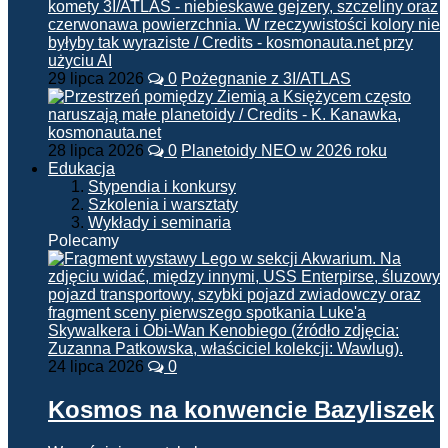
29 lipca 2026
0
Pożegnanie z 3I/ATLAS
28 lipca 2026
0
Planetoidy NEO w 2026 roku
Edukacja
Stypendia i konkursy
Szkolenia i warsztaty
Wykłady i seminaria
Polecamy
24 lipca 2026
0
Kosmos na konwencie Bazyliszek