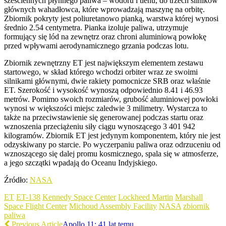
sześciennych płynnego paliwa – wodoru i tlenu, do trzech silników
głównych wahadłowca, które wprowadzają maszynę na orbitę.
Zbiornik pokryty jest poliuretanowo pianką, warstwa której wynosi
średnio 2.54 centymetra. Pianka izoluje paliwa, utrzymuje
formujący się lód na zewnętrz oraz chroni aluminiową powłokę
przed wpływami aerodynamicznego grzania podczas lotu.
Zbiornik zewnętrzny ET jest największym elementem zestawu
startowego, w skład którego wchodzi orbiter wraz ze swoimi
silnikami głównymi, dwie rakiety pomocnicze SRB oraz właśnie
ET. Szerokość i wysokość wynoszą odpowiednio 8.41 i 46.93
metrów. Pomimo swoich rozmiarów, grubość aluminiowej powłoki
wynosi w większości miejsc zaledwie 3 milimetry. Wystarcza to
także na przeciwstawienie się generowanej podczas startu oraz
wznoszenia przeciążeniu siły ciągu wynoszącego 3 401 942
kilogramów. Zbiornik ET jest jedynym komponentem, który nie jest
odzyskiwany po starcie. Po wyczerpaniu paliwa oraz odrzuceniu od
wznoszącego się dalej promu kosmicznego, spala się w atmosferze,
a jego szczątki wpadają do Oceanu Indyjskiego.
Źródło:
NASA
ET
ET-138
Kennedy Space Center
Lockheed Martin
Marshall
Space Flight Center
Michoud Assembly Facility
NASA
zbiornik
paliwa
Previous Article
Apollo 11: 41 lat temu…