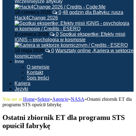
Wcześniejsze artykuły
16 czerwca 2026
0
48 godzin dla Bałtyku: rusza
Hack4Change 2026
2 czerwca 2026
0
Spotkaj ekspertkę: Efekty misji
IGNIS – psychologia w kosmosie
16 maja 2026
0
Warsztaty online „Kariera w sektorze
kosmicznym”
Inne
O serwisie
Kontakt
Spis treści
Kariera
Języki
You are at:
Home
»
Sektor
»
Agencje
»
NASA
»
Ostatni zbiornik ET dla
programu STS opuścił fabrykę
Ostatni zbiornik ET dla programu STS
opuścił fabrykę