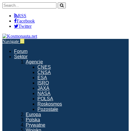
RSS
Facebook
Twitter
Navigate
Forum
Sektor
Agencje
CNES
CNSA
ESA
ISRO
JAXA
NASA
POLSA
Roskosmos
Pozostałe
Europa
Polska
Prywatne
Wojsko