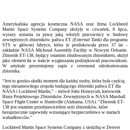
Amerykańska agencja kosmiczna NASA oraz firma Lockheed
Martin Space Systems Company złożyły w czwartek, 8 lipca,
wyrazy uznania za pracę jaką włożyli pracownicy w budowę
zewnętrznych zbiorników paliwa ET
(External Tank)
dla programu
STS w głównej fabryce, która je produkowała przez 37 lat –
zakładzie NASA Michoud Assembly Facility w Nowym Orleanie.
Zbiornik ET-138, będący ostatnim zbudowanym zbiornikiem, służył
jako element tła w trakcie wygłaszania podziękowań pracownikom.
W artykule prezentujemy zapis z ceremonii odeskortowania
zbiornika.
“Jest to gorzko-słodki moment dla każdej osoby, która była częścią
tego niesamowitego zespołu budującego zbiorniki paliwa ET dla
NASA i Lockheed Martin,” – mówił John Honeycutt, kierownik
Biura Projektowego Zbiorników Zewnętrznych w NASA Marshall
Space Flight Center w Huntsville (Alabama, USA). “Zbiornik ET-
138 jest ostatnim przedstawicielem serii zbiorników, które
bezsprzecznie zapewniły wzrastające bezpieczeństwo w startach
wahadłowców.”
Lockheed Martin Space Systems Company z siedzibą w Denver