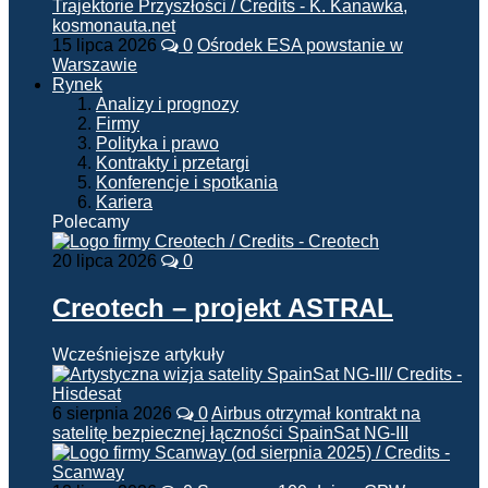
15 lipca 2026
0
Ośrodek ESA powstanie w
Warszawie
Rynek
Analizy i prognozy
Firmy
Polityka i prawo
Kontrakty i przetargi
Konferencje i spotkania
Kariera
Polecamy
20 lipca 2026
0
Creotech – projekt ASTRAL
Wcześniejsze artykuły
6 sierpnia 2026
0
Airbus otrzymał kontrakt na
satelitę bezpiecznej łączności SpainSat NG-III