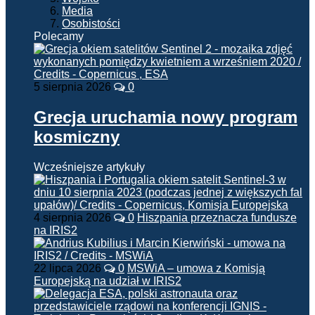
Media
Osobistości
Polecamy
5 sierpnia 2026
0
Grecja uruchamia nowy program
kosmiczny
Wcześniejsze artykuły
4 sierpnia 2026
0
Hiszpania przeznacza fundusze
na IRIS2
22 lipca 2026
0
MSWiA – umowa z Komisją
Europejską na udział w IRIS2