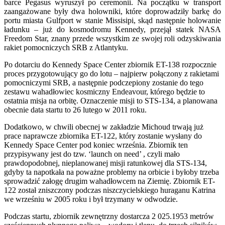
barce Pegasus wyruszył po ceremonii. Na początku w transport
zaangażowane były dwa holowniki, które doprowadziły barkę do
portu miasta Gulfport w stanie Missisipi, skąd następnie holowanie
ładunku – już do kosmodromu Kennedy, przejął statek NASA
Freedom Star, znany przede wszystkim ze swojej roli odzyskiwania
rakiet pomocniczych SRB z Atlantyku.
Po dotarciu do Kennedy Space Center zbiornik ET-138 rozpocznie
proces przygotowujący go do lotu – najpierw połączony z rakietami
pomocniczymi SRB, a następnie podczepiony zostanie do tego
zestawu wahadłowiec kosmiczny Endeavour, którego będzie to
ostatnia misja na orbitę. Oznaczenie misji to STS-134, a planowana
obecnie data startu to 26 lutego w 2011 roku.
Dodatkowo, w chwili obecnej w zakładzie Michoud trwają już
prace naprawcze zbiornika ET-122, który zostanie wysłany do
Kennedy Space Center pod koniec września. Zbiornik ten
przypisywany jest do tzw. ‘launch on need’ , czyli mało
prawdopodobnej, nieplanowanej misji ratunkowej dla STS-134,
gdyby ta napotkała na poważne problemy na orbicie i byłoby trzeba
sprowadzić załogę drugim wahadłowcem na Ziemię. Zbiornik ET-
122 został zniszczony podczas niszczycielskiego huraganu Katrina
we wrześniu w 2005 roku i był trzymany w odwodzie.
Podczas startu, zbiornik zewnętrzny dostarcza 2 025.1953 metrów