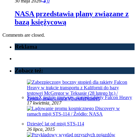
30 maja 2026
0
NASA przedstawia plany związane z
bazą księżycową
Comments are closed.
Reklama
Zobacz też:
SpaceX testuje pierwszy stopień rakiety Falcon Heavy
17 kwietnia, 2017
Dziesięć lat od misji STS-114
26 lipca, 2015