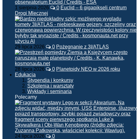
1 sierpnia 2026
0
Euclid – 6 gigapikseli centrum
Drogi Mlecznej
29 lipca 2026
0
Pożegnanie z 3I/ATLAS
28 lipca 2026
0
Planetoidy NEO w 2026 roku
Edukacja
Stypendia i konkursy
Szkolenia i warsztaty
Wykłady i seminaria
Polecamy
24 lipca 2026
0