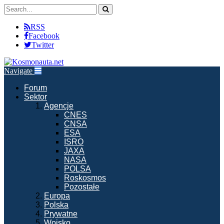
RSS
Facebook
Twitter
Navigate
Forum
Sektor
Agencje
CNES
CNSA
ESA
ISRO
JAXA
NASA
POLSA
Roskosmos
Pozostałe
Europa
Polska
Prywatne
Wojsko