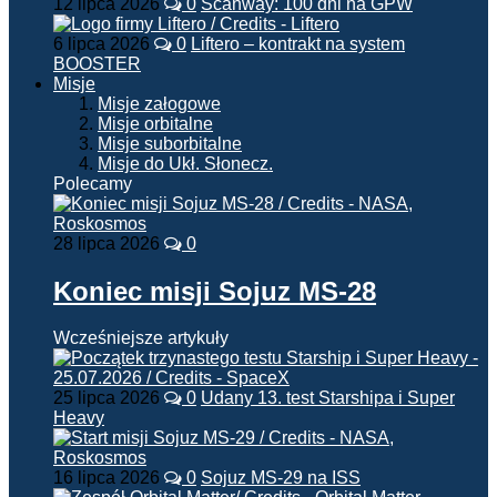
12 lipca 2026
0
Scanway: 100 dni na GPW
6 lipca 2026
0
Liftero – kontrakt na system
BOOSTER
Misje
Misje załogowe
Misje orbitalne
Misje suborbitalne
Misje do Ukł. Słonecz.
Polecamy
28 lipca 2026
0
Koniec misji Sojuz MS-28
Wcześniejsze artykuły
25 lipca 2026
0
Udany 13. test Starshipa i Super
Heavy
16 lipca 2026
0
Sojuz MS-29 na ISS