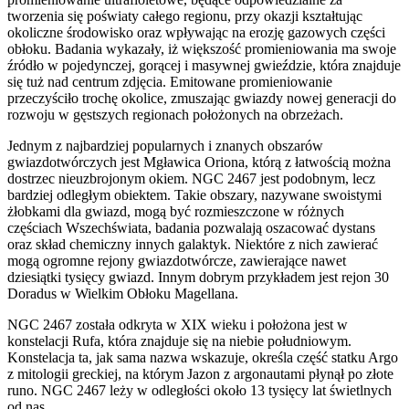
tworzenia się poświaty całego regionu, przy okazji kształtując
okoliczne środowisko oraz wpływając na erozję gazowych części
obłoku. Badania wykazały, iż większość promieniowania ma swoje
źródło w pojedynczej, gorącej i masywnej gwieździe, która znajduje
się tuż nad centrum zdjęcia. Emitowane promieniowanie
przeczyściło trochę okolice, zmuszając gwiazdy nowej generacji do
rozwoju w gęstszych regionach położonych na obrzeżach.
Jednym z najbardziej popularnych i znanych obszarów
gwiazdotwórczych jest Mgławica Oriona, którą z łatwością można
dostrzec nieuzbrojonym okiem. NGC 2467 jest podobnym, lecz
bardziej odległym obiektem. Takie obszary, nazywane swoistymi
żłobkami dla gwiazd, mogą być rozmieszczone w różnych
częściach Wszechświata, badania pozwalają oszacować dystans
oraz skład chemiczny innych galaktyk. Niektóre z nich zawierać
mogą ogromne rejony gwiazdotwórcze, zawierające nawet
dziesiątki tysięcy gwiazd. Innym dobrym przykładem jest rejon 30
Doradus w Wielkim Obłoku Magellana.
NGC 2467 została odkryta w XIX wieku i położona jest w
konstelacji Rufa, która znajduje się na niebie południowym.
Konstelacja ta, jak sama nazwa wskazuje, określa część statku Argo
z mitologii greckiej, na którym Jazon z argonautami płynął po złote
runo. NGC 2467 leży w odległości około 13 tysięcy lat świetlnych
od nas.