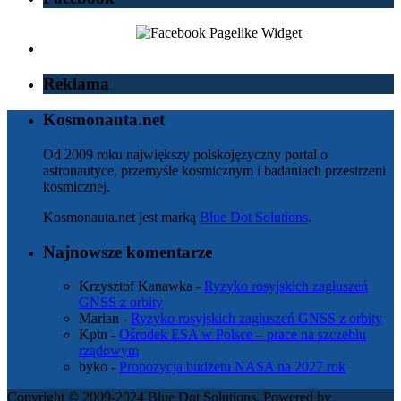
Reklama
Kosmonauta.net
Od 2009 roku największy polskojęzyczny portal o
astronautyce, przemyśle kosmicznym i badaniach przestrzeni
kosmicznej.
Kosmonauta.net jest marką
Blue Dot Solutions
.
Najnowsze komentarze
Krzysztof Kanawka
-
Ryzyko rosyjskich zagłuszeń
GNSS z orbity
Marian
-
Ryzyko rosyjskich zagłuszeń GNSS z orbity
Kptn
-
Ośrodek ESA w Polsce – prace na szczeblu
rządowym
byko
-
Propozycja budżetu NASA na 2027 rok
Copyright © 2009-2024 Blue Dot Solutions. Powered by