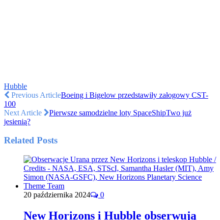
Hubble
Previous Article
Boeing i Bigelow przedstawiły załogowy CST-
100
Next Article
Pierwsze samodzielne loty SpaceShipTwo już
jesienią?
Related Posts
20 października 2024
0
New Horizons i Hubble obserwują