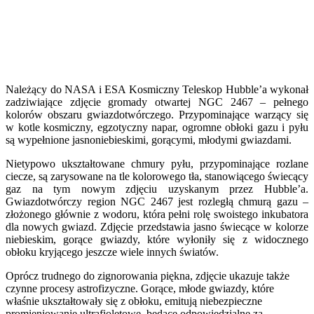
Należący do NASA i ESA Kosmiczny Teleskop Hubble’a wykonał
zadziwiające zdjęcie gromady otwartej NGC 2467 – pełnego
kolorów obszaru gwiazdotwórczego. Przypominające warzący się
w kotle kosmiczny, egzotyczny napar, ogromne obłoki gazu i pyłu
są wypełnione jasnoniebieskimi, gorącymi, młodymi gwiazdami.
Nietypowo ukształtowane chmury pyłu, przypominające rozlane
ciecze, są zarysowane na tle kolorowego tła, stanowiącego świecący
gaz na tym nowym zdjęciu uzyskanym przez Hubble’a.
Gwiazdotwórczy region NGC 2467 jest rozległą chmurą gazu –
złożonego głównie z wodoru, która pełni rolę swoistego inkubatora
dla nowych gwiazd. Zdjęcie przedstawia jasno świecące w kolorze
niebieskim, gorące gwiazdy, które wyłoniły się z widocznego
obłoku kryjącego jeszcze wiele innych światów.
Oprócz trudnego do zignorowania piękna, zdjęcie ukazuje także
czynne procesy astrofizyczne. Gorące, młode gwiazdy, które
właśnie ukształtowały się z obłoku, emitują niebezpieczne
promieniowanie ultrafioletowe, będące odpowiedzialne za