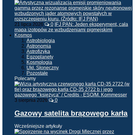
21 lipca 2026
0
IFJ PAN: Jeden eksperyment, cała
mapa izotopów ze wzbudzeniami pigmejskimi
Kosmos
Astrobiologia
Astronomia
Astrofizyka
Egzoplanety
Kosmologia
Ukł. Słoneczny
Pozostałe
Polecamy
3 sierpnia 2026
0
Gazowy satelita brązowego karła
Wcześniejsze artykuły