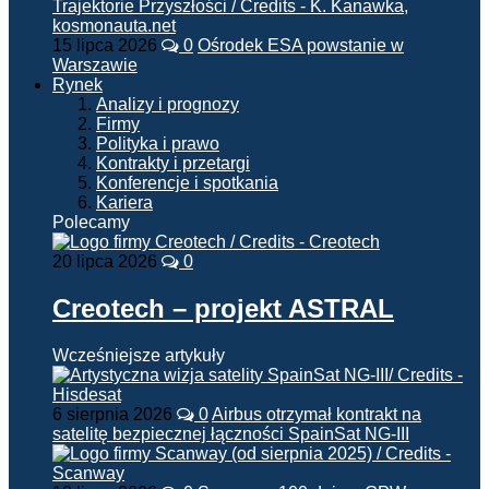
15 lipca 2026
0
Ośrodek ESA powstanie w
Warszawie
Rynek
Analizy i prognozy
Firmy
Polityka i prawo
Kontrakty i przetargi
Konferencje i spotkania
Kariera
Polecamy
20 lipca 2026
0
Creotech – projekt ASTRAL
Wcześniejsze artykuły
6 sierpnia 2026
0
Airbus otrzymał kontrakt na
satelitę bezpiecznej łączności SpainSat NG-III