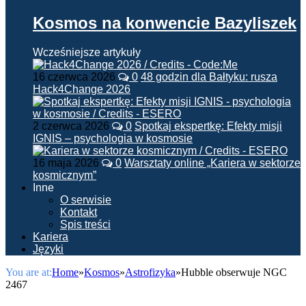
Kosmos na konwencie Bazyliszek
Wcześniejsze artykuły
16 czerwca 2026
0
48 godzin dla Bałtyku: rusza
Hack4Change 2026
2 czerwca 2026
0
Spotkaj ekspertkę: Efekty misji
IGNIS – psychologia w kosmosie
16 maja 2026
0
Warsztaty online „Kariera w sektorze
kosmicznym”
Inne
O serwisie
Kontakt
Spis treści
Kariera
Języki
You are at:
Home
»
Kosmos
»
Astrofizyka
»
Hubble obserwuje NGC
2467