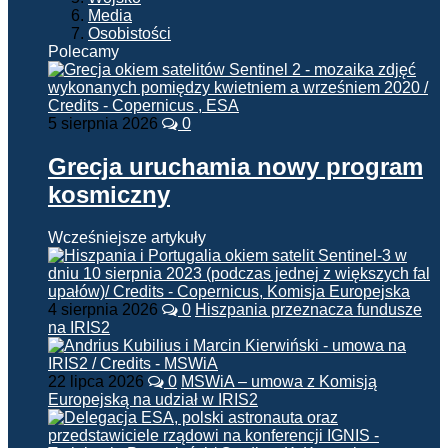
Media
Osobistości
Polecamy
5 sierpnia 2026
0
Grecja uruchamia nowy program
kosmiczny
Wcześniejsze artykuły
4 sierpnia 2026
0
Hiszpania przeznacza fundusze
na IRIS2
22 lipca 2026
0
MSWiA – umowa z Komisją
Europejską na udział w IRIS2