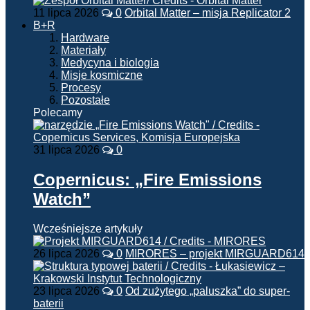
11 lipca 2026
0
Orbital Matter – misja Replicator 2
B+R
Hardware
Materiały
Medycyna i biologia
Misje kosmiczne
Procesy
Pozostałe
Polecamy
31 lipca 2026
0
Copernicus: „Fire Emissions
Watch”
Wcześniejsze artykuły
26 lipca 2026
0
MIRORES – projekt MIRGUARD614
23 lipca 2026
0
Od zużytego „paluszka” do super-
baterii