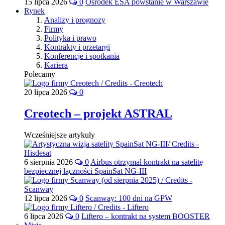
15 lipca 2026
0
Ośrodek ESA powstanie w Warszawie
Rynek
Analizy i prognozy
Firmy
Polityka i prawo
Kontrakty i przetargi
Konferencje i spotkania
Kariera
Polecamy
20 lipca 2026
0
Creotech – projekt ASTRAL
Wcześniejsze artykuły
6 sierpnia 2026
0
Airbus otrzymał kontrakt na satelitę
bezpiecznej łączności SpainSat NG-III
12 lipca 2026
0
Scanway: 100 dni na GPW
6 lipca 2026
0
Liftero – kontrakt na system BOOSTER