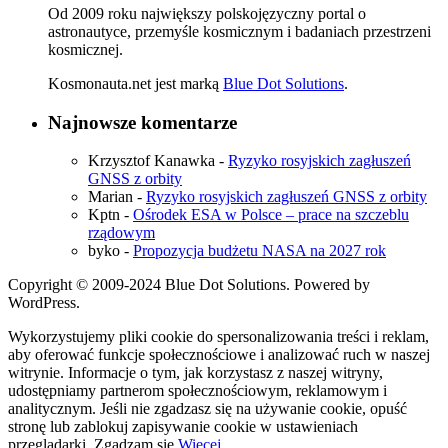
Od 2009 roku największy polskojęzyczny portal o
astronautyce, przemyśle kosmicznym i badaniach przestrzeni
kosmicznej.
Kosmonauta.net jest marką
Blue Dot Solutions
.
Najnowsze komentarze
Krzysztof Kanawka
-
Ryzyko rosyjskich zagłuszeń
GNSS z orbity
Marian
-
Ryzyko rosyjskich zagłuszeń GNSS z orbity
Kptn
-
Ośrodek ESA w Polsce – prace na szczeblu
rządowym
byko
-
Propozycja budżetu NASA na 2027 rok
Copyright © 2009-2024 Blue Dot Solutions. Powered by
WordPress.
Wykorzystujemy pliki cookie do spersonalizowania treści i reklam,
aby oferować funkcje społecznościowe i analizować ruch w naszej
witrynie. Informacje o tym, jak korzystasz z naszej witryny,
udostępniamy partnerom społecznościowym, reklamowym i
analitycznym. Jeśli nie zgadzasz się na używanie cookie, opuść
stronę lub zablokuj zapisywanie cookie w ustawieniach
przeglądarki.
Zgadzam się
Więcej