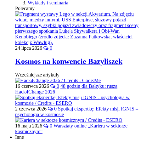
Wykłady i seminaria
Polecamy
24 lipca 2026
0
Kosmos na konwencie Bazyliszek
Wcześniejsze artykuły
16 czerwca 2026
0
48 godzin dla Bałtyku: rusza
Hack4Change 2026
2 czerwca 2026
0
Spotkaj ekspertkę: Efekty misji IGNIS –
psychologia w kosmosie
16 maja 2026
0
Warsztaty online „Kariera w sektorze
kosmicznym”
Inne