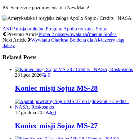
PS. Serdeczne pozdrowienia dla NewMana!
ASTP
misja
orbitalne
Program Apollo
rocznica
Sojuz
Previous Article
Proba-2 obserwowała zaćmienie Słońca
Next Article
Wywiadu Charlesa Boldena dla Al-Jazeery ciąg
dalszy
Related Posts
28 lipca 2026
0
Koniec misji Sojuz MS-28
12 grudnia 2025
0
Koniec misji Sojuz MS-27