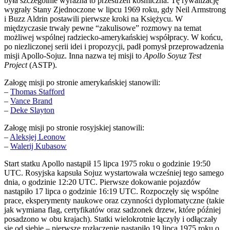
była szczególnie wyraźna to przestrzeń kosmiczna. Tę rywalizację
wygrały Stany Zjednoczone w lipcu 1969 roku, gdy Neil Armstrong
i Buzz Aldrin postawili pierwsze kroki na Księżycu. W
międzyczasie trwały pewne “zakulisowe” rozmowy na temat
możliwej wspólnej radziecko-amerykańskiej współpracy. W końcu,
po niezliczonej serii idei i propozycji, padł pomysł przeprowadzenia
misji Apollo-Sojuz. Inna nazwa tej misji to
Apollo Soyuz Test
Project
(ASTP).
Załogę misji po stronie amerykańskiej stanowili:
–
Thomas Stafford
–
Vance Brand
–
Deke Slayton
Załogę misji po stronie rosyjskiej stanowili:
–
Aleksjej Leonow
–
Walerij Kubasow
Start statku Apollo nastąpił 15 lipca 1975 roku o godzinie 19:50
UTC. Rosyjska kapsuła Sojuz wystartowała wcześniej tego samego
dnia, o godzinie 12:20 UTC. Pierwsze dokowanie pojazdów
nastąpiło 17 lipca o godzinie 16:19 UTC. Rozpoczęły się wspólne
prace, eksperymenty naukowe oraz czynności dyplomatyczne (takie
jak wymiana flag, certyfikatów oraz sadzonek drzew, które później
posadzono w obu krajach). Statki wielokrotnie łączyły i odłączały
się od siebie – pierwsze rozłączenie nastąpiło 19 lipca 1975 roku o