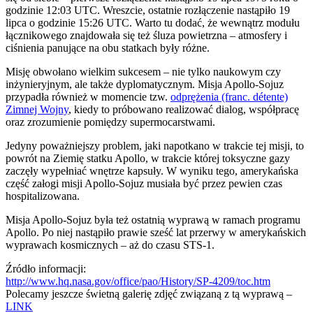
godzinie 12:03 UTC. Wreszcie, ostatnie rozłączenie nastąpiło 19
lipca o godzinie 15:26 UTC. Warto tu dodać, że wewnątrz modułu
łącznikowego znajdowała się też śluza powietrzna – atmosfery i
ciśnienia panujące na obu statkach były różne.
Misję obwołano wielkim sukcesem – nie tylko naukowym czy
inżynieryjnym, ale także dyplomatycznym. Misja Apollo-Sojuz
przypadła również w momencie tzw.
odprężenia (franc. détente)
Zimnej Wojny
, kiedy to próbowano realizować dialog, współpracę
oraz zrozumienie pomiędzy supermocarstwami.
Jedyny poważniejszy problem, jaki napotkano w trakcie tej misji, to
powrót na Ziemię statku Apollo, w trakcie której toksyczne gazy
zaczęły wypełniać wnętrze kapsuły. W wyniku tego, amerykańska
część załogi misji Apollo-Sojuz musiała być przez pewien czas
hospitalizowana.
Misja Apollo-Sojuz była też ostatnią wyprawą w ramach programu
Apollo. Po niej nastąpiło prawie sześć lat przerwy w amerykańskich
wyprawach kosmicznych – aż do czasu STS-1.
Źródło informacji:
http://www.hq.nasa.gov/office/pao/History/SP-4209/toc.htm
Polecamy jeszcze świetną galerię zdjęć związaną z tą wyprawą –
LINK