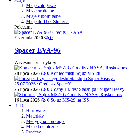
Misje
Misje załogowe
Misje orbitalne
Misje suborbitalne
Misje do Ukł. Słonecz.
Polecamy
7 sierpnia 2026
0
Spacer EVA-96
Wcześniejsze artykuły
28 lipca 2026
0
Koniec misji Sojuz MS-28
25 lipca 2026
0
Udany 13. test Starshipa i Super Heavy
16 lipca 2026
0
Sojuz MS-29 na ISS
B+R
Hardware
Materiały
Medycyna i biologia
Misje kosmiczne
Procesy