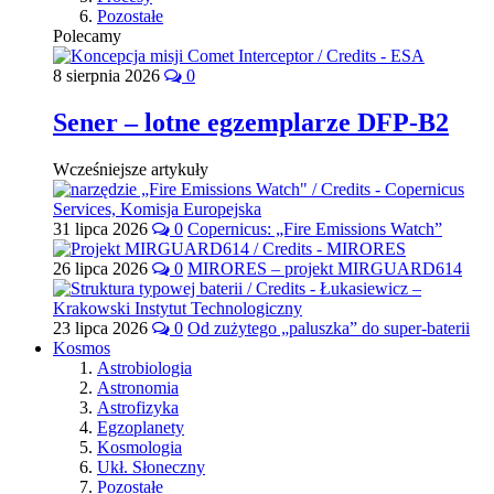
Pozostałe
Polecamy
8 sierpnia 2026
0
Sener – lotne egzemplarze DFP-B2
Wcześniejsze artykuły
31 lipca 2026
0
Copernicus: „Fire Emissions Watch”
26 lipca 2026
0
MIRORES – projekt MIRGUARD614
23 lipca 2026
0
Od zużytego „paluszka” do super-baterii
Kosmos
Astrobiologia
Astronomia
Astrofizyka
Egzoplanety
Kosmologia
Ukł. Słoneczny
Pozostałe