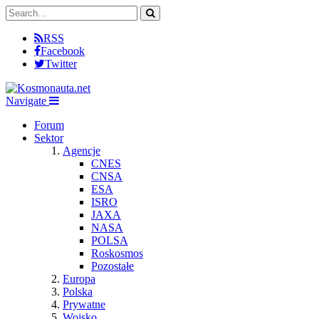
RSS
Facebook
Twitter
Navigate
Forum
Sektor
Agencje
CNES
CNSA
ESA
ISRO
JAXA
NASA
POLSA
Roskosmos
Pozostałe
Europa
Polska
Prywatne
Wojsko