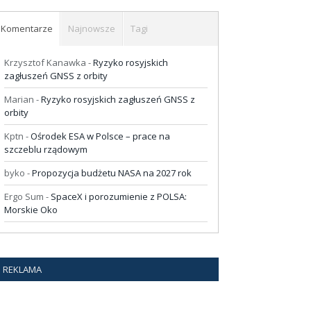
Komentarze
Najnowsze
Tagi
Krzysztof Kanawka
-
Ryzyko rosyjskich
zagłuszeń GNSS z orbity
Marian
-
Ryzyko rosyjskich zagłuszeń GNSS z
orbity
Kptn
-
Ośrodek ESA w Polsce – prace na
szczeblu rządowym
byko
-
Propozycja budżetu NASA na 2027 rok
Ergo Sum
-
SpaceX i porozumienie z POLSA:
Morskie Oko
REKLAMA