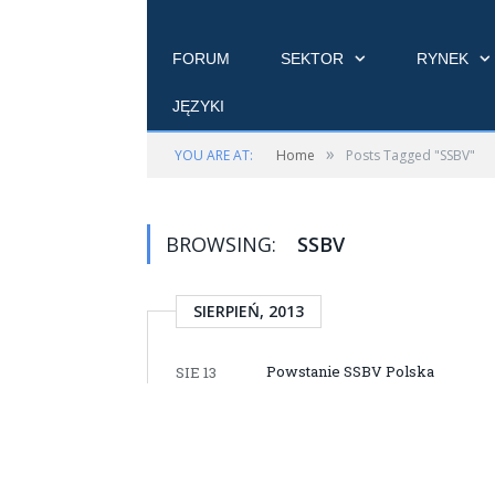
FORUM
SEKTOR
RYNEK
JĘZYKI
»
YOU ARE AT:
Home
Posts Tagged "SSBV"
BROWSING:
SSBV
SIERPIEŃ, 2013
Powstanie SSBV Polska
SIE 13