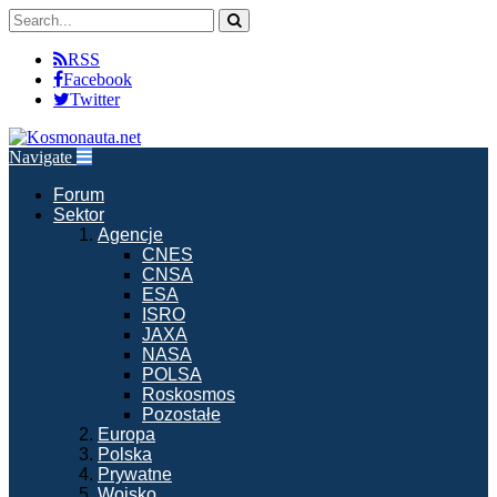
RSS
Facebook
Twitter
Navigate
Forum
Sektor
Agencje
CNES
CNSA
ESA
ISRO
JAXA
NASA
POLSA
Roskosmos
Pozostałe
Europa
Polska
Prywatne
Wojsko