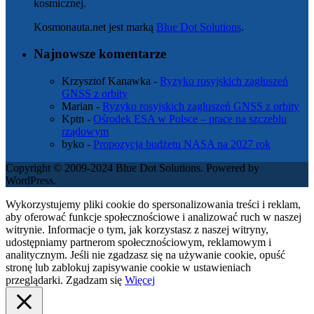
kosmicznej.
Kosmonauta.net jest marką
Blue Dot Solutions
.
Najnowsze komentarze
Krzysztof Kanawka
-
Ryzyko rosyjskich zagłuszeń
GNSS z orbity
Marian
-
Ryzyko rosyjskich zagłuszeń GNSS z orbity
Kptn
-
Ośrodek ESA w Polsce – prace na szczeblu
rządowym
byko
-
Propozycja budżetu NASA na 2027 rok
Copyright © 2009-2024 Blue Dot Solutions. Powered by
WordPress.
Wykorzystujemy pliki cookie do spersonalizowania treści i reklam,
aby oferować funkcje społecznościowe i analizować ruch w naszej
witrynie. Informacje o tym, jak korzystasz z naszej witryny,
udostępniamy partnerom społecznościowym, reklamowym i
analitycznym. Jeśli nie zgadzasz się na używanie cookie, opuść
stronę lub zablokuj zapisywanie cookie w ustawieniach
przeglądarki.
Zgadzam się
Więcej