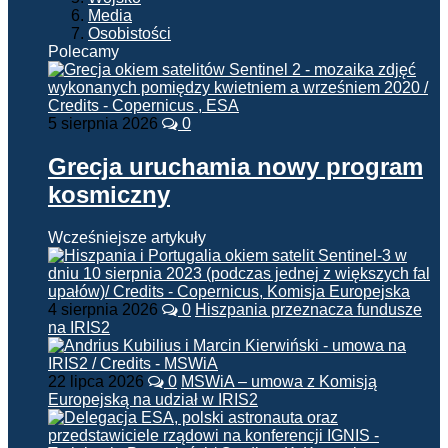
Media
Osobistości
Polecamy
5 sierpnia 2026
0
Grecja uruchamia nowy program
kosmiczny
Wcześniejsze artykuły
4 sierpnia 2026
0
Hiszpania przeznacza fundusze
na IRIS2
22 lipca 2026
0
MSWiA – umowa z Komisją
Europejską na udział w IRIS2