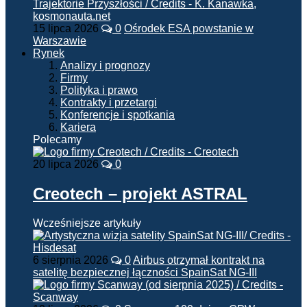
15 lipca 2026
0
Ośrodek ESA powstanie w
Warszawie
Rynek
Analizy i prognozy
Firmy
Polityka i prawo
Kontrakty i przetargi
Konferencje i spotkania
Kariera
Polecamy
20 lipca 2026
0
Creotech – projekt ASTRAL
Wcześniejsze artykuły
6 sierpnia 2026
0
Airbus otrzymał kontrakt na
satelitę bezpiecznej łączności SpainSat NG-III