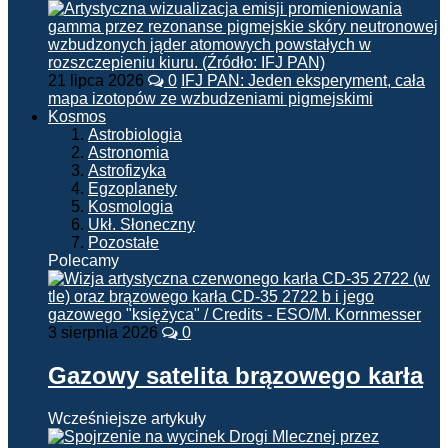
21 lipca 2026
0
IFJ PAN: Jeden eksperyment, cała
mapa izotopów ze wzbudzeniami pigmejskimi
Kosmos
Astrobiologia
Astronomia
Astrofizyka
Egzoplanety
Kosmologia
Ukł. Słoneczny
Pozostałe
Polecamy
3 sierpnia 2026
0
Gazowy satelita brązowego karła
Wcześniejsze artykuły