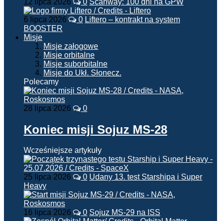
12 lipca 2026
0
Scanway: 100 dni na GPW
6 lipca 2026
0
Liftero – kontrakt na system
BOOSTER
Misje
Misje załogowe
Misje orbitalne
Misje suborbitalne
Misje do Ukł. Słonecz.
Polecamy
28 lipca 2026
0
Koniec misji Sojuz MS-28
Wcześniejsze artykuły
25 lipca 2026
0
Udany 13. test Starshipa i Super
Heavy
16 lipca 2026
0
Sojuz MS-29 na ISS