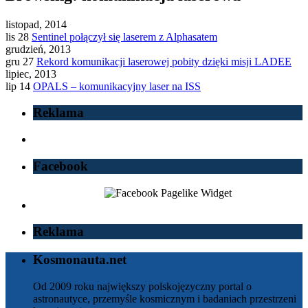
listopad, 2014
lis 28
Sentinel połączył się laserem z Alphasatem
grudzień, 2013
gru 27
Rekord komunikacji laserowej pobity dzięki misji LADEE
lipiec, 2013
lip 14
OPALS – komunikacyjny laser na ISS
Reklama
Facebook
Reklama
Kosmonauta.net
Od 2009 roku największy polskojęzyczny portal o
astronautyce, przemyśle kosmicznym i badaniach przestrzeni