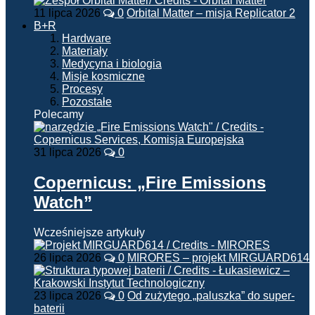
11 lipca 2026
0
Orbital Matter – misja Replicator 2
B+R
Hardware
Materiały
Medycyna i biologia
Misje kosmiczne
Procesy
Pozostałe
Polecamy
31 lipca 2026
0
Copernicus: „Fire Emissions
Watch”
Wcześniejsze artykuły
26 lipca 2026
0
MIRORES – projekt MIRGUARD614
23 lipca 2026
0
Od zużytego „paluszka” do super-
baterii