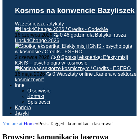
Kosmos na konwencie Bazyliszek
Wcześniejsze artykuły
16 czerwca 2026
0
48 godzin dla Bałtyku: rusza
Hack4Change 2026
2 czerwca 2026
0
Spotkaj ekspertkę: Efekty misji
IGNIS – psychologia w kosmosie
16 maja 2026
0
Warsztaty online „Kariera w sektorze
kosmicznym”
Inne
O serwisie
Kontakt
Spis treści
Kariera
Języki
You are at:
Home
»
Posts Tagged "komunikacja laserowa"
Browsing:
komunikacja laserowa