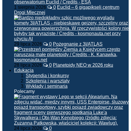
1 sierpnia 2026
0
Euclid – 6 gigapikseli centrum
Drogi Mlecznej
29 lipca 2026
0
Pożegnanie z 3I/ATLAS
28 lipca 2026
0
Planetoidy NEO w 2026 roku
Edukacja
Stypendia i konkursy
Szkolenia i warsztaty
Wykłady i seminaria
Polecamy
24 lipca 2026
0