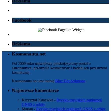
Reklama
Facebook
Reklama
Kosmonauta.net
Od 2009 roku największy polskojęzyczny portal o
astronautyce, przemyśle kosmicznym i badaniach przestrzeni
kosmicznej.
Kosmonauta.net jest marką
Blue Dot Solutions
.
Najnowsze komentarze
Krzysztof Kanawka
-
Ryzyko rosyjskich zagłuszeń
GNSS z orbity
Marian
-
Ryzyko rosyjskich zagłuszeń GNSS z orbity