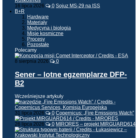
16 lipca 2026
0
Sojuz MS-29 na ISS
B+R
Hardware
Materiały
Medycyna i biologia
Misje kosmiczne
Procesy
Pozostałe
Polecamy
8 sierpnia 2026
0
Sener – lotne egzemplarze DFP-
B2
Wcześniejsze artykuły
31 lipca 2026
0
Copernicus: „Fire Emissions Watch”
26 lipca 2026
0
MIRORES – projekt MIRGUARD614