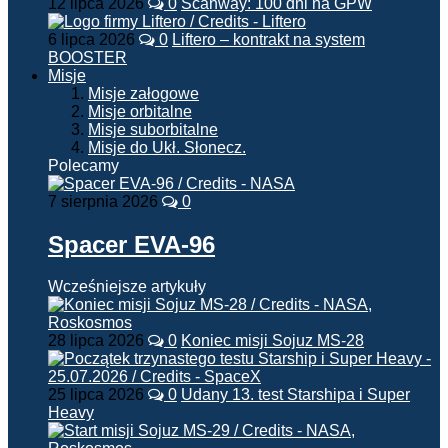
12 lipca 2026
0
Scanway: 100 dni na GPW
6 lipca 2026
0
Liftero – kontrakt na system
BOOSTER
Misje
Misje załogowe
Misje orbitalne
Misje suborbitalne
Misje do Ukł. Słonecz.
Polecamy
7 sierpnia 2026
0
Spacer EVA-96
Wcześniejsze artykuły
28 lipca 2026
0
Koniec misji Sojuz MS-28
25 lipca 2026
0
Udany 13. test Starshipa i Super
Heavy