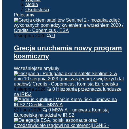
Media
Osobistości
Polecamy
5 sierpnia 2026
0
Grecja uruchamia nowy program
kosmiczny
Wcześniejsze artykuły
4 sierpnia 2026
0
Hiszpania przeznacza fundusze
na IRIS2
22 lipca 2026
0
MSWiA – umowa z Komisją
Europejską na udział w IRIS2