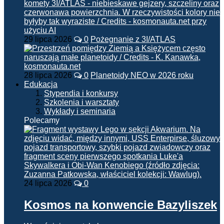
29 lipca 2026
0
Pożegnanie z 3I/ATLAS
28 lipca 2026
0
Planetoidy NEO w 2026 roku
Edukacja
Stypendia i konkursy
Szkolenia i warsztaty
Wykłady i seminaria
Polecamy
24 lipca 2026
0
Kosmos na konwencie Bazyliszek