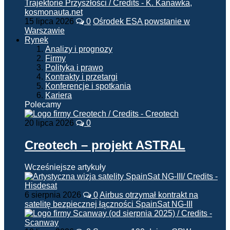
15 lipca 2026
0
Ośrodek ESA powstanie w
Warszawie
Rynek
Analizy i prognozy
Firmy
Polityka i prawo
Kontrakty i przetargi
Konferencje i spotkania
Kariera
Polecamy
20 lipca 2026
0
Creotech – projekt ASTRAL
Wcześniejsze artykuły
6 sierpnia 2026
0
Airbus otrzymał kontrakt na
satelitę bezpiecznej łączności SpainSat NG-III