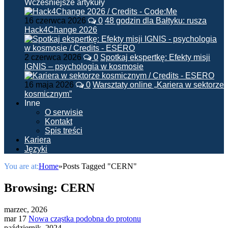
Wcześniejsze artykuły
16 czerwca 2026
0
48 godzin dla Bałtyku: rusza
Hack4Change 2026
2 czerwca 2026
0
Spotkaj ekspertkę: Efekty misji
IGNIS – psychologia w kosmosie
16 maja 2026
0
Warsztaty online „Kariera w sektorze
kosmicznym”
Inne
O serwisie
Kontakt
Spis treści
Kariera
Języki
You are at:
Home
»
Posts Tagged "CERN"
Browsing:
CERN
marzec, 2026
mar 17
Nowa cząstka podobna do protonu
październik, 2024