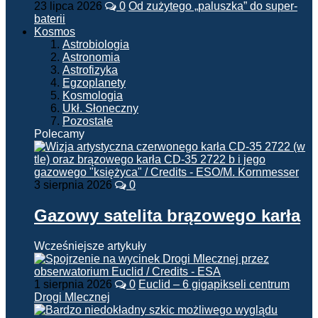
23 lipca 2026
0
Od zużytego „paluszka” do super-
baterii
Kosmos
Astrobiologia
Astronomia
Astrofizyka
Egzoplanety
Kosmologia
Ukł. Słoneczny
Pozostałe
Polecamy
3 sierpnia 2026
0
Gazowy satelita brązowego karła
Wcześniejsze artykuły
1 sierpnia 2026
0
Euclid – 6 gigapikseli centrum
Drogi Mlecznej