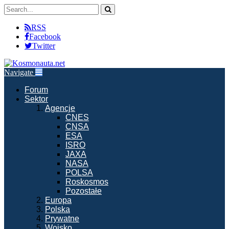
RSS
Facebook
Twitter
Navigate
Forum
Sektor
Agencje
CNES
CNSA
ESA
ISRO
JAXA
NASA
POLSA
Roskosmos
Pozostałe
Europa
Polska
Prywatne
Wojsko