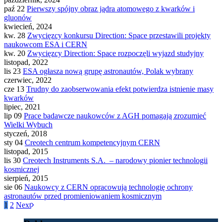
paź 22
Pierwszy spójny obraz jądra atomowego z kwarków i
gluonów
kwiecień, 2024
kw. 28
Zwycięzcy konkursu Direction: Space przestawili projekty
naukowcom ESA i CERN
kw. 20
Zwycięzcy Direction: Space rozpoczęli wyjazd studyjny
listopad, 2022
lis 23
ESA ogłasza nową grupę astronautów, Polak wybrany
czerwiec, 2022
cze 13
Trudny do zaobserwowania efekt potwierdza istnienie masy
kwarków
lipiec, 2021
lip 09
Prace badawcze naukowców z AGH pomagają zrozumieć
Wielki Wybuch
styczeń, 2018
sty 04
Creotech centrum kompetencyjnym CERN
listopad, 2015
lis 30
Creotech Instruments S.A. – narodowy pionier technologii
kosmicznej
sierpień, 2015
sie 06
Naukowcy z CERN opracowują technologię ochrony
astronautów przed promieniowaniem kosmicznym
1
2
Next