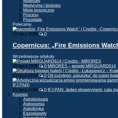
Materiały
Medycyna i biologia
Misje kosmiczne
Procesy
Pozostałe
Polecamy
31 lipca 2026
0
Copernicus: „Fire Emissions Watc
Wcześniejsze artykuły
26 lipca 2026
0
MIRORES – projekt MIRGUARD614
23 lipca 2026
0
Od zużytego „paluszka” do super-bate
21 lipca 2026
0
IFJ PAN: Jeden eksperyment, cała m
Kosmos
Astrobiologia
Astronomia
Astrofizyka
Egzoplanety