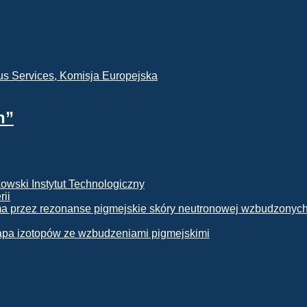
h”
rii
apa izotopów ze wzbudzeniami pigmejskimi