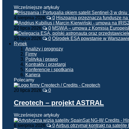
Wcześniejsze artykuły
4 sierpnia 2026
0
Hiszpania przeznacza fundusze na
22 lipca 2026
0
MSWiA – umowa z Komisją Europejsk
15 lipca 2026
0
Ośrodek ESA powstanie w Warszawi
Rynek
Analizy i prognozy
Firmy
Polityka i prawo
Kontrakty i przetargi
Konferencje i spotkania
Kariera
Polecamy
20 lipca 2026
0
Creotech – projekt ASTRAL
Wcześniejsze artykuły
6 sierpnia 2026
0
Airbus otrzymał kontrakt na satelit