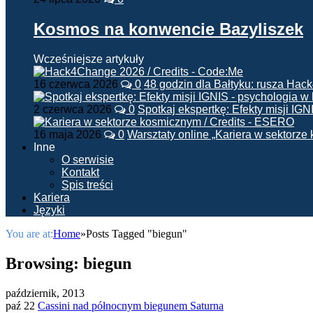
Kosmos na konwencie Bazyliszek
Wcześniejsze artykuły
16 czerwca 2026
0
48 godzin dla Bałtyku: rusza Ha
2 czerwca 2026
0
Spotkaj ekspertkę: Efekty misji IG
16 maja 2026
0
Warsztaty online „Kariera w sektorz
Inne
O serwisie
Kontakt
Spis treści
Kariera
Języki
You are at:
Home
»
Posts Tagged "biegun"
Browsing:
biegun
październik, 2013
paź 22
Cassini nad północnym biegunem Saturna