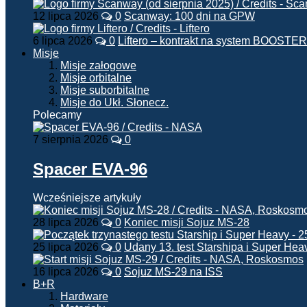
12 lipca 2026
0
Scanway: 100 dni na GPW
6 lipca 2026
0
Liftero – kontrakt na system BOOSTER
Misje
Misje załogowe
Misje orbitalne
Misje suborbitalne
Misje do Ukł. Słonecz.
Polecamy
7 sierpnia 2026
0
Spacer EVA-96
Wcześniejsze artykuły
28 lipca 2026
0
Koniec misji Sojuz MS-28
25 lipca 2026
0
Udany 13. test Starshipa i Super Hea
16 lipca 2026
0
Sojuz MS-29 na ISS
B+R
Hardware