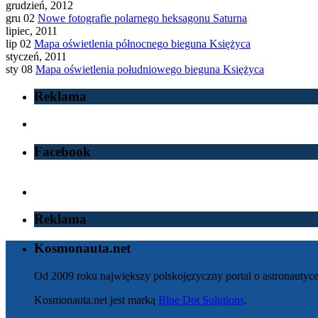
grudzień, 2012
gru 02
Nowe fotografie polarnego heksagonu Saturna
lipiec, 2011
lip 02
Mapa oświetlenia północnego bieguna Księżyca
styczeń, 2011
sty 08
Mapa oświetlenia południowego bieguna Księżyca
Reklama
Facebook
Reklama
Kosmonauta.net
Od 2009 roku największy polskojęzyczny portal o astronautyce
Kosmonauta.net jest marką
Blue Dot Solutions
.