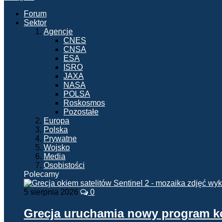
Forum
Sektor
Agencje
CNES
CNSA
ESA
ISRO
JAXA
NASA
POLSA
Roskosmos
Pozostałe
Europa
Polska
Prywatne
Wojsko
Media
Osobistości
Polecamy
5 sierpnia 2026
0
Grecja uruchamia nowy program 