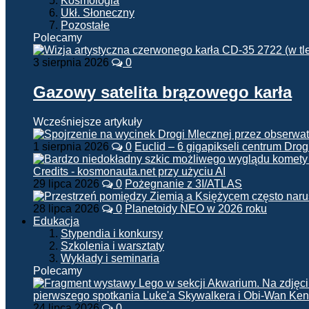
Kosmologia
Ukł. Słoneczny
Pozostałe
Polecamy
3 sierpnia 2026
0
Gazowy satelita brązowego karła
Wcześniejsze artykuły
1 sierpnia 2026
0
Euclid – 6 gigapikseli centrum Drog
29 lipca 2026
0
Pożegnanie z 3I/ATLAS
28 lipca 2026
0
Planetoidy NEO w 2026 roku
Edukacja
Stypendia i konkursy
Szkolenia i warsztaty
Wykłady i seminaria
Polecamy
24 lipca 2026
0