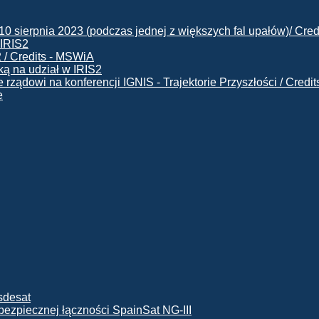
 IRIS2
ą na udział w IRIS2
e
ę bezpiecznej łączności SpainSat NG-III