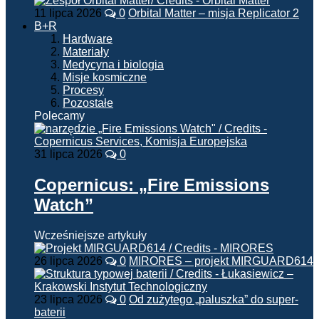
11 lipca 2026
0
Orbital Matter – misja Replicator 2
B+R
Hardware
Materiały
Medycyna i biologia
Misje kosmiczne
Procesy
Pozostałe
Polecamy
31 lipca 2026
0
Copernicus: „Fire Emissions
Watch”
Wcześniejsze artykuły
26 lipca 2026
0
MIRORES – projekt MIRGUARD614
23 lipca 2026
0
Od zużytego „paluszka” do super-
baterii