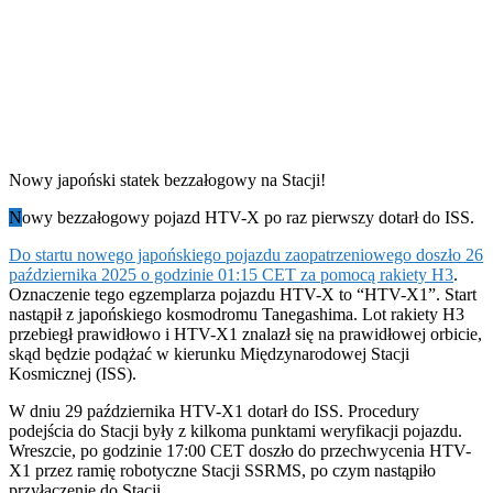
Nowy japoński statek bezzałogowy na Stacji!
N
owy bezzałogowy pojazd HTV-X po raz pierwszy dotarł do ISS.
Do startu nowego japońskiego pojazdu zaopatrzeniowego doszło 26
października 2025 o godzinie 01:15 CET za pomocą rakiety H3
.
Oznaczenie tego egzemplarza pojazdu HTV-X to “HTV-X1”. Start
nastąpił z japońskiego kosmodromu Tanegashima. Lot rakiety H3
przebiegł prawidłowo i HTV-X1 znalazł się na prawidłowej orbicie,
skąd będzie podążać w kierunku Międzynarodowej Stacji
Kosmicznej (ISS).
W dniu 29 października HTV-X1 dotarł do ISS. Procedury
podejścia do Stacji były z kilkoma punktami weryfikacji pojazdu.
Wreszcie, po godzinie 17:00 CET doszło do przechwycenia HTV-
X1 przez ramię robotyczne Stacji SSRMS, po czym nastąpiło
przyłączenie do Stacji.