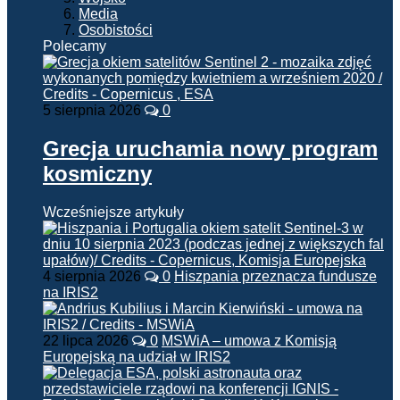
Media
Osobistości
Polecamy
5 sierpnia 2026
0
Grecja uruchamia nowy program
kosmiczny
Wcześniejsze artykuły
4 sierpnia 2026
0
Hiszpania przeznacza fundusze
na IRIS2
22 lipca 2026
0
MSWiA – umowa z Komisją
Europejską na udział w IRIS2