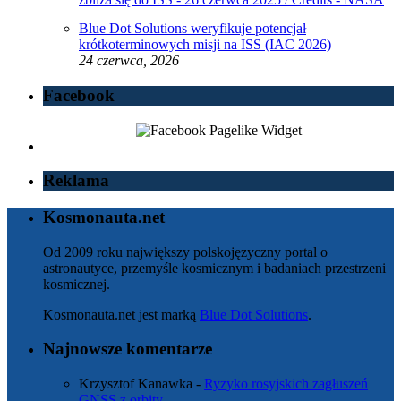
Blue Dot Solutions weryfikuje potencjał
krótkoterminowych misji na ISS (IAC 2026)
24 czerwca, 2026
Facebook
Reklama
Kosmonauta.net
Od 2009 roku największy polskojęzyczny portal o
astronautyce, przemyśle kosmicznym i badaniach przestrzeni
kosmicznej.
Kosmonauta.net jest marką
Blue Dot Solutions
.
Najnowsze komentarze
Krzysztof Kanawka
-
Ryzyko rosyjskich zagłuszeń
GNSS z orbity