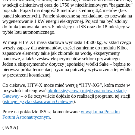
w sekcji ciśnieniowej oraz do 1750 w nieciśnieniowym “bagażniku”
pojazdu. Pojazd ma długość 8 metrów i średnicę 4,4 metrów (bez
paneli słonecznych). Panele słoneczne są rozkładane, co pozwala na
wygenerowanie 1 kW energii elektrycznej. Pojazd ma być zdolny
do funkcjonowania przez 6 miesięcy na ISS oraz do 18 miesięcy w
trybie lotu autonomicznego.
W misji HTV-X1 masa startowa wyniosła 14500 kg, w skład czego
weszły zapasy dla astronautów, części zamienne do modułu Kibo,
zapasowe elementy takie jak zbiornik na wodę, eksperymenty
naukowe, a także zestaw eksperymentów sektora prywatnego.
Jeden z eksperymentów dotyczy japońskiej wódki Sake – będzie to
pierwsza próba fermentacji ryżu na potrzeby wytworzenia tej wódki
w przestrzeni kosmicznej.
Co ciekawe, HTV-X może mieć wersję “HTV-XG”, która może w
przyszłości obsługiwać
okołoksiężycową międzynarodową stację
Gateway
– o ile oczywiście dojdzie do realizacji programu tej stacji
(
istnieje ryzyko skasowania Gateway
).
Prace na pokładzie ISS są komentowane
w wątku na Polskim
Forum Astronautycznym
.
(JAXA)