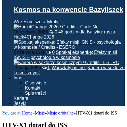
Kosmos na konwencie Bazyliszek
Wcześniejsze artykuły
16 czerwca 2026
0
48 godzin dla Bałtyku: rusza
Hack4Change 2026
2 czerwca 2026
0
Spotkaj ekspertkę: Efekty misji
IGNIS – psychologia w kosmosie
16 maja 2026
0
Warsztaty online „Kariera w sektorze
kosmicznym”
Inne
O serwisie
Kontakt
Spis treści
Kariera
Języki
You are at:
Home
»
Misje
»
Misje orbitalne
»
HTV-X1 dotarł do ISS
HTV-X1 dotarł do ISS