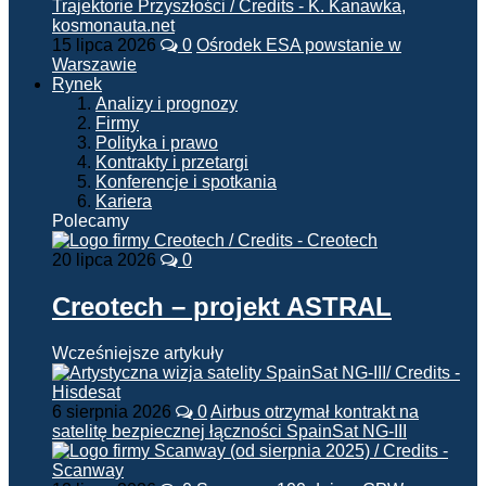
15 lipca 2026
0
Ośrodek ESA powstanie w
Warszawie
Rynek
Analizy i prognozy
Firmy
Polityka i prawo
Kontrakty i przetargi
Konferencje i spotkania
Kariera
Polecamy
20 lipca 2026
0
Creotech – projekt ASTRAL
Wcześniejsze artykuły
6 sierpnia 2026
0
Airbus otrzymał kontrakt na
satelitę bezpiecznej łączności SpainSat NG-III