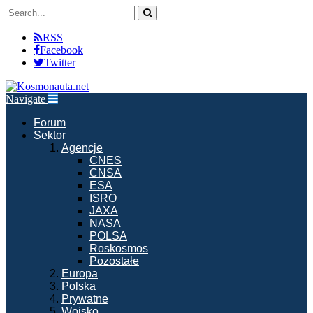
RSS
Facebook
Twitter
Navigate
Forum
Sektor
Agencje
CNES
CNSA
ESA
ISRO
JAXA
NASA
POLSA
Roskosmos
Pozostałe
Europa
Polska
Prywatne
Wojsko