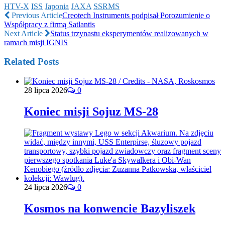
HTV-X
ISS
Japonia
JAXA
SSRMS
Previous Article
Creotech Instruments podpisał Porozumienie o
Współpracy z firmą Satlantis
Next Article
Status trzynastu eksperymentów realizowanych w
ramach misji IGNIS
Related Posts
28 lipca 2026
0
Koniec misji Sojuz MS-28
24 lipca 2026
0
Kosmos na konwencie Bazyliszek