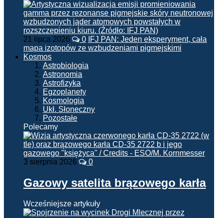
21 lipca 2026
0
IFJ PAN: Jeden eksperyment, cała
mapa izotopów ze wzbudzeniami pigmejskimi
Kosmos
Astrobiologia
Astronomia
Astrofizyka
Egzoplanety
Kosmologia
Ukł. Słoneczny
Pozostałe
Polecamy
3 sierpnia 2026
0
Gazowy satelita brązowego karła
Wcześniejsze artykuły