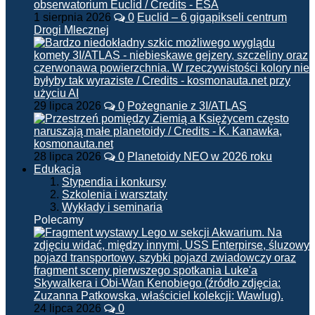
1 sierpnia 2026
0
Euclid – 6 gigapikseli centrum
Drogi Mlecznej
29 lipca 2026
0
Pożegnanie z 3I/ATLAS
28 lipca 2026
0
Planetoidy NEO w 2026 roku
Edukacja
Stypendia i konkursy
Szkolenia i warsztaty
Wykłady i seminaria
Polecamy
24 lipca 2026
0