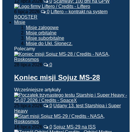
12 lipca 2026
0
Scanway: 100 dni na GPW
6 lipca 2026
0
Liftero – kontrakt na system
BOOSTER
Misje
Misje załogowe
Misje orbitalne
Misje suborbitalne
Misje do Ukł. Słonecz.
Polecamy
28 lipca 2026
0
Koniec misji Sojuz MS-28
Wcześniejsze artykuły
25 lipca 2026
0
Udany 13. test Starshipa i Super
Heavy
16 lipca 2026
0
Sojuz MS-29 na ISS