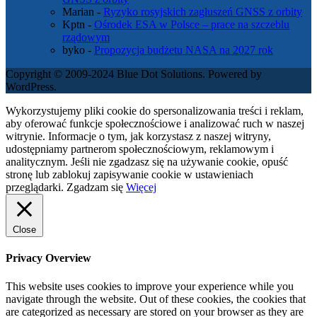
Marian
-
Ryzyko rosyjskich zagłuszeń GNSS z orbity
Kptn
-
Ośrodek ESA w Polsce – prace na szczeblu
rządowym
byko
-
Propozycja budżetu NASA na 2027 rok
Copyright © 2009-2024 Blue Dot Solutions. Powered by
WordPress.
Wykorzystujemy pliki cookie do spersonalizowania treści i reklam,
aby oferować funkcje społecznościowe i analizować ruch w naszej
witrynie. Informacje o tym, jak korzystasz z naszej witryny,
udostępniamy partnerom społecznościowym, reklamowym i
analitycznym. Jeśli nie zgadzasz się na używanie cookie, opuść
stronę lub zablokuj zapisywanie cookie w ustawieniach
przeglądarki.
Zgadzam się
Więcej
Close
Privacy Overview
This website uses cookies to improve your experience while you
navigate through the website. Out of these cookies, the cookies that
are categorized as necessary are stored on your browser as they are