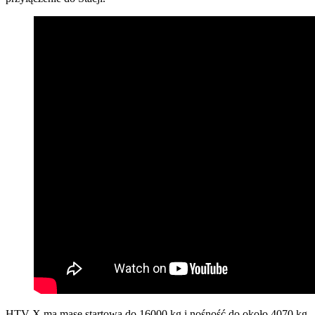
HTV-X ma masę startową do 16000 kg i nośność do około 4070 kg