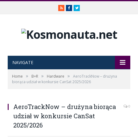
RSS
Facebook
Twitter
NAVIGATE
»
»
»
Home
B+R
Hardware
AeroTrackNow – drużyna
biorąca udział w konkursie CanSat 2025/2026
AeroTrackNow – drużyna biorąca
0
udział w konkursie CanSat
2025/2026