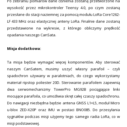
Po zebraniu pomiarów dane ciśnienia zostaną przetworzone na
wysokość przez mikrokontroler Teensy 4.0, po czym zostaną
przesłane do stacji naziemnej za pomocą modułu LoRa Core1262-
LF 433 MHz oraz elastycznej anteny LoRa. Finalnie dane zostaną
przedstawione na wykresie, z którego obliczymy prędkość
opadania naszego CanSata.
Misja dodatkowa:
Ta misja będzie wymagać więcej komponentów. Aby sterować
naszym CanSatem, musimy uszyć własny parafoil – czyli
spadochron używany w paralotniach, do czego wykorzystamy
materiał ripstop poliester 20D. Sterowanie parafoilem zapewnią
dwa serwomechanizmy TowerPro MG92B pociągające linki
mocujące parafoila, co umożliwia skręt całej czaszy spadochronu.
Do nawigacji niezbędna będzie antena GNSS L1+L5, moduł Micro
u-blox ZED-X20P oraz IMU w postaci BNO085. Do przesyłania
sygnałów podczas misji użyjemy tego samego radia LoRa, co w
misji podstawowej.