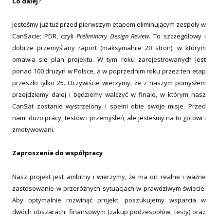
Co dalej
?
Jesteśmy już tuż przed pierwszym etapem eliminującym zespoły w
CanSacie; PDR, czyli
Preliminary Design Review
. To szczegółowy i
dobrze przemyślany raport (maksymalnie 20 stron), w którym
omawia się plan projektu. W tym roku zarejestrowanych jest
ponad 100 drużyn w Polsce, a w poprzednim roku przez ten etap
przeszło tylko 25. Oczywiście wierzymy, że z naszym pomysłem
przejdziemy dalej i będziemy walczyć w finale, w którym nasz
CanSat zostanie wystrzelony i spełni obie swoje misje. Przed
nami dużo pracy, testów i przemyśleń, ale jesteśmy na to gotowi i
zmotywowani.
Zaproszenie do współpracy
Nasz projekt jest ambitny i wierzymy, że ma on realne i ważne
zastosowanie w przeróżnych sytuacjach w prawdziwym świecie.
Aby optymalnie rozwinąć projekt, poszukujemy wsparcia w
dwóch obszarach: finansowym (zakup podzespołów, testy) oraz